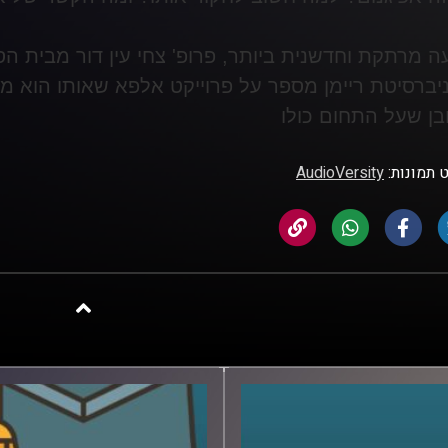
 מרתקת וחדשנית ביותר, פרופ' צחי עין דור מבית הספ
יברסיטת ריימן מספר על פרוייקט אלפא שאותו הוא 
בן שעל התחום כולו
 תמונות:
AudioVersity