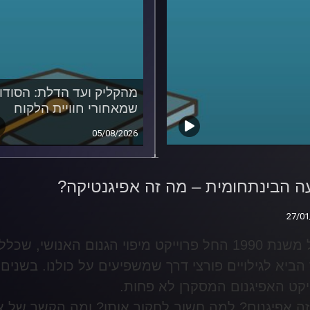
מהקליק ועד הדלת: הסודו
שמאחורי חוויית הלקוח
05/08/2026
 הבינתחומית – מה זה
נטיקה?
 הבינתחומית – מה זה אפיגנטיקה?
27/01
27/01
החל משנת 1990 החל פרוייקט מיפוי הגנום האנושי
הביא לגילויים פורצי דרך שמשפיעים על כולנו. בשנים
יקט האפיגנום המסקרן לא פחות
.
ה אפיגנום? למה חשוב לחקור אותו? ומה הקשר של אונ