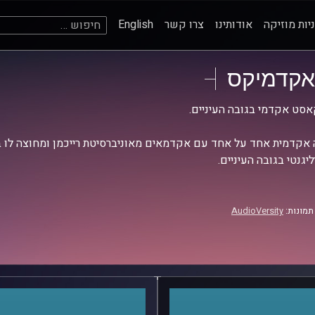
חיפוש:
יות מוזיקה
אודותינו
צרו קשר
English
אקדמיקס
סט אקדמי בגובה העיניים.
אקדמית אחד על אחד עם אקדמאים מאוניברסיטת רייכמן ומחוצה לו בש
יגנטי בגובה העיניים.
תמונות:
AudioVersity