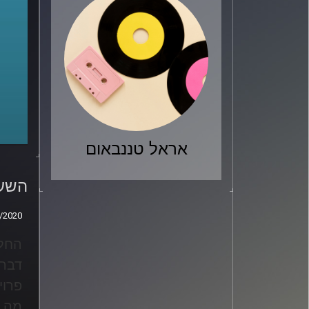
אראל טננבאום
השעה
אפיג
השעה
/2020
/2020
דבר 
פרוי
מה ז