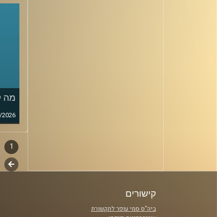
מה ק
/2026
1
דפדו
סגירה
לשלב
פרקי
הבא
קישורים
ביה"ס סמי עופר לתקשורת