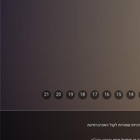
21
20
19
18
17
16
15
14
ויות שמורות לקול האוניברסיטה
 זה מופעל תחת
רישיון אקו"ם