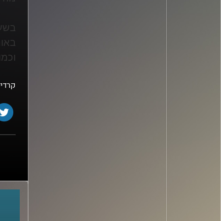
בשעה
באונ
וכמו
קרדיט