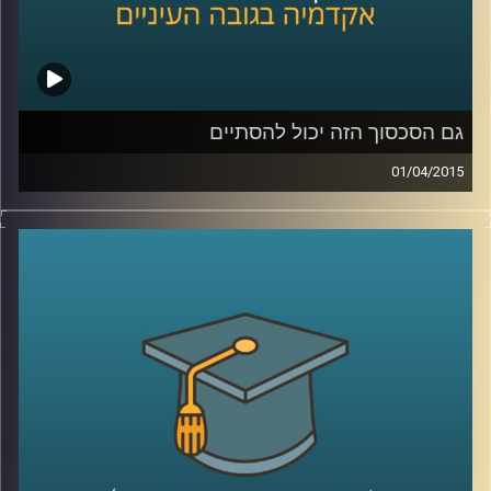
שנהיה קצת כבדים
?
קרדיט תמונות:
AudioVersity
גם הסכסוך הזה יכול להסתיים
01/04/2015
דיקן ביה"ס לפסיכולוגיה, פרופסור עירן הלפרין,
חוקר היבטים פסיכולוגיים ורגשיים של סכסוכים
בין קבוצות. מתוך הרצון לשנות את המציאות
המסוכסכת הקיימת הגדיר רגשות שחווים
הצדדים לסכסוך ובחן מה קורה כשמגבירים חלק
מהרגשות ומנמיכים את תדירותם של אחרים.
ההגדרות עוזרות להבין מה מניע אותנו, לאיזה
כיוון ומה ניתן ללמד אותנו. מאמינים שאנשים
מסוגלים להשתנות? ענו לעצמכם על השאלה