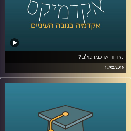
כהכנה לתכנית
.
קרדיט תמונות:
AudioVersity
מיוחד או כמו כולם?
17/02/2015
דוקטור ירון תימור, סגן דיקן ביה"ס למנהל
עסקים, חוקר את התנהגותנו כצרכנים. מה
אנחנו עושים עם מוצר חדש בשוק? התשובה
תלויה בשאלה מה עושים איתו האחרים. מה
לגבי תגובת הצרכנים לשינויים טכנולוגיים? אולי
אנחנו רק חושבים שאנחנו מתקדמים. שיחת
שיווק שזורה באישיותו הפעלתנית והאופטימית