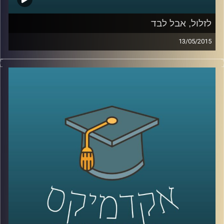
לזלול, אבל לבד
13/05/2015
ליאור זלמנסון עוסק בתרבות הוירטואלית
מהיבטים רבים; באקדמיה הוא כותב דוקטורט
על התמודדותם העסקית של אתרים, ושואל
האם פרסום הוא המודל העסקי היחיד האפשרי?
באמנות הוא מייסד ומוביל את פסטיבל
Print
Screen
בסינמטק חולון, העוסק בהשפעות
המהפכה הדיגיטלית על חיינו, בעיקר דרך
ייצוגים בקולנוע. ליאור מספר על השפעתה של
צפיית הזלילה על קהל הצופים ועל שיחות
המסדרון שלנו, ומשם על הצורך החברתי
בקהילתיות. עוד שוחחנו על מושג הכבדות –
מדוע הפכה הקלילות כה פופולארית, אולי כדאי