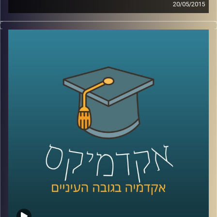
20/05/2015
קשה להאמין עד כמה משפיעים עלינו אמצעי
המדיה הדיגיטליים. דוקטור גלי עינב מאירה את
השינויים בשוק העבודה ובתחום החינוך בעקבות
שינויים אלו. מה עלינו ללמוד כדי לגדול
מתאימים לעולם הדיגיטלי ולשינויים הרבים
והמהירים המתרחשים בו? אילו תכונות כדאי
לשפר ולטפח על מנת להשתלב בשוק העבודה
הנוכחי, שדורש גמישות רבה
?
קרדיט תמונות:
AudioVersity