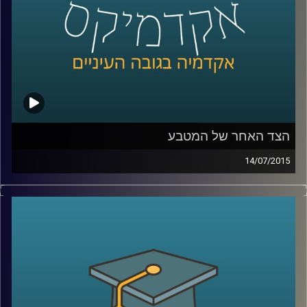
קרדיט תמונות:
AudioVersity
הצד האחר של המטבע
14/07/2015
פרופסור שחר קריב, ראש המחלקה לכלכלה
באוניברסיטת ברקלי, מספר על העימות המתוח
שבין הכלכלה הקלאסית לבין הכלכלה
ההתנהגותית והכלים המתמטיים בעזרתם
מתמודדת הכלכלה עם שאלת הרציונליות
וההתנהגות האנושית. ומה מלמד מחקר רב