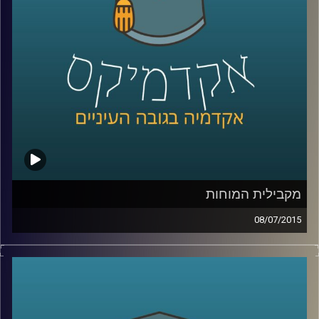
שנים על מעמד המפלגה בכל הנוגע להבדל בין
העדפת כלכלה שוויונית לבין העניין בהגדלת
התוצר
.
קרדיט תמונות:
AudioVersity
מקבילית המוחות
08/07/2015
דוקטור נאוה לויט בנון מנהלת את מכון סגול
למוח ותודעה במרכז הבינתחומי. נאוה מובילה
שיטה חדשנית המשלבת בין פרדיגמות מחקר
המוח והמדעים הקשים לבין מדעי החברה. את