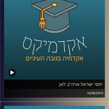
אלה היא מתבלת בחדשנות נוספת – שילוב
הממצאים בעבודת שטח עם אנשי חינוך בכדי
לבדוק את ההשפעה של המלצות המחקר על
עוצמת החסינות של רשתות מוחיות של אנשים
שונים
.
קרדיט תמונות:
AudioVersity
יחסי ישראל-ארה"ב לאן
16/06/2015
דוקטור אמנון כוורי, מומחה לפוליטיקה
אמריקאית, חוקר את דעת הקהל האמריקאית