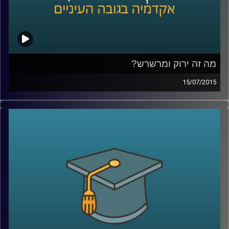
מה זה ירוק ומרשרש?
15/07/2015
אנחנו מתקשים לעכל שרווח כלכלי יכול
להתקבל יחד עם רווח חברתי-סביבתי. נגה
לבציון נדן, מנכ"לית
GreenEye,
מסבירה מה הן
השקעות אחראיות. שקיפות היא ערך עליון
בסיפור, והכלים להטמעתה הם רגולציה וחינוך.
מה יכולים תאגידים וחברות לעשות בנדון, ומה
יכול כל אדם בעל קרן פנסיה לעשות כדי
להעלות את המודעות ואת מעמדן של
ההשקעות החברתיות
?