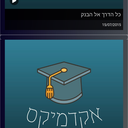
כל הדרך אל הבנק
15/07/2015
נדין בודו טרכטנברג, המשנה לנגידת בנק
ישראל, עושה סדר: מה תפקידו של הבנק, כיצד
הוא פועל להשגת מטרותיו ואילו כלים כלכליים
עומדים לרשותו? נדין מסבירה על הקשר בין
משברים כלכליים לבין הפעילות של הבנקים
המרכזיים, ומנסה לתאר את התמונה הבעייתית
והמורכבת בכל הנוגע לסוגיות העוני העולמי.
אישה מעוררת השראה ובעלת השפעה
מתיישבת לשעה באולפן
.
קרדיט תמונות:
AudioVersity