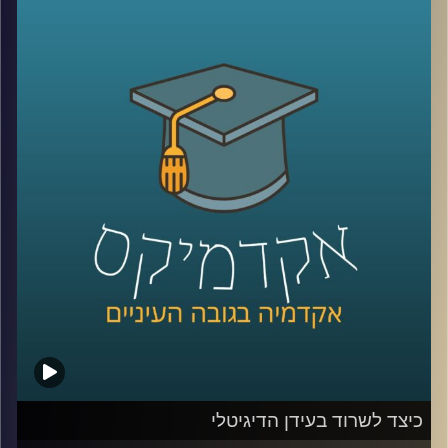
כלפי ישראל. יתכן שמקורות דתיים והערכתם
הגבוהה של אמריקאים להצלחה הם הגורמים
להתעניינות הרבה והעקבית של האמריקאים
בישראל. מתי הזדהו עם ישראל יותר ומתי
פחות? האם יש הבדלי הזדהות לפי פילוח של
גיל, השכלה, דת, גזע והשתייכות מפלגתית
(
רפובליקנים
vs
דמוקרטים
)?
קרדיט תמונות:
AudioVersity
כיצד לשרוד בעידן הדיגיטלי