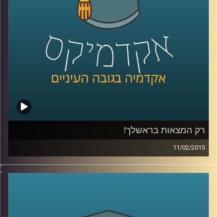
של ירון
.
קרדיט תמונות:
AudioVersity
רק המצאות בראשלך!
11/02/2015
דוקטור נעם למלשטרייך לטר, דיקן ומייסד
ביה"ס לתקשורת במרכז הבינתחומי, מספר
כיצד ההנדסה הביאה אותו אל עולם התקשורת.
כבר במהלך לימודי הדוקטורט פרסם מאמרים