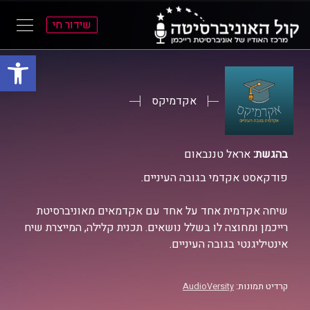
שידור חי
פתח סרגל
ל
ל
תוכן
תפריט
ראשי
ראשי
אקדמיקס
בהגשת:
אראל טננבאום
פודקאסט אקדמי בגובה העיניים.
שיחה אקדמית אחד על אחד עם אקדמאים מאוניברסיטת
רייכמן ומחוצה לו בשלל נושאים. תכנית קלילה, המייצרת שיח
אינטיליגנטי בגובה העיניים.
קרדיט תמונות:
AudioVersity