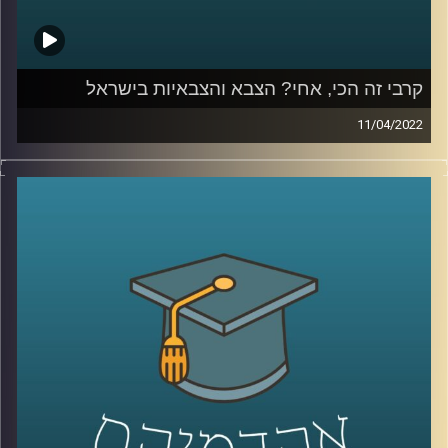
קרבי זה הכי, אחי? הצבא והצבאיות בישראל
11/04/2022
האם עדיין "קרבי זה הכי אחי" או שמא "הטובים לסייבר? וגם,
מה העתיד של מודל צבא העם?
האזינו לשיחה שקיימתי עם ד"ר מיכל שביט, חוקרת של יחסי
הצבא והחברה הישראלית בבית הספר לאודר לממשל.
לשיחה על יחסי הצבא והתקשורת הישראלית –
לחצו כאן
לשיחה על היצג צה"ל בקולנוע וסדרות –
לחצו כאן
קרדיט תמונות:
AudioVersity