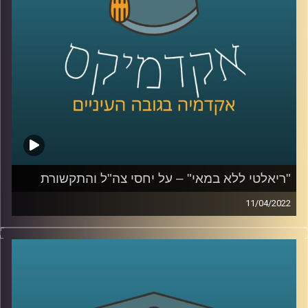
לשיחה על יחסי צה"ל והתקשורת הישראלית –
לחצו כאן
בצבא והצבאיות בישראל –
לחצו כאן
קרדיט תמונות:
AudioVersity
"ריאלטי ללא במאי" – על יחסי צה"ל והתקשורת
11/04/2022
בסוף השבוע שעבר נרצחו שלושה בני אדם בפיגוע ברחוב
דיזינגוף בתל אביב. המחבל נמלט והמרדף אחריו ברחובות תל
אביב סוקר מקרוב. קרוב מידי. בפרק הזה התארחה ד"ר מיכל
שביט מבית הספר לאודר לממשל. ד"ר שביט חוקרת של יחסי
הצבא והחברה בישראל ואת יחסי הצבא התקשורת. בפרק זה
שוחחנו על סיקור האירוע שהיה השבוע בתל אביב ועל יחסי