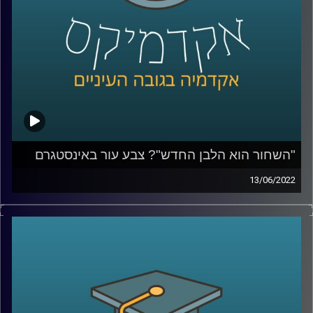
לשיחה על הסיבות שבגללן אין להאמין לפוליטיקאים –
לחצו
כאן
קרדיט תמונות:
AudioVersity
"השחור הוא הלבן החדש"? צבע עור באינסטגרם
13/06/2022
בעידן בו אנו נמדדים על ידי כמות הלייקים והעוקבים חשוב
לתעד את הפעילות שאנחנו עושות ועושים ולהציג אותה
בקפידה, ואם צריך גם ללטש איזו נקודה או להוסיף פילטר
שיהפוך אותנו ליפים יותר. כאשר ענבר מיכלזון דרורי, חוקרת
ומרצה על סוציולוגיה דיגיטלית תרבות ובני נוער באינסטגרם
בבר אילן ואצלנו בחטיבת דאטה ממשל ודמוקרטיה שאלה
נערות ונערים באיזה פילטרים הם משתמשים היא נדהמה לגלות