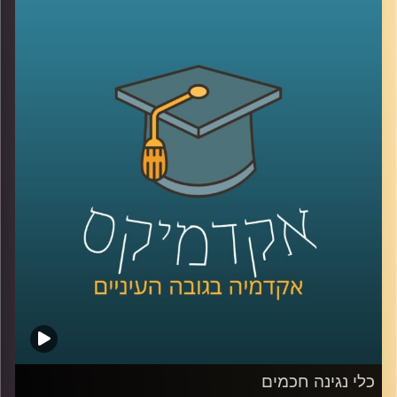
מילאה אולמות בקונצרטים שלה. אז לאן התחום הזה הולך
והאם לנגנים וליוצריים אנושיים יש סיבה לדאוג? האזינו
לשיחה שקיימתי עם ד"ר רויטל הולנדר מבית הספר ליזמות כאן
באוניברסיטת רייכמן.
לשיחה עם ד"ר רויטל הולנדר על יזמות מוזיקאלית –
לחצו כאן
לשיחה עם ד"ר רויטל הולנדר על כלי נגינה חכמים –
לחצו כאן
קרדיט תמונות:
AudioVersity
כלי נגינה חכמים