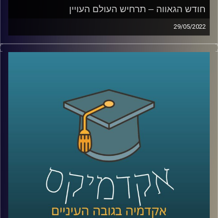
חודש הגאווה – תרחיש העולם העויין
29/05/2022
ששכיחות הדיכאון בקרב ילדים להטב"קים גדולה פי ארבעה
והם נוטים לחוש דיכאון כבר מגיל 10, משום שהם מרגישים
שונים מחבריהם. איך זה נראה בשטח, מה אפשר לעשות ואיך
מווסתים אמירות שיכולות להשפיע על המצב הנפשי של
להטב"קים?
האזינו לחלק השלישי של השיחה עם ד"ר גבע שנקמן מרצה
וחוקר בבית הספר לפסיכולוגיה כאן באוניברסיטת רייכמן וראש
מעבדת LGBTQ+ Psychology.
לשיחה על מחקר להטב"קי –
לחצו כאן
לשיחה על הורות גאה –
לחצו כאן