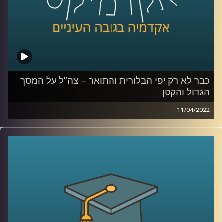
כבר לא רק יפי הבלורית והתואר – צה"ל על המסך
הגדול והקטן
11/04/2022
בשבוע שעבר זכתה הסדרה "שעת אפס" בפרס הסדרה הטובה
ביותר בפסטיבל קאן. הסדרה מציגה את הלוחמים בצה"ל באור
מאוד שונה מזה בו הוצגו בערב בסרטי העבר כמו "הוא הלך
בשדות".
בפרק זה ד"ר מיכל שביט, חוקרת של יחסי הצבא והחברה
הישראלית, תדבר על השינוי באופן הצגת צה"ל בתרבות
הפופולארית.