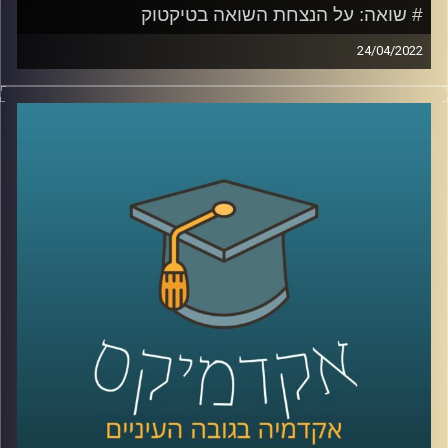
# שואה: על הנצחת השואה בטיקטוק
24/04/2022
סרטונים בטיקטוק בהם נערות מחופשות לקורבנות שואה או
תמונות זוועה ממחנות ריכוז והשמדה המלוות בשיר פופ קיצבי
יגרמו לרובנו רתיעה. עם זאת, מה שגורם לרוב האנשים לאי
נוחות זה בדיוק מה שמושך את תום דיבון, מרצה וחוקר בבית
הספר סמי עופר לתקשורת באוניברסיטת רייכמן ובמחלקה
לתקשורת באוניברסיטה העברית.
אז איך מנציחים את השואה בטיקטוק ולמה זה לא בהכרח דבר
שלילי להשתמש בפלטפורמה הזאת להנצחת השואה. האזינו
לשיחה שקיימתי עם תום דיבון.
קרדיט תמונות:
AudioVersity