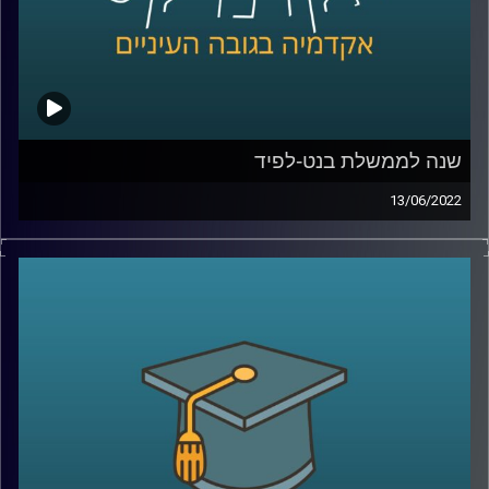
קרדיט תמונות:
AudioVersity
שנה לממשלת בנט-לפיד
13/06/2022
ממש היום לפני שנה הושבעה ממשלת ישראל ה-36 בראשות
נפתלי בנט עם יאיר לפיד כראש ממשלה חליפי. הממשלה
הזאת חוותה לא מעט תלתלות ויש שיגידו שהיכולת שלה
למשול מוטל בספק. בתכנית הזאת התארח ד"ר מעוז רוזנטל
מרצה בכיר בבית הספר לאודר לממשל לדבר על משילות,
הפלונטר הפוליטי בוא אנחנו נמצאים ועל שיטת הממשל
הישראלית.