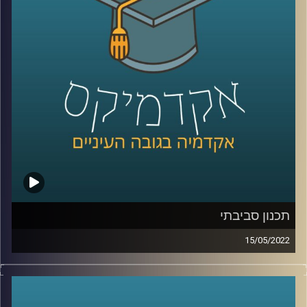
מתכנן עירוני ומרצה בבית הספר לקיימות כאן באוניברסיטת
רייכמן.
לשיחה על תכנון עירוני וסביבתי –
לחצו כאן
קרדיט תמונות:
AudioVersity
תכנון סביבתי
15/05/2022
איך מתכננים עיר? מה זה בכלל אומר תכנון עירוני? ומה הקשר
בין תכנון עירוני לקיימות?