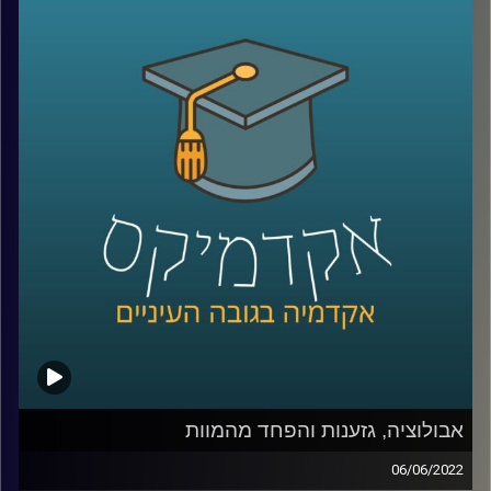
של הדרכון מנתב"ג, תיכוניסטים יצטלמו מהגב רצים לים עם
גלשן ביד כאילו בלי ידיעתם ומסיבות בריכה, יציאה עם חברים
או ארוחות במסעדה יצולמו כדי להבהיר לכולם
שהמצולמים בעלי חיי חברה עשירים. אבל מה קורה כאשר
המצב הכלכלי לא מאפשר לטוס לחו"ל, להיות בחוגים פוטוגנים
או לצאת למסעדות לעיתים קרובות ואפילו השכונה או חצר
הבית לא מספיק יפים כדי להצטלם בהם (ובטח שלא כוללים
בריכה).
בפרק הזה ענבר מיכלזון דרורי, חוקרת ומרצה על סוציולוגיה
דיגיטלית תרבות ובני נוער באינסטגרם בבר אילן ואצלנו בחטיבת
דאטה ממשל ודמוקרטיה על הפערים בין האינסטגרם של
נערות ונערים ממעמד נמוך לעומת כאלו ממעמד כלכלי גבוה,
איך מציגים חיים יפים בתוך מציאות שאינה פוטוגנית ומה זה אי
שוויון בנכסים דיגיטאליים.
אבולוציה, גזענות והפחד מהמוות
06/06/2022