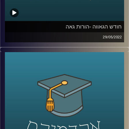
קרדיט תמונות:
AudioVersity
חודש הגאווה -הורות גאה
29/05/2022
השנה הוחלט סוף סוף במדינת ישראל שזוגות גברים יוכלו
להביא ילדים באמצעות פנדקאות במדינת ישראל, לאחר שנים
של הפלייה ממוסדת.
כמובן שהמהלך הוביל תגובות עזות אבל לידיעת המתנגדים,
חשוב להבהיר שילדים להורים גאים לא סובלים מבעיות
התנהגותיות יותר מילדים להורים הטרוסקסואליים ואפילו פחות.
האזינו לחלק השני של השיחה עם ד"ר גבע שנקמן מרצה
וחוקר בבית הספר לפסיכולוגיה כאן באוניברסיטת רייכמן וראש
מעבדת LGBTQ+ Psychology.