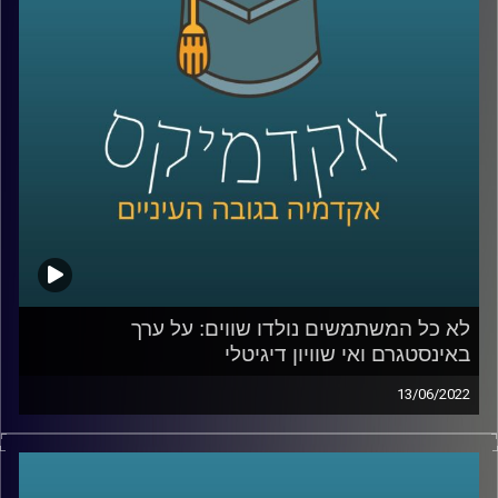
מה נחשב יפה יותר היום – שחור.
אז האם נעשה שינוי אמיתי ביחס בין העדות השונות, ממתי
להיות לבן זה שלילי והאם קים קרדשיאן עשתה שינוי אמיתי
שישאר איתנו לעוד שנים ארוכות? האזינו לחלק השני של
השיחה.
לשיחה על מעמדות כלכליים באינסטגרם –
לחצו כאן
לא כל המשתמשים נולדו שווים: על ערך
קרדיט תמונות:
AudioVersity
באינסטגרם ואי שוויון דיגיטלי
13/06/2022
בעידן בו אנו נמדדים על ידי כמות הלייקים והעוקבים חשוב
לתעד את הפעילות שאנחנו עושות ועושים ולהציג אותה
בקפידה – כל טיסה לחו"ל תכלול אלבום בהייליט הכולל תמונה