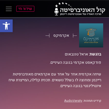
שידור חי
פתח סרגל
ל
ל
תוכן
תפריט
ראשי
ראשי
אקדמיקס
בהגשת:
אראל טננבאום
פודקאסט אקדמי בגובה העיניים.
שיחה אקדמית אחד על אחד עם אקדמאים מאוניברסיטת
רייכמן ומחוצה לו בשלל נושאים. תכנית קלילה, המייצרת שיח
אינטיליגנטי בגובה העיניים.
קרדיט תמונות:
AudioVersity