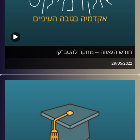
לשיחה על מחקר להטב"קי –
לחצו כאן
לשיחה על אתגרים ייחודיים ללהטב"קים –
לחצו כאן
קרדיט תמונות:
AudioVersity
חודש הגאווה – מחקר להטב"קי
29/05/2022
בשבוע הבא יתחיל חודש יוני הידוע גם בשנים האחרונות
כחודש הגאווה. תל אביב תתמלא דגלים בצבעי הקשת כאשר
השיא של החודש יחשב מצעד הגאווה המיוחל.
היום בתכנית יתארח ד"ר גבע שנקמן פיכולוג קליני ראש
מעבדת LGBTQ+ Psychology שבבית הספר לפסיכולוגיה על
שם ברוך איבצ'ר, כאן באוניברסיטת ריכמן ויחד נבין מהו בכלל
מחקר להטב"קי.