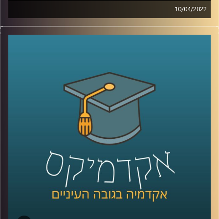
10/04/2022
דמיינו שהייתם יכולים לקבל כלי נגינה שבחיים לא ראיתם ותוך
5 דקות כבר לדעת איך לנגן בו שירים. עכשיו אתם יכולים
להפסיק לדמיין כי ישנם כלי נגינה חכמים – פרסונאליים
שבהם זה ממש אפשרי. רוצים לדעת איך זה עובד? האזינו
לשיחה עם ד"ר רויטל הולנדר מבית הספר ליזמות כאן
באוניברסיטת רייכמן.
לשיחה עם ד"ר רויטל הולנדר על יזמות מוזיקאלית –
לחצו כאן
לשיחה עם ד"ר רויטל הולנדר על מחשבים שמלחינים מוזיקה
בלחיצת כפתור –
לחצו כאן
קרדיט תמונות:
AudioVersity