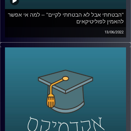
"הבטחתי אבל לא הבטחתי לקיים" – למה אי אפשר
להאמין לפוליטיקאים
13/06/2022
בישראל התרגלנו שהבטחות בחירות לא נועדו כדי להיות
מקויימות. בפרק הזה ד"ר מעוז רוזנטל, מרצה בכיר בבית הספר
לאודר לממשל, ידבר על הסיבות בגללן אי אפשר להאמין
לפוליטקאים, בכל העולם, איפה עובר הגבול בין שקר לאחריות
לאומית על דברים שרואים מכאן ומה המחיר של שקרים
פוליטים.
לשיחה על משילות – שנה לממשלת בנט לפיד –
לחצו כאן