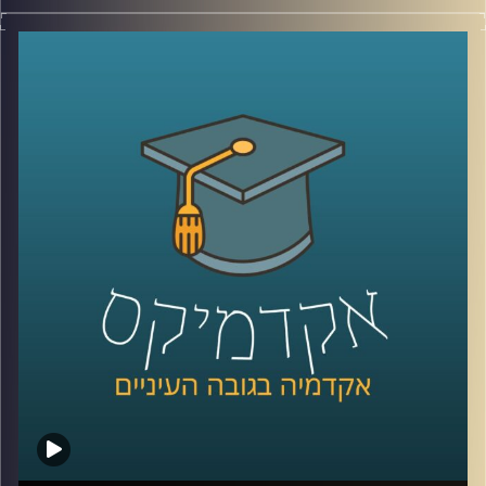
בשנת 2016 סטודנטים במרכז הבינתחומי (היום אוניברסיטת
רייכמן) הקימו במסגרת לימודיהם את "תוכנית שורשים". מטרת
התוכנית היא שילוב פצועי צה”ל הנמצאים בשלבים השונים של
תהליך השיקום בעולם האקדמיה והקניית מיומנויות למידה
בסיסיות.
הסטודנטים שהקימו את התכנית כבר מזמן הפכו לבוגרים אך
התכנית ממשיכה לפעול בניהול של מרכז לאה ונפתלי
בן-יהודה לנגישות וטיפוח כישורי למידה באוניברסיטת רייכמן
ומידי שנה משלבת עשרה פצועי צה"ל בקורסים אקדמיים
לבחירתם תוך ליווי צמוד וסבסוד מלא.
בפרק הזה של אקדמיקס התארחו שלושה לספר על התכנית:
נתנאל שגב, בוגר התכנית, עמית איילון, חונכת בתכנית ורייצ'ל
טומס, מנהלת מרכז לאה ונפתלי בן-יהודה לנגישות וטיפוח
כישורי למידה.
קרדיט תמונות:
AudioVersity