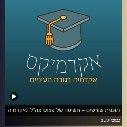
האזינו לשיחה שקיימתי עם ד"ר תמיר אביב, מתכנן עירוני ומרצה
בבית הספר לקיימות כאן באוניברסיטת רייכמן.
לשיחה על צדק עירוני –
לחצו כאן
קרדיט תמונות:
AudioVersity
תוכנית שורשים – חשיפה של פצועי צה"ל לאקדמיה
25/04/2022