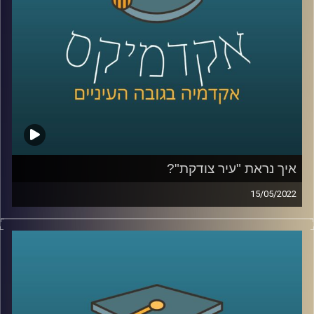
לשיחה על הורות גאה –
לחצו כאן
לשיחה על אתגרים ייחודיים ללהטב"קים –
לחצו כאן
קרדיט תמונות:
AudioVersity
איך נראת "עיר צודקת"?
15/05/2022
בקיץ 2011 מאות אלפי אזרחים יצאו לרחובות ודרשו "צדק".
מה זה אומר צדק חברתי, צדק עירוני או צדק סביבתי? האם יש
קשר בין קשר חברתי לסביבה? ואיך נראית "עיר צודקת"?
האזינו לחלק השני של השיחה שקיימתי עם ד"ר תמיר אביב,