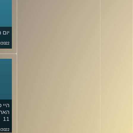
יום 
/2022
היי ס
האהב
11
/2022