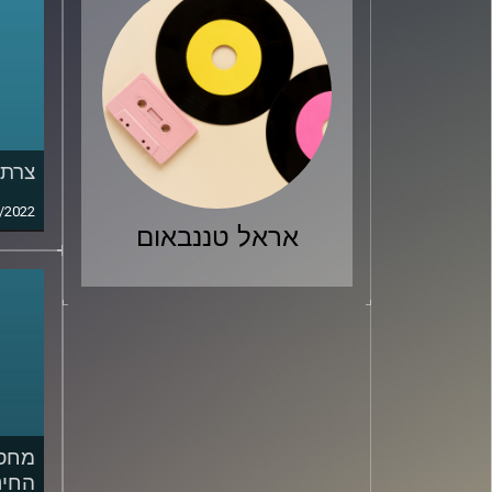
צרת 
/2022
אראל טננבאום
מחסו
החינ