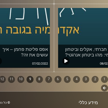
חברתי, אקלים וביטחון
אפס פליטת פחמן – איך
י: מהו ביטחון אנרגטי?
עושים את זה?
07/02/2022
08/02
1
ף
2
3
4
5
6
7
8
9
10
11
12
לשלב
ם
הבא
מידע כללי
© כל הזכ