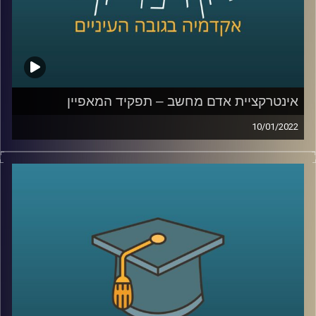
לשיחה עם חן הרשקוביץ אוחיון על קהילות מגדריות –
לחצו
כאן
קרדיט תמונות:
AudioVersity
אינטרקציית אדם מחשב – תפקיד המאפיין
10/01/2022
הפינה בארץ נהדרת על נדיר האקרמן, מנכ"ל CEO מייסד ו-
Founder של סטארטאפ, יושבת לרבים על נקודה מאוד
רגישה… החלום להיכנס להייטק. אומנם לרוב כשמדברים על
הייטק נחשוב על בוגרי 8200 או בתי הספר באוניברסיטאות
השונות למדעי המחשב אבל האמת שיש מקצועות שזה בהכרח
לא נכון לגביהם. אחד המקצועות שלא דורשים ידע רב
במתמטיקה ותיכנות הוא "מאפיין".
בפרק הזה אירחתי את עידן אייזן מתרגל בקורס "אינטרקציית
אדם מחשב" בבית הספר לתקשורת על תפקיד המאפיין,