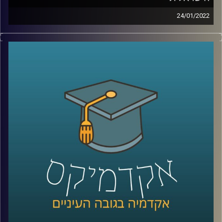
24/01/2022
בעוד בעבר מנהל קהילה היה נחשב לתחביב או לכל היותר
התנדבות היום מדובר במשרה נחשקת בתעשיית ההיטק
הישראלית (ובכלל בעולם). אז מה זה אומר להיות מנהל קהילה
ומה הקישורים הנדרשים לכך?
בתוכנית זאת התארחה חן הרשקוביץ אוחיון, מרצת הקורס
יסודות בניהול קהילות ברשת ושותפה מייסדת בארגון קומיונטי
פורוורד, ארגון מנהלי קהילות להציג את התפקיד המבוקש.
לשיחה עם חן הרשקוביץ אוחיון על יסודות ניהול הקהילה
ברשת –
לחצו כאן
לשיחה עם חן הרשקוביץ אוחיון על קהילות מגדריות –
לחצו
כאן