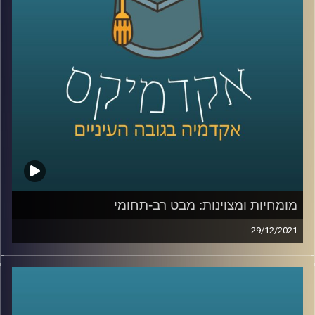
אז מתי הלחץ יכול להוביל לתוצאות טובות יותר, מתי יפגע בהן
ומה המאמנים יכולים ללמוד מתוצאות מחקרו? האזינו לפרק
לשיחה עם פרופ' יאיר גלילי על מומחיות ומצויינות –
לחצו כאן
קרדיט תמונות:
AudioVersity
מומחיות ומצוינות: מבט רב-תחומי
29/12/2021
כולם רוצים להיות מצויינים או מומחים בתחומם אבל מה זה
באמת אומר להיות מומחה? מה הדרישות לכך שמונעות מכולנו
להצטיין בכל תחום? האם יש תכונות משותפות לכל המומחים
– המשפטן המחונן, המומחה במתמטיקה והספורטאי המצטיין?