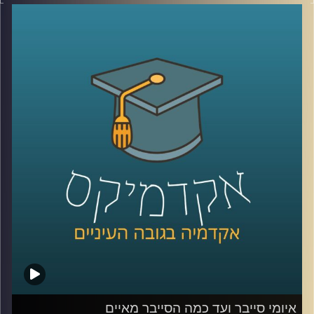
הפיזי למרחב הקיברנטי (האינטרנט). בחלק מהתחומים מדובר
באילוץ אשר אנו רק מחכים שיסתיים ונוכל לחזור ל"דרך המלך"
אך בתחומים מסויימים המעבר לרשת התברר כהצלחה. כך
למשל 56% מהמעסיקים העידו כי הם מעוניינים להמשיך
במתכונת, לפחות חלקית, של עבודה מהבית גם לאחר הקורונה.
על אף היתרונות הרבים של עבודה מרחוק, צריך לזכור שאלו
הופכים אותו לחשופים יותר לאיומי סייבר. איום אליו לא תמיד
הכינו את העובדים לפני המעבר.
אז מה הקשר בין קורונה לסייבר? האזינו לשיחה עם ד"ר טל
פבל, מומחה לאיומי אינטרנט וסייבר.
לשיחה עם ד"ר טל פבל בנושא איומי סייבר ועד כמה הסייבר
מאיים –
לחצו כאן
קרדיט תמונות:
AudioVersity
איומי סייבר ועד כמה הסייבר מאיים