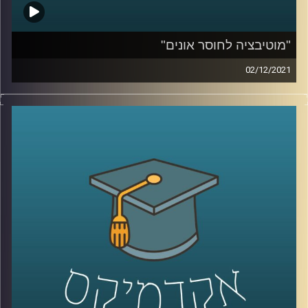
"מוטיבציה לחוסר אונים"
02/12/2021
כאשר שמעתי לראשונה את הביטוי "מוטיבציה לחוסר אונים"
היה נדמה לי שמדובר בטעות, אבל לאחר הסבר קצר הבנתי
שאין הגיוני מזה. בפרק זה שוחחתי עם ד"ר אורי ליפשין, מרצה
לפסיכולוגיה אקזיסטנציליסטית, על התאוריה החדשה
והמסקרנת "מוטיבציה לחוסר אונים".
לשיחה עם ד"ר אורי ליפשין על פסיכולוגיה
אקזיסטנציאליסטית והרצון לחיות לנצח –
לחצו כאן
לשיחה עם ד"ר אורי ליפשין על מגיפת הפרידות בתקופת
הקורונה –
לחצו כאן