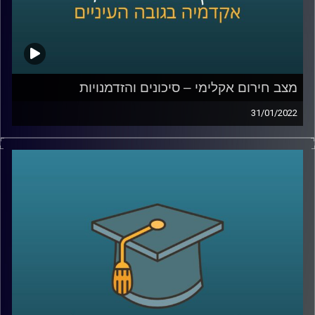
מצב חירום אקלימי – סיכונים והזדמנויות
31/01/2022
בשנה האחרונה חל שינוי משמעותי ביחס הציבורי למשבר
האקלים ובממשלת ישראל הודיעו ששוקלים להכריז מצב
חירום גם בישראל. מה זה אומר מה ההדמנויות שהמצב יוצר?
האזינו לשיחה שקיימתי עם פרופ' יואב יאיר, דיקן בית הספר
לקיימות כאן באוניברסיטת רייכמן.
לשיחה עם פרופ' יאיר על שבוע החלל הישראלי וניסוייו בחלל
–
לחצו כאן