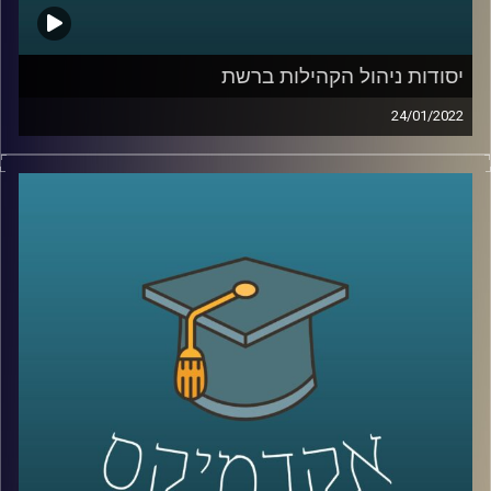
קרדיט תמונות:
AudioVersity
יסודות ניהול הקהילות ברשת
24/01/2022
לאחרונה הסתיים המחזור הראשון של הקורס יסודות בניהול
קהילות ברשת כאן באוניברסיטת רייכמן. מדובר בקורס ישומי
שמטרתו הייתה להכשיר את הסטודנטים להקמת קהילה
כפלטפורמה להנעה חברתית ואקטיביזם. אבל מה זה בכלל
אומר קהילה ואיך מנהלים קהילה במרחב הקיברנטי?
בתוכנית זאת התארחה חן הרשקוביץ אוחיון, מרצת הקורס
ושותפה מייסדת בארגון קומיונטי פורוורד, ארגון מנהלי קהילות.
לשיחה עם חן הרשקוביץ אוחיון על התפקיד הנחשק "מנהל/ת
הקהילה" –
לחצו כאן