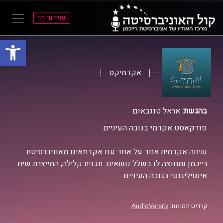
שידור חי
פתח סרגל
ל
ל
תוכן
תפריט
ראשי
ראשי
אקדמיקס
בהגשת:
אראל טננבאום
פודקאסט אקדמי בגובה העיניים.
שיחה אקדמית אחד על אחד עם אקדמאים מאוניברסיטת
רייכמן ומחוצה לו בשלל נושאים. תכנית קלילה, המייצרת שיח
אינטיליגנטי בגובה העיניים.
קרדיט תמונות:
AudioVersity