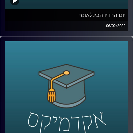
יום הרדיו הבינלאומי
06/02/2022
ב-13.2 חל יום הרדיו הבינלאומי, יום המוכר על ידי אונסק"ו.
באתר הייעודי לציון היום נאמר כי בעידן הרשתות החברתיות
ושירותי הסטרימינג יש למקד את העיסוק ביום הזה השנה
בקשר בין רדיו ואמת. אומנם הרשתות החברתיות פוגעות
בהפרדה בין אמת לשקר במקומות מסויימים אבל בעולם הערבי
זאת לפעמים הדרך היחידה של האמת לצאת לאור. אז איך
הרשתות החברתיות ושירותי הסטרימינג השפיעו על המוזיקה
והרדיו בעולם הערבי? האזינו לראיון שקיימתי עם איבון סאבא,
מרצת הקורס יסודות הרדיו, מגישת התכנית ערביט בכאן 88
וחוקרת את התפתחות מוזיקת האינדי הערבית.
לשיחה עם איבון סאבא על להקת משרוע ליילה –
לחצו כאן
קרדיט תמונות:
AudioVersity