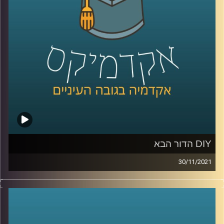
מגיפה) וגם, למה אנחנו כל כך מפחדים מהמוות.
לשיחה עם ד"ר אורי ליפשין על מגיפת הפרידות בתקופת
הקורונה –
לחצו כאן
לשיחה עם ד"ר אורי ליפשין על "מוטיבציה לחוסר אונים" –
לחצו כאן
קרדיט תמונות:
AudioVersity
DIY הדור הבא
30/11/2021
היום הרבה אנשים עם רעיון לא יכולים לממש אותו בגלל
היעדר ידע מקצועי, החלום של פרופ' אריאל (אריק) שמיר,
הדיקן היוצא של בית הספר למדעי המחשב, הוא לשנות את זה.