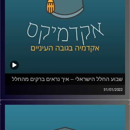
לשיחה עם פרופ' יאיר על שבוע החלל הישראלי וניסוייו מהחלל
–
לחצו כאן
לשיחה עם פרופ' יאיר על ההתחממות הגלובלית: סיכונים
והזדמנויות –
לחצו כאן
קרדיט תמונות:
AudioVersity
שבוע החלל הישראלי – איך נראים ברקים מהחלל
31/01/2022
בשבוע שעבר צויין שבוע החלל הישראלי בפעם העשרית.
מועד שבוע החלל נקבע במטרה להנציח את האסטרונאוט
הישראלי הראשון, אילן רמון, ואסון קולומביה שאירע
ב-1.2.2003. השנה השבטע צויין במקביל להכנותיו של איתן
סטיבה להיות הישראלי השני שיגיע לחלל.