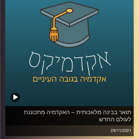
מטרתו של פרופ' שמיר היא להנגיש יכולות שבעבר היו שמורות
רק לאנשי מקצוע.
אדם שרוצה לערוך סרט ולא יודע איך יוכל
לכתוב במילים את תוכן הסרט והמחשב יערוך את חומרי הגלם
באופן אוטומטי; מעצבים לא יצטרכו את עזרתם של מהנדסים
ונגרים לתכנון כי רובוטים יעשו את החישובים עבורם. רוצים
עוד דוגמאות? האזינו לפודקסט.
לשיחה עם פרופ' אריאל (אריק) שמיר בנושא "מי מפחד/ת
ממדעי המחשב" –
לחצו כאן
לשיחה עם פרופ' אריאל (אריק) שמיר בנושא תואר בבינה
מלאכותית –
לחצו כאן
קרדיט תמונות:
AudioVersity
תואר בבינה מלאכותית – האקדמיה מתכוננת
לעולם החדש
29/11/2021