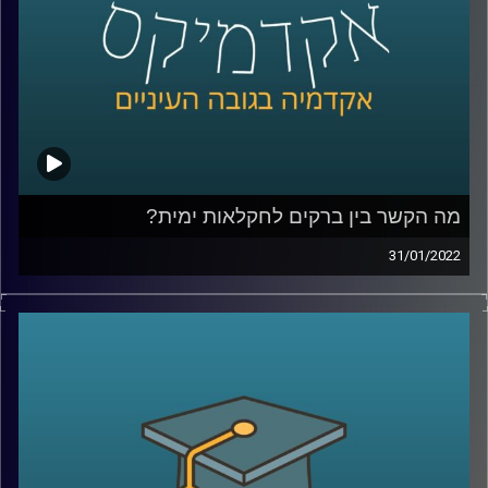
לשיחה עם פרופ' יאיר על השפעות ברשים על כלובי דגים –
לחצו כאן
קרדיט תמונות:
AudioVersity
מה הקשר בין ברקים לחקלאות ימית?
31/01/2022
אם תנסו לחשוב על ההשפעות של ברקים על חיינו כנראה
הדברים הראשונים שיעלו במחכם יהיו התשמלות, שריפות, הרס
מכשירי חשמל ואולי אקלים או איכות סביבה. עם זאת, כנראה
שההשפעה של הברקים על החקלאות הימית וכלובי הדגים לא
יהיו הדבר הראשון שתחשבו עליו. אז מה הקשר בין השניים?
האזינו לשיחה שקיימתי עם פרופ' יואב יאיר, דיקן בית הספר
לקיימות, כאן באוניברסיטת ריכמן.