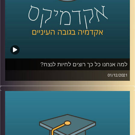
לשיחה עם ד"ר אורי ליפשין על פסיכולוגיה
אקזיסטנציאליסטית והרצון לחיות לנצח
– לחצו כאן
לשיחה עם ד"ר אורי ליפשין על "מוטיבציה לחוסר אונים" –
לחצו כאן
למה אנחנו כל כך רוצים לחיות לנצח?
קרדיט תמונות:
AudioVersity
01/12/2021
אף על פי שברור לנו שאין לנו אפשרות לחיות לנצח מדובר
בכמיהה שקיימת בכולנו.
בתכנית הזאת שוחחתי עם ד"ר אורי ליפשין, מרצה לפסיכולוגיה
אקזיסטנציאליסטית (קיומית) על הביטויים של הרצון לחיות
לנצח בחיינו, הצורך הפסיכולוגי בהמשכיות, היבטים
פסיכולוגים בהתנהגותנו במצב סכנה (למשל: מלחמה או