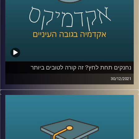
המעבר מבית הספר לתקשורת לתעשיית ההיטק ואיך הופכים
את המילה בינתחומיות מסיסמא לליבת העשייה.
קרדיט תמונות:
AudioVersity
נחנקים תחת לחץ? זה קורה לטובים ביותר
30/12/2021
לעיתים נהוג לחשוב שאם ידחקו בנו לתת את הכל התוצאות
שנשיג ישתפרו.
עם זאת, כאשר פרופ' יאיר גלילי, מייסד המעבדה לחקר
הספורט התקשורת והחברה, בחן את אופן משחקם של שחקני
ה-NBA, הוא מצא שזה לא תמיד המצב…