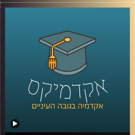
לאחרונה נפתחה באוניברסיטת רייכמן האפשרות ללמוד תואר
שני שעוסק במדעי הנתונים ולמידה חישובית (נקרא לעיתים גם
למידת מכונה או בינה מלאכותית-AI). התואר פתוח לבוגרי תואר
ראשון במדעי המחשב, אבל לא רק להם.
בפרק זה התארח פרופ' אריאל (אריק) שמיר, הדיקן היוצא של
בית הספר אפי ארזי למדעי המחשב. יחד שוחחנו, בגובה
העיינים, על מקצועות העולם החדש, בינתחומיות, שיתוף
פעולה בין סטודנטים ממקצועות שונים וכמובן, למידה
חישובית.
לשיחה עם פרופ' אריאל (אריק) שמיר בנושא "מי מפחד/ת
ממדעי המחשב" –
לחצו כאן
לשיחה עם פרופ' אריאל (אריק) שמיר בנושא "DIY הדור הבא"
–
לחצו כאן
קרדיט תמונות:
AudioVersity