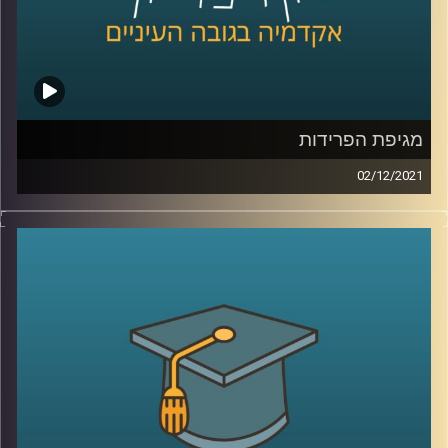
קרדיט תמונות:
AudioVersity
מגיפת הפרידות
02/12/2021
כל מי שתשאלו יספר לכם איך הקורונה השפיעה על תחומי חיו
השונים, באופן שמזמן חרג מהפן הבריאותי: הכלכלה, התיירות,
הבילויים, זכותנו לפרטיות, ואופן הלימוד באקדמיה עברו
טלטלה כתוצאה מהמגיפה שמסרבת לחלוף. עם זאת, מסתבר
שיש תחום נוסף שהושפע מהקורונה ופחות מדברים עליו –
התחום הרומנטי.
בפרק זה שוחחתי עם ד"ר אורי ליפשין, מרצה לפסיכולוגיה
אקזיסטנציאליסטית על ההשפעות של הקורונה על מערכת
היחסים הזוגית, למה הקורונה גרמה ל"מגיפת פרידות" ואיך זה
קשור לילדות שלנו.