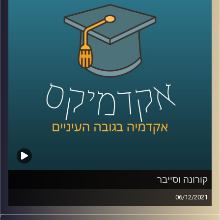
וגם, כמה מהיכולת להיות מצויין היא גנטית וכמה תלויה בסביבה
בה אנו גדלים?
בפרק זה ראיינתי את פרופ' יאיר גלילי אחד ממחברי הספר
"מומחיות ומצוינות: מבט רב-תחומי״ ושוחחנו על הנושאים
האלו.
לשיחה עם פרופ' יאיר גלילי על תופעת החנק תחת לחץ –
לחצו
כאן
קרדיט תמונות:
AudioVersity
קורונה וסייבר
06/12/2021
עם פריצת מגיפת הקורונה העתקנו הרבה פעילויות מהמרחב