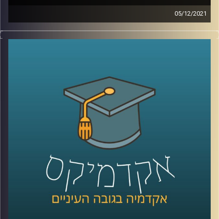
05/12/2021
נדמה שאי אפשר לעבור שבוע ואפילו יום מבלי לשמוע את
המילה "סייבר".
בתכנית הזאת התארח ד"ר טל פבל, מומחה לאיומי אינטרנט
וסייבר והעמקנו בשאלה מהו אותו מרחב קיברנטי שכולם
מדברים עליו ועל ההשלכות של מתקפות סייבר.
לשיחה עם ד"ר טל פבל בנושא קורונה וסייבר –
לחצו כאן
קרדיט תמונות:
AudioVersity