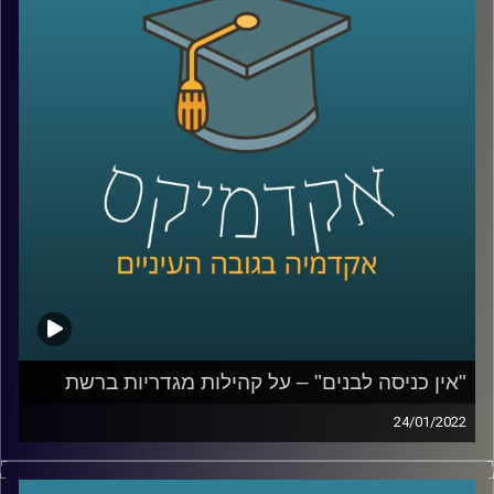
בפרק זה אירחתי את פרופ' יואב יאיר, דיקן בית הספר לקיימות
כאן באוניברסיטת רייכמן והחוקר הראשי של אחד הניסויים
אותם יבצע סטיבה בחלל.
לשיחה עם פרופ' יאיר על השפעות ברשים על כלובי דגים –
לחצו כאן
לשיחה עם פרופ' יאיר על ההתחממות הגלובלית: סיכונים
והזדמנויות –
לחצו כאן
"אין כניסה לבנים" – על קהילות מגדריות ברשת
קרדיט תמונות:
AudioVersity
24/01/2022
עוברות ושוות, אבא פגום והצודקת, נשים מעל חמישים,
jobs4moms ומאמצחיק. תחום הקהילות המגדריות פורח