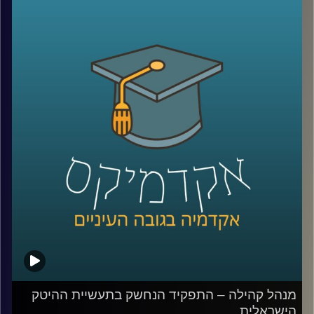
בשנים האחרונות. אבל למה בשנת 2022 בכלל צריך קהילות
מגדריות?
כדי לענות על השאלה הזאת אירחתי בפרק זה את חן
הרשקוביץ אוחיון, מרצת הקורס יסודות בניהול קהילות ברשת'
שותפה מייסדת בארגון קומיונטי פורוורד, ארגון מנהלי קהילות
ומנהלת הקהילה "נשים מדברות > נדל"ן".
לשיחה עם חן הרשקוביץ אוחיון על יסודות ניהול הקהילות
ברשת –
לחצו כאן
לשיחה עם חן הרשקוביץ אוחיון על התפקיד הנחשק "מנהל/ת
קהילה" –
לחצו כאן
קרדיט תמונות:
AudioVersity
מנהל קהילה – התפקיד הנחשק בתעשיית ההיטק
הישראלית