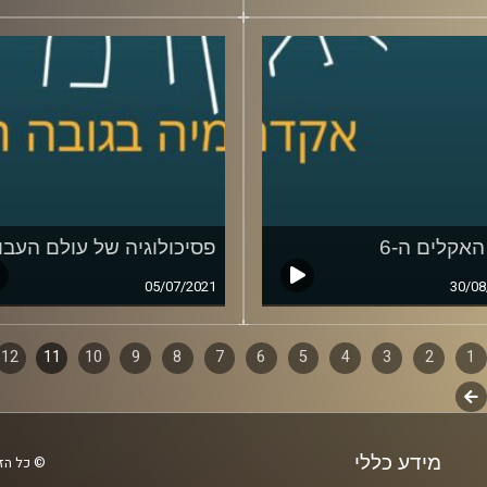
האקלים ה-6
פסיכולוגיה של עולם העבו
05/07/2021
30/08
1
ף
2
3
4
5
6
7
8
9
10
11
12
לשלב
ם
הבא
מידע כללי
© כל הזכ