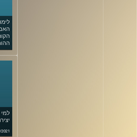
לימו
האם,
הקור
ההור
/2021
למי 
יציר
/2021