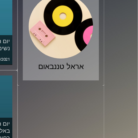
יום 
נשים – o
/2021
אראל טננבאום
יום 
באלי
רחוב