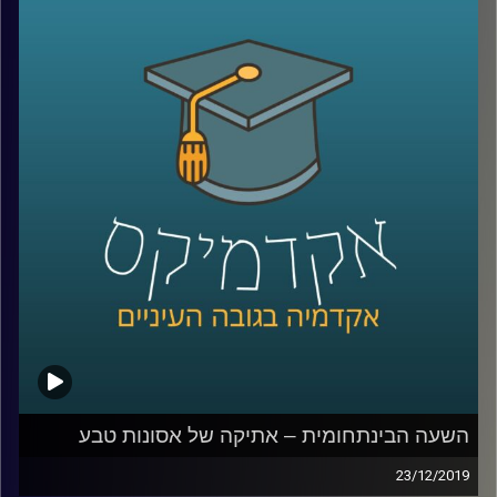
מאוד מובנית מאליה, אבל בפועל בישראל (כמו
בישראל), יש יותר מדי גורמים שפחות מדי
מתקשרים שצריכים לטפל בשוק הפסולת
הביתית
.
ד"ר שירה דסקל מביה"ס לקיימות חקרה בדיוק
את עניין הרגולציה של שוק הפסולת בישראל,
ובשיחה של שעה היא מביאה נתונים מרתקים
על תמונת המצב בתחום, ומביאה פתרונות
פרקטיים ומעוררי תקווה לעתיד
קרדיט תמונות:
AudioVersity
השעה הבינתחומית – אתיקה של אסונות טבע
23/12/2019