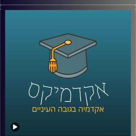
בשנת 2005 פגעה סופת ההורקין קתרינה בניו
אורלינס, וההשלכות שלה היו הרות אסון
.
ד"ר ליזה סבן, סגנית דיקן בביה"ס לאודר
לממשל דיפלומטיה ואסטרטגיה שחוקרת אתיקה
הייתה עדה לטראומה ולהשכלות הקשות של
הסופה על תושבי העיר, והבינה שגם לאסונות
טבע יש זווית אתית (כמו לכל דבר בחיים)
.
ד"ר סבן מסבירה כיצד יש לשאוף לפעול
במצבים של אסונות טבע מבחינת הסיוע שיש
להעניק לאוכלוסייה הנפגעת, תוך שימוש
במודלים בהם הקהילה לוקחת חלק פעיל
בטיפול יחד עם שיתוף פעולה של גורמים
בירוקרטיים, ומדגימה זאת על מקרי עבר שפעלו
בדרכים שונות ומגוונות