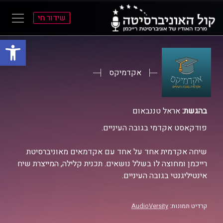
שידור חי
פתח סרגל
ל
ל
תוכן
תפריט
ראשי
ראשי
אקדמיקס
בהגשת:
אראל טננבאום
פודקאסט אקדמי בגובה העיניים.
שיחה אקדמית אחד על אחד עם אקדמאים מאוניברסיטת
רייכמן ומחוצה לו בשלל נושאים. תכנית קלילה, המייצרת שיח
אינטיליגנטי בגובה העיניים.
קרדיט תמונות:
AudioVersity