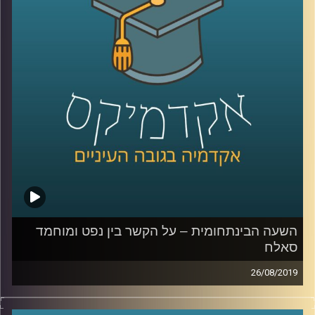
רדזינר למשפטים, מומחית לדיני קניין תכנון
ובנייה מספרת לנו על דרמה מעניינת במיוחד
שקשורה לסעיף הקרוי- "התיישבות יהודית",
שהוא גם הקצר ביותר באותו חוק יסוד- סעיף 7,
זאת במסגרת
המחקר
שערכה יחד עם עמיתה
ד"ר אדם שנער
.
קרדיט תמונות:
AudioVersity
השעה הבינתחומית – על הקשר בין נפט ומוחמד
סאלח
26/08/2019
לאורך שנים המזה"ת היווה אזור חשוב ביותר