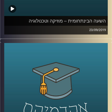
בהומור יכול לגרום לבלבול (ספויילר – לכו תעשו
בינג' של "חברים")
השעה הבינתחומית – מוזיקה וטכנולוגיה
קרדיט תמונות:
AudioVersity
23/09/2019
יוני רכטר אמר פעם : "אי אפשר לכתוב מוזיקה
מתוחכמת בלי יכולת אנליטית", וכמה שהוא
צדק
!
מוזיקה לוקחת חלק גדול בחיים של רוב
האנשים, וכך גם הטכנולוגיה, אך בשנים
האחרונות אנחנו רואים יותר ויותר מקרים של
שילוב שני התחומים האלו, מה שהתחיל עוד
בימי המאה ה-19
.