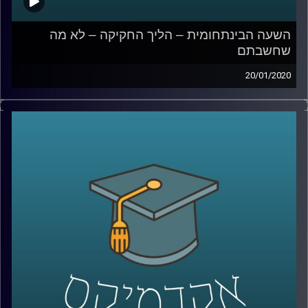
השעה הבינתחומית – הליך החקיקה – לא מה
שחשבתם
20/01/2020
הכנסת עומדת במוקד השיח הציבורי על בסיס
יומי, אך עד כמה הציבור באמת מודע למה
שקורה במסגרת הליכי החקיקה במשכן
?
ד"ר שירלי נוה, מרצה בבית הספר רדזינר
למשפטים וחברת סגל במכללת ספיר, חוקרת
משפט חוקתי, מציגה 2 מחקרים שערכה
במסגרת מחקרה בתחום המשפט ורגולציה
המדברים על יחסיה של הרשות המחוקקת עם 2
גורמים נוספים שמאוד משמעותיים בשיח
הציבורי: ביהמ"ש העליון והשדלנים (לוביסטים)
.