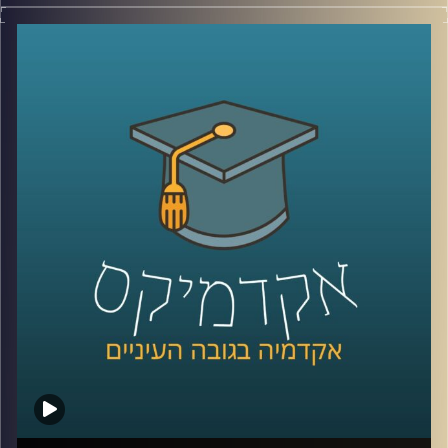
האם האקדמיה עדיין רלוונטית לשוק העבודה
?
אחת הדרכים שבהן ניתן לשנות את התפיסה
הזאת היא על ידי אמצעים חדשים להוראה
באקדמיה
.
המרכז לחדשנות בהוראה באוניברסיטת רייכמן
בראשות עידן אלמוג מפתחת כלים חדשניים
ועושה שימוש בכלים קיימים שאותם היא מנסה
להחדיר לקורסים השונים ולשנות את שיטת
הלימוד הרגילה והמוכרת, ובכך להתאים את
הלימודים באקדמיה למציאות המשתנה
.
קרדיט תמונות:
AudioVersity