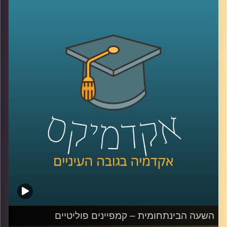
למעצמות המערביות, בין עם בכל הקשור
למעברים בין המערב למזרח הרחוק, ובין אם
באוצרות הטבע שיכלו להפיק בו, כשבראשם
כמובן נמצא הזהב השחור
.
אבל למה בשנים האחרונות מדינות המפרץ
מבינות שהן צריכות לשנות את תוכניותיהן בנוגע
למשאב זה? ואיך מו סאלח קשור לכל העניין
?
ד"ר יוסי מן, חוקר את כלכלת המזה"ת מביה"ס
לאודר לממשל דיפלומטיה ואסטרטגיה
באוניברסיטת רייכמן, מסביר על הגורמים
לשינויים שמתרחשים במדינות המפרץ, על
הפזילה שלהן לעבר מדינה קטנה אחרת
במזה"ת (רמז- מתחילה בי' נגמרת בל' ובאמצע
השעה הבינתחומית – קמפיינים פוליטיים