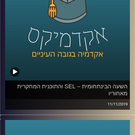
המחקר שלו על דעת הקהל האמריקאית כלפי
ישראל
.
ד"ר כוורי מראה במחקרו כיצד האליטה
הפוליטית בארה"ב הפכה את הנושא של חיבה
כלפי ישראל כנושא מוביל בדיון על מדיניות
החוץ של ארה"ב, וכיצד הוא לוקח חלק חשוב
בקיטוב הפוליטי שבין הרפובליקניים
והדמוקרטיים במדינה
.
השעה הבינתחומית – SEL והתוכנית המחקרית
מאחוריו
קרדיט תמונות:
AudioVersity
11/11/2019
מחקר אקדמי בשיתוף מחקר ביצועי שבודק את הנעשה בשדה
זה משהו שמאוד לא קל לעשות, ובייחוד כשמדובר על שיתוף
פעולה עם גורמים רבים, ביניהם גם משרד ממשלתי ורשויות