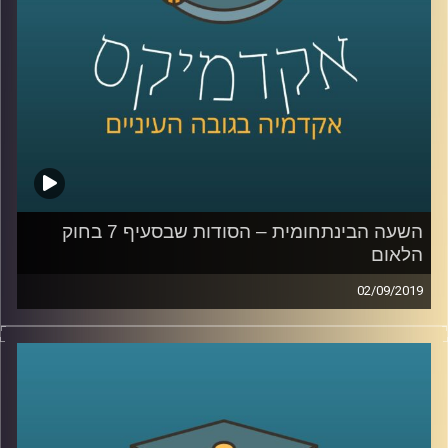
האחד בנוגע ל
השפעה של שפה מגדרית על
תוצאות במבחנים
,
והשני מדבר על שוק שאמור
להיות אנונימי ועדיין ניתן לראות כיצד ההשפעה
של איפיון למגדר פוגעת בנשים- השוק המקוון
.
קרדיט תמונות:
AudioVersity
השעה הבינתחומית – הסודות שבסעיף 7 בחוק
הלאום
02/09/2019
ביולי 2018 עבר בכנסת, ברוב של 62 חברי
כנסת, חוק יסוד: ישראל – מדינת הלאום של
העם היהודי
.
ד״ר רונית לוין שנור, מרצה בכירה בביה"ס הארי