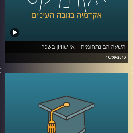
בשעה מרתקת שהולכת לגלות לכם המון דברים
על העבר וגם על העתיד, ד"ר רויטל הולנדר
מביה"ס אדלסון ליזמות לוקחת אותנו דרך יוהן
סבסטיאן באך, אלן טיורינג, הולגרמות יפניות
וקהילת מוזיקאים בתל אביב לנפלאות הפיתוחים
הטכנולוגיים בתחום המוזיקה
השעה הבינתחומית – אי שוויון בשכר
10/09/2019
קרדיט תמונות:
AudioVersity
אפליה מגדרית היא דבר שקיים בהמון תחומי
חיים- הבדלים בשכר, פערים בשוק העבודה,
ייצוג נשים בחברות ובפוליטיקה
.
שני מחקרים של ד"ר טלי רגב מביה"ס טיומקין
לכלכלה, החוקרת כלכלת עבודה בהתמחות של
פערים באי שוויון בשווקים, מביאים מידע מאוד
מעניין
: