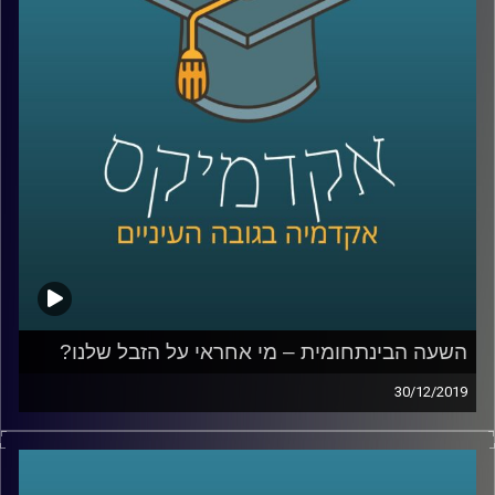
לשם כך חבר לעמיתתו פרופ' מריסטלה
בוטיצ'יני, וביחד נברו באלפי מקורות
היסטוריוניים שונים, בכדי לענות על השאלה הזו
.
קרדיט תמונות:
AudioVersity
השעה הבינתחומית – מי אחראי על הזבל שלנו?
30/12/2019
כולנו מייצרים זבל, אבל מי אחראי עליו
?
השאלה הזו הרבה יותר חשובה ואולי נראית לנו