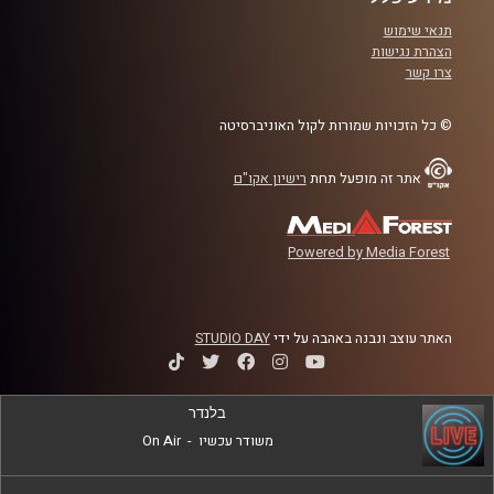
הכלים האלה, איך הם התפתחו, מה המשפט
תנאי שימוש
המקובל במדינות אחרות בנוגע לפרקטיקות
הצהרת נגישות
צרו קשר
החוקתיות הללו, מדוע מעוניינים לבצע בהם
שינויים כאן בישראל, ומי השפעה של שינויים
© כל הזכויות שמורות לקול האוניברסיטה
אלו
?
אתר זה מופעל תחת
רישיון אקו"ם
קרדיט תמונות:
AudioVersity
Powered by Media Forest
האתר עוצב ונבנה באהבה על ידי
STUDIO DAY
בלנדר
משודר עכשיו
-
On Air