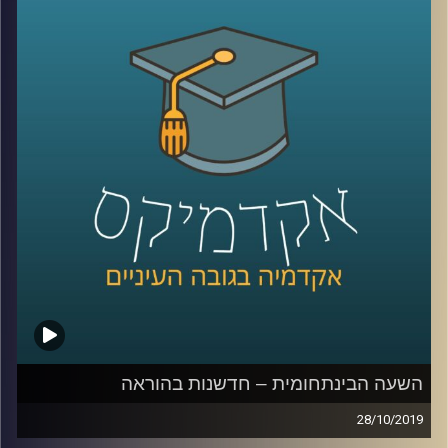
מקומיות (ותוסיפו לזה ילדים בגילים שונים).
אבל זה בדיוק מה שד"ר דפנה קופלמן-רובין מביה"ס ברוך
איבצ'ר לפסיכולוגיה עושה במסגרת היחידה ללקויות למידה
וקשב (שכבר מתרחבת והופכת למכון), ותכנית א.י.ל שמוטמעת
במאות גני ילדים, בתי ספר וחטיבות ביניים.
מוזמנים להצטרף אלינו ולהכיר את עולם ה SEL (וגם לעזור לנו
למצוא תרגום ראוי למושג לעברית
)
קרדיט תמונות:
AudioVersity
השעה הבינתחומית – חדשנות בהוראה
28/10/2019