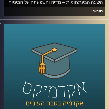
השעה הבינתחומית – מדיה והשפעתה על המיניות
30/09/2019
המדיות השונות משפיעות על אורחות חיינו
כמעט בכל תחום, אך כיצד סדרות ותכנים
עלילתיים משפיעים על המיניות של בני הנוער
?
זוהי בדיוק השאלה שד"ר קרן צור-איל מביה"ס
סמי עופר לתקשורת חוקרת
.
בשעה שבהחלט יכולה להילמד במסגרת שיעורי
חינוך מיני בבתי הספר, מסבירה ד"ר צור-איל
כיצד סדרות פופולריות משפיעות על תפיסת
המיניות של בני נוער, על האופן בו בעזרת
החלטה מודעת של יוצרים ניתן להעלות מודעות
בנושאים הקשורים בחינוך מיני, והשימוש