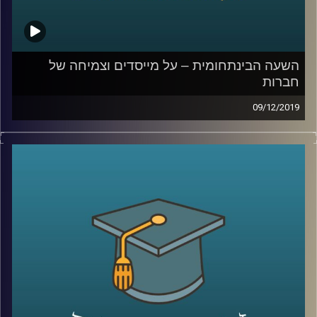
קרדיט תמונות:
AudioVersity
השעה הבינתחומית – על מייסדים וצמיחה של
חברות
09/12/2019
בישראל יש יותר חברות סטארט אפ וקרנות הון
סיכון לאדם מאשר בכל מדינה אחרת בעולם,
יותר מכל מדינה זרה אחרת, ועדיין ביחס לכמות
החברות המוקמות, קיימת בישראל בעיה של
הפיכת חברות קטנות לגדולות
.
פרופ' ניראון חשאי מביה"ס אריסון למנהל
עסקים חקר בשני מחקרים שונים את השפעתם
של מייסדי חברות על צמיחתן, ומראה בעזרת