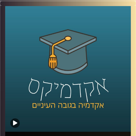
האם פני העיר הם רק חזות ויזואלית או שמא
הם משקפים את פני החברה? האם באמצעות
תכנון עירוני ניתן להנציח פערים חברתיים או
לחילופין לצמצם אותם? ד"ר נתי מרום מעניק
נקודת מבט חברתית אודות עולם התכנון העירוני
בין תל אביב למומבאיי. כמו כן, עם אילו סוגיות
עלינו להתמודד בהקשר זה בעודנו נמצאים
בעיצומו של תהליך העיור ההיסטורי, בו רוב בני
האדם על פני כדור הארץ גרים בערים ומגמה זו
רק הולכת וגדלה
?
קרדיט תמונות:
AudioVersity