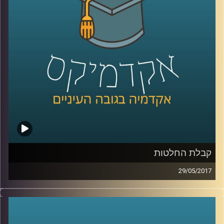
איזה חלק יש לאזרחי המדינה הפעילים
באינסטגרם לתהליך הזה ומה הקשר של כל זה
לאל ג'זירה
.
קרדיט תמונות:
AudioVersity
קבלת החלטות
29/05/2017
מה הקשר בין ליטוף נשי בכתף לכסף שלנו? ובין
מטפס הרים למהמר כפייתי? ד"ר הדס אראל
עומדת על תהליכי קבלת ההחלטות שלנו,