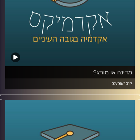
קרדיט תמונות:
AudioVersity
מדינה או מותג?
02/06/2017
דמיינו ראש ממשלה יושב במשרד פרסום וחושב
על לוגו וסלוגן למדינה שלו, נשמע מוזר? ד"ר טל
עזרן מסביר מדוע התהליך הזה כבר נמצא
בעיצומו במדינות רבות בעולם ומה בכל זאת
ההבדלים בין מיתוג עסקי למיתוג מדינה. כמו כן,