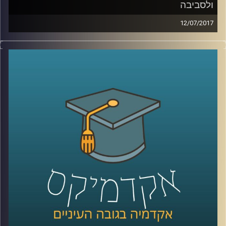
ולסביבה
12/07/2017
תכנית מיוחדת של "השעה הבינתחומית" – ציקי
ישי מביא את כל הקולות הכי חמים ומעניינים
מהיום השני לועידה
.
קרדיט תמונות:
AudioVersity