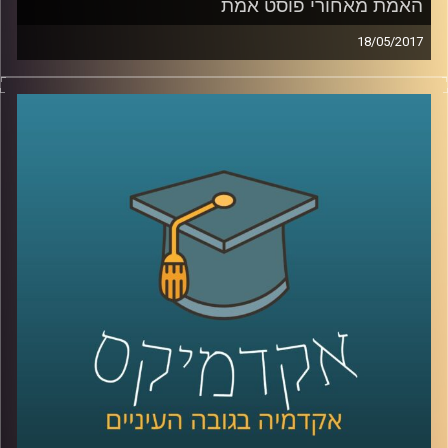
האמת מאחורי פוסט אמת
18/05/2017
מה מהות השיח הציבורי והתקשורתי בעידן בו
מושגים כמו פוסט אמת ועובדות אלטרנטיביות
שגורות בפי ההמון? האם ניתן לנהל שיח על
אמיתות בעידן כזה? ד"ר ערן גוטר עומד על
מהותו של השיח הלוגי, על הקרקע לצמיחת
מושגים אלו ועל הסיבות להתפוררות הלוגיקה
בשיח הציבורי. כמו כן מה משמעותה של
רטוריקה באופן שבו אנו מגבשים דעות ותפיסות
עולם והאם היא בהכרח פחות רציונלית מצורת
החשיבה הלוגית
?
קרדיט תמונות:
AudioVersity