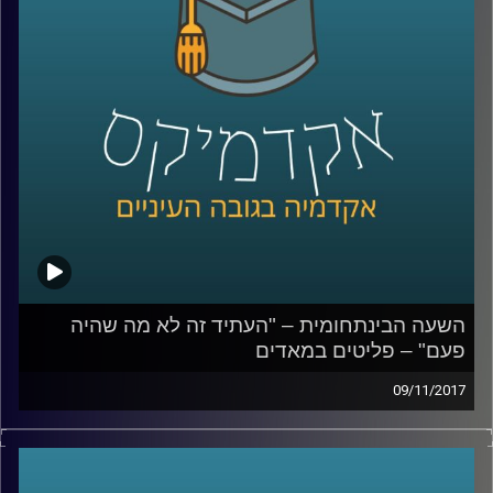
קרדיט תמונות:
AudioVersity
השעה הבינתחומית – "העתיד זה לא מה שהיה
פעם" – פליטים במאדים
09/11/2017
לא רחוק היום שבו בכדור הארץ לא יהיו מספיק
משאבים לתמוך באוכלוסייה ועקב משברים