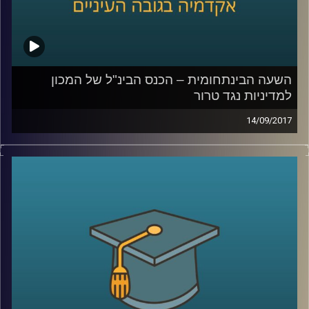
השעה הבינתחומית – הכנס הבינ"ל של המכון
למדיניות נגד טרור
14/09/2017
תכנית מיוחדת מהכנס הבינלאומי של המכון
למדיניות נגד טרור עם מאיר ג'בנדפר שמסביר
ממה באמת צריך לחשוש כשמדברים על אירן
ושאול שי, על מלחמת הגושים המתנהלת
במזרח התיכון
.
קרדיט תמונות:
AudioVersity