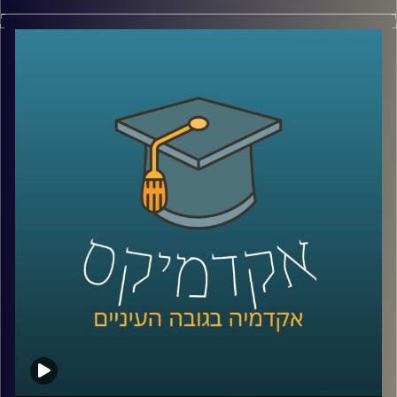
בטן גב מול הים, ישיבה מול נוף מדברי עוצר
נשימה או אפילו סתם טיול בפארק העירוני
יכולים להרגיע אותנו, לעזור לנו להשתחרר
ולגרום למחשבות שלנו להיות ממוקדות יותר.
ד"ר נועה אלבלדה מתארת את הקשר שבין
יציאה לטבע לבין פעילות המוח האנושי וכיצד
התובנות הללו מיושמות במקומות שונים בעולם
קרדיט תמונות:
AudioVersity