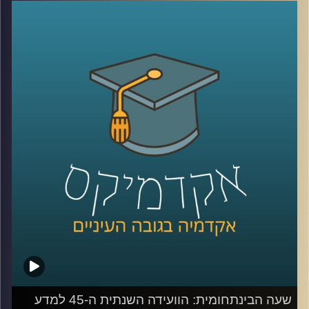
הטרור בעוד בקבוצות אחרות יתריעו מפני
ההתחממות הגלובלית? מהם המרכיבים
שגורמים לנו לראות איומים מסוימים כמוחשיים
ובמקביל להפחית מחומרתם של איומים
אחרים? פרופסור גלעד הירשברגר מבית הספר
לפסיכולוגיה מנתח באמצעות מודל ייחודי את
תפיסות האיומים השונות בקרב קבוצות פוליטיות
שונות באוכלוסיה ומסביר כיצד זכרון קולקטיבי
משפיע על התמודדות בשעות משבר
קרדיט תמונות:
AudioVersity
שעה הבינתחומית: הוועידה השנתית ה-45 למדע