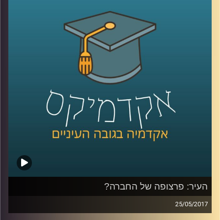
מסבירה למה אנחנו כל כך שונאים להפסיד וגם
למה לאחר שתדעו את כל זה, ברגע האמת,
כנראה שהמניפולציה הבאה תצליח לעבוד
עליכם
.
קרדיט תמונות:
AudioVersity
העיר: פרצופה של החברה?
25/05/2017