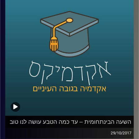
סביבתיים מיליונים ייאלצו לנדוד מבתיהם
למקומות חלופיים. פרופסור יואב יאיר על
פתרונות ההגירה האלטרנטיביים שהאנושות
תהיה חייבת לספק: אז היכן ניתן לקיים חיים
אנושיים מחוץ לכדור הארץ? במה זה כרוך?
וכמה אנו רחוקים מהיום שזה יקרה? | הפרק
הראשון בסדרת "העתיד זה לא מה שהיה פעם
"
קרדיט תמונות:
AudioVersity
השעה הבינתחומית – עד כמה הטבע עושה לנו טוב
29/10/2017