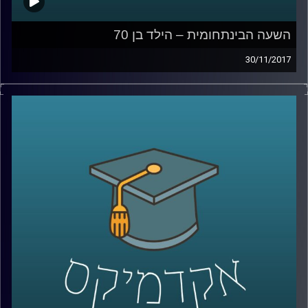
השעה הבינתחומית – הילד בן 70
30/11/2017
בין המהפכות שמטלטלות את העולם בעשורים
האחרונים יש אחת שקטה וכמעט לא מדוברת
שנוגעת בחיים של כל אחד ואחת מאתנו –
המהפכה הדמוגרפית. ד"ר הדס אראל מתארת
את האתגרים האדירים שמציבה בפנינו העלייה
המסחררת בתוחלת החיים, מסבירה כיצד רובוט
שחותך סלט יכול להביע אמפטיה והאם כבר
נולד הילד שיגיע לגיל 150
?
קרדיט תמונות:
AudioVersity