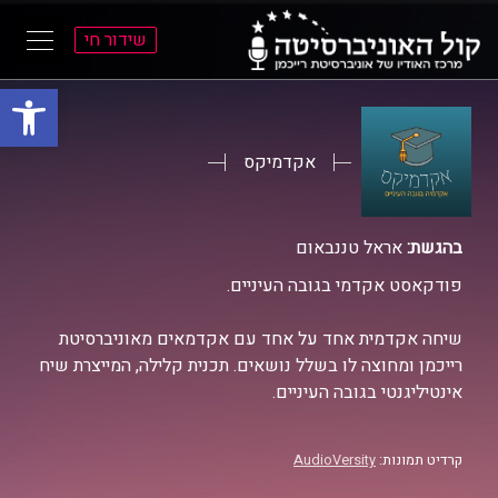
שידור חי
פתח סרגל
ל
ל
תוכן
תפריט
ראשי
ראשי
אקדמיקס
בהגשת:
אראל טננבאום
פודקאסט אקדמי בגובה העיניים.
שיחה אקדמית אחד על אחד עם אקדמאים מאוניברסיטת
רייכמן ומחוצה לו בשלל נושאים. תכנית קלילה, המייצרת שיח
אינטיליגנטי בגובה העיניים.
קרדיט תמונות:
AudioVersity