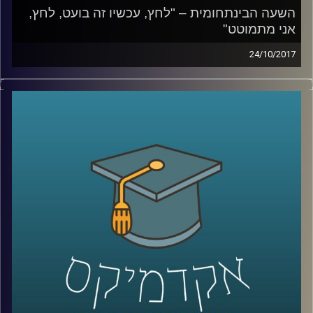
השעה הבינתחומית – "לחץ, עכשיו זה בועט, לחץ,
אני מתמוטט"
24/10/2017
כיצד מנגנון הסטרס שומר עלינו ומתי הוא
מתחיל לסכן אותנו? ד"ר נועה אלבלדה עומדת
על המרכיבים שבגינם הסטרס הפך לכל כך
דומיננטי באורח החיים המערבי ומסבירה למה
לזברות אין אולקוס
קרדיט תמונות:
AudioVersity