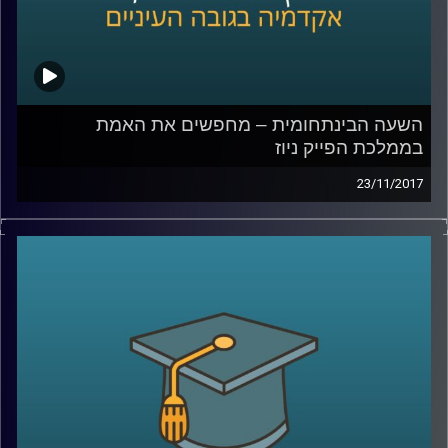
השעה הבינתחומית – מחפשים את האמת
בממלכת הפייק ניוז
23/11/2017
בחודש דצמבר 2016 יצא מביתו צעיר אמריקני
חמוש לכיוון פיצרייה בוושינגטון, במטרה לשחרר
את הילדים שנכלאו שם על ידי רשת ההברחות
של הילרי קלינטון. נשמע מופרך? זו אחת
התוצאות של כמויות הפייק ניוז שמציפות את
הרשת בשנים האחרונות. ד"ר צחי חייט עומד על
היקף התופעה, על האתגרים שהיא מציבה ועל
הרצון האנושי, שעדיין קיים, לתוכן אותנטי