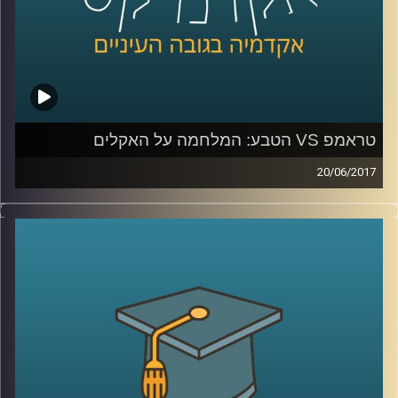
טראמפ VS הטבע: המלחמה על האקלים
20/06/2017
לאחרונה הודיע נשיא ארה"ב דונלד טראמפ, כי
הוא מתכוון לפרוש מהסכם האקלים שנחתם
בפריז. מה בדיוק החליטו שם ומה המשמעויות
של כל זה לגבינו? פרופסור יואב יאיר, דיקן בית
הספר לקיימות, מפרט על ההסכם ההיסטורי
ועומד על הסיבות האפשריות שבגינן נשיא
המעצמה החזקה בעולם קורא תיגר על הבנות
שהוסכמו על ידי כמעט 200 מדינות
.