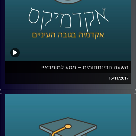
קרדיט תמונות:
AudioVersity
השעה הבינתחומית – מסע למומבאיי
16/11/2017
היא אחת מהערים הגדולות ביותר בעולם
ושוכנים בה בערבוביה עוני מחפיר ועושר קיצוני,
יופי וכיעור. ד"ר נתי מרום, תמר עקוב ואמה
פסוואני שבו מסיור במומבאיי ונותנים הצצה
לאתגרים האדירים בפניהם ניצבת העיר, לקשיי
התחבורה והדיור ולסיפורים האנושיים המרגשים