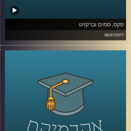
סקס, סמים וברקזיט
06/07/2017
מדוע צעירי שנות השישים כל כך זעמו על דור
ההורים ולאן הם ניתבו את הזעם הזה? פרופסור
עודד היילברונר מסביר מה עמד ברקע הרוח
הצעירה שנשבה באותם שנים, משווה בין
הפופולריות של פינק פלויד לעומת מרי פופינס
וגם עומד על הקשר של כל זה לברקזיט
.
קרדיט תמונות:
AudioVersity