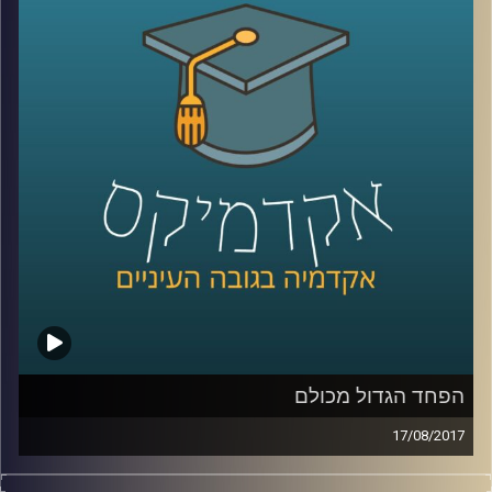
עירן הלפרין בוחן את המציאות הכואבת של
חיינו דרך עולם הרגשות. מהם הרגשות
הדומיננטיים בסכסוך ומהם המשפיעים ביותר?
כיצד חברה מצליחה בכל זאת לשמור על שפיות
קולקטיבית בסכסוך ארוך טווח וכיצד ניתן לחולל
שינוי חברתי ופוליטי באמצעות שיח רגשי
?
קרדיט תמונות:
AudioVersity
הפחד הגדול מכולם
17/08/2017
מדוע יש קבוצות באוכלוסיה שידגישו את איום