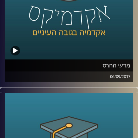
מדעי ההרס
06/09/2017
כשרוחות מלחמה מנשבות מכיוון צפון קוריאה
ומנהיגי העולם מתקוטטים ביניהם על עוצמה,
שליטה וכוח, ד"ר עופר ישראלי מתאר את
המציאות דרך תאוריה מסודרת ומסביר למה
אילוצי ההיסטוריה חזקים אפילו יותר מטראמפ,
פוטין וקים ג'ונג און