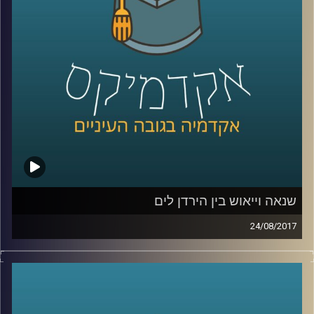
קרדיט תמונות:
AudioVersity
שנאה וייאוש בין הירדן לים
24/08/2017
מעבר להבטחות היסטוריות, לאמונה בצדקת
הדרך ולהתחמשות מתמדת, בסכסוך
הישראלי-פלסטיני המתמשך והעקוב מדם
מעורב בעיקר רגש והרבה מאוד רגש. פרופסור