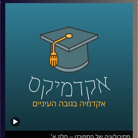
בפרק הקודם דיברנו על מה היא פסיכולוגיה של הספורט, אילו
אתגרים הספורטאים מתמודדים איתם, ניצחון, איך מנתחים
קשיים מנטלים של ספורטאים, שופטים ורפורמות בתחום
השיפוט
ובפרק הזה נמשיך ונדבר עם ד״ר רועי סמואל, חוקר ומרצה
בפסיכולוגיה של הספורט והפעילות הגופנית בחטיבת
הפסיכולוגיה של הספורט, המאמץ, והביצוע באוניברסיטת
רייכמן.
נעמיק בתחום המשברים נפשיים, פציעות, אולימפיאדה,
התמודדויות וטעויות של ספורטאים, מעורבות הורית ותיאוריות
משמעותיות בתחום שמקבלות תוקף ממש בימים אלו.
קרדיט תמונות:
AudioVersity
פסיכולוגיה של הספורט – חלק א׳