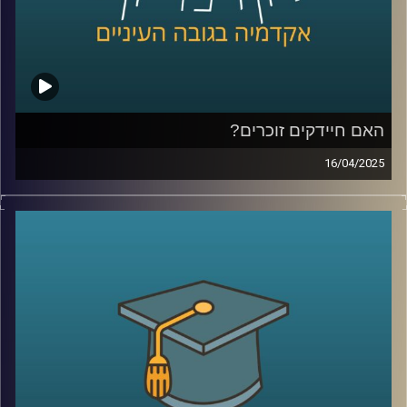
פרטיות וסייבר.
קרדיט תמונות:
AudioVersity
האם חיידקים זוכרים?
16/04/2025
בגופנו חיים כ-40 טריליון חיידקים, אבל רק בשנים האחרונות
אנחנו מתחילים להבין עד כמה הם חכמים. מחקרים מגלים
שלחיידקים מסוימים יש יכולת לזכור חוויות, מה שעשוי לשנות
לחלוטין תחומים כמו רפואה, פרוביוטיקה, חקלאות ותעשייה.
בפרק הזה נגלה איך היצורים הזעירים הללו, שנחשבו בעבר
לפשוטים, בעצם חיים כחברה מתוחכמת, משתפים פעולה
ואפילו מקריבים את עצמם – וכל זה עשוי להוביל למהפכה
ביולוגית של ממש.
בפרק זה זכיתי לארח את ד"ר אילנה קולודקין-גל, מרצה בכירה