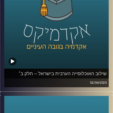
תופעת הצעירים חסרי המעש , מה צריך לקרות כדי להתחיל שיח
בין האוכלוסיות השונות והאם יש מקום לאופטימיות בעתיד?
שוב איתנו לפרק האחרון בסדרה ד״ר מריאן תחאוכו, חוקרת
בכירה במכון אהרן למדיניות כלכלית בבית ספר טיומקין
לכלכלה – אוניברסיטת רייכמן, ועומדת בראש המרכז לחברה
הערבית.
קרדיט תמונות:
AudioVersity
שילוב האוכלוסייה הערבית בישראל – חלק ב׳
02/04/2025
בפרק הקודם דיברנו קצת על אוכלוסיות בישראל, איך מחלקים
לאוכלוסיות, למה בכלל שווה להשקיע באוכלוסייה הערבית
מנקודת מבט כלכלית אבל גם אישית, מה זה מוביליות חברתית
ומה המצב אצלנו במדינה? ועד כמה הפערים של החברה