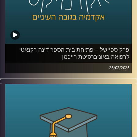
קרדיט תמונות:
AudioVersity
פרק ספיישל – פתיחת בית הספר דינה רקנאטי
לרפואה באוניברסיטת רייכמן
26/02/2025
אוניברסיטת רייכמן ממשיכה להתרחב ולהתבסס, והפעם עם
הקמת בית הספר לרפואה על שם דינה רקנאטי. כיום, רק 30%
מהרופאים בישראל למדו בארץ, ובית הספר החדש שואף לתת
מענה לצורך בהכשרת רופאים מקומיים.
באירוע הפתיחה התקיים טקס ה”חלוק הלבן”, המסמן את
תחילת הלימודים הקליניים של הסטודנטים ואת מחויבותם
לערכי הרפואה. במסגרת הטקס קיבלו הסטודנטים את חלוקי
הרופאים הלבנים ונשבעו לפעול על פי אתיקה מקצועית