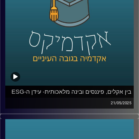
חוקר מוביל בתחום האסטרטגיה, חדשנות ויזמות.
נשוחח על מצבה של ישראל כ”אומת הסטארטאפ”, על
האתגרים של יזמים ומנהלים בעידן כאוטי, AI , ועל שלושה
מהמחקרים שלו – שמלמדים אותנו איך תחרות, חדשנות וניסיון
מעצבים את ההצלחה של חברות.
קרדיט תמונות:
AudioVersity
בין אקלים, פיננסים ובינה מלאכותית- עידן ה-ESG
21/05/2025
עולם הפיננסים, שהיה מזוהה במשך עשורים עם מספרים,
רווחים וצמיחה, מתמודד היום עם שאלות נוספות: איך
ממשיכים להרוויח מבלי להרוס? איך שומרים על שוק תחרותי
מבלי לפגוע בשוויון?