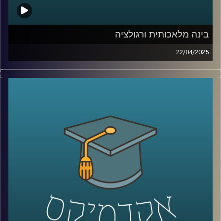
אז כדי לדבר על כל אלו הצטרף אלינו היום ד״ר רועי סמואל
יועץ, חוקר ומרצה בפסיכולוגיה של הספורט והפעילות הגופנית
בחטיבת הפסיכולוגיה של הספורט, המאמץ, והביצוע
בינה מלאכותית ורגולציה
באוניברסיטת רייכמן.
22/04/2025
הבינה המלאכותית רצה קדימה, אבל הרגולציה רק מתחילה
להבין את הכללים. בזמן שכלים כמו ChatGPT מנסחים,
מנתחים ויוצרים תמונה של סטודיו ג׳יבלי בלחיצת כפתור,
קרדיט תמונות:
AudioVersity
שאלות של אתיקה, פרטיות, וקניין רוחני צפות בכל תחום.
אז איך מתמודדים האיחוד האירופי והשוק האמריקאי?
מי שומר על הזכויות שלנו כשהאלגוריתם יוצר תוכן? איך
מאזנים בין חופש פיתוח לאחריות חברתית?
והאם ישראל צריכה לבחור צד או לסלול דרך משלה?
בדיוק על זה ועוד נדבר היום עם שני מומחים כאן
מהאוניברסיטה:
ד״ר אביב גאון, חבר סגל בבית ספר הארי רדזינר למשפטים וד״ר
יובל ריינפלד, בית ספר הארי רדזינר למשפטים, בינה מלאכותית,