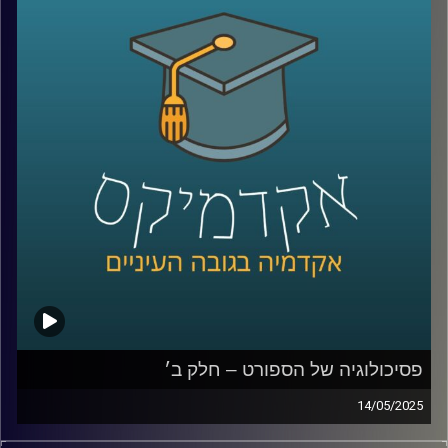
והאם ייתכן שכלכלה, חברה וסביבה לא עומדות בסתירה אלא
דווקא תלויות זו בזו?
במקביל, הבינה המלאכותית היוצרת נכנסת לעולמנו בקצב
מסחרר, ומציעה פתרונות טכנולוגיים פורצי דרך לאתגרים
סביבתיים וחברתיים.
אבל גם כאן ההתלהבות מלווה בחשש: מה ההשפעה של
האלגוריתמים על פרטיות, תעסוקה וצריכת אנרגיה?
האם מדובר במהפכה ירוקה או באשליה מסוכנת?
כדי לדבר על כל השאלות האלו, נמצא איתנו היום אחד הקולות
המובילים בישראל בכל מה שקשור ל-ESG, פיננסים ומנהיגות
ערכית:
יאיר אבידן, יו״ר הועדה המייעצת וראש פורום עמיתים במרכז
אריסון ל-ESG באוניברסיטת רייכמן, ולשעבר המפקח על
הבנקים שמאחוריו תפקידים מרכזיים בכלכלה הישראלית.
פסיכולוגיה של הספורט – חלק ב׳
14/05/2025
קרדיט תמונות:
AudioVersity