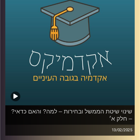
החדשה, אילו שינויים צריכים להיעשות ואפילו קצת על הרכבת
הקלה.
פרק נוסף עם ליאור אקרמן, ראש תחום החוסן הלאומי במכון
למדיניות ואסטרטגיה באוניברסיטת רייכמן, בכיר שב״כ לשעבר
ויו״ר מועצת העם החדשה.
קרדיט תמונות:
AudioVersity
שינוי שיטת הממשל ובחירות – למה? והאם כדאי?
– חלק א׳
13/02/2025
השנה וחצי האחרונות הציפו המון בעיות במערכת השלטונית