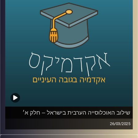
הערבית אל מול החברה הכללית גדולים?
בפרק הזה נדבר יותר על מוביליות חברתית, השכלה, מי הולך
ללמוד יותר גברים ערביים או נשים ערביות, למה פעם גבריים
ערביים למדו יותר והיום פחות, מהי החלטת החומש לחברה
הערבית
ולמה האוכלוסייה הערבית לא יודעת עברית?
שוב איתנו ד״ר מריאן תחאוכו, חוקרת בכירה במכון אהרן
למדיניות כלכלית בבית ספר טיומקין לכלכלה – אוניברסיטת
רייכמן, ועומדת בראש המרכז לחברה הערבית.
קרדיט תמונות:
AudioVersity
שילוב האוכלוסייה הערבית בישראל – חלק א׳
26/03/2025
סוגיית התעסוקה של הציבור הערבי בישראל והפערים