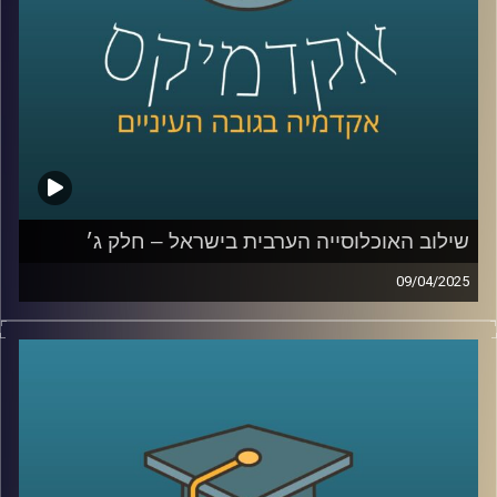
וחברת פקולטה בתחום המיקרוביולוגיה, ביולוגיה סינטטית
וביוטכנולוגיה. אילנה שואפת להבין את התנהגות התאים
הבודדים והקהילה הנוצרת בידי מיקרואורגניזמים. קבוצתה
מתאפיינת בגישה משלבת הכוללת אנליזות מתחומי הכימיה,
ביולוגיה של התא, גנטיקה וביולוגיה סינטטית.
המכון Scojen לביולוגיה סינתטית
קרדיט תמונות:
AudioVersity
שילוב האוכלוסייה הערבית בישראל – חלק ג׳
09/04/2025
בפרק הקודם דיברנו על מוביליות חברתית, השכלה, מי הולך
ללמוד יותר גברים ערביים או נשים ערביות, למה פעם גבריים
ערביים למדו יותר והיום פחות, מהי החלטת החומש לחברה
הערבית
ולמה האוכלוסייה הערבית לא יודעת עברית?
בפרק הזה נדבר יותר על אלימות ופשיעה בחברה הערבית, מה
קרה בקורונה, למה אין מהומות כמו שהיו בשומר החומות,