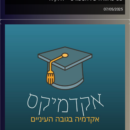
07/05/2025
גם באולימפיאדה שהתרחשה השנה בפריז והייתה מלאה בענפי
ספורט וספורטאים מהשורה הראשונה, היו ספורטאים
שהתמודדו עם אתגרים בבריאות הנפש. אולם כבר
האולימפיאדה הקודמת בטוקיו 2020 התמודדה עם אתגרים
נפשיים משמעותיים, כאשר ספורטאים רבים חוו משברים
אישיים ונפשיים. בזכות ספורטאיות כמו סימון ביילס ונעמי
אוסקה, שדיברו בפתיחות על בריאות הנפש, המשחקים
האולימפיים והפאראלימפיים הפכו לנקודת ציון חשובה בהכרה
ובתמיכה בשיח על בעיות נפשיות וסיוע פסיכולוגי לספורטאים.
כיום, המודעות לקשיים נפשיים וללחצים הנלווים לעשייה
ספורטיבית תחרותית גבוהה יותר מאי פעם. חשוב לזכור
שספורטאים הם בני אדם עם תחושות כמו מתח, כאב, לחץ,
ציפיות, אכזבות וכישלונות, והתחום הספורטיבי מגדיל את כל
אלו. הצורך להשיג הישגים גבוהים ולהישאר ב-Top, במיוחד
מגיל צעיר, יחד עם שעות רבות של אימונים, מוסיף למתח
הנפשי. כאן נכנסים לתמונה פסיכולוגים של הספורט.