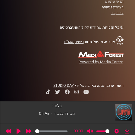
תנאי שימוש
בכיר ומוביל את מעבדת Neuroscience of Psychopathology
הצהרת נגישות
בביה"ס לפסיכולוגיה באוניברסיטת רייכמן.
צרו קשר
קרדיט תמונות:
AudioVersity
© כל הזכויות שמורות לקול האוניברסיטה
אתר זה מופעל תחת
רישיון אקו"ם
Powered by Media Forest
האתר עוצב ונבנה באהבה על ידי
STUDIO DAY
בלנדר
משודר עכשיו
-
On Air
00:00