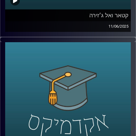
קטאר ואל ג׳זירה
11/06/2025
מי מאיתנו לא שמע על קטאר? מדינה קטנה, פחות מחצי
מגודלה של ישראל אבל עם נוכחות גלובלית שאי אפשר
להתעלם ממנה.
בין השנים 2014 ל־2019, קטאר תרמה למעלה מ־1.4 מיליארד
דולר לאוניברסיטאות אמריקאיות. היא השקיעה 220 מיליארד
דולר במונדיאל שנערך על אדמתה, רכשה קבוצות כדורגל כמו
פריז סן ז’רמן, חתמה על חוזי נשק בעשרות מיליארדים ולפי
פרסומים, גם טיפחה קשרים אסטרטגיים עם מנהיגים
באפריקה, באירופה ובמזרח התיכון.
אבל הכסף הוא לא המטרה. הוא הכלי. המטרה האמיתית היא
עוצמה: תדמית, גישה והשפעה על דעת קהל עולמית.
ובמרכז האסטרטגיה הזו עומד גוף תקשורת אחד אל-ג'זירה.
ערוץ חדשות שצמח מקטאר, הפך לאחד המשפיעים בעולם,