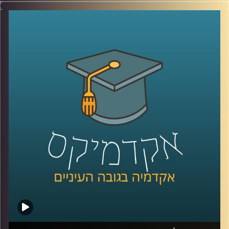
שלנו, בין אם בתשתיות,בריאות, רווחה ביטחון ובעצם בכלל
הסקטורים.
כך למשל בתחום החינוך, דוחות שונים של ה־OECD מצביעים
על כך שעל אף שתקציב החינוך הישראלי ואחוז בעלי ההשכלה
הגבוהה הוא מהגבוהים באירופה.
הצפיפות בכיתות היא מהגבוהות בעולם, הישגי התלמידים ושכר
המורים הם מהנמוכים בעולם המערבי.
בנוסף, מדינת ישראל בת ה-76 סובלת מחוסר יציבות שלטונית,
זוהי ממשלתינו ה-37, כלומר תחלופה של בערך כל שנתיים.
אז מה עושים? יש כאלו שסוברים שחייבים לשנות את השיטה,
שיטת הבחירות והשלטון.