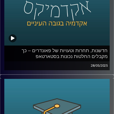
האם רובוט יכול לגרום לי לקנות משהו, או דווקא לגרום לי
להרגיש שייך? ואיפה עובר הקו בין טכנולוגיה שמשפרת את
חיינו לכזו שמעצבת אותנו מבלי שנרגיש
קרדיט תמונות:
AudioVersity
חדשנות, תחרות וטעויות של פאונדרים – כך
מקבלים החלטות נכונות בסטארטאפ
28/05/2025
מה קורה כשסטארטאפ נכנס לשוק תחרותי?
האם ניסיון קודם ומעורבות הפאונדרים תמיד עוזרים או
שלפעמים דווקא מגבילים?
ומה אפשר ללמוד מהחברות שלא “בזבזו משבר טוב”?
בפרק הזה של אקדמיקס אני מארחת את פרופ’ ניראון חשאי,
דיקן בית הספר אריסון למנהל עסקים באוניברסיטת רייכמן,