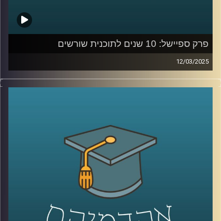
פרק ספיישל: 10 שנים לתוכנית שורשים
12/03/2025
תוכנית שורשים
באוניברסיטת רייכמן פועלת מאז 2016 במטרה
לשלב פצועי ופצועות צה”ל בעולם האקדמיה כחלק מתהליך
השיקום שלהם. עם תמיכה אישית, ליווי חונכים וקורסים
אקדמאים, התוכנית מעניקה הזדמנות לרכוש מיומנויות חדשות
ולבנות עתיד אקדמי ומקצועי. לכבוד 10 שנים לשורשים,
אירחתי את רייצ’ל טומס רזניק – מנהלת מרכז הנגישות וכישורי
הלמידה והתוכנית, נעם שייר ויובל תמיר – חונכים בתוכנית,
ורועי משה – משתתף במסלול.
בואו לשמוע על הדרך, האתגרים וההשפעה האדירה של
שורשים על חייהם של רבים!