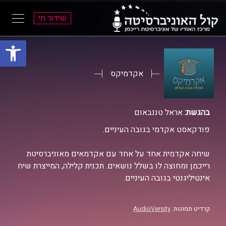
שידור חי
פתח סרגל
ל
ל
תוכן
תפריט
ראשי
ראשי
אקדמיקס
בהגשת:
אראל טננבאום
פודקאסט אקדמי בגובה העיניים.
שיחה אקדמית אחד על אחד עם אקדמאים מאוניברסיטת
רייכמן ומחוצה לו בשלל נושאים. תכנית קלילה, המייצרת שיח
אינטיליגנטי בגובה העיניים.
קרדיט תמונות:
AudioVersity