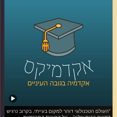
כשאנחנו יוצאים אליו, או יעזור לאנשים מבוגרים להרגיש שהם
לא לבד גם כאשר אין בני אנוש נוספים בביתם. ד"ר הדס אראל,
ראש תחום רובוטים חברתיים במעבדה לחדשנות במדיה כאן
באוניברסיטת רייכמן, מסבירה שמחוות כאלו של מכשירים
אלקטרוניים יוכלו לעזור לנו ליצור קשרים בינאישיים לאחריהם
עם אנשים אחרים.
האזינו לחלק השלישי והאחרון של השיחה.
לשיחה עם ד"ר הדס אראל על רובוטים חברתיים –
לחצו כאן
לשיחה עם ד"ר הדס אראל על הבעיות החברתיות בשימוש
ברובוטים –
לחצו כאן
קרדיט תמונות:
AudioVersity
"העולם הטכנולוגי דוהר למקום בעייתי, בקרוב נרגיש