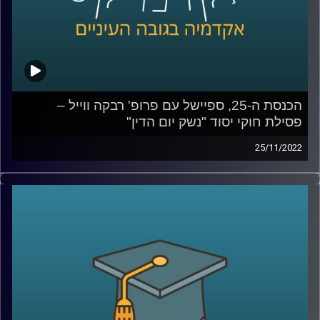
בשנים האחרונות (ומאז 2004, אז הונח לראשונה על שולחן
הכנסת) מנסים לקדם אך טרם חוקק. מה חוק היסוד אומר, למה
הוא נחוץ, על מה המחלוקת, ומה הבעיות בו? האזינו.
קרדיט תמונות:
AudioVersity
הכנסת ה-25, ספיישל עם פרופ' רבקה ווייל –
פסילת חוקי יסוד "נשק יום הדין"
25/11/2022
בתקופה האחרונה סוגיות חוקתיות רבות עלו לראש סדר היום
הציבורי: פסקת ההתגברות, סמכויות בית המשפט העליון, ראש
ממשלה שנאשם בפלילים, ובכלל, עצם התפזרותה של הכנסת
הקודמת היה כדי למנוע "כאוס חוקתי" כדברי ראש הממשלה
דאז, בנט.
בפרקים הקרובים של אקדמיקס אצלול לכמה מסוגיות
חוקתיות אלו ויחד עם פרופ' רבקה ווייל, מרצה וחוקרת של
משפט חוקתי, ציבורי והשוואתי, אקיים שיחה אקדמית בגובה