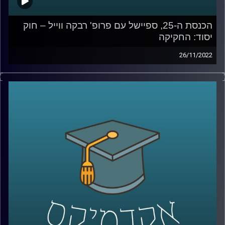
הכנסת ה-25, ספיישל עם פרופ' רבקה ווייל – חוק
יסוד: החקיקה
26/11/2022
בתקופה האחרונה סוגיות חוקתיות רבות עלו לראש סדר היום
הציבורי: פסקת ההתגברות, סמכויות בית המשפט העליון, ראש
ממשלה שנאשם בפלילים, ובכלל, עצם התפזרותה של הכנסת
הקודמת היה כדי למנוע "כאוס חוקתי" כדברי ראש הממשלה
דאז, בנט.
בפרקים הקרובים של אקדמיקס אצלול לכמה מסוגיות
חוקתיות אלו ויחד עם פרופ' רבקה ווייל, מרצה וחוקרת של
משפט חוקתי, ציבורי והשוואתי, אקיים שיחה אקדמית בגובה
העיניים על הנושאים שבערו בבחירות האחרונות ומשפיעים על
הרכבת הממשלה.
ובפרק הזה –
חוק יסוד: החקיקה
, חוק יסוד ששרי המשפטים