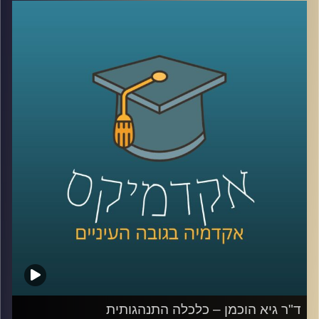
לשוק העבודה המודרני אך ד"ר דנה טבת מסבירה שיש יכולות
שמקבלים באקדמיה ושום קורס של מספר חודשים לא יוכל
להחליף.
ד"ר דנה טבת היא מרצה בתוכנית ההתמחות בשיווק ומנהלת
הוראה היברידית בבי"ס אריסון למנהל עסקים. טרם הצטרפותה
לאוניברסיטת רייכמן היתה סמנכ"ל בחברת מחקר בינלאומית
ומנהלת המחקר בשטראוס-עלית, ובמגה – הריבוע הכחול שם
התמחתה במחקרי קונים. יחד דיברנו על המקום של האקדמיה
בעולם העסקי, החשיבות שלה ולאן פנינו מועדות.
קרדיט תמונות:
AudioVersity
ד"ר גיא הוכמן – כלכלה התנהגותית