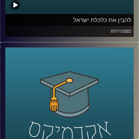
להבין את כלכלת ישראל
07/11/2022
כלכלת ישראל היא מנוע הצמיחה של מדינת ישראל. על מנת
להבין את מרכיביה השונים נשיא האוניברסיטה הפרופסור רפי
מלניק יסקור את חוזקותיה וחולשותיה של הכלכלה הישראלית.
קרדיט תמונות:
AudioVersity