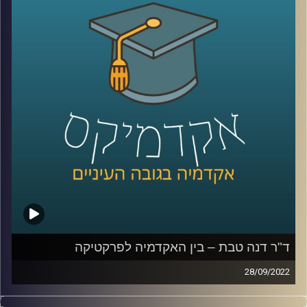
בחלק השני של השיחה עם ד"ר דנה טבת, מרצה וחוקרת
בתחום השיווק בבית הספר למנהל עסקים של אוניברסיטת
רייכמן, דיברנו על חווית הלקוח, למה אנחנו לא קונים רק באופן
רציונלי ומה עושים כדי לגרום לנו לקנות יותר.
קרדיט תמונות:
AudioVersity
ד"ר דנה טבת – בין האקדמיה לפרקטיקה
28/09/2022
הרבה פעמים ישנה ביקורת על חוסר ההתאמה של האקדמיה