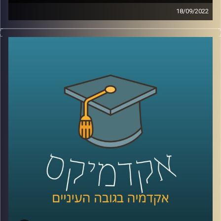
18/09/2022
כחלק ממגמה תודעתית הולכת וגוברת בשנים האחרונות
שהכלכלה ההתנהגותית צריכה לקחת חלק חשוב יותר בחברה
שלנו, לפני כשלוש שנים נפתחה באוניברסיטת רייכמן תוכנית
תואר שני המתמקדת בתחום הכלכלה ההתנהגותית. בתכנית
הזאת לומדים הסטודנטים על כוחות המניעים את הכלכלה או
השפעות על השוק, שהרבה פעמים יכולים להישמע כאילו הם
נוגדים את האינטואיציה האנושית.
בפרק הזה של אקדמיקס ראיינתי את ד"ר גיא הוכמן, ראש
התכנית לתואר שני בכלכלה התנהגותית כאן באוניברסיטת
רייכמן. ד"ר הוכמן עשה דוקטורט בפסיכולוגיה בטכניון
והשתלם בלימודי פוסט דוקטורט במעבדתו של פרופסור דן
אריאלי בבית הספר למנהל עסקים באוניברסיטת דיוק. ד"ר
הוכמן יסביר בתכנית למה במיוחד בימינו, כשעתיד שוק
העבודה לא ברור צריך להשקיע בכלכלה התנהגותית, איך