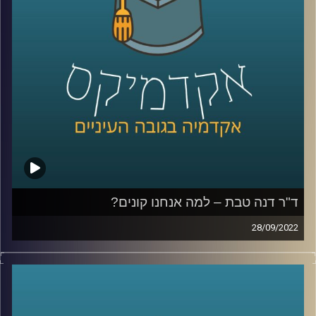
קרדיט תמונות:
AudioVersity
ד"ר דנה טבת – למה אנחנו קונים?
28/09/2022
למה אנחנו קונים דברים שאנחנו לא צריכים? כיצד נשים קונות
אחרת מגברים? למה ההבדלים האלו קיימים? איזו מוזיקה
תגרום לנו לרכוש יותר?