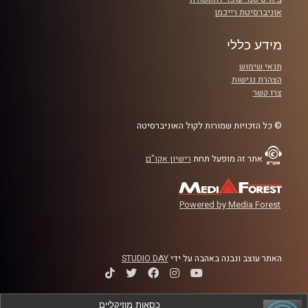
באוניברסיטת רייכמן, ד"ר גלית דשא.
אוניברסיטת רייכמן
מידע כללי
תנאי שימוש
לשיחה עם ד"ר גלית דשא על מגדר בעידן ה-me too-
לחצו
הצהרת נגישות
כאן
צרו קשר
קרדיט תמונות:
AudioVersity
© כל הזכויות שמורות לקול האוניברסיטה
אתר זה מופעל תחת
רישיון אקו"ם
Powered by Media Forest
האתר עוצב ונבנה באהבה על ידי
STUDIO DAY
כסאות מוזיקליים