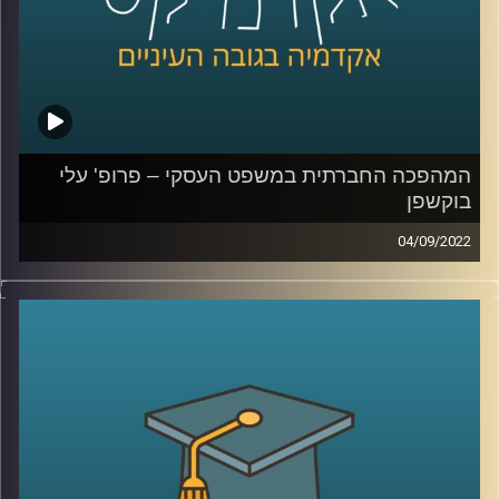
קרדיט תמונות:
AudioVersity
המהפכה החברתית במשפט העסקי – פרופ' עלי
בוקשפן
04/09/2022
תוכן:
באוגוסט של שנת 2019 , ארגון ה-Roundtable . בו
חברים כמאתיים ממנכ"לי החברות הגדולות והמשפיעות ביותר
בארצות הברית ניסח מחדש את עמדתו ביחס למטרת החברה
העסקית. על פי ההצהרה, מטרת החברה העסקית אשר אינה
מתמקדת יותר אך ורק בבעלי המניות, אלא ביצירת ערך לכלל
בעלי העניין הקשורים בפעולותיה בהם לקוחות, עובדים
וספקים.
איך המשפט הישראלי רואה את מטרת התאגידים ומה יש