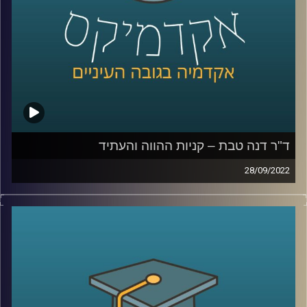
המונים, איך מפרידים בין פרסומת וחדשות, מהו מידע חיוני
ואיך המשפט נכנס לעולם הזה. בנוסף, דיברנו על איך מוכרים
לנו פנטזיות או חלומות (ואיך מפעילים רגולציה על זה), ובכלל,
מה זה משפט ותרבות, מה הקשר ביניהם ואיך חוקרים את
התחום הזה.
ד"ר דנה טבת – קניות ההווה והעתיד
28/09/2022
קרדיט תמונות:
AudioVersity
בשנים האחרונות האופן בו אנחנו קונות וקונים עבר טלטלות
רבות – קניות בתקופת סגרים, משברים כלכליים ובכלל שינוי
באורח החיים שמשפיע גם על הרגלי הצריכה שלנו. אז מה
המצב היום ולאן פנינו מועדות?
האזינו לחלק השלישי והאחרון בשיחה עם ד"ר דנה טבת, מרצה
וחוקרת של תחום השיווק בבית הספר למנהל עסקים
באוניברסיטת רייכמן.