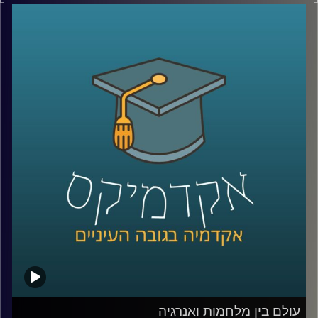
הציבורי: פסקת ההתגברות, סמכויות בית המשפט העליון, ראש
ממשלה שנאשם בפלילים, ובכלל, עצם התפזרותה של הכנסת
הקודמת היה כדי למנוע "כאוס חוקתי" כדברי ראש הממשלה
דאז, בנט.
בפרקים הקרובים של אקדמיקס אצלול לכמה מסוגיות
חוקתיות אלו ויחד עם פרופ' רבקה ווייל, מרצה וחוקרת של
משפט חוקתי, ציבורי והשוואתי, אקיים שיחה אקדמית בגובה
העיניים על הנושאים שבערו בבחירות האחרונות ומשפיעים על
הרכבת הממשלה.
ובפרק הזה –
פסקת ההתגברות
: מה המשמעות שלה, כיצד
מיושמת בעולם ומדוע הפכה לדרישה במשא ומתן המתקיים
של מספר מפלגות.
קרדיט תמונות:
AudioVersity
עולם בין מלחמות ואנרגיה