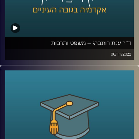
ד"ר ענת רוזנברג – משפט ותרבות
06/11/2022
בעשורים האחרונים מתפתח הזרם המחקרי של "משפט
ותרבות". זרם זה בוחן שאלות חברתיות- משפטיות כמו איך
קשורה תרבות לרגולציה של שוק ההון, חדשות או זנות או כיצד
קשורים הסדרים משפטיים משפיעים על ההבנה שלנו ביחס
למגדר.
בפרק הזה של אקדמיקס אירחתי את ד"ר ענת רוזנברג חוקרת
משפט ותרבות לדבר על הקורס שהיא מלמד בנושא ועל הספר
שהיא כתבה ויצא לאור לאחרונה על ההיסטוריה של הפרסום
בעידן צריכת ההמונים בבריטניה.
יחד קיימנו שיחה אקדמית בגובה העיינים על מה זה פרסום