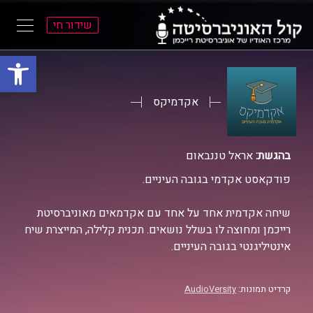
שידור חי
פתח סרגל
ל
ל
תוכן
תפריט
ראשי
ראשי
אקדמיקס
בהגשת:
אראל טננבאום
פודקאסט אקדמי בגובה העיניים.
שיחה אקדמית אחד על אחד עם אקדמאים מאוניברסיטת
רייכמן ומחוצה לו בשלל נושאים. תכנית קלילה, המייצרת שיח
אינטיליגנטי בגובה העיניים.
קרדיט תמונות:
AudioVersity