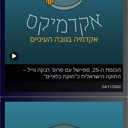
העיניים על הנושאים שבערו בבחירות האחרונות ומשפיעים על
הרכבת הממשלה.
ובפרק הזה –
פסילת חוקי יסוד,
נושא אותו מכנה פרופ' ווייל
"נשק יום הדין"
–
האפשרות לפסול חוק יסוד נדונה בשנה
שעברה (2021) בשלושה הקשרים שונים : ממשלת החליפין,
התקציב הדו שנתי והנושא הבוער של התקופה – חוק
הלאום. האם ואיך ניתן לפסול חוק יסוד במדינת ישראל ומה
קורה בעולם? האזינו
קרדיט תמונות:
AudioVersity
הכנסת ה-25, ספיישל עם פרופ' רבקה ווייל –
החוקה הישראלית כ"חוקת כלאיים"
24/11/2022
בתקופה האחרונה סוגיות חוקתיות רבות עלו לראש סדר היום
הציבורי: פסקת ההתגברות, סמכויות בית המשפט העליון, ראש
ממשלה שנאשם בפלילים, ובכלל, עצם התפזרותה של הכנסת
הקודמת היה כדי למנוע "כאוס חוקתי" כדברי ראש הממשלה
דאז, בנט.