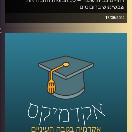
דחויים בבית שלנו" – על הבעיות החברתיות
שבשימוש ברובוטים
17/08/2022
יש לא מעט סרטי פנטזיה או מדע בדיוני שכוללים רובוטים
שמשתלטים על העולם.
ד"ר הדס אראל, ראש תחום רובוטים חברתיים במעבדה
לחדשנות של אוניברסיטת רייכמן, מרגיעה שהיום הזה לא כל כך
קרוב אך מזהירה מבעיות חברתיות לא קטנות ששימוש
ברובוטים מעוררות. האזינו לחלק השני של השיחה.
לשיחה עם ד"ר הדס אראל על רובוטים חברתיים –
לחצו כאן
לשיחה עם ד"ר הדס אראל על היתרונות החברתיים בשימוש
ברובוטיים –
לחצו כאן