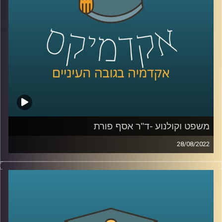
לעשות, האזינו להמשך השיחה שקיימתי עם פרופ' עלי
בוקשפן, מרצה וחוקר של דיני חוזים ודיני חברות, חוקר של
תופעת האחריות החברתית בעולם העסקי.
קרדיט תמונות:
AudioVersity
משפט וקולנוע -ד"ר אסף פורת
28/08/2022
כשעומרי אסנהיים, כתב מערכת התוכנית עובדה, שמע בעת
איסוף ילדיו מהגן על התיק של שמעון קופר "האלמן הכפול"
הוא התעניין אך מכיוון שהתיק בעניינו נסגר מחוסר אשמה הוא
שם את הסיפור על המדף. בסופו של דבר לאחר שידור
התחקיר שמעון קופר הורשע ברצח נשותיו. ומה לדעתכם יקרה
בעניין זדורוב?