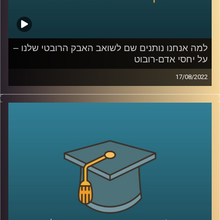
קרדיט תמונות:
AudioVersity
למה אנחנו נותנים שם לשואב האבק הרובטי שלנו –
על יחסי אדם-רובוט
17/08/2022
זה כנראה לא יפתיע אף אחד ואחת אם אגיד לכם שעם הזמן
רובוטים יקחו חלק יותר משמעותי בחיינו אבל אולי כן יפתיע
אתכם להבין עד כמה רובוטים לוקחים חלק בחיים שלנו כבר
היום.
כדי לדבר על הנושא הזה, בפרק הזה של אקדמיקס התארחה
ד"ר הדס אראל ראש תחום רובוטים חברתיים במעבדה
לחדשנות במדיה, כאן באוניברסיטת רייכמן. יחד שוחחנו על מה
זה בכלל רובוט, שאלה שלא כל כך קל לענות עליה, על
המעורבות של רובוטים בחיינו ועל הרגשות שהם מעוררים בנו.