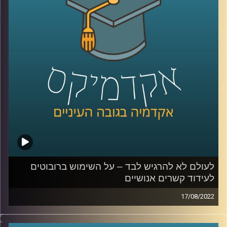
בתכנית הזאת התארח ד"ר אסף פורת מבית הספר הארי רדזינר
למשפטים מרצה הקורס משפט וקולנוע לדבר על היחסים בין
המשפט לקולנוע (ובכלל לבין המשפט והתרבות), הפער בין
האמת המשפטית לאמת הקולנועית, איך ההליך המשפטי נראה
על המסך הגדול והקטן, וכיצד יצירות טלוויזיוניות וקולנועיות
יכולות להשפיע על מערכת הצדק.
קרדיט תמונות:
AudioVersity
לעולם לא להרגיש לבד – על השימוש ברובוטים
לעידוד קשרים אנושיים
17/08/2022
יש שצופים שעוד כמה שנים הבית (החכם) שלנו יוכל לראות
שיש לנו ראיון עבודה ביומן ולהתגייס כדי שנרגיש טוב