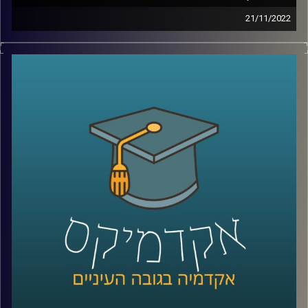
21/11/2022
המלחמה בין רוסיה ואוקראינה הדגישה לנו את חשיבות
האנרגיה בכלכלה העולמית. בפרק זה ד״ר עמית מור יפרט על
חשיבות האנרגיה בשוק העולמי, המעבר בין נפט ודלקים
לאנרגיות מתחדשות ועד כמה חשוב הגז הטבעי למדינת ישראל.
קרדיט תמונות:
AudioVersity