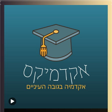
האם פני העיר הם רק חזות ויזואלית או שמא
הם משקפים את פני החברה? האם באמצעות
תכנון עירוני ניתן להנציח פערים חברתיים או
לחילופין לצמצם אותם? ד"ר נתי מרום מעניק
נקודת מבט חברתית אודות עולם התכנון העירוני
בין תל אביב למומבאיי. כמו כן, עם אילו סוגיות
עלינו להתמודד בהקשר זה בעודנו נמצאים
בעיצומו של תהליך העיור ההיסטורי, בו רוב בני
האדם על פני כדור הארץ גרים בערים ומגמה זו
רק הולכת וגדלה
?
קרדיט תמונות:
AudioVersity