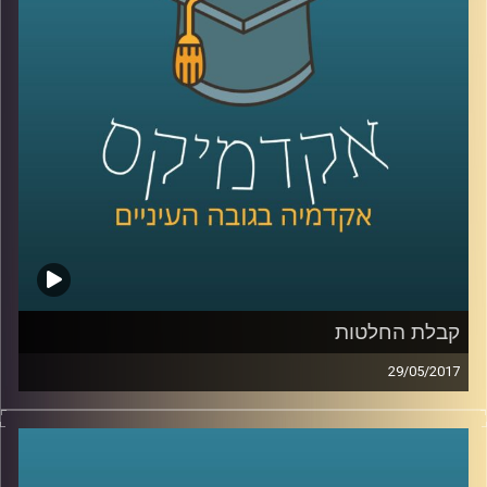
איזה חלק יש לאזרחי המדינה הפעילים
באינסטגרם לתהליך הזה ומה הקשר של כל זה
לאל ג'זירה
.
קרדיט תמונות:
AudioVersity
קבלת החלטות
29/05/2017
מה הקשר בין ליטוף נשי בכתף לכסף שלנו? ובין
מטפס הרים למהמר כפייתי? ד"ר הדס אראל
עומדת על תהליכי קבלת ההחלטות שלנו,