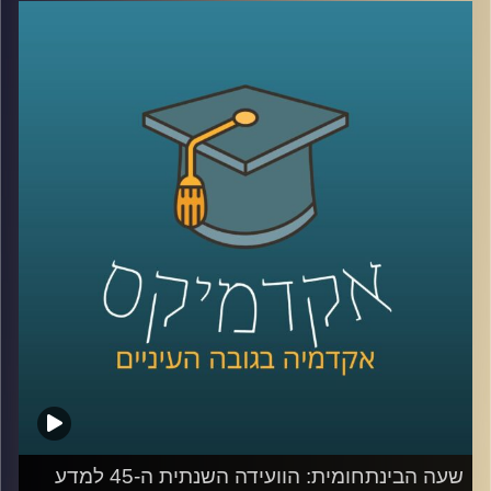
הטרור בעוד בקבוצות אחרות יתריעו מפני
ההתחממות הגלובלית? מהם המרכיבים
שגורמים לנו לראות איומים מסוימים כמוחשיים
ובמקביל להפחית מחומרתם של איומים
אחרים? פרופסור גלעד הירשברגר מבית הספר
לפסיכולוגיה מנתח באמצעות מודל ייחודי את
תפיסות האיומים השונות בקרב קבוצות פוליטיות
שונות באוכלוסיה ומסביר כיצד זכרון קולקטיבי
משפיע על התמודדות בשעות משבר
קרדיט תמונות:
AudioVersity
שעה הבינתחומית: הוועידה השנתית ה-45 למדע