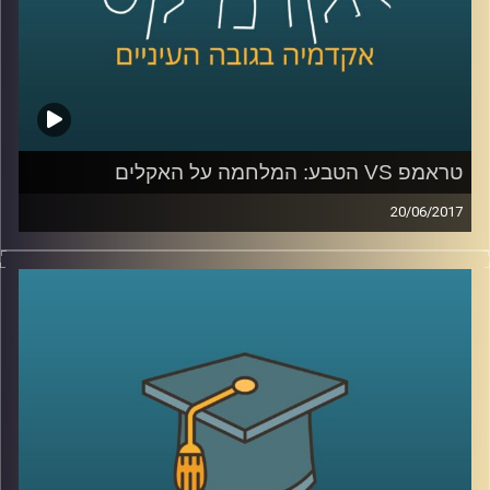
טראמפ VS הטבע: המלחמה על האקלים
20/06/2017
לאחרונה הודיע נשיא ארה"ב דונלד טראמפ, כי
הוא מתכוון לפרוש מהסכם האקלים שנחתם
בפריז. מה בדיוק החליטו שם ומה המשמעויות
של כל זה לגבינו? פרופסור יואב יאיר, דיקן בית
הספר לקיימות, מפרט על ההסכם ההיסטורי
ועומד על הסיבות האפשריות שבגינן נשיא
המעצמה החזקה בעולם קורא תיגר על הבנות
שהוסכמו על ידי כמעט 200 מדינות
.