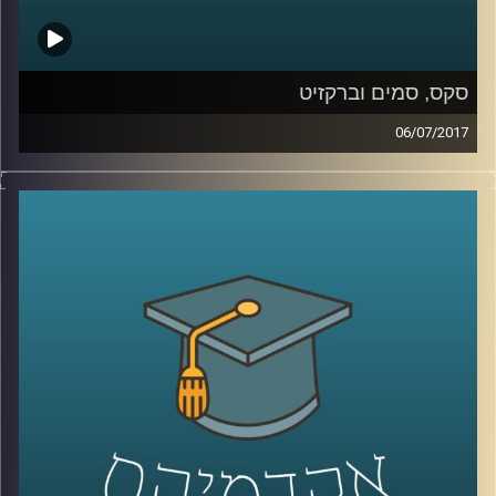
סקס, סמים וברקזיט
06/07/2017
מדוע צעירי שנות השישים כל כך זעמו על דור
ההורים ולאן הם ניתבו את הזעם הזה? פרופסור
עודד היילברונר מסביר מה עמד ברקע הרוח
הצעירה שנשבה באותם שנים, משווה בין
הפופולריות של פינק פלויד לעומת מרי פופינס
וגם עומד על הקשר של כל זה לברקזיט
.
קרדיט תמונות:
AudioVersity