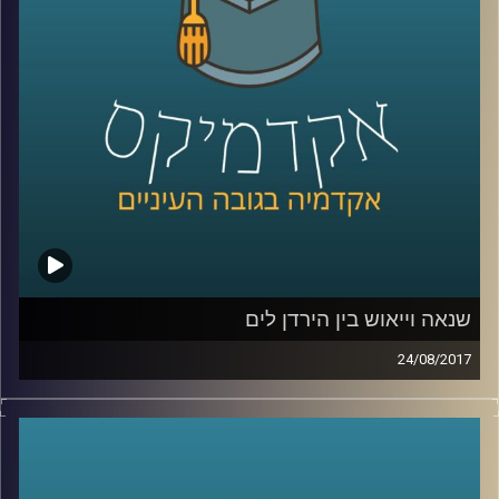
קרדיט תמונות:
AudioVersity
שנאה וייאוש בין הירדן לים
24/08/2017
מעבר להבטחות היסטוריות, לאמונה בצדקת
הדרך ולהתחמשות מתמדת, בסכסוך
הישראלי-פלסטיני המתמשך והעקוב מדם
מעורב בעיקר רגש והרבה מאוד רגש. פרופסור