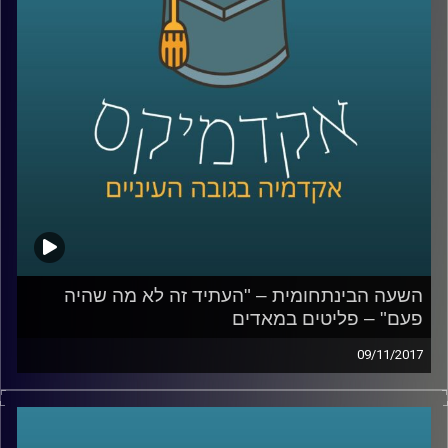
קרדיט תמונות:
AudioVersity
השעה הבינתחומית – "העתיד זה לא מה שהיה
פעם" – פליטים במאדים
09/11/2017
לא רחוק היום שבו בכדור הארץ לא יהיו מספיק
משאבים לתמוך באוכלוסייה ועקב משברים