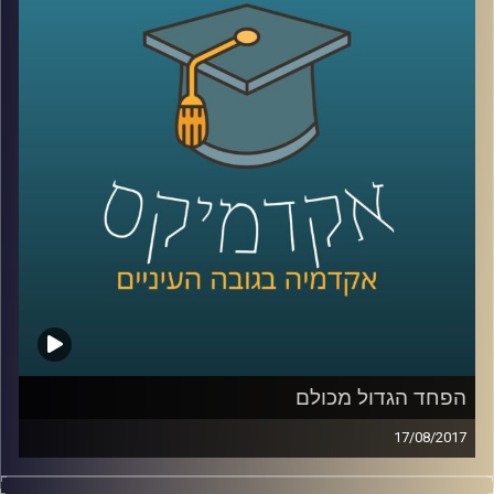
עירן הלפרין בוחן את המציאות הכואבת של
חיינו דרך עולם הרגשות. מהם הרגשות
הדומיננטיים בסכסוך ומהם המשפיעים ביותר?
כיצד חברה מצליחה בכל זאת לשמור על שפיות
קולקטיבית בסכסוך ארוך טווח וכיצד ניתן לחולל
שינוי חברתי ופוליטי באמצעות שיח רגשי
?
קרדיט תמונות:
AudioVersity
הפחד הגדול מכולם
17/08/2017
מדוע יש קבוצות באוכלוסיה שידגישו את איום