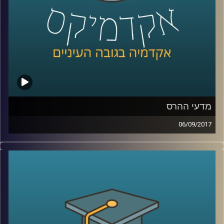
מדעי ההרס
06/09/2017
כשרוחות מלחמה מנשבות מכיוון צפון קוריאה
ומנהיגי העולם מתקוטטים ביניהם על עוצמה,
שליטה וכוח, ד"ר עופר ישראלי מתאר את
המציאות דרך תאוריה מסודרת ומסביר למה
אילוצי ההיסטוריה חזקים אפילו יותר מטראמפ,
פוטין וקים ג'ונג און