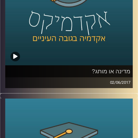
קרדיט תמונות:
AudioVersity
מדינה או מותג?
02/06/2017
דמיינו ראש ממשלה יושב במשרד פרסום וחושב
על לוגו וסלוגן למדינה שלו, נשמע מוזר? ד"ר טל
עזרן מסביר מדוע התהליך הזה כבר נמצא
בעיצומו במדינות רבות בעולם ומה בכל זאת
ההבדלים בין מיתוג עסקי למיתוג מדינה. כמו כן,