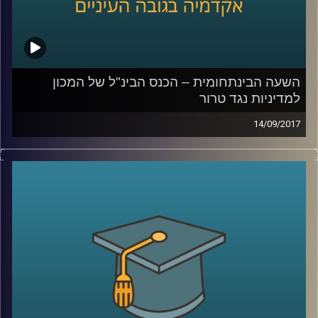
השעה הבינתחומית – הכנס הבינ"ל של המכון
למדיניות נגד טרור
14/09/2017
תכנית מיוחדת מהכנס הבינלאומי של המכון
למדיניות נגד טרור עם מאיר ג'בנדפר שמסביר
ממה באמת צריך לחשוש כשמדברים על אירן
ושאול שי, על מלחמת הגושים המתנהלת
במזרח התיכון
.
קרדיט תמונות:
AudioVersity