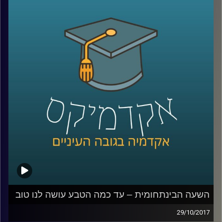
סביבתיים מיליונים ייאלצו לנדוד מבתיהם
למקומות חלופיים. פרופסור יואב יאיר על
פתרונות ההגירה האלטרנטיביים שהאנושות
תהיה חייבת לספק: אז היכן ניתן לקיים חיים
אנושיים מחוץ לכדור הארץ? במה זה כרוך?
וכמה אנו רחוקים מהיום שזה יקרה? | הפרק
הראשון בסדרת "העתיד זה לא מה שהיה פעם
"
קרדיט תמונות:
AudioVersity
השעה הבינתחומית – עד כמה הטבע עושה לנו טוב
29/10/2017