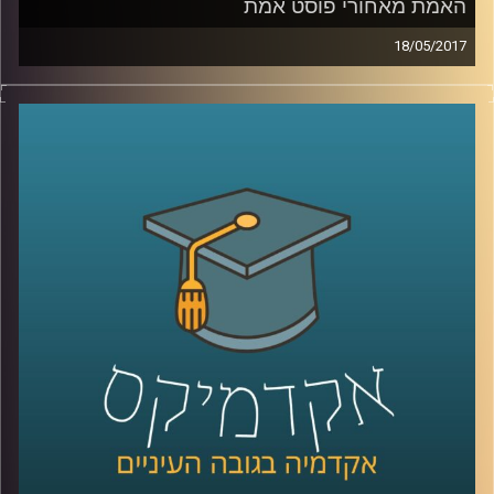
האמת מאחורי פוסט אמת
18/05/2017
מה מהות השיח הציבורי והתקשורתי בעידן בו
מושגים כמו פוסט אמת ועובדות אלטרנטיביות
שגורות בפי ההמון? האם ניתן לנהל שיח על
אמיתות בעידן כזה? ד"ר ערן גוטר עומד על
מהותו של השיח הלוגי, על הקרקע לצמיחת
מושגים אלו ועל הסיבות להתפוררות הלוגיקה
בשיח הציבורי. כמו כן מה משמעותה של
רטוריקה באופן שבו אנו מגבשים דעות ותפיסות
עולם והאם היא בהכרח פחות רציונלית מצורת
החשיבה הלוגית
?
קרדיט תמונות:
AudioVersity