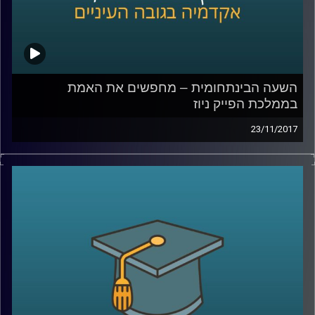
השעה הבינתחומית – מחפשים את האמת
בממלכת הפייק ניוז
23/11/2017
בחודש דצמבר 2016 יצא מביתו צעיר אמריקני
חמוש לכיוון פיצרייה בוושינגטון, במטרה לשחרר
את הילדים שנכלאו שם על ידי רשת ההברחות
של הילרי קלינטון. נשמע מופרך? זו אחת
התוצאות של כמויות הפייק ניוז שמציפות את
הרשת בשנים האחרונות. ד"ר צחי חייט עומד על
היקף התופעה, על האתגרים שהיא מציבה ועל
הרצון האנושי, שעדיין קיים, לתוכן אותנטי