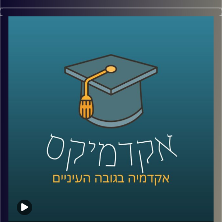
בטן גב מול הים, ישיבה מול נוף מדברי עוצר
נשימה או אפילו סתם טיול בפארק העירוני
יכולים להרגיע אותנו, לעזור לנו להשתחרר
ולגרום למחשבות שלנו להיות ממוקדות יותר.
ד"ר נועה אלבלדה מתארת את הקשר שבין
יציאה לטבע לבין פעילות המוח האנושי וכיצד
התובנות הללו מיושמות במקומות שונים בעולם
קרדיט תמונות:
AudioVersity