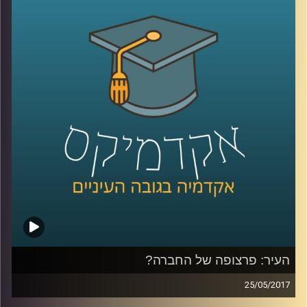
מסבירה למה אנחנו כל כך שונאים להפסיד וגם
למה לאחר שתדעו את כל זה, ברגע האמת,
כנראה שהמניפולציה הבאה תצליח לעבוד
עליכם
.
קרדיט תמונות:
AudioVersity
העיר: פרצופה של החברה?
25/05/2017