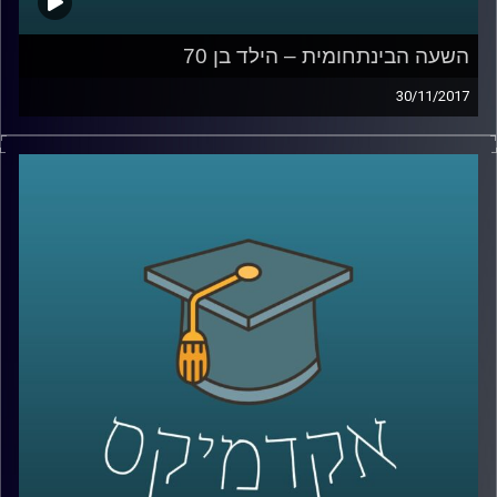
השעה הבינתחומית – הילד בן 70
30/11/2017
בין המהפכות שמטלטלות את העולם בעשורים
האחרונים יש אחת שקטה וכמעט לא מדוברת
שנוגעת בחיים של כל אחד ואחת מאתנו –
המהפכה הדמוגרפית. ד"ר הדס אראל מתארת
את האתגרים האדירים שמציבה בפנינו העלייה
המסחררת בתוחלת החיים, מסבירה כיצד רובוט
שחותך סלט יכול להביע אמפטיה והאם כבר
נולד הילד שיגיע לגיל 150
?
קרדיט תמונות:
AudioVersity