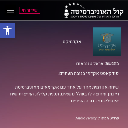
שידור חי
פתח סרגל
ל
ל
תוכן
תפריט
ראשי
ראשי
אקדמיקס
בהגשת:
אראל טננבאום
פודקאסט אקדמי בגובה העיניים.
שיחה אקדמית אחד על אחד עם אקדמאים מאוניברסיטת
רייכמן ומחוצה לו בשלל נושאים. תכנית קלילה, המייצרת שיח
אינטיליגנטי בגובה העיניים.
קרדיט תמונות:
AudioVersity