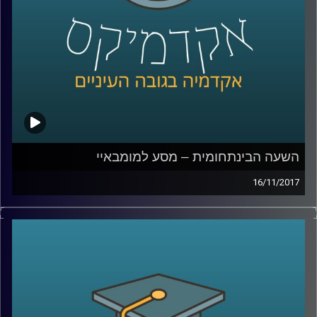
קרדיט תמונות:
AudioVersity
השעה הבינתחומית – מסע למומבאיי
16/11/2017
היא אחת מהערים הגדולות ביותר בעולם
ושוכנים בה בערבוביה עוני מחפיר ועושר קיצוני,
יופי וכיעור. ד"ר נתי מרום, תמר עקוב ואמה
פסוואני שבו מסיור במומבאיי ונותנים הצצה
לאתגרים האדירים בפניהם ניצבת העיר, לקשיי
התחבורה והדיור ולסיפורים האנושיים המרגשים