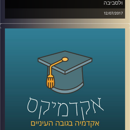
ולסביבה
12/07/2017
תכנית מיוחדת של "השעה הבינתחומית" – ציקי
ישי מביא את כל הקולות הכי חמים ומעניינים
מהיום השני לועידה
.
קרדיט תמונות:
AudioVersity