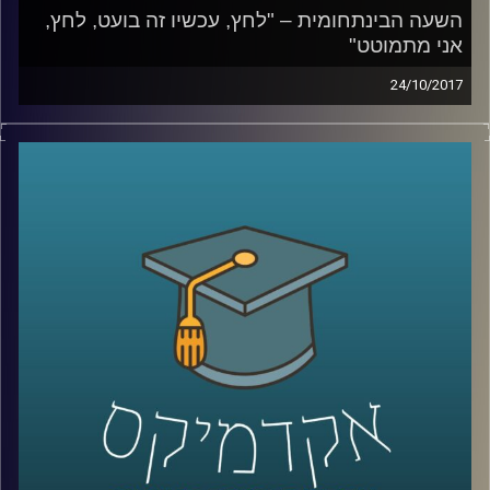
השעה הבינתחומית – "לחץ, עכשיו זה בועט, לחץ,
אני מתמוטט"
24/10/2017
כיצד מנגנון הסטרס שומר עלינו ומתי הוא
מתחיל לסכן אותנו? ד"ר נועה אלבלדה עומדת
על המרכיבים שבגינם הסטרס הפך לכל כך
דומיננטי באורח החיים המערבי ומסבירה למה
לזברות אין אולקוס
קרדיט תמונות:
AudioVersity