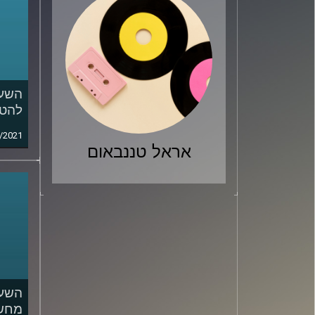
השעה
להט"
/2021
אראל טננבאום
השעה
מחשב