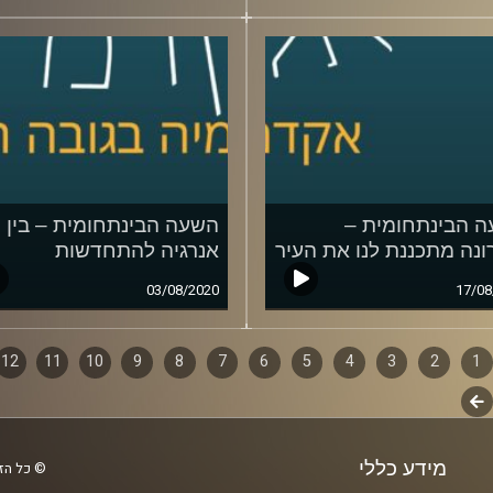
 הבינתחומית –
השעה הבינתחומית – בין
ונה מתכננת לנו את העיר
אנרגיה להתחדשות
03/08/2020
17/08
1
ף
2
3
4
5
6
7
8
9
10
11
12
לשלב
ם
הבא
מידע כללי
© כל הזכ