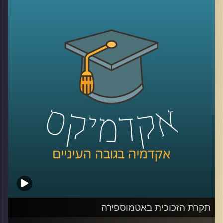
המחול לבמה בישראל מתקופת היישוב ועד
שנות ה-2000. כרקדנית וכוריאוגרפית לשעבר,
מבקרת מחול וחוקרת מחול בהווה, צברה רות
ידע רב על מקורות ההשראה הראשונים, על
היוצרים הלא מנוסים שחיפשו את שפתו של
המחול המקומי, על העליות לארץ ישראל
שהביאו עמן אדוות מגלי היצירה האירופית
והאמריקאית, ועל מה שהתגבש ונמחק, התעצב
והושלך. פרק ראשון מתוך שניים על תקומתה
של תנועה, שפה, הבעה והכל על הבמה
הישראלית מלאת האתוס
.
קרדיט תמונות:
AudioVersity
תקרת הזכוכית באטמוספירה