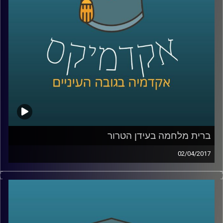
את ההבדלים ועומדת על המבנים של ארגוני
טרור, על האופן בו הם נוטים לקבל החלטות וגם
על הטעויות שיגרמו אפילו לארגוני טרור
להתנצל
.
קרדיט תמונות:
AudioVersity
ברית מלחמה בעידן הטרור
02/04/2017
ארגון האמנה הצפון אטלנטית או כפי שהוא
מכונה, נאט"ו, הוא גוף מוכר וידוע, אך מה בדיוק
המשמעות של ברית זו? מה הסמכויות של הגוף
הזה? אילו זרועות יש לו ואיך בכלל מגיעים