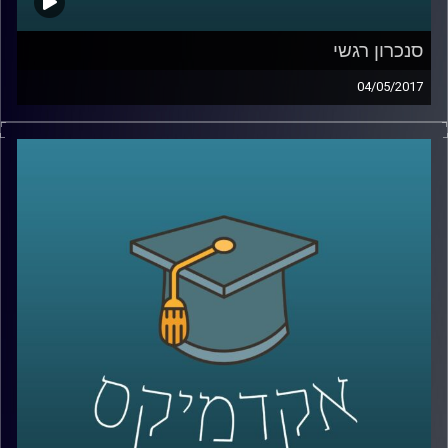
סנכרון רגשי
04/05/2017
כשאנחנו שמחים, כועסים או לחוצים, אנחנו
נוטים לעיתים קרובות ל"הדביק" את הסובבים
אותנו. חלק מהסיבות נעוצות בסינכרון טבעי
שמתרחש בין אנשים, סנכרון שקשור במערכות
הפיזיולוגיות שלנו ובא לידי ביטוי במח, בגוף
ובלב. ד"ר יוליה גולנד מסבירה מהו בדיוק
הסנכרון ובאילו נסיבות הוא מתרחש, וכמו כן,
איך הוא בא לידי ביטוי במערכות יחסים,
בתעמולה פוליטית ואפילו במסיבות טראנס
.
קרדיט תמונות:
AudioVersity