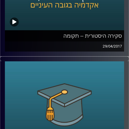
סקירה היסטורית – תקומה
29/04/2017
השעה הבינתחומית מארחת את פרופסור יואב גלבר, מהיחידה
לעמיות יהודית. בתכנית נבדוק האם יש קשר בין שואה לתקומת
מדינת ישראל? "מעטים מול רבים" – למי הכוונה? נשוחח על
מלחמת השחרור, ומעט על ששת הימים והסוגיה הפלסטינית,
שמעסיקה עד היום.
קרדיט תמונות:
AudioVersity