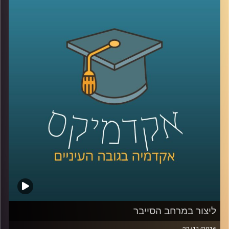
לגישור פנים רבות: מחקרים לאורך השנים
ופעילות בשטח הציגו שיטות מתקדמות לפתרון
סכסוכים שנבעו מתהליך הגישור: בניית
הסכמות, שיתוף פעולה ועוד. עמרי גפן הקים
את עסק הגישור שלו כשהבין שהוא מעוניין ליצור
חברה קשובה יותר, מבינה יותר, וזה לא משנה
באיזה מרחב: עסקי, אישי, חינוכי
.
קרדיט תמונות:
AudioVersity
ליצור במרחב הסייבר