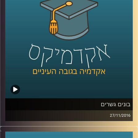
אזרחי המדינה, ובמילים אחרות: מהי צרפתיות,
מהי גרמניות, מהי בריטיות. דוקטור ליאב אורגד
החל לחקור את נושא ההגירה על מורכבויותיו
עוד כשלא היה פופולרי. היום הידע בתחום
וההבנה העמוקה של ההתנגשות התרבותית
המתרחשת נחוצה מעין כמוה. מדינות אירופה
מקימות חומת הגנה תרבותית, ומתחיל להיטמע
המושג "זכויות הרוב". על דתיות קיצונית מול
ליברליזם קיצוני, שאולי אף אינו ליברלי
.
קרדיט תמונות:
AudioVersity
בונים גשרים
27/11/2016
המושג גישור מוכר בעיקר מעולם המשפט, וזה
עוד כלי שממליצים עליו בדרך לפתרון הסכסוך.