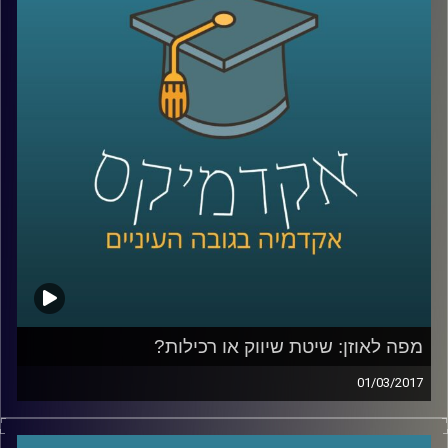
להסכמות ושיתופי פעולה ביטחוניים בסבך
אינטרסיים דיפלומטי? טומי שטיינר מהמכון
למדיניות ואסטרטגיה של המרכז הבינתחומי
מפזר את הערפל סביב פעילות הגוף, משמעותו
וסמכויותיו ומרחיב על הקשר של ישראל עם
נאטו, על המתחים בין נאט"ו לבין ממשל
טראמפ ועל הרלוונטיות של גוף כזה בעידן של
טרור
.
קרדיט תמונות:
AudioVersity
מפה לאוזן: שיטת שיווק או רכילות?
01/03/2017
עולם השיווק הוירטואלי צובר תאוצה בזכות
כמויות המידע המדיד שהרשתות החברתיות