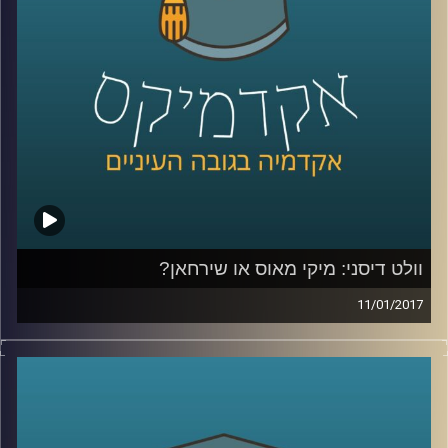
ממנה והתריסה כנגדה. דוקטור גלעד גילי חסקין
נוחת באולפן ההרצלייני, בדרכו ממדינה אקזוטית
אחת לאחרת, ומספר על מאפייני התיירים
לעומת התרמילאים, בתיבול חוויותיו האישיות
מארבעים שנים של הדרכת טיולים ברחבי
העולם
.
קרדיט תמונות:
AudioVersity
וולט דיסני: מיקי מאוס או שירחאן?
11/01/2017
המפגש בין דורון פישלר לגיל מרקוביץ נסוב
סביב ההנחה שאין מי שלא אוהב את דיסני. כן,
אותו תאגיד גדול ומרוויח, הנושא את שמו של
אדם, שאישיותו השפיעה על התכנים, הצבעים,