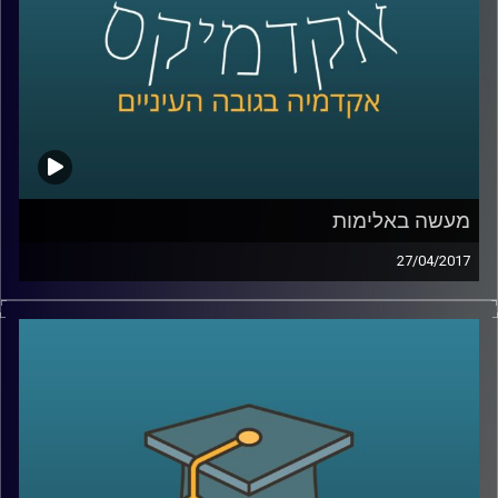
מעשה באלימות
27/04/2017
הגדרת אירוע אלים כטרור הוא מעשה פוליטי
שיש לו באופן ישיר השלכות על הלגיטימציה של
הפעולה, על מעמדה המשפטי ועל היכולת
להתמודד איתה. אז מה בעצם הופך התנגדות
אלימה למעשה טרור ומה ההבדל בין ארגוני
גרילה לארגוני טרור? ד"ר רונית ברגר מסבירה