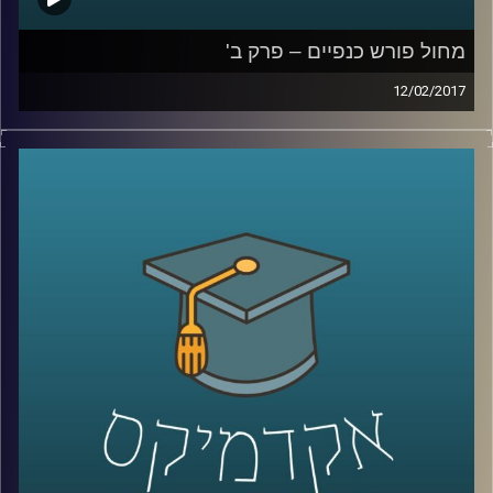
מחול פורש כנפיים – פרק ב'
12/02/2017
התפתחות המחול לבמה בארץ הושפעה
מיצירות זרות. במשך מעל עשור ניסו היוצרים
והיוצרות להפיק יצירה מקומית. בפרק השני
מספרת דוקטור רות אשל על היצירה ההטרוגנית
של המחול לבמה: הבמה האתיופית, הבמה
הערבית, השפעות העלייה הרוסית ויצירה
עצמאית. כיצד השינויים והתזוזות, החיפושים
והציפיות מהקהל השפיעו על הלהקות
הישראליות הותיקות – "קול ודממה", "בת שבע",
"בת דור", "מחול ענבל", "להקת המחול
הקיבוצית" ונוספות? מי שרדה, מי לוטשה, מי
אבדה ומה יכול השינוי ללמד אותנו
?