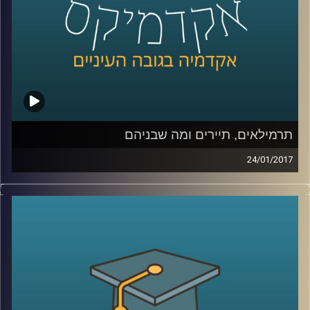
קרדיט תמונות:
AudioVersity
תרמילאים, תיירים ומה שבניהם
24/01/2017
תופעת התרמילאות משתנה עם השנים. כנראה
שמקורה בסקרנות, שיש שרואים בה את אחד
המנועים החזקים ביותר להתקדמות והתפתחות
אנושות. התרמילאות המשיכה כאידיאולוגיה
ואורח חיים, ומאז מאפייניה הטשטשו, ועם
השנים היא מתקרבת באופיה לתיירות
המדושנת, אותה תיירות שהתרמילאות סלדה