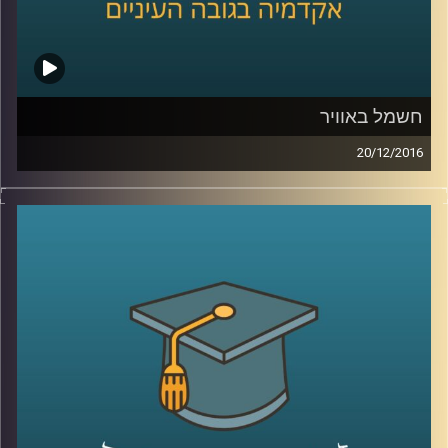
חשמל באוויר
20/12/2016
הרשת כבר קיימת, עכשיו השאלה היא אילו
קשרים היא מקיימת: חד כיווניים, דו כיווניים,
ואולי היא מאפשרת לכל המוקדים בה להיקשר
אלה באלה? דוקטור יעל פרג כהן מינץ מספרת
על פיתוחים וחידושים בשוק החשמל ומתארת
גם אותנו במילה שלא הכרתם – יצרכנים
(Prosumers).
כיצד התופעה משפיעה על
צריכת החשמל והאם בסופו של יום נצליח
להשפיע לטובה על פליטות גזי החממה? אולי