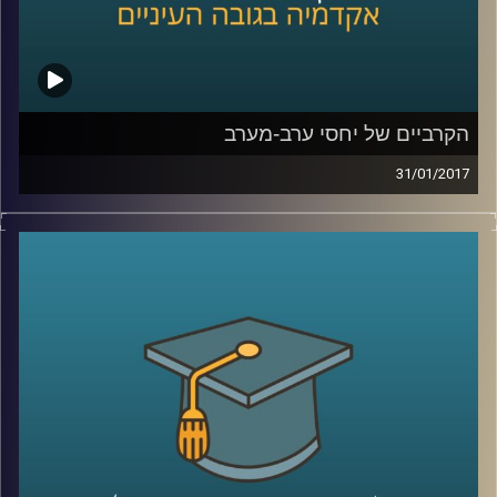
קרדיט תמונות:
AudioVersity
הקרביים של יחסי ערב-מערב
31/01/2017
שתי תיאוריות עיקריות התנגשו זו בזו ותיארו, כל
אחת, עתיד שונה לחלוטין. נראה ש"קץ
ההיסטוריה והאדם האחרון" ו"התנגשות
הציוויליזציות", יש יכנו אותן התיאוריה
האופטימית וזו הפסימית, מגיעות לעבר הכרעה.
דוקטור עופר ישראלי נכנס לקרביים של יחסי
ערב-מערב, מימי ממשל בוש הבן עד אובמה,
כולל השאלות המסעירות בעקבות בחירת העם
האמריקאי בנשיא טראמפ
.