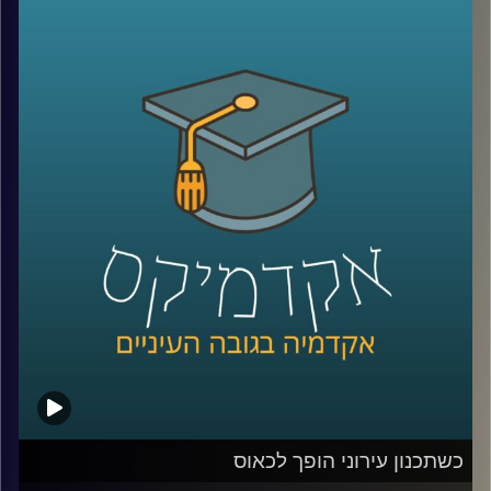
ומדעי המחשב הכניסו אל חיינו. פרופסור ברק
ליבאי חוקר את תופעת ההמלצות מפה לאוזן:
עד כמה משפיעה עלינו המלצה של קרוב? האם
ניתן להשתמש בזה עבור תכנון האסטרטגיה
השיווקית של חברות? ולאן מוביל אותנו העולם
השיווקי החכם והמדויק הזה
?
קרדיט תמונות:
AudioVersity
כשתכנון עירוני הופך לכאוס