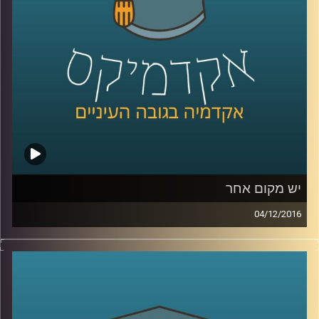
מסביר על הדין הישראלי לעומת הדין
האמריקאי, האירופי והעברי
.
קרדיט תמונות:
AudioVersity
יש מקום אחר
04/12/2016
בעקבות שינויים באופי ההגירה בין המאה ה-20
לבין המאה ה-21, מדיניות ההגירה במדינות
אירופה משתנה. המצב החדש מאלץ את תושבי
המדינות ומנהיגיהן להגדיר מה בעצם מאחד את