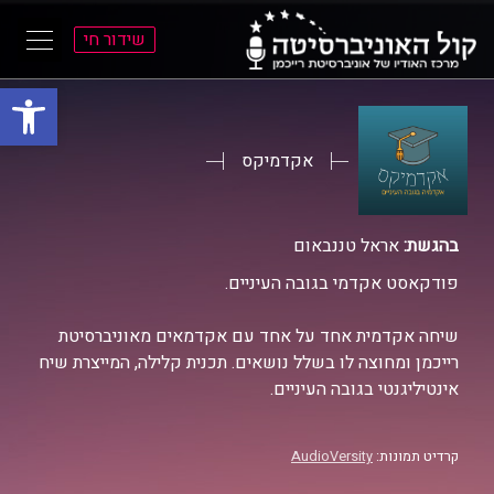
שידור חי
פתח סרגל
ל
ל
תוכן
תפריט
ראשי
ראשי
אקדמיקס
בהגשת:
אראל טננבאום
פודקאסט אקדמי בגובה העיניים.
שיחה אקדמית אחד על אחד עם אקדמאים מאוניברסיטת
רייכמן ומחוצה לו בשלל נושאים. תכנית קלילה, המייצרת שיח
אינטיליגנטי בגובה העיניים.
קרדיט תמונות:
AudioVersity