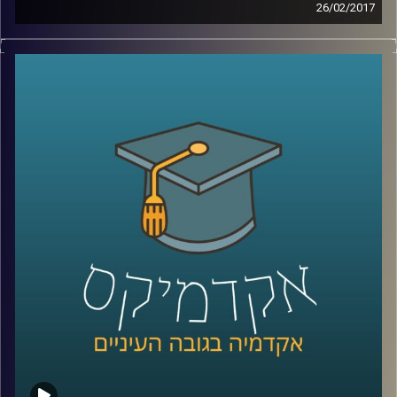
26/02/2017
בפס ייצור גוזרים את החלקים שיש לייצר
במספרים המוניים מהמוצר הסופי הרצוי, כפי
שהוא מתוכנן. האם פס ייצור הוא שיטה טובה
לתכנון ערים? פרופסור נורית אלפסי חוקרת את
הדינמיקה של הסביבה בה רובנו חיים – העיר.
התושבים משתנים, הצרכים משתנים, והעיר
צריכה להיות גמישה לאור התמורות הרבות
והמהירות שבה. כשתכנון עירוני הופך לכאוס,
ועל הפתרונות שיקדמו את התכנון בצמוד
לצרכים המיידיים של התושבים
.
קרדיט תמונות:
AudioVersity