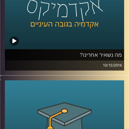
כדאי להתקין פאנלים סולאריים על גגות הבתים
בהקדם
?
קרדיט תמונות:
AudioVersity
מה נשאיר אחרינו?
13/12/2016
דיני הירושה בישראל מכבדים את רצונו של
המת, ורואים בו ציווי. מכאן השם צוואה. ישנן
צוואות המדירות את יורשיהן הטבעיים, כפי
שמגדיר אותם החוק, וכנראה גם הנורמות של
רובנו. מקרים של הדרת יורשים מעלים שאלות
מוסריות, משפחתיות, שאלות על חינוך החברה
לערכים מסוימים. דוקטור רונן קריטנשטיין