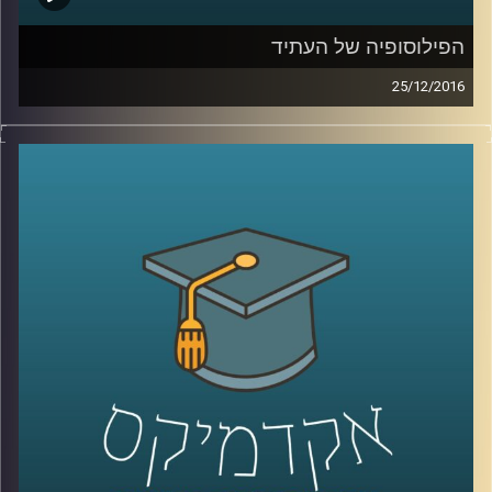
הפילוסופיה של העתיד
25/12/2016
פילוסופיה היא תחום מחקר חכם, שמספק כלים ונתיבים
לחשוב בעזרתם על סוגיות מורכבות. אושי שהם קראוס,
דוקטור לפילוסופיה של הכלכלה, משתמש בכלים ובנתיבים
האלה כדי לנסות לחשוב על העתיד. תיאוריות פילוסופיות
עוזרות לנו להרהר במה שיקרה בעתיד בהיבטים כלכליים,
מדיניים, מוסריים ואחרים. הפילוסופיה היא המקום הפתוח
שמאפשר לחשוב בלי מסגרות, להלך בין קירות שבורים ולנסות
לבנות מהם את הלא נודע. מוזמנים ומוזמנות להאזין ולתרגל
יחד איתנו.
קרדיט תמונות:
AudioVersity