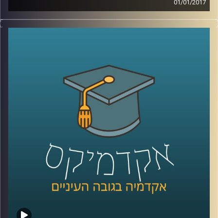
01/01/2017
הדרך של האנושות אל החלל לא היתה פשוטה,
ועודנה כרוכה בסיכונים רבים ונמצאת בשלבים
ראשוניים מאוד. דרכן של נשים אל מקצועות
המדע ואל פעילות אסטרונאוטית ארוכה
ומפרכת אף יותר. דוקטור דגנית פייקובסקי
מספרת על שכבות הקושי הנוספות איתן
התמודדו נשים שרצו להשתלב בחקר החלל
ובטיסות מאוישות לחלל. האם חל שיפור
בתחום? תלוי את מי נשאל. גם לנו כחברה יש
מה לעשות כדי להסליל פחות ולהשרות תחושת
מסוגלות בקרב מגדרים שונים ומגזרים שונים
.
קרדיט תמונות:
AudioVersity