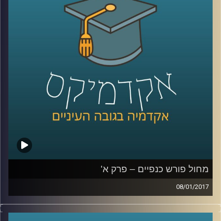
הצלילים, האיכות, המוצרים הנלווים לסרטים
ובעצם – הכל. לצד העתיד הורוד והאופטימי
שחזה ודאג שיצויר, יש אומרים שוולט דיסני היה
אדם בלתי נסבל: נרקסיסט, שובניסט ואנטישמי.
על הסרטים הכיפים והסרטים שמאחורי
הקלעים
.
קרדיט תמונות:
AudioVersity
מחול פורש כנפיים – פרק א'
08/01/2017
דוקטור רות אשל הוציאה לאור את ספרה "מחול
פורש כנפיים", המספר על התפתחות סוגת