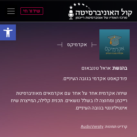
שידור חי
פתח סרגל
ל
ל
תוכן
תפריט
ראשי
ראשי
אקדמיקס
בהגשת:
אראל טננבאום
פודקאסט אקדמי בגובה העיניים.
שיחה אקדמית אחד על אחד עם אקדמאים מאוניברסיטת
רייכמן ומחוצה לו בשלל נושאים. תכנית קלילה, המייצרת שיח
אינטיליגנטי בגובה העיניים.
קרדיט תמונות:
AudioVersity