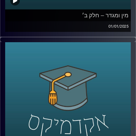
מין ומגדר – חלק ב׳
01/01/2025
לאחר שדיברנו על הסללה מגדרית, ההבדל בין נשים לגברים ,
המוחיים והפיזיים ועל איך הסביבה משפיעה על כל הדבר הזה
בפרק הזה אנחנו נדבר על נשים בשוק העבודה, שילוב נשים
בלוחמה, שוויון בנטל בבית ולאן המחקר על מגדר ילך בשנים
הקרובות?
אז שוב איתנו כאן פרופ תמר שגיא,מבית הספר ברוך איבצר
לפסיכולוגיה באוניברסיטת רייכמן
קרדיט תמונות:
AudioVersity