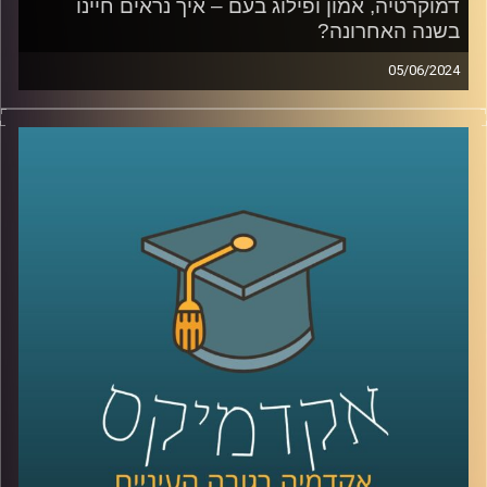
דמוקרטיה, אמון ופילוג בעם – איך נראים חיינו
בשנה האחרונה?
05/06/2024
דמוקרטיה, אמון ופילוג בעם – איך נראים חיינו בשנה
האחרונה?
מאז השביעי באוקטובר הדברים כאן השתנו.
אנשים מדברים או על ירידה מהארץ, או על חובתנו להישאר.
האם אנחנו בסכנה קיומית, איך הפילוג בעם משפיע עלינו,
ואיך כל זה מתקשר לדמוקרטיה, חופש הביטוי, אמון במוסדות
המדינה וליחס לאוכלוסיות כמו הערבים בישראל?
על כל השאלות האלו ועל הרבה יותר עונה סקר "המכון לחירות
ואחריות" של אוניברסיטת רייכמן.
בפרק זה מצטרף אלינו פרופ' אסיף אפרת, ראש תוכנית התואר