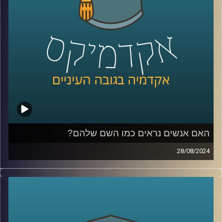
כדי לשפוך אור על המצב בסודאן הצטרף אלינו ד"ר חיים קורן,
בית ספר לאודר לממשל, דיפלומטיה ואסטרטגיה, אוניברסיטת
רייכמן.
לשעבר שגריר ישראל הראשון לדרום סודאן ומצרים.
קרדיט תמונות:
AudioVersity
האם אנשים נראים כמו השם שלהם?
28/08/2024
מה משפיע עלינו יותר? הסביבה או התורשה?
מדובר בויכוח עתיק למדי עם המון דעות ומחקרים לכאן ולכאן.
מחקרה של ד״ר יונת צוובנר, מציג עד כמה חזקה השפעת
הסביבה וההסללה החברתית ומראה כי השפעתה כה גדולה, עד
שהיא יכולה לשנות אפילו את מראה הפנים שלנו.