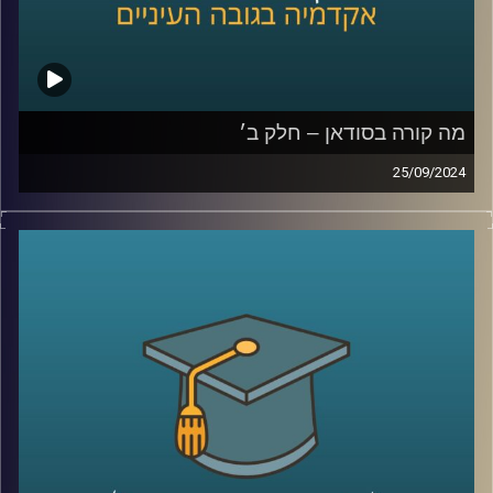
קרדיט תמונות:
AudioVersity
מה קורה בסודאן – חלק ב׳
25/09/2024
אחרי שנים של מלחמות פנימיות עקובות מדם בסודאן, ועם
נפילתו של הדיקטטור קולונל עומר אל בשיר, ששלט במדינה
במשך תקופה ארוכה, הייתה תקווה שהמדינה סוף סוף מתחילה
להשתקם. אלא שהמחלוקת סביב השאלה מי מבין שני הגנרלים
הבכירים יוביל אותה בדרכה החדשה, הציתה שוב קרבות קשים
שקורעים את המדינה המשוסעת מבפנים
אז למה כולם לאחרונה מדברים על סודאן ואיך זה קשור
לאיראן ואלינו ?
כדי לשפוך אור על המצב בסודאן הצטרף אלינו ד"ר חיים קורן,
בית ספר לאודר לממשל, דיפלומטיה ואסטרטגיה, אוניברסיטת