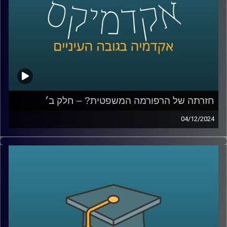
קרדיט תמונות:
AudioVersity
חזרתה של הרפורמה המשפטית? – חלק ב׳
04/12/2024
בפרק הקודם עשינו סדר במושגי היסוד, מה כוללת הרפורמה
המשפטית, מה היא בכלל פסקת ההתגברות, עילת הסבירות,
חוקי יסוד, מה החששות והבעיות שעולות מתוך השינויים האלו
ודיברנו גם על השוואה למדינות שונות, מה קרה בפולין
ובהונגריה ומה נקודות השוני והדמיון בינינו לבינםהיום נדבר
עוד על ביקורת שיפוטית, האם התזמון של פרסום פסק הדין
מפלג את העם?, נדבר על האג והאם מערכת המשפט שלנו
מגינה עלינו, במה כן המבקרים של מערכת המשפט צודקים