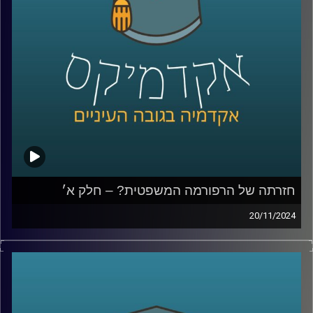
ואיך אפשר לתקן, למה לא מכנסים את הועידה למינוי שופטים,
למה הויכוח והמחאה סחפה כל כך הרבה אנשים ולבסוף נדבר
גם על לימודי משפטים; איך מתמודדים עם כניסת הבינה
המלאכותית והאם כדאי ללמוד משפטים כשהשוק כל כך רווי?
שוב איתנו בחלק ב׳, יניב רוזנאי, פרופ׳ חבר וסגן הדיקן בבית
ספר הארי רדזינר למשפטים, ומנהל משותף של מרכז
רובינשטיין לאתגרים חוקתיים.
קרדיט תמונות:
AudioVersity
חזרתה של הרפורמה המשפטית? – חלק א׳
20/11/2024
למעלה משנה עברה מאז הרפורמה המשפטית של יריב לוין,
שכללה בין היתר, הצעה לחוקק פסקת התגברות ברוב של 61,
שתאפשר לכנסת לחוקק מחדש חוקים שנפסלו בבג"ץ ואת
תיקון הסבירות, שאומר שבית המשפט אינו יכול לדון בסבירות
החלטות של הממשלה או שריה. תיקון הסבירות עבר ובוטל,