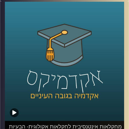
האינטנסיבית, דיברנו על דישון, הדברה ואיך כל זה פוגע במאזן
האקולוגי ולא בריא לנו.
היום נצלול לפתרונות ונעשה סדר במושגים (חקלאות ביו
דינאמית, אורגנית, פוליקולטורית ועוד)
נדבר גם על הנדסה גנטית ומה זה אומר
נעמיק באיך פותרים את הבעיה, איכות המים, השקיה והאם
המעבר לחקלאות אקולוגית תצליח להאכיל את העולם עד
2050?
חלק ב׳ עם ד"ר קרני לוטן מרקוס מבית הספר לקיימות
באוניברסיטת רייכמן, חוקרת מערכות לגידול מזון
קרדיט תמונות:
AudioVersity
מחקלאות אינטנסיבית לחקלאות אקולוגית- הבעיות