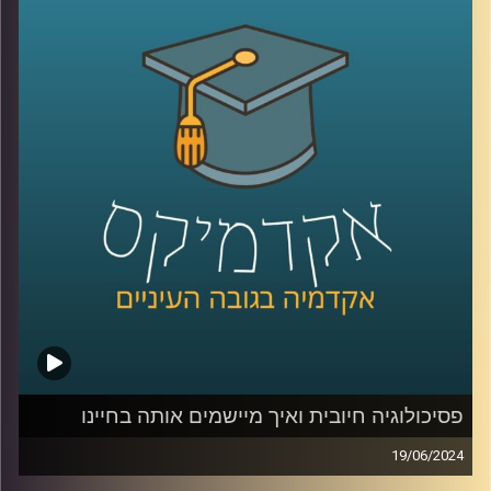
אז כחלק מהמאמצים לספק הזדמנות שווה לתושבי העוטף
להשתלב בהייטק ולחזק את הדרום בתקופה הזו ולמרות
שהענף מתמודד עם ירידה בגיוסי ההון, בית הספר להייטק של
גוגל ואוניברסיטת רייכמן, בשיתוף עם אמדוקס ישראל ועיריית
שדרות, השיקו בימים אלו שלוחה של בית הספר להייטק
בשדרות
אז איתנו כאן היום גלי שחר אפרת, מנכ"לית FORE לימודי חוץ,
הכשרת מנהלים ובית הספר להייטק של Google ואוניברסיטת
רייכמן
FORE:
https://www.fore-runi.com/
בית הספר ללימודי הייטק של אוניברסיטת רייכמן ו-Google:
פסיכולוגיה חיובית ואיך מיישמים אותה בחיינו
https://www.grtech.co.il/
19/06/2024
למלחמה בעזה מחירים מנטלים כבדים על הנפש שלנו ובאופן