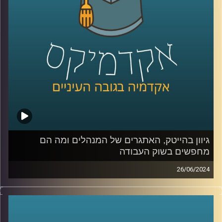
החשמליות, שככל הנראה היה גדל אפילו יותר השנה הסוללות
הן הרכיב היקר ביותר ברכבים חשמליים, וכולם מנסים לייצר
סוללות מהירות בעלות נמוכה יותר שיוכלו להוריד את מחיר
המכוניות.
כדי להבין מה קורה בשוק הזה, אילו חידושים יש ומה האתגרים
הצטרפה אלינו היום ד"ר מיכל וקרט וולקין, משקיעה, ד״ר
בפיזיקה וחומרים, חברת דירקטוריון בחברות ציבוריות
וסטרטאפים ומרצה בתוכנית המצטיינים של בית הספר ליזמות
באוניברסיטת רייכמן
גיוון בהייטק, האתגרים של המנהלים ומה הם
מחפשים בשוק העבודה
קרדיט תמונות:
AudioVersity
26/06/2024
בימים כה קשים של חוסר ודאות יש צורך במנהיגות עסקית,
חברתית וציבורית חזקה וגם צורך בגיוון משמעותי בין היתר
בענף ההייטק שלנו, שרוב הטאלנטים שלו מגיעים מהמרכז
ומאותן אוכלוסיות.