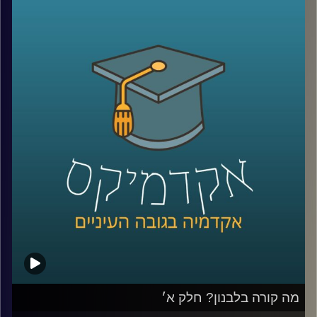
על חיזבאללה, נסראללה, אזרחים שעזבו את לבנון, האם יש
סיכוי לנורמליזציה בעתיד וארגון בשם אל קרץ אל חסן שמגדיר
את עצמו כאגודת צדקה ללא מטרות רווח ומאחסן בתוכו את כל
הפעילות הכלכלית של חיזבאללה
שוב איתנו ד״ר חיים קורן, בית ספר לאודר לממשל, דיפלומטיה
ואסטרטגיה, אוניברסיטת רייכמן.
לשעבר שגריר ישראל הראשון לדרום סודאן ומצרים.
*הפרק הוקלט לפני התעצמות הלחימה אך מאוד רלוונטי כדי
להבין באמת איך הגענו למצב שבו אנחנו היום
קרדיט תמונות:
AudioVersity
מה קורה בלבנון? חלק א׳