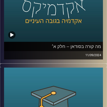
רייכמן.
לשעבר שגריר ישראל הראשון לדרום סודאן ומצרים.
קרדיט תמונות:
AudioVersity
מה קורה בסודאן – חלק א׳
11/09/2024
אחרי שנים של מלחמות פנימיות עקובות מדם בסודאן, ועם
נפילתו של הדיקטטור קולונל עומר אל בשיר, ששלט במדינה
במשך כ- 30 שנה, הייתה תקווה שהמדינה סוף סוף מתחילה
להשתקם. אלא שהמחלוקת סביב השאלה מי מבין שני הגנרלים
הבכירים יוביל אותה בדרכה החדשה, הציתה שוב קרבות קשים
שקורעים את המדינה המפולגת מבפנים
אז למה כולם לאחרונה מדברים על סודאן ואיך זה קשור
לאיראן ואלינו ?