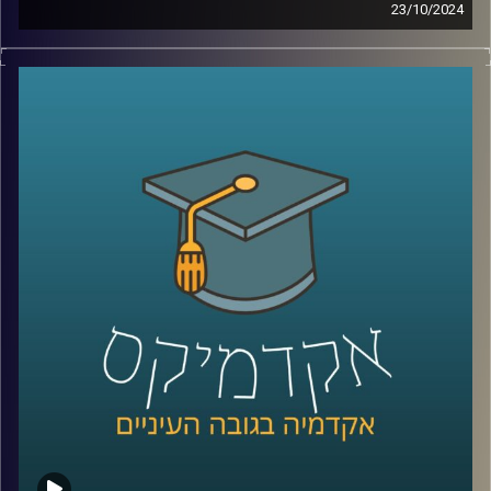
23/10/2024
מה לא נאמר כבר על שכנתנו מצפון לבנון?
אין ספק שיש לנו יחסים צוננים איתה שידעו עליות ומורדות,
והיום אפשר להגיד שלבנון בקריסה כלכלית.
בסוף 2019 פרץ משבר הומניטרי חמור בלבנון, יש כאלו
שמכנים אותו המשבר החמור ביותר בעשורים האחרונים,
למעשה מדובר במשבר משולש – אובדן משילות, משבר כלכלי
ומשבר בריאותי.
בימים אלו אנו נמצאים בלחימה עם לבנון שלא נראתה מזה
שנים, אז מה קורה שם עכשיו? והאם מתישהו נצליח להגיע
לאיזשהי נורמליזציה ?
כדי לדון בדיוק בזה הצטרף אלינו שוב ד״ר חיים קורן, בית ספר
לאודר לממשל, דיפלומטיה ואסטרטגיה, אוניברסיטת רייכמן.
לשעבר שגריר ישראל הראשון לדרום סודאן ומצרים.
*הפרק הוקלט לפני התעצמות הלחימה אך מאוד רלוונטי כדי
להבין באמת איך הגענו למצב שבו אנחנו היום
קרדיט תמונות:
AudioVersity