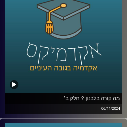
ורבים חשבו שזוהי סופה של הרפורמה, אלא שבימים אלו ניכר
שמנסים לקדמה שובאז מה קורה עם הרפורמה, מה הקואליציה
מנסה להשיג, היתרונות והחסרונות והאם וכיצד בכלל ראוי
לעשות זאת
בסוגיות האלו ויותר נדון היום עם פרופ׳ יניב רוזנאי,פרופ׳ חבר
וסגן הדיקן בבית ספר הארי רדזינר למשפטים, ומנהל משותף
של מרכז רובינשטיין לאתגרים חוקתיים.
קרדיט תמונות:
AudioVersity
מה קורה בלבנון ? חלק ב׳
06/11/2024
בפרק הקודם דיברנו על ההיסטוריה של לבנון, הרכב
האוכלוסייה, הסיבות למשבר והמתיחות איתנו והפרק נדבר יותר