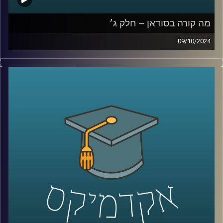
מה קורה בסודאן – חלק ג׳
09/10/2024
המלחמה שנפתחה ב-7 באוקטובר בין ישראל לחמאס לא
נשארה רק בגבולות המדינה, החותים פועלים במצרי באב אל
מנדב בדרום, אנחנו מנהלים מערכה בצפון מול חיזבאללה
והאיראניים פתחו חזית בסוריה ועיראק. אבל מערכה נוספת
שישראלים פחות מכירים, היא המערכה על סודאן, שותפה
נוספת של ישראל להסכמי אברהם. שבימים אלו מבוקשת מכל
עבר מצד אחד האיראנים ורוסיה ומצד שני הציר של ארצות
הברית וישראל
אז מי יזכה בסודאן כבעלת ברית בעתיד הקרוב?
כדי לענות על השאלה הזו הצטרף אלינו היום ד״ר חיים קורן,
בית ספר לאודר לממשל, דיפלומטיה ואסטרטגיה, אוניברסיטת
רייכמן.
לשעבר שגריר ישראל הראשון לדרום סודאן ומצרים.