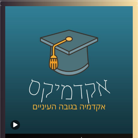
קרדיט תמונות:
AudioVersity
כללי החיים המודרניים הם עמוסים ומלחיצים ובכלל אם
מסתכלים על השנה האחרונה, יש המון מקור לדאגה ולרגשות
שליליים,
אז איך מתמודדים עם כל הדבר הזה? יש ענף בשם פסיכולוגיה
חיובית שעוזר לתת מענה
אז כדי לצלול לתוך הנושא ואיך אנחנו יכולים ליישם את
הפסיכולוגיה החיובית בחיינו, הצטרפה אלינו ד״ר עדית זכאי
אור, מנכ״לית מרכז מיטיב לפסיכולוגיה חיובית באוניברסיטת
רייכמן
קרדיט תמונות:
AudioVersity