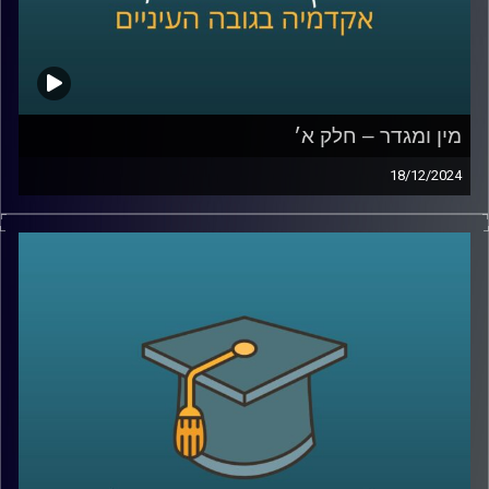
מין ומגדר – חלק א׳
18/12/2024
בפרק הזה נצלול לתחום מרתק שנוגע בכולנו אבל לא תמיד
אנחנו חושבים עליו: כיצד השפעות מגדריות יכולות לעצב את
חוויות ההתפתחות של ילדינו.
אנו עוסקים בהרבה החלטות סביב התנהגותם של ילדים,
מהלבוש ועד לפעילויות שהם בוחרים, אבל האם חשבתם על
כך שהחלטות אלו עשויות גם להשפיע על תחומי העניין
והכישורים שלהם?
בפרק הזה, נארח את פרופסור תמר שגיא מבית הספר ברוך
איבצ׳ר לפסיכולוגיה שתחשוף כיצד מסרים מגדריים, שלעתים
איננו מודעים להם, יכולים לעצב את האופן שבו ילדים תופסים
את עצמם ואת האפשרויות מונחות בפניהם