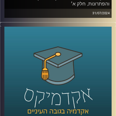
והפתרונות, חלק א׳
31/07/2024
בעשורים הקרובים צפויים שינויים רבים באקלים, דבר המהווה
אתגר לחקלאות ברחבי העולם
שינויים במשקעים, טמפרטורות, מזיקים ועוד יגרמו לשינוי
מהותי בחקלאות.
מאז המאה ה-18 ועד היום בני האדם ניסו להשתלט על הטבע
ובכך הבדיל את עצמינו מהציידים והלקטים של פעם.
התחלנו להשתמש בדישון , הדברה, הנדסה גנטית ועוד,
היום אנחנו יודעים שלא הצלחנו לנצח את הטבע. ומחקרים
מראים שדישון כימי פוגע בעמידות של הצמח, ובנו.
אז מה הפתרון? לחקלאות האקולוגית יש כמה תשובות
וכדי לדון בהן הצטרפה אלינו ד"ר קרני לוטן מרקוס מבית הספר
לקיימות באוניברסיטת רייכמן, חוקרת מערכות לגידול מזון
קרדיט תמונות:
AudioVersity