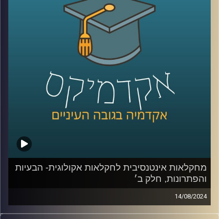
אז על זה ועוד תדבר איתנו היום ד״ר יונת צוובנר, בית ספר
אריסון למנהל עסקים, אוניברסיטת רייכמן.
קרדיט תמונות:
AudioVersity
מחקלאות אינטנסיבית לחקלאות אקולוגית- הבעיות
והפתרונות, חלק ב׳
14/08/2024
בפרק הקודם דיברנו בעיקר על הבעיות שבחקלאות