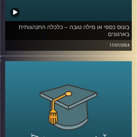
בונוס כספי או מילה טובה – כלכלה התנהגותית
בארגונים
17/07/2024
דמיינו את התרחיש הבא:
אתם בעבודה שלכם עובדים קשה – ופתאום הבוס שלכם
מגיע ונותן לכם בונוס: כסף מזומן או מילה טובה
מה תעדיפו?
ככל הנראה רובכם תופתעו לשמוע שהתשובה היא דווקא לא
כסף מזומן. מהמחקרים, שערך הפסיכולוג ד"ר גיא הוכמן
באוניברסיטת דיוק, עולה כי עובדים אמנם אומרים שהם רוצים
כסף מזומן, אבל מה שהם באמת רוצים זו מילה טובה מהבוס.
המקרה הזה מצטרף לשורה גדולה של מקרים שנחקרו על ידי
הכלכלה ההתנהגותית ונמצא שהתשובה האינטואיטיבית או
ההגיונית היא לא תמיד הנכונה
אז על זה ועוד הצטרף אלינו ד״ר גיא הוכמן, ראש תכנית התואר