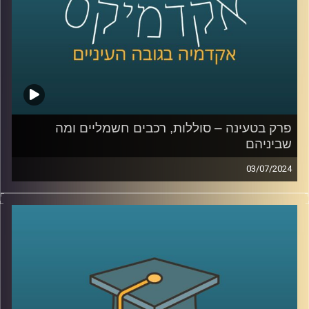
השני בכלכלה התנהגותית באוניברסיטת רייכמן
קרדיט תמונות:
AudioVersity
פרק בטעינה – סוללות, רכבים חשמליים ומה
שביניהם
03/07/2024
שוק הרכבים החשמליים בישראל הולך וגדל.
בשנת 2023 נסגר עם נתח שוק של כמעט 20% רכבים
חשמליים מכלל הרכבים שעלו על הכביש, לעומת 10% בשנת
2022.
עליית המס על רכבים חשמליים שהתרחשה בתחילת 2023 יחד
עם ההשפעה של מלחמת חרבות ברזל האטו את קצב כניסת