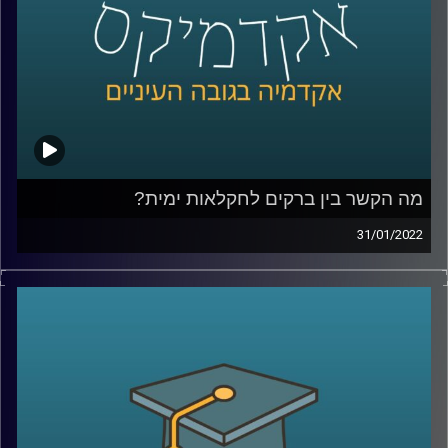
לשיחה עם פרופ' יאיר על השפעות ברשים על כלובי דגים –
לחצו כאן
קרדיט תמונות:
AudioVersity
מה הקשר בין ברקים לחקלאות ימית?
31/01/2022
אם תנסו לחשוב על ההשפעות של ברקים על חיינו כנראה
הדברים הראשונים שיעלו במחכם יהיו התשמלות, שריפות, הרס
מכשירי חשמל ואולי אקלים או איכות סביבה. עם זאת, כנראה
שההשפעה של הברקים על החקלאות הימית וכלובי הדגים לא
יהיו הדבר הראשון שתחשבו עליו. אז מה הקשר בין השניים?
האזינו לשיחה שקיימתי עם פרופ' יואב יאיר, דיקן בית הספר
לקיימות, כאן באוניברסיטת ריכמן.