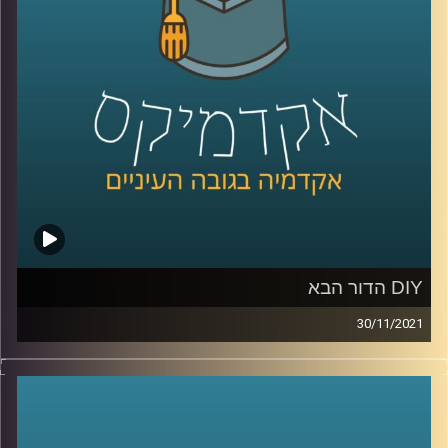
מגיפה) וגם, למה אנחנו כל כך מפחדים מהמוות.
לשיחה עם ד"ר אורי ליפשין על מגיפת הפרידות בתקופת
הקורונה –
לחצו כאן
לשיחה עם ד"ר אורי ליפשין על "מוטיבציה לחוסר אונים" –
לחצו כאן
קרדיט תמונות:
AudioVersity
DIY הדור הבא
30/11/2021
היום הרבה אנשים עם רעיון לא יכולים לממש אותו בגלל
היעדר ידע מקצועי, החלום של פרופ' אריאל (אריק) שמיר,
הדיקן היוצא של בית הספר למדעי המחשב, הוא לשנות את זה.