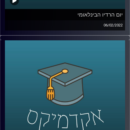
יום הרדיו הבינלאומי
06/02/2022
ב-13.2 חל יום הרדיו הבינלאומי, יום המוכר על ידי אונסק"ו.
באתר הייעודי לציון היום נאמר כי בעידן הרשתות החברתיות
ושירותי הסטרימינג יש למקד את העיסוק ביום הזה השנה
בקשר בין רדיו ואמת. אומנם הרשתות החברתיות פוגעות
בהפרדה בין אמת לשקר במקומות מסויימים אבל בעולם הערבי
זאת לפעמים הדרך היחידה של האמת לצאת לאור. אז איך
הרשתות החברתיות ושירותי הסטרימינג השפיעו על המוזיקה
והרדיו בעולם הערבי? האזינו לראיון שקיימתי עם איבון סאבא,
מרצת הקורס יסודות הרדיו, מגישת התכנית ערביט בכאן 88
וחוקרת את התפתחות מוזיקת האינדי הערבית.
לשיחה עם איבון סאבא על להקת משרוע ליילה –
לחצו כאן
קרדיט תמונות:
AudioVersity