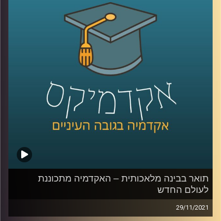
מטרתו של פרופ' שמיר היא להנגיש יכולות שבעבר היו שמורות
רק לאנשי מקצוע.
אדם שרוצה לערוך סרט ולא יודע איך יוכל
לכתוב במילים את תוכן הסרט והמחשב יערוך את חומרי הגלם
באופן אוטומטי; מעצבים לא יצטרכו את עזרתם של מהנדסים
ונגרים לתכנון כי רובוטים יעשו את החישובים עבורם. רוצים
עוד דוגמאות? האזינו לפודקסט.
לשיחה עם פרופ' אריאל (אריק) שמיר בנושא "מי מפחד/ת
ממדעי המחשב" –
לחצו כאן
לשיחה עם פרופ' אריאל (אריק) שמיר בנושא תואר בבינה
מלאכותית –
לחצו כאן
קרדיט תמונות:
AudioVersity
תואר בבינה מלאכותית – האקדמיה מתכוננת
לעולם החדש
29/11/2021