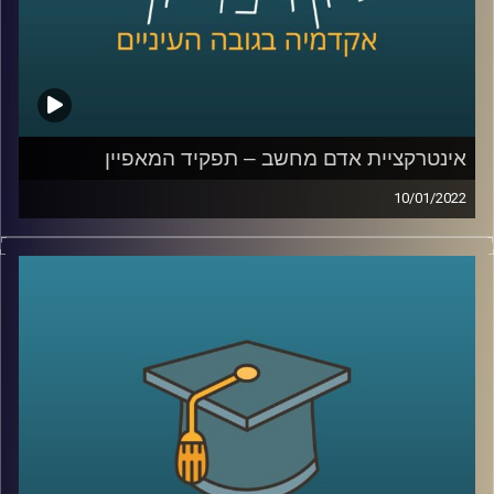
לשיחה עם חן הרשקוביץ אוחיון על קהילות מגדריות –
לחצו
כאן
קרדיט תמונות:
AudioVersity
אינטרקציית אדם מחשב – תפקיד המאפיין
10/01/2022
הפינה בארץ נהדרת על נדיר האקרמן, מנכ"ל CEO מייסד ו-
Founder של סטארטאפ, יושבת לרבים על נקודה מאוד
רגישה… החלום להיכנס להייטק. אומנם לרוב כשמדברים על
הייטק נחשוב על בוגרי 8200 או בתי הספר באוניברסיטאות
השונות למדעי המחשב אבל האמת שיש מקצועות שזה בהכרח
לא נכון לגביהם. אחד המקצועות שלא דורשים ידע רב
במתמטיקה ותיכנות הוא "מאפיין".
בפרק הזה אירחתי את עידן אייזן מתרגל בקורס "אינטרקציית
אדם מחשב" בבית הספר לתקשורת על תפקיד המאפיין,