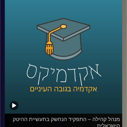
בשנים האחרונות. אבל למה בשנת 2022 בכלל צריך קהילות
מגדריות?
כדי לענות על השאלה הזאת אירחתי בפרק זה את חן
הרשקוביץ אוחיון, מרצת הקורס יסודות בניהול קהילות ברשת'
שותפה מייסדת בארגון קומיונטי פורוורד, ארגון מנהלי קהילות
ומנהלת הקהילה "נשים מדברות > נדל"ן".
לשיחה עם חן הרשקוביץ אוחיון על יסודות ניהול הקהילות
ברשת –
לחצו כאן
לשיחה עם חן הרשקוביץ אוחיון על התפקיד הנחשק "מנהל/ת
קהילה" –
לחצו כאן
קרדיט תמונות:
AudioVersity
מנהל קהילה – התפקיד הנחשק בתעשיית ההיטק
הישראלית