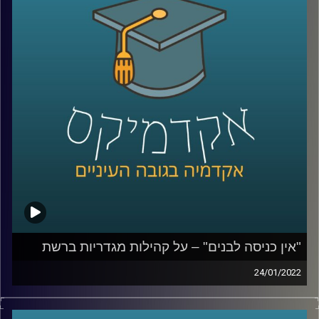
בפרק זה אירחתי את פרופ' יואב יאיר, דיקן בית הספר לקיימות
כאן באוניברסיטת רייכמן והחוקר הראשי של אחד הניסויים
אותם יבצע סטיבה בחלל.
לשיחה עם פרופ' יאיר על השפעות ברשים על כלובי דגים –
לחצו כאן
לשיחה עם פרופ' יאיר על ההתחממות הגלובלית: סיכונים
והזדמנויות –
לחצו כאן
"אין כניסה לבנים" – על קהילות מגדריות ברשת
קרדיט תמונות:
AudioVersity
24/01/2022
עוברות ושוות, אבא פגום והצודקת, נשים מעל חמישים,
jobs4moms ומאמצחיק. תחום הקהילות המגדריות פורח