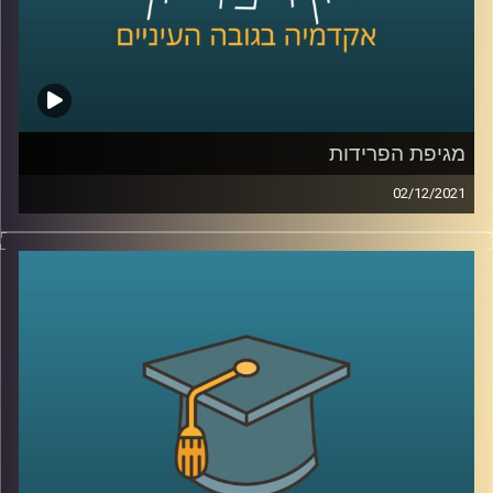
קרדיט תמונות:
AudioVersity
מגיפת הפרידות
02/12/2021
כל מי שתשאלו יספר לכם איך הקורונה השפיעה על תחומי חיו
השונים, באופן שמזמן חרג מהפן הבריאותי: הכלכלה, התיירות,
הבילויים, זכותנו לפרטיות, ואופן הלימוד באקדמיה עברו
טלטלה כתוצאה מהמגיפה שמסרבת לחלוף. עם זאת, מסתבר
שיש תחום נוסף שהושפע מהקורונה ופחות מדברים עליו –
התחום הרומנטי.
בפרק זה שוחחתי עם ד"ר אורי ליפשין, מרצה לפסיכולוגיה
אקזיסטנציאליסטית על ההשפעות של הקורונה על מערכת
היחסים הזוגית, למה הקורונה גרמה ל"מגיפת פרידות" ואיך זה
קשור לילדות שלנו.