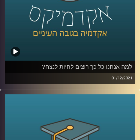
לשיחה עם ד"ר אורי ליפשין על פסיכולוגיה
אקזיסטנציאליסטית והרצון לחיות לנצח
– לחצו כאן
לשיחה עם ד"ר אורי ליפשין על "מוטיבציה לחוסר אונים" –
לחצו כאן
למה אנחנו כל כך רוצים לחיות לנצח?
קרדיט תמונות:
AudioVersity
01/12/2021
אף על פי שברור לנו שאין לנו אפשרות לחיות לנצח מדובר
בכמיהה שקיימת בכולנו.
בתכנית הזאת שוחחתי עם ד"ר אורי ליפשין, מרצה לפסיכולוגיה
אקזיסטנציאליסטית (קיומית) על הביטויים של הרצון לחיות
לנצח בחיינו, הצורך הפסיכולוגי בהמשכיות, היבטים
פסיכולוגים בהתנהגותנו במצב סכנה (למשל: מלחמה או