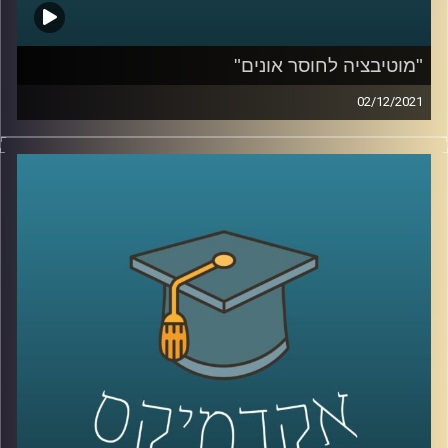
"מוטיבציה לחוסר אונים"
02/12/2021
כאשר שמעתי לראשונה את הביטוי "מוטיבציה לחוסר אונים"
היה נדמה לי שמדובר בטעות, אבל לאחר הסבר קצר הבנתי
שאין הגיוני מזה. בפרק זה שוחחתי עם ד"ר אורי ליפשין, מרצה
לפסיכולוגיה אקזיסטנציליסטית, על התאוריה החדשה
והמסקרנת "מוטיבציה לחוסר אונים".
לשיחה עם ד"ר אורי ליפשין על פסיכולוגיה
אקזיסטנציאליסטית והרצון לחיות לנצח –
לחצו כאן
לשיחה עם ד"ר אורי ליפשין על מגיפת הפרידות בתקופת
הקורונה –
לחצו כאן