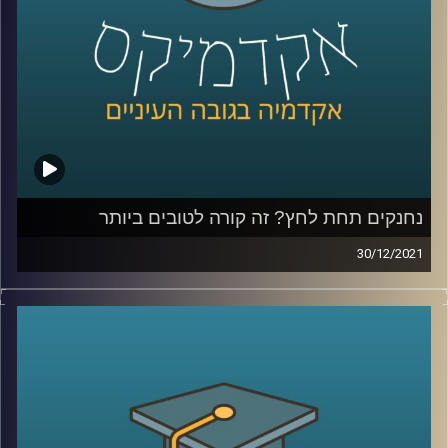
המעבר מבית הספר לתקשורת לתעשיית ההיטק ואיך הופכים
את המילה בינתחומיות מסיסמא לליבת העשייה.
קרדיט תמונות:
AudioVersity
נחנקים תחת לחץ? זה קורה לטובים ביותר
30/12/2021
לעיתים נהוג לחשוב שאם ידחקו בנו לתת את הכל התוצאות
שנשיג ישתפרו.
עם זאת, כאשר פרופ' יאיר גלילי, מייסד המעבדה לחקר
הספורט התקשורת והחברה, בחן את אופן משחקם של שחקני
ה-NBA, הוא מצא שזה לא תמיד המצב…