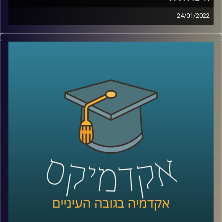
24/01/2022
בעוד בעבר מנהל קהילה היה נחשב לתחביב או לכל היותר
התנדבות היום מדובר במשרה נחשקת בתעשיית ההיטק
הישראלית (ובכלל בעולם). אז מה זה אומר להיות מנהל קהילה
ומה הקישורים הנדרשים לכך?
בתוכנית זאת התארחה חן הרשקוביץ אוחיון, מרצת הקורס
יסודות בניהול קהילות ברשת ושותפה מייסדת בארגון קומיונטי
פורוורד, ארגון מנהלי קהילות להציג את התפקיד המבוקש.
לשיחה עם חן הרשקוביץ אוחיון על יסודות ניהול הקהילה
ברשת –
לחצו כאן
לשיחה עם חן הרשקוביץ אוחיון על קהילות מגדריות –
לחצו
כאן