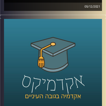
05/12/2021
נדמה שאי אפשר לעבור שבוע ואפילו יום מבלי לשמוע את
המילה "סייבר".
בתכנית הזאת התארח ד"ר טל פבל, מומחה לאיומי אינטרנט
וסייבר והעמקנו בשאלה מהו אותו מרחב קיברנטי שכולם
מדברים עליו ועל ההשלכות של מתקפות סייבר.
לשיחה עם ד"ר טל פבל בנושא קורונה וסייבר –
לחצו כאן
קרדיט תמונות:
AudioVersity