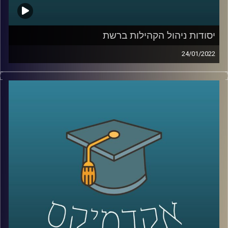
קרדיט תמונות:
AudioVersity
יסודות ניהול הקהילות ברשת
24/01/2022
לאחרונה הסתיים המחזור הראשון של הקורס יסודות בניהול
קהילות ברשת כאן באוניברסיטת רייכמן. מדובר בקורס ישומי
שמטרתו הייתה להכשיר את הסטודנטים להקמת קהילה
כפלטפורמה להנעה חברתית ואקטיביזם. אבל מה זה בכלל
אומר קהילה ואיך מנהלים קהילה במרחב הקיברנטי?
בתוכנית זאת התארחה חן הרשקוביץ אוחיון, מרצת הקורס
ושותפה מייסדת בארגון קומיונטי פורוורד, ארגון מנהלי קהילות.
לשיחה עם חן הרשקוביץ אוחיון על התפקיד הנחשק "מנהל/ת
הקהילה" –
לחצו כאן