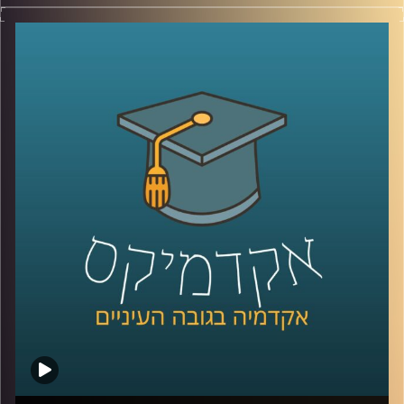
לאחרונה נפתחה באוניברסיטת רייכמן האפשרות ללמוד תואר
שני שעוסק במדעי הנתונים ולמידה חישובית (נקרא לעיתים גם
למידת מכונה או בינה מלאכותית-AI). התואר פתוח לבוגרי תואר
ראשון במדעי המחשב, אבל לא רק להם.
בפרק זה התארח פרופ' אריאל (אריק) שמיר, הדיקן היוצא של
בית הספר אפי ארזי למדעי המחשב. יחד שוחחנו, בגובה
העיינים, על מקצועות העולם החדש, בינתחומיות, שיתוף
פעולה בין סטודנטים ממקצועות שונים וכמובן, למידה
חישובית.
לשיחה עם פרופ' אריאל (אריק) שמיר בנושא "מי מפחד/ת
ממדעי המחשב" –
לחצו כאן
לשיחה עם פרופ' אריאל (אריק) שמיר בנושא "DIY הדור הבא"
–
לחצו כאן
קרדיט תמונות:
AudioVersity