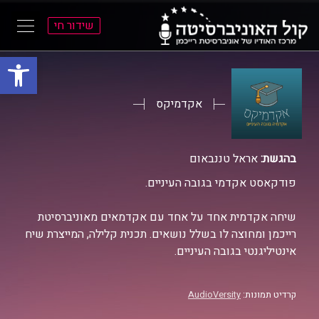
שידור חי
פתח סרגל
ל
ל
תוכן
תפריט
ראשי
ראשי
אקדמיקס
בהגשת:
אראל טננבאום
פודקאסט אקדמי בגובה העיניים.
שיחה אקדמית אחד על אחד עם אקדמאים מאוניברסיטת
רייכמן ומחוצה לו בשלל נושאים. תכנית קלילה, המייצרת שיח
אינטיליגנטי בגובה העיניים.
קרדיט תמונות:
AudioVersity