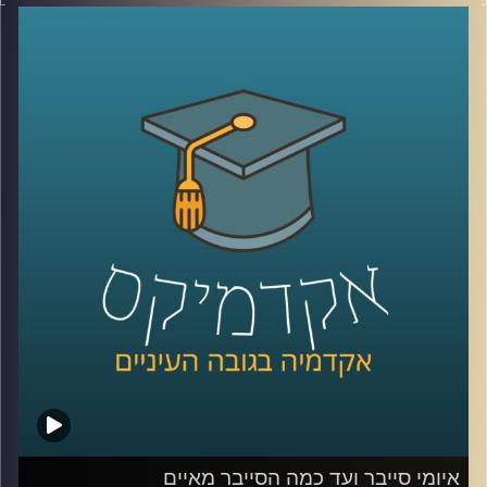
הפיזי למרחב הקיברנטי (האינטרנט). בחלק מהתחומים מדובר
באילוץ אשר אנו רק מחכים שיסתיים ונוכל לחזור ל"דרך המלך"
אך בתחומים מסויימים המעבר לרשת התברר כהצלחה. כך
למשל 56% מהמעסיקים העידו כי הם מעוניינים להמשיך
במתכונת, לפחות חלקית, של עבודה מהבית גם לאחר הקורונה.
על אף היתרונות הרבים של עבודה מרחוק, צריך לזכור שאלו
הופכים אותו לחשופים יותר לאיומי סייבר. איום אליו לא תמיד
הכינו את העובדים לפני המעבר.
אז מה הקשר בין קורונה לסייבר? האזינו לשיחה עם ד"ר טל
פבל, מומחה לאיומי אינטרנט וסייבר.
לשיחה עם ד"ר טל פבל בנושא איומי סייבר ועד כמה הסייבר
מאיים –
לחצו כאן
קרדיט תמונות:
AudioVersity
איומי סייבר ועד כמה הסייבר מאיים