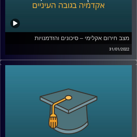
מצב חירום אקלימי – סיכונים והזדמנויות
31/01/2022
בשנה האחרונה חל שינוי משמעותי ביחס הציבורי למשבר
האקלים ובממשלת ישראל הודיעו ששוקלים להכריז מצב
חירום גם בישראל. מה זה אומר מה ההדמנויות שהמצב יוצר?
האזינו לשיחה שקיימתי עם פרופ' יואב יאיר, דיקן בית הספר
לקיימות כאן באוניברסיטת רייכמן.
לשיחה עם פרופ' יאיר על שבוע החלל הישראלי וניסוייו בחלל
–
לחצו כאן