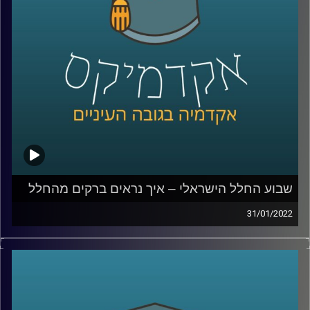
לשיחה עם פרופ' יאיר על שבוע החלל הישראלי וניסוייו מהחלל
–
לחצו כאן
לשיחה עם פרופ' יאיר על ההתחממות הגלובלית: סיכונים
והזדמנויות –
לחצו כאן
קרדיט תמונות:
AudioVersity
שבוע החלל הישראלי – איך נראים ברקים מהחלל
31/01/2022
בשבוע שעבר צויין שבוע החלל הישראלי בפעם העשרית.
מועד שבוע החלל נקבע במטרה להנציח את האסטרונאוט
הישראלי הראשון, אילן רמון, ואסון קולומביה שאירע
ב-1.2.2003. השנה השבטע צויין במקביל להכנותיו של איתן
סטיבה להיות הישראלי השני שיגיע לחלל.