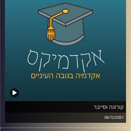
וגם, כמה מהיכולת להיות מצויין היא גנטית וכמה תלויה בסביבה
בה אנו גדלים?
בפרק זה ראיינתי את פרופ' יאיר גלילי אחד ממחברי הספר
"מומחיות ומצוינות: מבט רב-תחומי״ ושוחחנו על הנושאים
האלו.
לשיחה עם פרופ' יאיר גלילי על תופעת החנק תחת לחץ –
לחצו
כאן
קרדיט תמונות:
AudioVersity
קורונה וסייבר
06/12/2021
עם פריצת מגיפת הקורונה העתקנו הרבה פעילויות מהמרחב