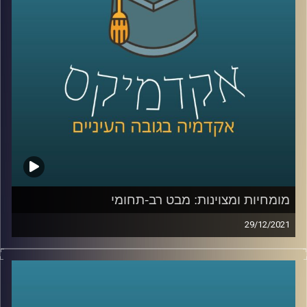
אז מתי הלחץ יכול להוביל לתוצאות טובות יותר, מתי יפגע בהן
ומה המאמנים יכולים ללמוד מתוצאות מחקרו? האזינו לפרק
לשיחה עם פרופ' יאיר גלילי על מומחיות ומצויינות –
לחצו כאן
קרדיט תמונות:
AudioVersity
מומחיות ומצוינות: מבט רב-תחומי
29/12/2021
כולם רוצים להיות מצויינים או מומחים בתחומם אבל מה זה
באמת אומר להיות מומחה? מה הדרישות לכך שמונעות מכולנו
להצטיין בכל תחום? האם יש תכונות משותפות לכל המומחים
– המשפטן המחונן, המומחה במתמטיקה והספורטאי המצטיין?