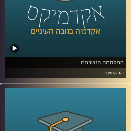
המלחמה הנשכחת
09/01/2023
בסוף המאה ה20 ותחילתה של המאה ה21 ניהל המערב מלחמה
כנגד אויב חדש, ארגוני הטרור האסלאמיסטים. שיאה של
המלחמה הוא כמובן פיגוע ה11/9 והופעתו של דעאש. בפרק
זה ד״ר מיכאל ברק יסקור את המאבק בארגוני הג׳יהאד והאם
המלחמה הזאת מאחורינו
קרדיט תמונות:
AudioVersity