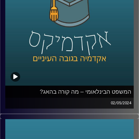
מושגים כלכליים כדאי לכל אחד מאיתנו לדעת
אז איתנו כאן בפרק של היום ד״ר יעל הדס ראשת התכניות
לכלכלה בבית הספר הבינלאומי באוניברסיטת רייכמן.
קרדיט תמונות:
AudioVersity
המשפט הבינלאומי – מה קורה בהאג?
02/05/2024
במשך שנים ישראל טענה כי לבית הדין הבינלאומי אין סמכות
לדון בסכסוך הישראלי־פלסטיני, אך כפי שאנחנו יודעים
המשפט מתנהל וחוקר את המתקפה של חמאס ואת הלחימה
מאז, אז מה בעצם קורה שם, מה הנזקים הפוטנציאליים