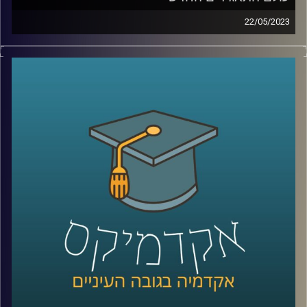
22/05/2023
עולם המימון והתאגידים משתנה כנגד עינינו. פרופסור רובין
יספר לך השינוי, הצרכים החדשים של תאגידים ותפקידם
החברתי החדש
קרדיט תמונות:
AudioVersity