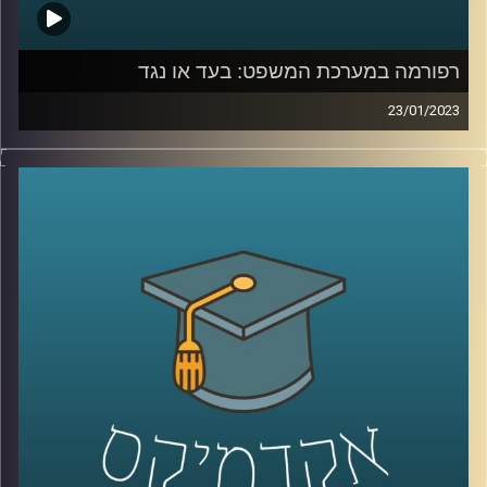
רפורמה במערכת המשפט: בעד או נגד
23/01/2023
בשבועות האחרונים מקדמת הממשלה רפורמה במערכת
המשפט. כתוצאה מכך, הרוחות במדינה סוערות. פרופסור יניב
רוזנאי, סגן דיקן בית הספר למשפטים ומומחה למשפט חוקתי
יסביר על הרפורמה והשלכותיה על כלל המערכות בישראל.
קרדיט תמונות:
AudioVersity