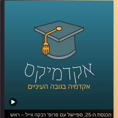
האלה נוספו לשילוש הזה נדבכים נוספים, כמו הרשת החברתית
ובעלי הון. כדי להבין טוב יותר את כללי המשחק החדשים,
הצטרפה אלינו פרופסור קרין נהון.
קרדיט תמונות:
AudioVersity
הכנסת ה-25, ספיישל עם פרופ' רבקה ווייל – ראש