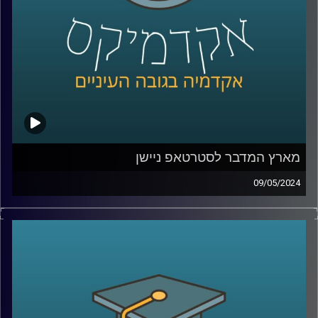
איתנו בפרק של היום ד״ר מאיר ג'בדנפר, מומחה לפוליטיקה
עכשווית של איראן, בבית הספר לאודר לממשל, דיפלומטיה
ואסטרטגיה באוניברסיטת רייכמן.
קרדיט תמונות:
AudioVersity
מארץ המדבר לסטרטאפ ניישן
09/05/2024
שממה חרבה, ענייה ועלובה, ככה תיאר את מדינת ישראל מארק
טווין לפני 150 שנה.
מדינת ישראל נחשבת כיום לאחת המדינות העשירות ביותר
בעולם.למרות אנחנו נמצאים באמצע המדבר המזרח תיכוני,
כשסביבנו לא מעט אויבים שרוצים בהיעלמותנו. ולמרות זאת,
צמחה לה מדינה מערבית לתפארת, אז איך זה קרה? ואיזה