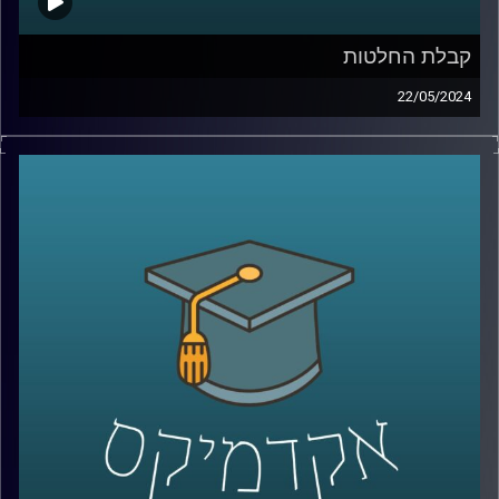
קבלת החלטות
22/05/2024
לאחר ה- 7 באוקטובר, התעוררו שאלות רבות לגבי רציונליות
ההחלטות של יחיא סינוואר, מנהיג חמאס בעזה.
ישנן מחלוקות בין מומחים באשר לרציונליות של סינוואר
בקבלת החלטות. בהתחשב בתוצאות הקשות של המלחמה
בעזה שבה איבד חמאס חלק ניכר מיכולותיו הצבאיות. רבים
סבורים שסינוואר פועל באופן שאינו רציונלי,לעומתם, יש
הטוענים שאמנם הוא פסיכופט, אך הוא מקבל החלטות
רציונליות.
מחקר במעבדה לקבלת החלטות ממוחשבות באוניברסיטת
רייכמן מנסה להעריך את מידת הרציונליות בהחלטותיו של
סינוואר ולהבין את השיקולים והתהליכים המובילים להחלטות
אלו, תוך התחשבות במרכיבים פסיכולוגיים ואידאולוגיים.
אז איתנו כאן פרופ׳ אלכס מינץ, פרופ׳ אלכס מינץ, ראש