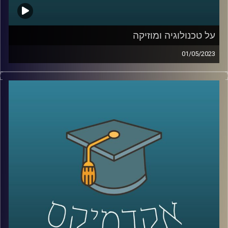
על טכנולוגיה ומוזיקה
01/05/2023
לרוב אנו מחלקים את עולמות הטכנולוגיה והמוזיקה לשני
עולמות נפרדים. אך מה קורה כשהם נפגשים? ד״ר רויטל
הולנדר תספר על הקשר בין יצירתיות, מוזיקה וטכנולוגיה
קרדיט תמונות:
AudioVersity