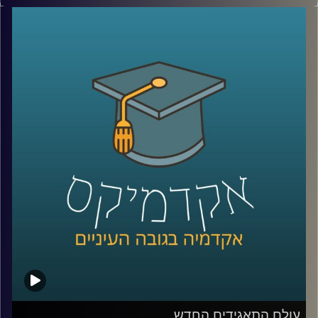
צמחה גם השנאה. עורך דין אילן יונש ואופיר טבת יספרו על
הקליניקה למאבק בשנאה, פועלה ועל הדרכים להאבק ולמגר
שנאה
קרדיט תמונות:
AudioVersity
עולם התאגידים החדש