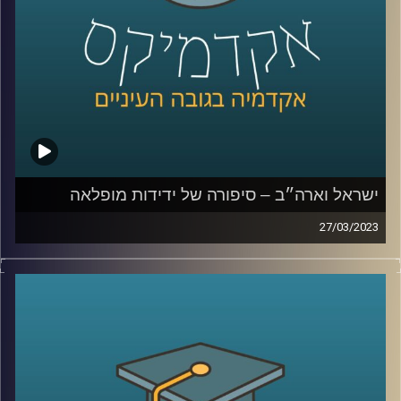
ישראל וארה״ב – סיפורה של ידידות מופלאה
27/03/2023
יחסי ישראל וארה״ב מוכרים לנו הישראלים כידידות טובה
וארוכת שנים. אך האם זה תמיד היה כך?
ד״ר אמנון כוורי יספר על היחסים בין ישראל וארה״ב, מה עומד
בבסיסם ומהם האתגרים העומדים בפניהם
קרדיט תמונות:
AudioVersity