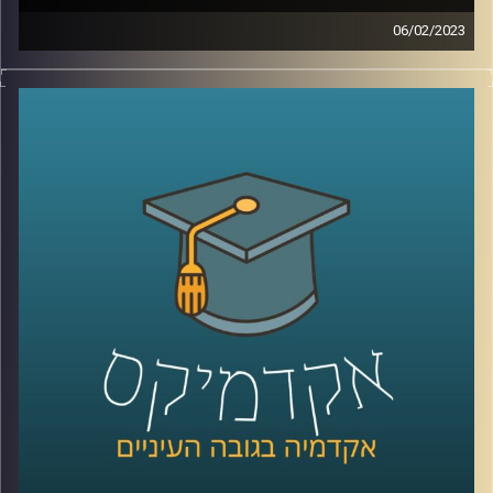
06/02/2023
בשנים האחרונות המשפט הבינלאומי הפך לזירת לאחד ממוקדי
המאבק המרכזיים של מדינת ישראל. כדי להבין טוב יותר את
האיום איתו מתמודדת מדינת ישראל, הצטרפה אלינו ד״ר דנה
וולף
קרדיט תמונות:
AudioVersity