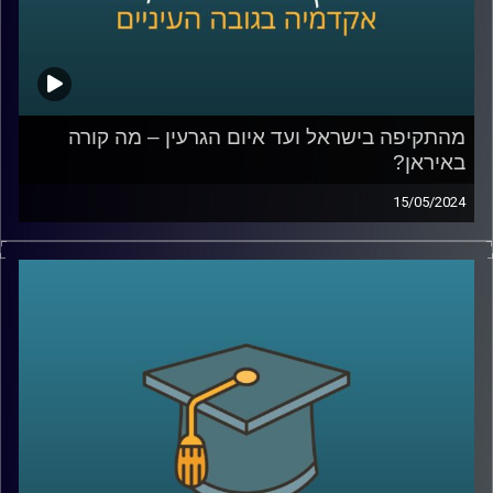
המעבדה לקבלת החלטות ממוחשבת, אוניברסיטת רייכמן.
פרסם 15 ספרים בתחום
קרדיט תמונות:
AudioVersity
מהתקיפה בישראל ועד איום הגרעין – מה קורה
באיראן?
15/05/2024
בליל ה- 14 באפריל, בזמן שאנחנו חיכינו בחרדה למתקפת
הטילים והכטב"מים מאיראן , היו כאלו גם בצד השני שנכנסו
ללחץ.
ברשתות החברתיות הופצו תמונות וסרטונים של אנשים שרצים
להצטייד במצרכים ושתייה ואפילו בדלק מחשש לתגובת נגד
ישראלית.
אז מה כל זה אומר על מה שקורה באיראן כרגע?