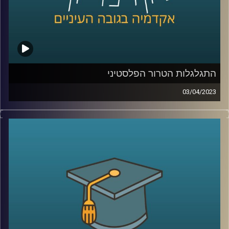
התגלגלות הטרור הפלסטיני
03/04/2023
במשך שנים איים הטרור הפלסטיני על חיי אזרחי מדינת ישראל.
אך מתי הוא החל? מי הוביל אותו? בפרק זה ד"ר אלי כרמון יספר
את סיפורו של הטרור הפלסטיני שעם השנים הפך למאבק
פוליטי
קרדיט תמונות:
AudioVersity