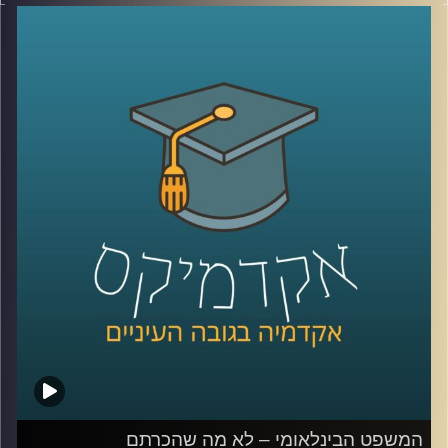
מושגים כמו פייק ניוז, עובדות אלטרטיביות, רשתות חברתיות
וקיטוב חברתי מאיימים על יציבותיהן של חברות דמוקרטיות.
ד״ר עמית לביא דינור, דיקנית ביהס סמי עופר לתקשורת תסביר
על משבר האמון והסכנה לדמוקרטיה
קרדיט תמונות:
AudioVersity
המשפט הבינלאומי – לא מה שהכרתם