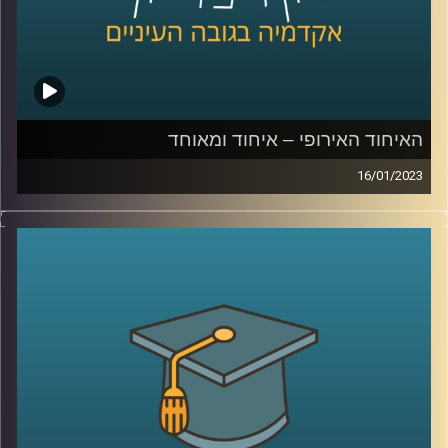
האיחוד האירופי – איחוד ומאוחד
16/01/2023
בשנים האחרונות עומד האיחוד האירופי בפנים אתגרים שונים.
גל מהגרים, מגיפת הקורונה וכיום המלחמה באוקראינה. בפרק
זה ד״ר עמנואל נבון יסביר על הקמתו של האיחוד האירופי,
מטרתו וכלל הקשיים העומדים בפניו
קרדיט תמונות:
AudioVersity