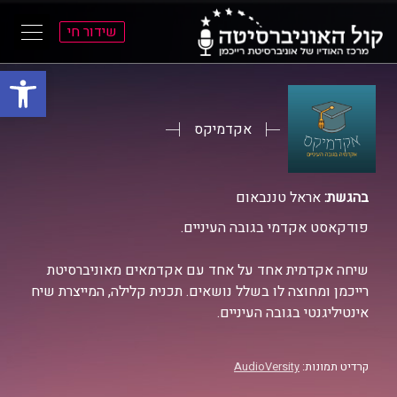
שידור חי
פתח סרגל
ל
ל
תוכן
תפריט
ראשי
ראשי
אקדמיקס
בהגשת:
אראל טננבאום
פודקאסט אקדמי בגובה העיניים.
שיחה אקדמית אחד על אחד עם אקדמאים מאוניברסיטת
רייכמן ומחוצה לו בשלל נושאים. תכנית קלילה, המייצרת שיח
אינטיליגנטי בגובה העיניים.
קרדיט תמונות:
AudioVersity