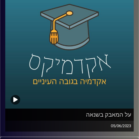
לישראל ואילו הזדמנויות יש לנו בעת הזו?
כדי לשפוך אור על המצב בהאג הצטרפה אלינו ד"ר דנה וולף,
ראשת חטיבת משפט וביטחון בבית הספר לאודר לממשל,
דיפלומטיה ואסטרטגיה.
קרדיט תמונות:
AudioVersity
על המאבק בשנאה
05/06/2023
בשנים האחרונות, בעקבות עלייתן של הרשתות החברתיות