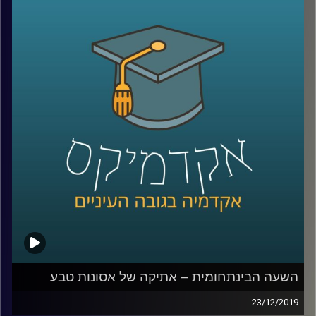
מאוד מובנית מאליה, אבל בפועל בישראל (כמו
בישראל), יש יותר מדי גורמים שפחות מדי
מתקשרים שצריכים לטפל בשוק הפסולת
הביתית
.
ד"ר שירה דסקל מביה"ס לקיימות חקרה בדיוק
את עניין הרגולציה של שוק הפסולת בישראל,
ובשיחה של שעה היא מביאה נתונים מרתקים
על תמונת המצב בתחום, ומביאה פתרונות
פרקטיים ומעוררי תקווה לעתיד
קרדיט תמונות:
AudioVersity
השעה הבינתחומית – אתיקה של אסונות טבע
23/12/2019