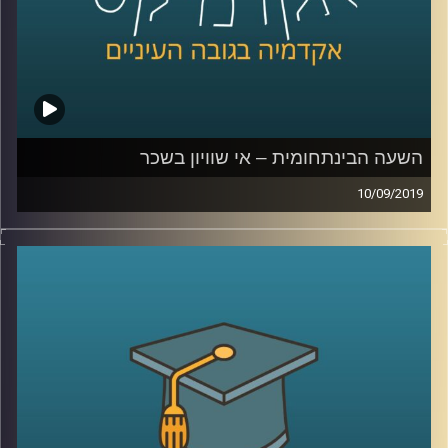
בשעה מרתקת שהולכת לגלות לכם המון דברים
על העבר וגם על העתיד, ד"ר רויטל הולנדר
מביה"ס אדלסון ליזמות לוקחת אותנו דרך יוהן
סבסטיאן באך, אלן טיורינג, הולגרמות יפניות
וקהילת מוזיקאים בתל אביב לנפלאות הפיתוחים
הטכנולוגיים בתחום המוזיקה
השעה הבינתחומית – אי שוויון בשכר
10/09/2019
קרדיט תמונות:
AudioVersity
אפליה מגדרית היא דבר שקיים בהמון תחומי
חיים- הבדלים בשכר, פערים בשוק העבודה,
ייצוג נשים בחברות ובפוליטיקה
.
שני מחקרים של ד"ר טלי רגב מביה"ס טיומקין
לכלכלה, החוקרת כלכלת עבודה בהתמחות של
פערים באי שוויון בשווקים, מביאים מידע מאוד
מעניין
: