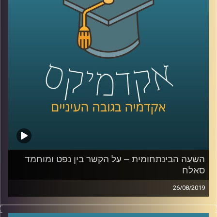
רדזינר למשפטים, מומחית לדיני קניין תכנון
ובנייה מספרת לנו על דרמה מעניינת במיוחד
שקשורה לסעיף הקרוי- "התיישבות יהודית",
שהוא גם הקצר ביותר באותו חוק יסוד- סעיף 7,
זאת במסגרת
המחקר
שערכה יחד עם עמיתה
ד"ר אדם שנער
.
קרדיט תמונות:
AudioVersity
השעה הבינתחומית – על הקשר בין נפט ומוחמד
סאלח
26/08/2019
לאורך שנים המזה"ת היווה אזור חשוב ביותר