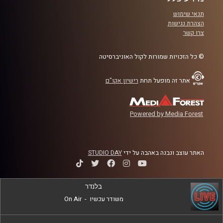
הכלים האלה, איך הם התפתחו, מה המשפט
תנאי שימוש
המקובל במדינות אחרות בנוגע לפרקטיקות
הצהרת נגישות
צרו קשר
החוקתיות הללו, מדוע מעוניינים לבצע בהם
שינויים כאן בישראל, ומי השפעה של שינויים
© כל הזכויות שמורות לקול האוניברסיטה
אלו
?
אתר זה מופעל תחת
רישיון אקו"ם
קרדיט תמונות:
AudioVersity
Powered by Media Forest
האתר עוצב ונבנה באהבה על ידי
STUDIO DAY
בלנדר
משודר עכשיו
-
On Air