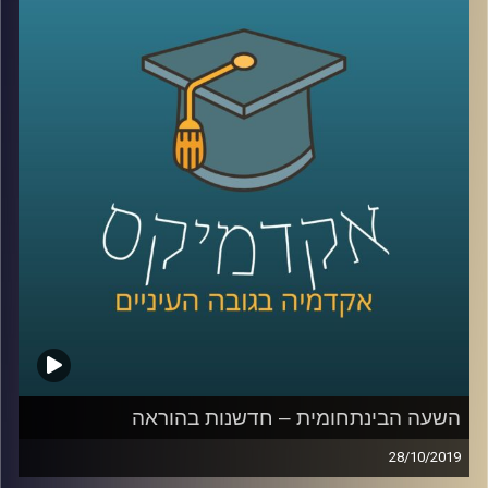
מקומיות (ותוסיפו לזה ילדים בגילים שונים).
אבל זה בדיוק מה שד"ר דפנה קופלמן-רובין מביה"ס ברוך
איבצ'ר לפסיכולוגיה עושה במסגרת היחידה ללקויות למידה
וקשב (שכבר מתרחבת והופכת למכון), ותכנית א.י.ל שמוטמעת
במאות גני ילדים, בתי ספר וחטיבות ביניים.
מוזמנים להצטרף אלינו ולהכיר את עולם ה SEL (וגם לעזור לנו
למצוא תרגום ראוי למושג לעברית
)
קרדיט תמונות:
AudioVersity
השעה הבינתחומית – חדשנות בהוראה
28/10/2019