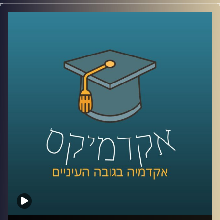
האם האקדמיה עדיין רלוונטית לשוק העבודה
?
אחת הדרכים שבהן ניתן לשנות את התפיסה
הזאת היא על ידי אמצעים חדשים להוראה
באקדמיה
.
המרכז לחדשנות בהוראה באוניברסיטת רייכמן
בראשות עידן אלמוג מפתחת כלים חדשניים
ועושה שימוש בכלים קיימים שאותם היא מנסה
להחדיר לקורסים השונים ולשנות את שיטת
הלימוד הרגילה והמוכרת, ובכך להתאים את
הלימודים באקדמיה למציאות המשתנה
.
קרדיט תמונות:
AudioVersity