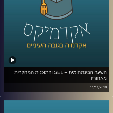
המחקר שלו על דעת הקהל האמריקאית כלפי
ישראל
.
ד"ר כוורי מראה במחקרו כיצד האליטה
הפוליטית בארה"ב הפכה את הנושא של חיבה
כלפי ישראל כנושא מוביל בדיון על מדיניות
החוץ של ארה"ב, וכיצד הוא לוקח חלק חשוב
בקיטוב הפוליטי שבין הרפובליקניים
והדמוקרטיים במדינה
.
השעה הבינתחומית – SEL והתוכנית המחקרית
מאחוריו
קרדיט תמונות:
AudioVersity
11/11/2019
מחקר אקדמי בשיתוף מחקר ביצועי שבודק את הנעשה בשדה
זה משהו שמאוד לא קל לעשות, ובייחוד כשמדובר על שיתוף
פעולה עם גורמים רבים, ביניהם גם משרד ממשלתי ורשויות