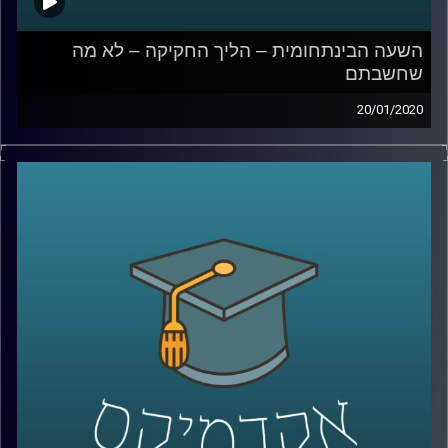
השעה הבינתחומית – הליך החקיקה – לא מה
שחשבתם
20/01/2020
הכנסת עומדת במוקד השיח הציבורי על בסיס
יומי, אך עד כמה הציבור באמת מודע למה
שקורה במסגרת הליכי החקיקה במשכן
?
ד"ר שירלי נוה, מרצה בבית הספר רדזינר
למשפטים וחברת סגל במכללת ספיר, חוקרת
משפט חוקתי, מציגה 2 מחקרים שערכה
במסגרת מחקרה בתחום המשפט ורגולציה
המדברים על יחסיה של הרשות המחוקקת עם 2
גורמים נוספים שמאוד משמעותיים בשיח
הציבורי: ביהמ"ש העליון והשדלנים (לוביסטים)
.