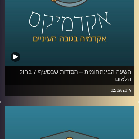
האחד בנוגע ל
השפעה של שפה מגדרית על
תוצאות במבחנים
,
והשני מדבר על שוק שאמור
להיות אנונימי ועדיין ניתן לראות כיצד ההשפעה
של איפיון למגדר פוגעת בנשים- השוק המקוון
.
קרדיט תמונות:
AudioVersity
השעה הבינתחומית – הסודות שבסעיף 7 בחוק
הלאום
02/09/2019
ביולי 2018 עבר בכנסת, ברוב של 62 חברי
כנסת, חוק יסוד: ישראל – מדינת הלאום של
העם היהודי
.
ד״ר רונית לוין שנור, מרצה בכירה בביה"ס הארי