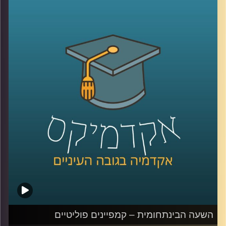
למעצמות המערביות, בין עם בכל הקשור
למעברים בין המערב למזרח הרחוק, ובין אם
באוצרות הטבע שיכלו להפיק בו, כשבראשם
כמובן נמצא הזהב השחור
.
אבל למה בשנים האחרונות מדינות המפרץ
מבינות שהן צריכות לשנות את תוכניותיהן בנוגע
למשאב זה? ואיך מו סאלח קשור לכל העניין
?
ד"ר יוסי מן, חוקר את כלכלת המזה"ת מביה"ס
לאודר לממשל דיפלומטיה ואסטרטגיה
באוניברסיטת רייכמן, מסביר על הגורמים
לשינויים שמתרחשים במדינות המפרץ, על
הפזילה שלהן לעבר מדינה קטנה אחרת
במזה"ת (רמז- מתחילה בי' נגמרת בל' ובאמצע
השעה הבינתחומית – קמפיינים פוליטיים