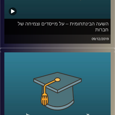
קרדיט תמונות:
AudioVersity
השעה הבינתחומית – על מייסדים וצמיחה של
חברות
09/12/2019
בישראל יש יותר חברות סטארט אפ וקרנות הון
סיכון לאדם מאשר בכל מדינה אחרת בעולם,
יותר מכל מדינה זרה אחרת, ועדיין ביחס לכמות
החברות המוקמות, קיימת בישראל בעיה של
הפיכת חברות קטנות לגדולות
.
פרופ' ניראון חשאי מביה"ס אריסון למנהל
עסקים חקר בשני מחקרים שונים את השפעתם
של מייסדי חברות על צמיחתן, ומראה בעזרת