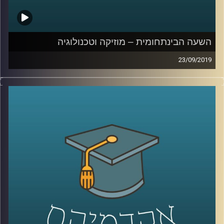
בהומור יכול לגרום לבלבול (ספויילר – לכו תעשו
בינג' של "חברים")
השעה הבינתחומית – מוזיקה וטכנולוגיה
קרדיט תמונות:
AudioVersity
23/09/2019
יוני רכטר אמר פעם : "אי אפשר לכתוב מוזיקה
מתוחכמת בלי יכולת אנליטית", וכמה שהוא
צדק
!
מוזיקה לוקחת חלק גדול בחיים של רוב
האנשים, וכך גם הטכנולוגיה, אך בשנים
האחרונות אנחנו רואים יותר ויותר מקרים של
שילוב שני התחומים האלו, מה שהתחיל עוד
בימי המאה ה-19
.