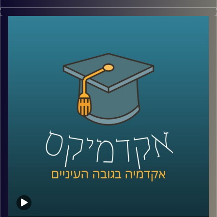
בשנת 2005 פגעה סופת ההורקין קתרינה בניו
אורלינס, וההשלכות שלה היו הרות אסון
.
ד"ר ליזה סבן, סגנית דיקן בביה"ס לאודר
לממשל דיפלומטיה ואסטרטגיה שחוקרת אתיקה
הייתה עדה לטראומה ולהשכלות הקשות של
הסופה על תושבי העיר, והבינה שגם לאסונות
טבע יש זווית אתית (כמו לכל דבר בחיים)
.
ד"ר סבן מסבירה כיצד יש לשאוף לפעול
במצבים של אסונות טבע מבחינת הסיוע שיש
להעניק לאוכלוסייה הנפגעת, תוך שימוש
במודלים בהם הקהילה לוקחת חלק פעיל
בטיפול יחד עם שיתוף פעולה של גורמים
בירוקרטיים, ומדגימה זאת על מקרי עבר שפעלו
בדרכים שונות ומגוונות