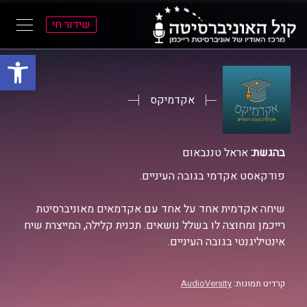
שידור חי
פתח סרגל
ל
ל
תוכן
תפריט
ראשי
ראשי
אקדמיקס
בהגשת:
אראל טננבאום
פודקאסט אקדמי בגובה העיניים.
שיחה אקדמית אחד על אחד עם אקדמאים מאוניברסיטת
רייכמן ומחוצה לו בשלל נושאים. תכנית קלילה, המייצרת שיח
אינטיליגנטי בגובה העיניים.
קרדיט תמונות:
AudioVersity