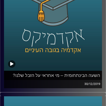
לשם כך חבר לעמיתתו פרופ' מריסטלה
בוטיצ'יני, וביחד נברו באלפי מקורות
היסטוריוניים שונים, בכדי לענות על השאלה הזו
.
קרדיט תמונות:
AudioVersity
השעה הבינתחומית – מי אחראי על הזבל שלנו?
30/12/2019
כולנו מייצרים זבל, אבל מי אחראי עליו
?
השאלה הזו הרבה יותר חשובה ואולי נראית לנו