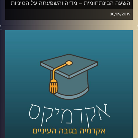
השעה הבינתחומית – מדיה והשפעתה על המיניות
30/09/2019
המדיות השונות משפיעות על אורחות חיינו
כמעט בכל תחום, אך כיצד סדרות ותכנים
עלילתיים משפיעים על המיניות של בני הנוער
?
זוהי בדיוק השאלה שד"ר קרן צור-איל מביה"ס
סמי עופר לתקשורת חוקרת
.
בשעה שבהחלט יכולה להילמד במסגרת שיעורי
חינוך מיני בבתי הספר, מסבירה ד"ר צור-איל
כיצד סדרות פופולריות משפיעות על תפיסת
המיניות של בני נוער, על האופן בו בעזרת
החלטה מודעת של יוצרים ניתן להעלות מודעות
בנושאים הקשורים בחינוך מיני, והשימוש