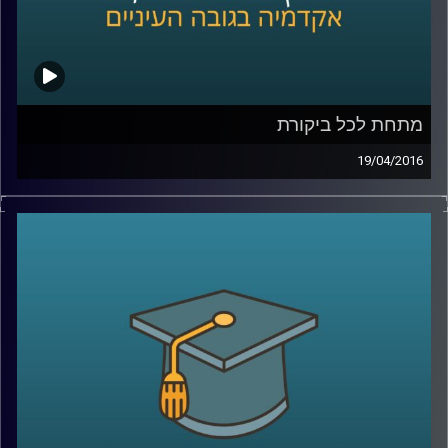
קרדיט תמונות:
AudioVersity
מתחת לכל ביקורת
19/04/2016
אוהבים ביקורת? ביקורתיים כלפי עצמכם או
בעיקר כלפי אחרים? ומה בעניין ביקורת כלפי
הקבוצה אליה אתם משתייכים ומזדהים איתה?
פרופסור תמר שגיא חוקרת יחסים בין קבוצות,
והפעם מתמקדת בשאלת השפעתה של ביקורת
על הקבוצה המבקרת, על הקבוצה המבוקרת
ועל קבוצות חיצוניות לסכסוך
.
קרדיט תמונות:
AudioVersity