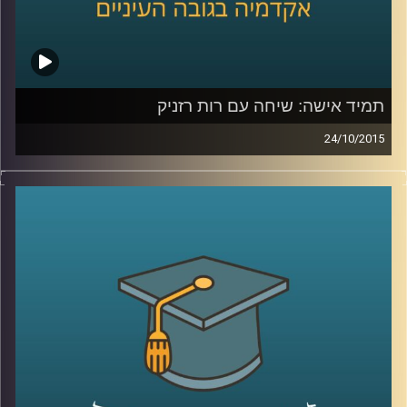
תמיד אישה: שיחה עם רות רזניק
24/10/2015
רות רזניק, מייסדת ויושבת ראש עמותת לא
לאלימות נגד נשים, מספרת על תולדות
הפמיניזם בארץ ישראל והאופן בו התקבל בשיח
הציבורי בתחילת שנות ה-70. קורות חייה מלאים
בעשייה למען נשים במעגל האלימות ושזורים
בשירים והגיגים שכתבה, שיראו אור בספרה
"להיות אישה". תכנית מיוחדת לקראת
היום הבינלאומי למיגור האלימות נגד נשים
.