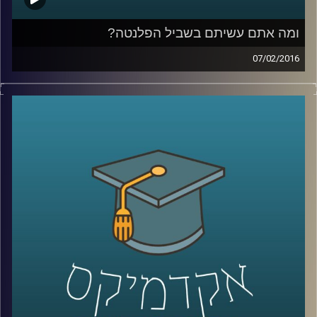
ומה אתם עשיתם בשביל הפלנטה?
07/02/2016
פרופסור אורי מרינוב מביא איתו רוח אופטימית
אך ספקנית לאולפן ומסכם את ועידת האקלים
בפריז. מהתמונה העולמית התגלגלנו לשוחח על
ישראל: משאב המים והים בה והשינויים בתחום
התחבורה הציבורית. אל תשבו שלובי רגליים –
התחילו לפעול למען כדור ארץ קריר יותר,
שמסוגל לשרוד את התרבות הטכנולוגית שלנו
.
קרדיט תמונות:
AudioVersity