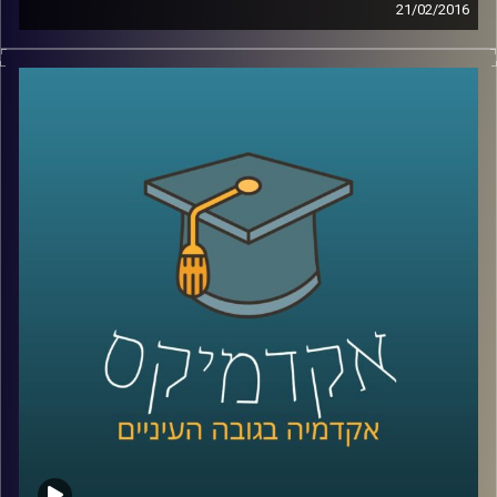
21/02/2016
דוקטור הדס אראל חוקרת אינטליגנציה – מהי?
כיצד מתפתחת? האם ניתן לשפרה והאם אפשר
לקלקלה? מבחני האינטליגנציה חושפים נתון
שאולי קשה לקבל ולהודות בו: כל דור חכם
מקודמו. מצד שני, המבחנים לא השתנו כבר
הרבה מאוד שנים, ויתכן והמדדים שלהם איבדו
משהו מהרלוונטיות שלהם. בואו ללמוד על
המוח שלכם
!
קרדיט תמונות:
AudioVersity