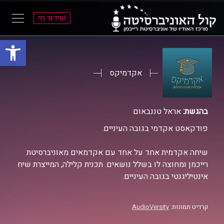
שידור חי
פתח סרגל
ל
ל
תוכן
תפריט
ראשי
ראשי
אקדמיקס
בהגשת:
אראל טננבאום
פודקאסט אקדמי בגובה העיניים.
שיחה אקדמית אחד על אחד עם אקדמאים מאוניברסיטת
רייכמן ומחוצה לו בשלל נושאים. תכנית קלילה, המייצרת שיח
אינטיליגנטי בגובה העיניים.
קרדיט תמונות:
AudioVersity