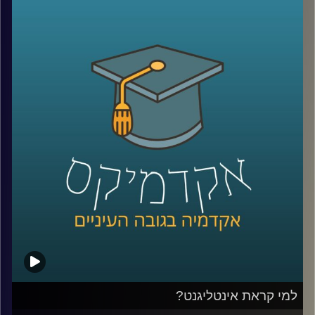
ומקבלת מקום בשיח הציבורי. השאלה היא מה
אפשר לעשות עם זה? דוקטור שרית סמילה-סנד
חוקרת פילוסופיה של מוסר, ושואלת שאלות
מוסריות הקשורות בהשפעתה של תחושת
האמפתיה בין בני האדם וביכולתה לשפר את
היחסים בין אדם לחברו. העיסוק הפילוסופי הופך
מעשי יותר מתמיד
.
קרדיט תמונות:
AudioVersity
למי קראת אינטליגנט?