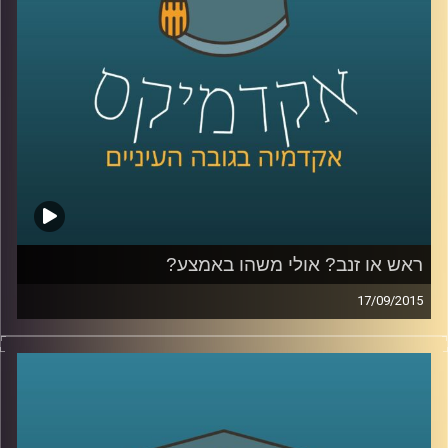
שניים)
.
קרדיט תמונות:
AudioVersity
ראש או זנב? אולי משהו באמצע?
17/09/2015
דוקטור גבריאלה ברזין וגיל מרקוביץ קוראות יחד
בטקסט "הקדמה למסכת אבות" מאת הרמב"ם
ומבררות מהי המידה האמצעית? המידה אליה
יש לשאוף, אותה יש לזהות ולתרגל באופן שונה