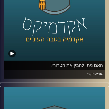
קרדיט תמונות:
AudioVersity
האם ניתן להבין את הטרור?
12/01/2016
הטרור מפחיד ומכעיס אותנו, עד כדי כך שאין
לנו רצון ועניין להבין מה מטרתו, אבל שאלת
המטרה משפיעה על אופן ההתמודדות עם
הטרור: מה מטרת העל של ארגוני טרור, והאם