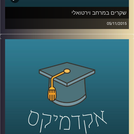
שקרים במרחב וירטואלי
05/11/2015
רגע לפני שהוא עוזב לפוסט דוקטורט ב
– NYU,
ליאור זלמנסון מסביר מדוע כולנו שקרנים ומדוע
לא ניתן להתחמק מאמירת שקרים בשגרת חיינו
הוירטואליים. ניהול זמינות, החלפת זהויות
ומצבים נוספים גורמים לנו לסלף את האמת.
יחד עם זאת, הרשת לא אוהבת אותנו שקרנים.
יודעים למה? על יצירתיות וההזדמנות המופלאה
להיות בצורות נוספות מחוץ לממד המוחשי
.
קרדיט תמונות:
AudioVersity