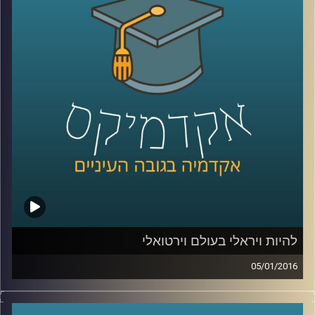
הם עוסקים בזה בלבד, או שפעילויותיהם רחבות
הרבה יותר? סביר כי ההבנה של התמונה
המלאה תעזור למדינות ולקבוצות המותקפות
להתמודד עם הטרור וניסיון ההשתלטות של
האיסלאם הקיצוני. פרופסור אסף מוגדם מספר
קצת על ההיסטוריה של הטרור ומעורבותו של
הטרור במלחמות אזרחים והתקוממויות
.
קרדיט תמונות:
AudioVersity
להיות ויראלי בעולם וירטואלי
05/01/2016
יש לכם את זה מגיל צעיר, אתם מנהלים יופי של
משא ומתן, בונים מודלים עסקיים מוצלחים,