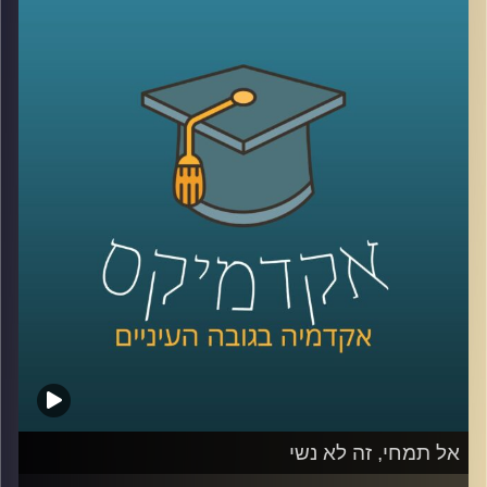
מגדילים את מעגל הלקוחות, אבל העולם
הדיגיטלי לא היה שם כשהתחלתם את הדרך.
עסקים צריכים ללמוד כיצד להיות דיגטליים,
לשחק את המשחק העסקי והרווחי גם בשוק
הוירטואלי. לא די בפתיחת חשבון פייסבוק או
טוויטר ובניית אתר. דוקטור אמיר עציוני על
אסטרטגיות וירטואליות, הצלחות וכישלונות
.
קרדיט תמונות:
AudioVersity
אל תמחי, זה לא נשי