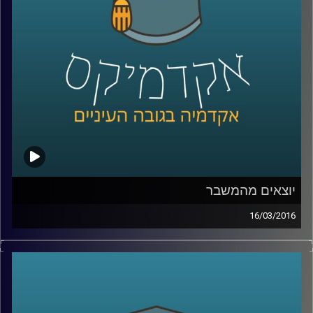
הם מעמד הביניים ואנרגיות מתחדשות
.
קרדיט תמונות:
AudioVersity
יוצאים מהמשבר
16/03/2016
ניהול קונפליקטים הוא עניין שברירי. זה נכון לכל
סוג של קונפליקט – עסקי, דיפלומטי, בין-אישי.
דוקטור אמיר כפיר פיתח מתודולוגיה לטיפול
בקונפליקטים, והקים
ארגון שמפיץ את