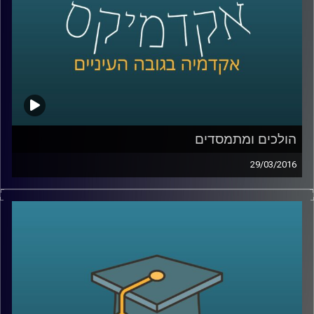
הולכים ומתמסדים
29/03/2016
ראש החוג למדיניות ציבורית באוניברסיטת תל
אביב, פרופסור איתי סנד, מסביר כיצד מבנה
מוסדי משפיע על הכלכלה ועל גורמים חשובים
בה, ובעצם על חיי היומיום של כולנו: בריאות,
חינוך, פנסיה, דיור, אבטלה. שני תחומי ענק
מעניינים המושפעים משינויים במבנה המוסדי