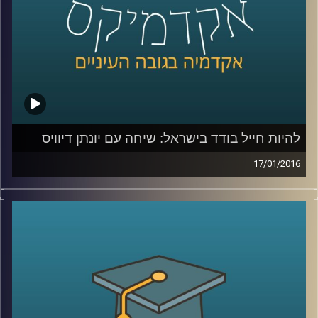
קרדיט תמונות:
AudioVersity
להיות חייל בודד בישראל: שיחה עם יונתן דיוויס
17/01/2016
יונתן דיוויס, סגן הנשיא לקשרי חוץ וראש ביה"ס
הבינלאומי במרכז הבינתחומי, מספר על חייו
מלאי השינוי: המעבר מבריטניה אל ארה"ב,
ההחלטה לשרת בצה"ל, החוויה כחייל וכסטודנט
בודד, רכישת השפה העברית, והקשר של סיפורו
האישי אל עבודתו בשנים האחרונות במרכז
הבינתחומי
.