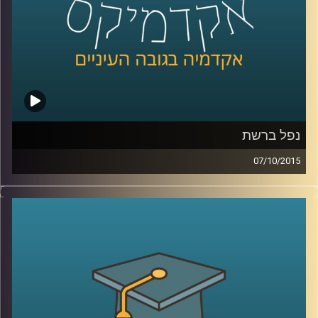
קרדיט תמונות:
AudioVersity
נפל ברשת
07/10/2015
הרשת מבלבלת לנו את כל החוקים! פרופסור
רונן אברהם מתמקד בשאלת הטלת אחריות
נזיקית על משתמשי קצה בכל הנוגע לאבטחת
מידע. האחריות תועיל במניעת עבירות כגון
פלישה למידע אישי, הורדות לא חוקיות
ושימושים לא רצויים אחרים, אבל יש לזה גם
צדדים בעיתיים (כנראה שהבחנתם באחד או