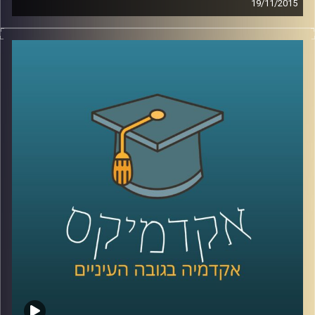
19/11/2015
דוקטור שירי רזניק מספרת על מחאות נשיות
לאורך השנים ברחבי העולם דרך קטעים
נבחרים מהתרבות הפופולארית: שירים משנות
ה-60 וה-90, סרטי דיסני, מכתבים של ילדים
וילדות למפיקי טלוויזיה והספר "המיסתורין
הנשי
".
קרדיט תמונות:
AudioVersity