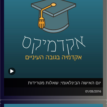
המתודולוגיה בעולם
–
בואו ללמוד לפתור
בעיות, להרוויח מהסבכים שבחייכם ולהשיג קצת
נחת
.
קרדיט תמונות:
AudioVersity
יום האישה הבינלאומי: שאלות מטרידות
01/03/2016
זה מגיע מכל כיוון וצף על פני המים – הטרדות
מיניות במקום העבודה הן בעיה שהולכת