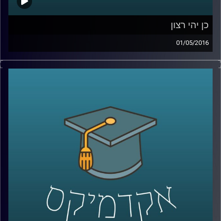
כן יהי רצון
01/05/2016
דוקטור דניאל לוי, פסיכולוג קוגנטיבי, חוקר
סוגיות פילוסופיות ומוסריות מנקודת מבט
שמערבת את הביולוגיה וחקר המוח. כדאי
שנתחיל להכיר בסתירות הקוגנטיביות שבתוכנו,
ויש לא מעט. סוגיית הרצון החופשי וסוגיית
הענישה הן דוגמאות הממחישות סתירות
אלה. היו הוגנים והשיבו תשובות עומק על שתי
השאלות הבאות בטרם תאזינו לתכנית: באיזו
מידה אתם אנשים בעלי רצון חופשי וחופש
בחירה? האם אתם מאמינים בענישה ומאילו
טעמים? עכשיו
– Play!