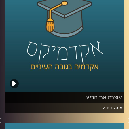
מאדם לאדם, המידה המבלבלת, שכדאי להכיר
לקראת השנה החדשה. המידה האמצעית
מלמדת אותנו, בין היתר, על מורכבות הנפש ועל
הביטוי השגור בתרבות היהודית "לפנים משורת
הדין
".
קרדיט תמונות:
AudioVersity
אוצרת את הרגע
21/07/2015
איה מירון, אוצרת משנה לאמנות ישראלית
במוזיאון ישראל בירושלים, מספרת על מלאכת