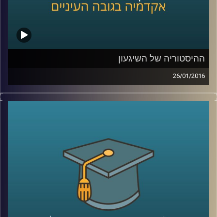
ההיסטוריה של השיגעון
26/01/2016
דוקטור נועה אלבלדה מספרת על מחלת
הסכיזופרניה לאורך השנים: שיטות טיפול,
תגליות מכוננות ותפישות חברתיות. כיום, עדיין
ניצבות בפני המדע שאלות גדולות לגבי
הסכיזופרניה, ונועה משתפת בהן ובשאיפת
המחקר. גם לחברה אחריות רבה, הקשורה
בשילוב חולי הסכיזופרניה, שמהווים 1%
מהאוכלוסייה, בשגרה ה"נורמטיבית
".