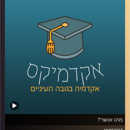
האוצרות: במה כרוכה, מדוע מאתגרת, האם
משתנה לאורך השנים? לכבוד 50 שנים להיווסדו
של מוזיאון ישראל שוחחנו על אודות התערוכה
"
1965 –
היום
",
המתמקדת ביצירה הישראלית
בשנת חניכת המוזיאון, תערוכה שמאפייניה
שונים בתכלית מאופן אוצרותן המקובל של
תערוכות, דבר שיצר תוצר אוצרותי שונה ומרתק.
לכו לבקר
!
קרדיט תמונות:
AudioVersity
מהו אושר?