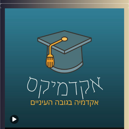
יום האישה כמעט כאן ועוד מעט החנויות יתמלאו קישוטים
ורודים, חנויות פרחים ינסו לשכנע גברים שהיום הם חייבים
לפנק את האישה שלהם וברים יצעו לנשים משקאות במחיר
מופחת. בנוסף בעיתונים והרשתות בחבתיות יתחילו להגיע
תזכורות למקור היום הזה שהפך לחגיגת קניות –
מחאה על
פערי שכר מגדריים
.
האימרה שנשים מקבלים 30% פחות מגברים שגורה בפי רבים
אבל תמיד יגיעו גם אלו שיסבירו שזה כי נשים עובדות פחות
שעות או בגלל שנשים עובדות במקצועות פחות רווחיים. אז
מה הפער בין השכר של גבר ואישה שעובדים באותה המשרה
והאם כבר השנה המצב עתיד להשתפר? בפרק הזה פרופ' שרון
רבין מרגליות, לשעבר דיקנית בית הספר למשפטים כאן
באוניברסיטת רייכמן ומרצה וחוקרת של דיני העבודה תענה
בדיוק על השאלות האלו.
לשיחה עם פרופ' שרון רבין מרגליות בנושא מיקרו-אגרסיות –