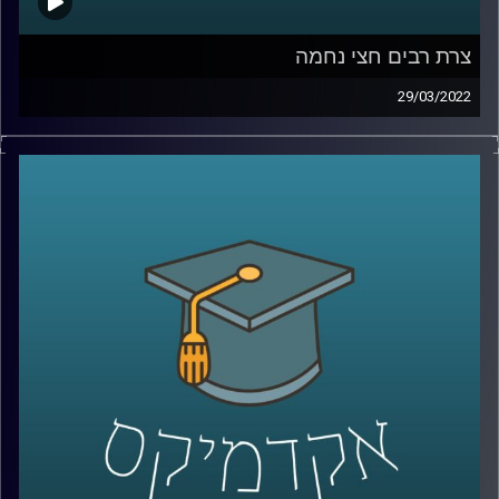
צרת רבים חצי נחמה
29/03/2022
אנחנו יודעים שצרת רבים היא חצי נחמה, אבל למה? את
ההיבטים הפסיכולוגיים של השאלה הזאת חקרה ד"ר דאפי
קוניס, מרצת הקורס "שיפוטים מוסריים, יושר ורמאות" ויש לה
תשובה מאוד מעניינת.
האזנה נעימה
לשיחה על האחד באפריל ושקרים יומיומיים –
לחצו כאן
קרדיט תמונות:
AudioVersity