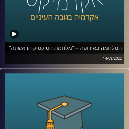
לשיחה עם ד"ר ערגה אטד על המלחמה ברשתות החברתיות –
לחצו כאן
קרדיט תמונות:
AudioVersity
המלחמה באירופה – "מלחמת הטיקטוק הראשונה"
14/03/2022
בשנים האחרונות חל שינוי באופן הסיקור התקשורתי. הדיווח
נעשה רגשי והמידע זורם אלינו בכל רגע, לעיתים ללא תיווך
(ברשתות החברתיות). במציאות בה כל אזרח עם טלפון מעביר
מידע לכלל הציבור, העיתונאי כבר לא רק מדווח אלא רואה
עצמו כחלק מהסיפור.
בפרק הזה ד"ר ערגה אטד, חוקרת את תחום השכנוע והעברת