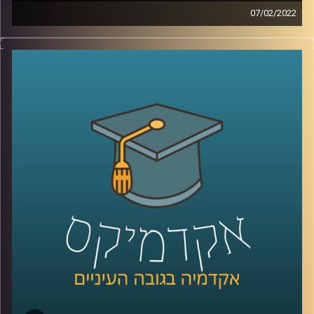
07/02/2022
בועידת האקלים בגלאזגו השנה הצהיר ראש הממשלה, נפתלי
בנט, שישראל תצמצם את פליטת הפחמן שלה לאפס עד שנת
2050. אבל איך עושים את זה? איך גורמים למשקי הבית לפלוט
פחות פחמן, פעולה שהיום היא שקופה להם?
אחת הדרכים להפוך את פליטת הפחמן לפחות שקופה היא
"מכסות פחמן אישיות" (PCA- personal carbon allowance),
שיטה אותה חוקרת פרופ' יעל פרג, סגנית דיקן בית הספר
לקיימות, כבר משנת 2008.
לשיחה עם פרופ' יעל פרג על ביטחון אנרגטי –
לחצו כאן
לשיחה עם פרופ' פרג על שינוי מהאמצע אל החוץ –
לחצו כאן
קרדיט תמונות:
AudioVersity