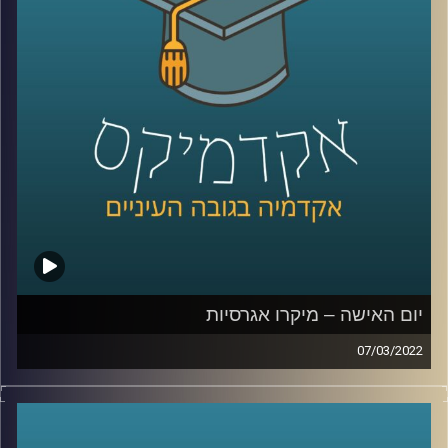
הנדרשים.
כדי לענות על השאלה הזאת בפרק זה התארחה ד"ר ערגה אטד,
חוקרת את תחום השכנוע והעברת המסרים ומרצת הקורס
תקשורת פוליטית בבית ספר לאודר לממשל.
לשיחה עם ד"ר ערגה אטד על הלחימה ברשתות החברתיות –
לחצו כאן
לשיחה עם ד"ר ערגה אטד על פייק ניו –
לחצו כאן
יום האישה – מיקרו אגרסיות
07/03/2022
קרדיט תמונות:
AudioVersity
בשנת 2017 ארץ נהדרת שידרו
מערכון
בו נראתה ישיבה
בהובלת אישה וההערות שאותה אישה מקבלת. אומנם מדובר
מערכון סאטירי אבל לסוג ההערות במערכון יש שם –
מיקרו