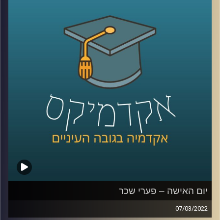
אגרסיות
.
אז מה הביטוי "מיקרו-אגרסיות" אומר, איך זה מתבטא בשטח,
והאם מדובר בעילת תביעה – האזינו לשיחה שקיימתי עם
פרופ' שרון רבין מרגליות, לשעבר דיקנית בית הספר למשפטים
כאן באוניברסיטת רייכמן ומרצה וחוקרת של דיני העבודה.
לשיחה עם פרופ' שרון רבין-מרגליות על פערי שכר –
לחצו
כאן
קרדיט תמונות:
AudioVersity
יום האישה – פערי שכר
07/03/2022