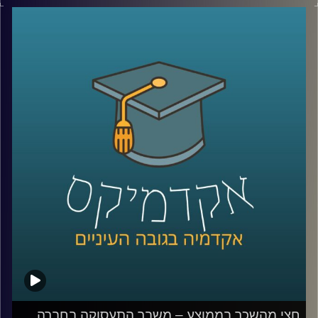
לא בכל המגזרים. במשך עשרים שנים כמעט ולא היה שינוי
בכמות הגברים הערבים באקדמיה וזה משפיע על היכולת
שלהם להשתלב בשוק העבודה המשנה את פניו.
האזינו לחלק השני של השיחה שקיימתי עם ד"ר מריאן תחאכו,
מנהלת המרכז למדיניות כלכלית של החברה הערבית במכון
אהרן.
לשיחה עם ד"ר מריאן תחואוכו על משבר התעסוקה במגזר
הערבי –
לחצו כאן
לשיחה עם ד"ר מריאן על מערכת החינוך הערבית ומחסום
השפה –
לחצו כאן
קרדיט תמונות:
AudioVersity
חצי מהשכר בממוצע – משבר התעסוקה בחברה