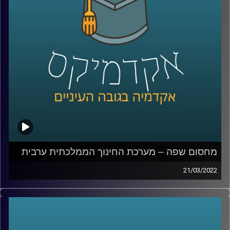
האזנה נעימה.
קרדיט תמונות:
AudioVersity
מחסום שפה – מערכת החינוך הממלכתית ערבית
21/03/2022
איך הגענו למצב שחמישית מהאוכלוסיה לא יכולה לדבר עם
השאר, למה בוגרי מערכת חינוך ממלכתית אחרי 12 שנות לימוד
לא יודעים לנהל שיחת חולין בשפה הרשמית של המדינה בה
למדו המערכת ממלכתית ומה הקשר בין זה לפרעות שהיו