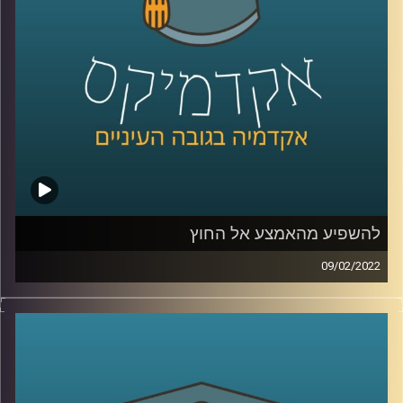
לשיחה עם ד"ר שירי רזניק על איך ילדות תופסות סיפורי אהבה
–
לחצו כאן
לשיחה עם ד"ר רזניק עם הקשר בין אהבה לצרכנות –
לחצו
כאן
קרדיט תמונות:
AudioVersity
להשפיע מהאמצע אל החוץ
09/02/2022
אני משערת שרובכם ורובכן שמעתם על שינויים מהשטח,
כלומר מלמעטה ומשם עולים "למעלה" אל מקבלי ההחלטות
(bottom up) ועל שינויים שמגיעים מלמעלה ומנחתים מטה אל
האזרחים (top-down). פרופ' יעל פרג, סגנית דיקן בית הספר
לקיימות, מציינת שיש עוד מקור ממנו יכולים להגיע שינויים.
האמצע. אז מיהם אותם "אנשי אמצע" ולמה הם כל כך