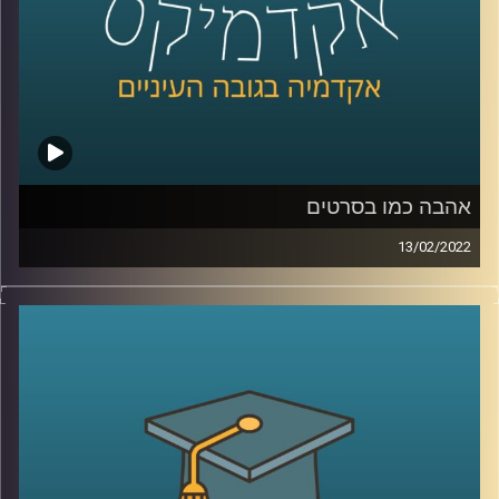
לשיחה עם ד"ר שירי רזניק על "אהבה כמו בסרטים" –
לחצו
כאן
לשיחה עם ד"ר שירי רזניק על אהבה וצרכנות –
לחצו כאן
קרדיט תמונות:
AudioVersity
אהבה כמו בסרטים
13/02/2022
כולם רוצים אהבה כמו בסרטים, כזאת שממבט ראשון יודעים
בה ש"זה-זה". אבל מהי בעצם אותה אהבה הוליוודית ומה הבעיה
בייצוג האהבה שאנחנו מקבלים בסרטים?
האזינו לשיחה שקיימתי עם ד"ר שירי רזניק, פסיכולוגית חברתית
וחוקרת תקשורת, מרצת הקורס "ייצוגים של אהבה וזוגיות
בתרבות הפופולארית".