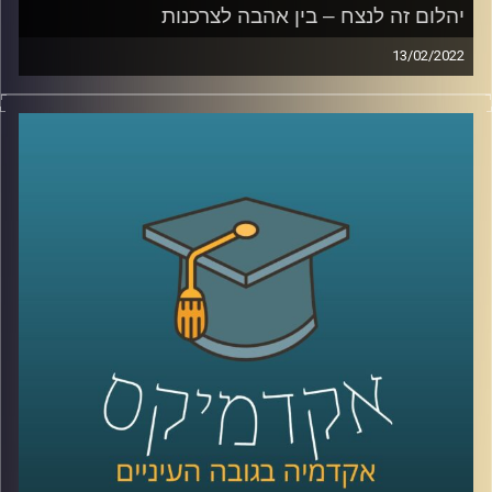
לחצו כאן
יהלום זה לנצח – בין אהבה לצרכנות
13/02/2022
קרדיט תמונות:
AudioVersity
מרלין מונרו הצהירה כבר בשנות החמישים כי "יהלום הוא חברה
הטוב ביותר של האישה", בכל זאת… יהלומים זה לנצח…
אז איך הצליחו לשכנע אותנו שיש קשר בלתי נפרד בין אבנים
לאהבה? האזינו לשיחה שקיימתי עם ד"ר שירי רזניק,
פסיכולוגית חברתית וחוקרת תקשורת, מרצת הקורס "ייצוגים
של אהבה וזוגיות בתרבות הפופולארית".
לשיחה עם ד"ר שירי רזניק על "אהבה כמו בסרטים" –
לחצו
כאן
לשיחה עם ד"ר רזניק על איך ילדות תופסות סיפורי אהבה –
לחצו כאן