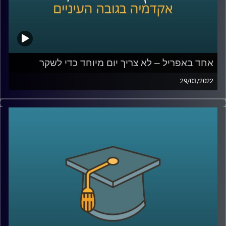
אחד באפריל – לא צריך יום מיוחד כדי לשקר
29/03/2022
השבוע מצויין האחד באפריל, April fools או יום הכזבים
הבינלאומי. אבל מסתבר שלא צריך יום מיוחד כדי לשקר ורובנו
עושים זאת עשרות פעמים ביום.
אז למה אנחנו משקרים ומאיזה שקרים אפילו לא כדאי
שנמנע? האזינו לשיחה שקיימתי עם ד"ר דאפי קוניס, מרצת
הקורס "שיפוטים מוסריים, יושר ורמאות".
לשיחה בנושא מדוע צרת רבים היא חצי נחמה –
לחצו כאן