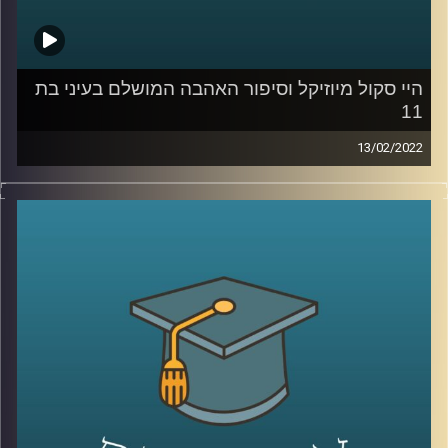
קרדיט תמונות:
AudioVersity
היי סקול מיוזיקל וסיפור האהבה המושלם בעיני בת
11
13/02/2022
רובנו צפינו בילדותינו סרטי דיסני ושמענו אגדות לפני השינה.
ד"ר שירי רזניק, פסיכולוגית חברתית וחוקרת תקשורת, בדקה
איך אלו משפיעים על "סיפור האהבה המושלם בעיינינו, או
ליתר דיוק בעייני בנות 11-12. וגם, מה ההבדל בו פירשו בנות
הפריפריה את הסרט "היי סקול מיוזיקל" לאופן בו הסרט פורש
על ידי בנות המרכז?
האזינו להמשך השיחה שקיימתי עם ד"ר שירי רזניק, מרצת
הקורס ייצוגים של אהבה וזוגיות בתרבות הפופולארית.