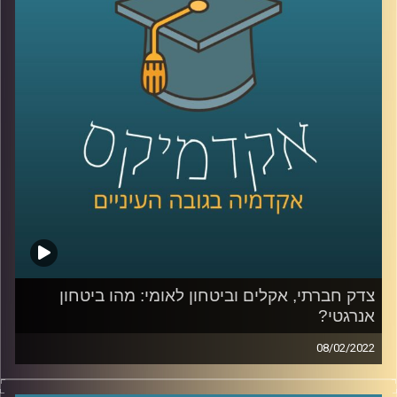
חשובים? האזינו לשיחה.
לשיחה שקיימתי עם פרופ' יעל פרג על מכסות פחמן אישיות –
לחצו כאן
לשיחה שקיימתי עם פרופ' יעל פרג על ביטחון אנרגיה –
לחצו
כאן
קרדיט תמונות:
AudioVersity
צדק חברתי, אקלים וביטחון לאומי: מהו ביטחון
אנרגטי?
08/02/2022
איך מאזנים בין הרצון באספקה תמידית של אנרגיה לכולם לבין
קיימות ועד כמה נסכים לקבל את עליית מחירי החשמל כדי