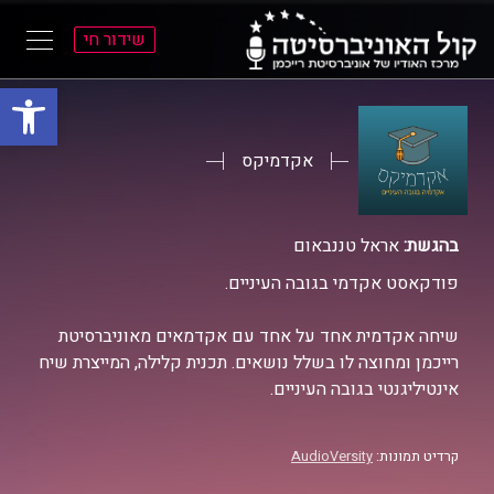
שידור חי
פתח סרגל
ל
ל
תוכן
תפריט
ראשי
ראשי
אקדמיקס
בהגשת:
אראל טננבאום
פודקאסט אקדמי בגובה העיניים.
שיחה אקדמית אחד על אחד עם אקדמאים מאוניברסיטת
רייכמן ומחוצה לו בשלל נושאים. תכנית קלילה, המייצרת שיח
אינטיליגנטי בגובה העיניים.
קרדיט תמונות:
AudioVersity