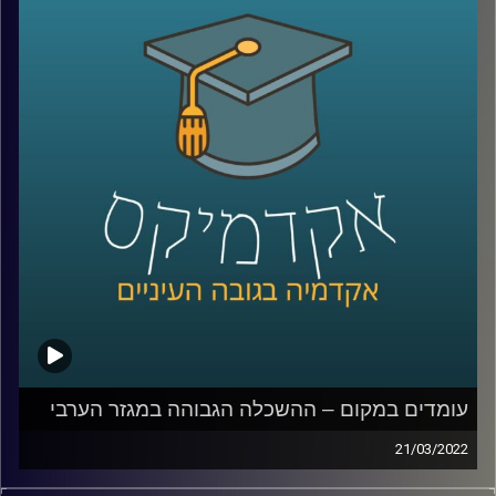
במהלך שומר החומו?
האזינו לחלק השלישי והאחרון של השיחה שקיימתי עם ד"ר
מריאן תחואוכו, מנהלת המרכז למדיניות כלכלית של החברה
הערבית במכון אהרן.
לשיחה עם ד"ר מריאן תחואוכו על משבר התעסוקה במגזר
הערבי –
לחצו כאן
לשיחה עם ד"ר מריאן תחואוכו על ההשכלה הגבוהה במגזר
הערבי –
לחצו כאן
עומדים במקום – ההשכלה הגבוהה במגזר הערבי
קרדיט תמונות:
AudioVersity
21/03/2022
ישראל היא אחת המדינות עם הכי הרבה משכילים לנפש, אבל