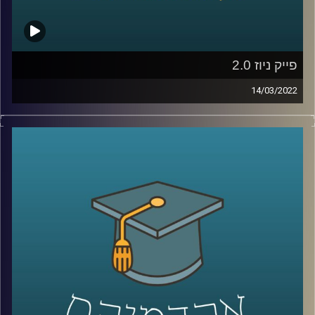
לשיחה עם ד"ר מריאן על מחסום השפה ומערכת החינוך
הערבית –
לחצו כאן
קרדיט תמונות:
AudioVersity
פייק ניוז 2.0
14/03/2022
מלכת היופי של אוקראינה לא התגייסה לצבא, לא כל כך בטוח
שטייס אוקראיני אחד הפיל שישה מטוסי קרב רוסיים וגם חלק
מצילומי התקיפות שרואים בחדשות הם סרטונים ותמונות
מלפני מספר שנים או במקרה היותר גרוע – סרטונים שנוצרו
בסימולטור. אז האם וכמה נצמדים לעובדות במלחמת התודעה
שמתרחשת כרגע או שבמלחמה כמו במלחמה כל האמצעים
כשרים? האזינו לשיחה שקיימתי עם ד"ר ערגה אטד, חוקרת את
תחום השכנוע והעברת המסרים ומרצת הקורס תקשורת
פוליטית בבית ספר לאודר לממשל.
לשיחה עם ד"ר ערגה אטד על מלחמת התודעה –
לחצו כאן