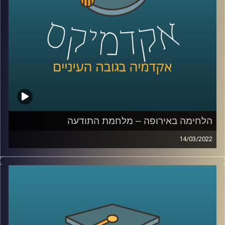
המסרים ומרצת הקורס תקשורת פוליטית בבית ספר לאודר
לממשל, תסביר כיצד השינויים באופן הסיקור השפיעו על
ההצגה בתקשורת של המלחמה בין רוסיה לאוקראינה.
לשיחה עם ד"ר ערגה אטד על מלחמת התודעה –
לחצו כאן
לשיחה עם ד"ר ערגה אטד על פייק ניוז –
לחצו כאן
קרדיט תמונות:
AudioVersity
הלחימה באירופה – מלחמת התודעה
14/03/2022
בימים האלו אנו רואים באמצעי התקשורת וברשתות החברתיות
מראות שרבים מאיתנו לא האמינו שנראה – מחלמה באירופה.
כמעט בכל מהדורת חדשות הדיווחים על המלחמה דואגים
להזכיר לנו שלא מדובר רק במערכה צבאית אלא גם במערכה
פסיכולוגית או ב"קרב על התודעה". אבל, מה זה אומר "מלחמה
על התודעה"? במי נלחמים, מה הם "כלי הנשק" ומה ההישגים