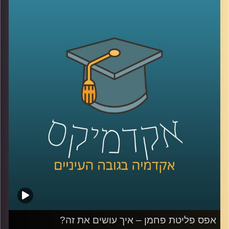
לשמור על איכות הסביבה?
פרופ' יעל פרג, סגנית דיקן בית הספר לקיימות, התארחה בפרק
הזה והעלתה את הסוגיות החברתיות, סביבתיות וביטחוניות
הנוגעות בביטחון אנרגטי.
לשיחה שקיימתי עם פרופ' פרג על מכסות פחמן אישיות –
לחצו כאן
לשיחה שקיימתי עם פרופ' פרג על שינוי מהאמצע אל החוץ –
לחצו כאן
קרדיט תמונות:
AudioVersity
אפס פליטת פחמן – איך עושים את זה?