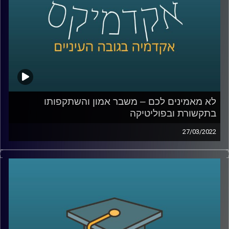
קרדיט תמונות:
AudioVersity
לא מאמינים לכם – משבר אמון והשתקפותו
בתקשורת ובפוליטיקה
27/03/2022
האמון בין בני אדם הוא הדבק שמאפשר את קיום מוסדות
החברה. אז מה קורה כאשר יש משבר אמון והשיח על "פייק
ניוז" או "עובדות אלטרנטיביות" הופך לדומיננטי?
על כך דנים בהרחבה ד"ר עמית לביא דינור, דיקנית בית הספר
סמי עופר לתקשות וד"ר יובל קרניאל משפטן, חוקר תרבות,
תקשורת ומומחה לאתיקה בספר "משבר אמון".