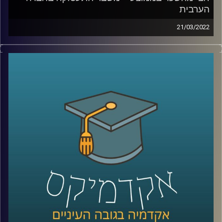
הערבית
21/03/2022
החברה הערבית מהווה כחמישית מהאוכלוסייה וכרבע
מהצעירים. כפי שהסביר זאת כבר ב-2015 נשיא המדינה דאז,
ראובן ריבלין, בנאום השבטים המפורסם, אם לא נשנה את דרך
החשיבה שלנו על שוק העבודה ישראל לא תוכל להמשיך להיות
כלכלה מפותחת.
בפרק הזה ד"ר מריאן תחואוכו, מנהלת המרכז למדיניות כלכלית
של החברה הערבית במכון אהרן, תספר איך המשבר נראה
בשטח, מה אפשר לעשות זאת כדי לשנות את המצב ואיפה
כדאי לשים את מירב המאמצים.
לשיחה עם ד"ר מריאן תחואוכו על ההשכלה הגבוהה במגזר
הערבי –
לחצו כאן