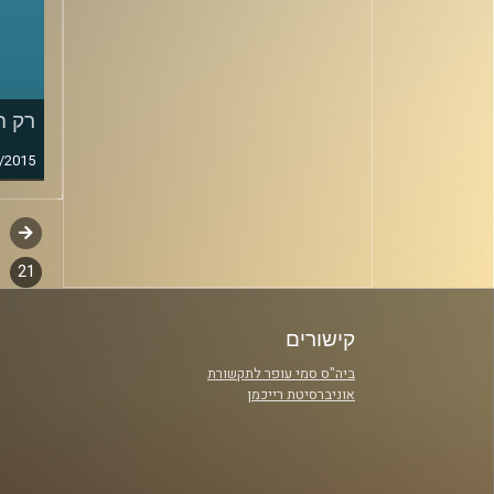
רק ה
/2015
קודם
דפדו
סגירה
21
פרקי
קישורים
ביה"ס סמי עופר לתקשורת
אוניברסיטת רייכמן