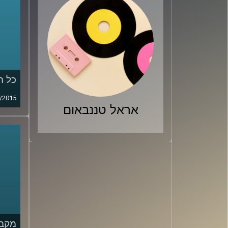
כל ה
/2015
אראל טננבאום
מקבי