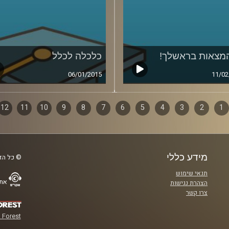
מצאות בראשלך!
כלכלה לכלל
06/01/2015
11/02
1
ף
2
3
4
5
6
7
8
9
10
11
12
ם
מידע כללי
© כל הזכ
תנאי שימוש
אתר
הצהרת נגישות
צרו קשר
 Forest