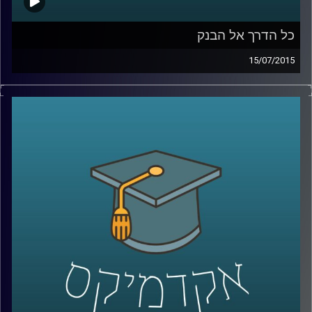
כל הדרך אל הבנק
15/07/2015
נדין בודו טרכטנברג, המשנה לנגידת בנק
ישראל, עושה סדר: מה תפקידו של הבנק, כיצד
הוא פועל להשגת מטרותיו ואילו כלים כלכליים
עומדים לרשותו? נדין מסבירה על הקשר בין
משברים כלכליים לבין הפעילות של הבנקים
המרכזיים, ומנסה לתאר את התמונה הבעייתית
והמורכבת בכל הנוגע לסוגיות העוני העולמי.
אישה מעוררת השראה ובעלת השפעה
מתיישבת לשעה באולפן
.
קרדיט תמונות:
AudioVersity