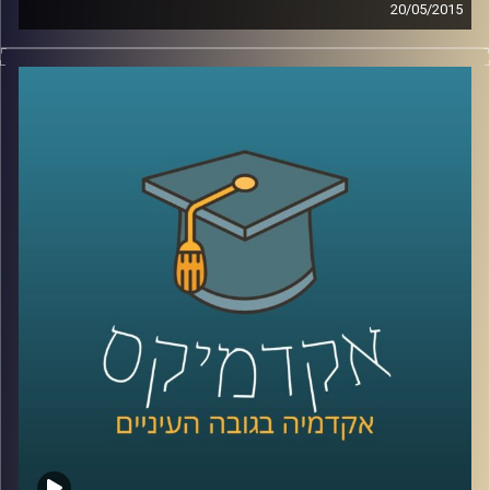
20/05/2015
קשה להאמין עד כמה משפיעים עלינו אמצעי
המדיה הדיגיטליים. דוקטור גלי עינב מאירה את
השינויים בשוק העבודה ובתחום החינוך בעקבות
שינויים אלו. מה עלינו ללמוד כדי לגדול
מתאימים לעולם הדיגיטלי ולשינויים הרבים
והמהירים המתרחשים בו? אילו תכונות כדאי
לשפר ולטפח על מנת להשתלב בשוק העבודה
הנוכחי, שדורש גמישות רבה
?
קרדיט תמונות:
AudioVersity