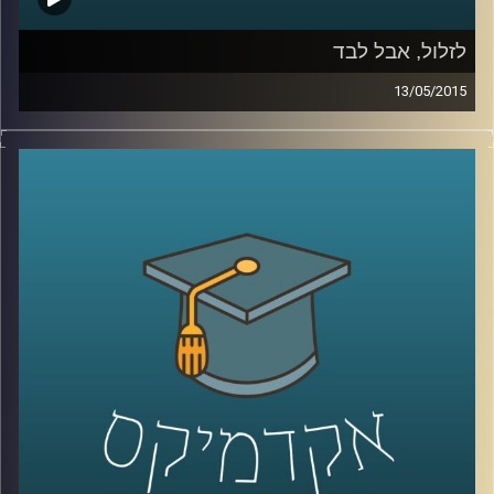
לזלול, אבל לבד
13/05/2015
ליאור זלמנסון עוסק בתרבות הוירטואלית
מהיבטים רבים; באקדמיה הוא כותב דוקטורט
על התמודדותם העסקית של אתרים, ושואל
האם פרסום הוא המודל העסקי היחיד האפשרי?
באמנות הוא מייסד ומוביל את פסטיבל
Print
Screen
בסינמטק חולון, העוסק בהשפעות
המהפכה הדיגיטלית על חיינו, בעיקר דרך
ייצוגים בקולנוע. ליאור מספר על השפעתה של
צפיית הזלילה על קהל הצופים ועל שיחות
המסדרון שלנו, ומשם על הצורך החברתי
בקהילתיות. עוד שוחחנו על מושג הכבדות –
מדוע הפכה הקלילות כה פופולארית, אולי כדאי