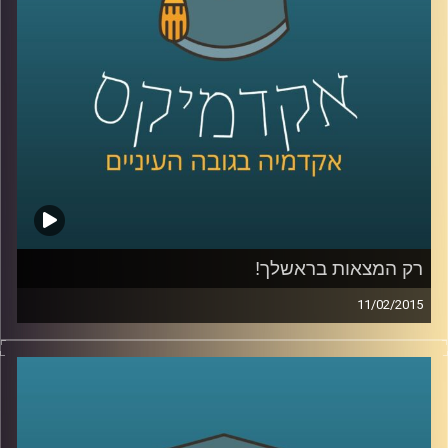
של ירון
.
קרדיט תמונות:
AudioVersity
רק המצאות בראשלך!
11/02/2015
דוקטור נעם למלשטרייך לטר, דיקן ומייסד
ביה"ס לתקשורת במרכז הבינתחומי, מספר
כיצד ההנדסה הביאה אותו אל עולם התקשורת.
כבר במהלך לימודי הדוקטורט פרסם מאמרים