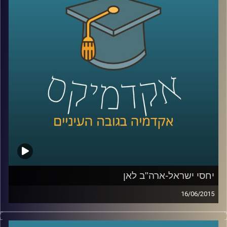
אלה היא מתבלת בחדשנות נוספת – שילוב
הממצאים בעבודת שטח עם אנשי חינוך בכדי
לבדוק את ההשפעה של המלצות המחקר על
עוצמת החסינות של רשתות מוחיות של אנשים
שונים
.
קרדיט תמונות:
AudioVersity
יחסי ישראל-ארה"ב לאן
16/06/2015
דוקטור אמנון כוורי, מומחה לפוליטיקה
אמריקאית, חוקר את דעת הקהל האמריקאית