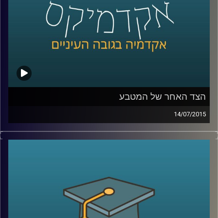
קרדיט תמונות:
AudioVersity
הצד האחר של המטבע
14/07/2015
פרופסור שחר קריב, ראש המחלקה לכלכלה
באוניברסיטת ברקלי, מספר על העימות המתוח
שבין הכלכלה הקלאסית לבין הכלכלה
ההתנהגותית והכלים המתמטיים בעזרתם
מתמודדת הכלכלה עם שאלת הרציונליות
וההתנהגות האנושית. ומה מלמד מחקר רב