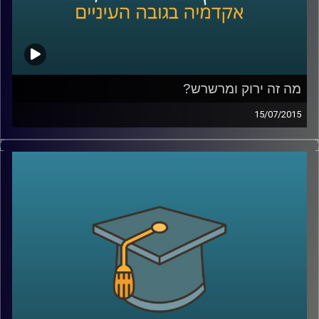
מה זה ירוק ומרשרש?
15/07/2015
אנחנו מתקשים לעכל שרווח כלכלי יכול
להתקבל יחד עם רווח חברתי-סביבתי. נגה
לבציון נדן, מנכ"לית
GreenEye,
מסבירה מה הן
השקעות אחראיות. שקיפות היא ערך עליון
בסיפור, והכלים להטמעתה הם רגולציה וחינוך.
מה יכולים תאגידים וחברות לעשות בנדון, ומה
יכול כל אדם בעל קרן פנסיה לעשות כדי
להעלות את המודעות ואת מעמדן של
ההשקעות החברתיות
?