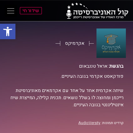
שידור חי
פתח סרגל
ל
ל
תוכן
תפריט
ראשי
ראשי
אקדמיקס
בהגשת:
אראל טננבאום
פודקאסט אקדמי בגובה העיניים.
שיחה אקדמית אחד על אחד עם אקדמאים מאוניברסיטת
רייכמן ומחוצה לו בשלל נושאים. תכנית קלילה, המייצרת שיח
אינטיליגנטי בגובה העיניים.
קרדיט תמונות:
AudioVersity