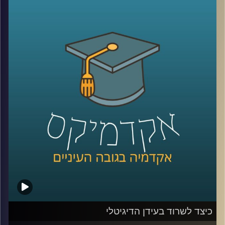
כלפי ישראל. יתכן שמקורות דתיים והערכתם
הגבוהה של אמריקאים להצלחה הם הגורמים
להתעניינות הרבה והעקבית של האמריקאים
בישראל. מתי הזדהו עם ישראל יותר ומתי
פחות? האם יש הבדלי הזדהות לפי פילוח של
גיל, השכלה, דת, גזע והשתייכות מפלגתית
(
רפובליקנים
vs
דמוקרטים
)?
קרדיט תמונות:
AudioVersity
כיצד לשרוד בעידן הדיגיטלי