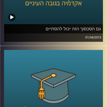
שנהיה קצת כבדים
?
קרדיט תמונות:
AudioVersity
גם הסכסוך הזה יכול להסתיים
01/04/2015
דיקן ביה"ס לפסיכולוגיה, פרופסור עירן הלפרין,
חוקר היבטים פסיכולוגיים ורגשיים של סכסוכים
בין קבוצות. מתוך הרצון לשנות את המציאות
המסוכסכת הקיימת הגדיר רגשות שחווים
הצדדים לסכסוך ובחן מה קורה כשמגבירים חלק
מהרגשות ומנמיכים את תדירותם של אחרים.
ההגדרות עוזרות להבין מה מניע אותנו, לאיזה
כיוון ומה ניתן ללמד אותנו. מאמינים שאנשים
מסוגלים להשתנות? ענו לעצמכם על השאלה