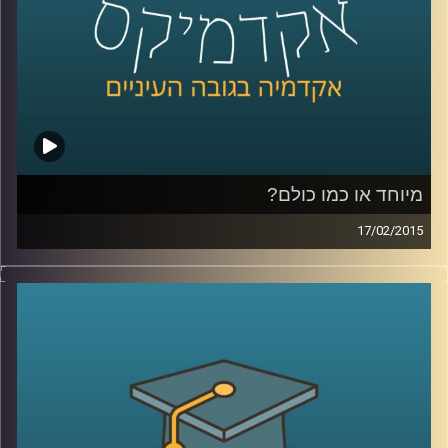
כהכנה לתכנית
.
קרדיט תמונות:
AudioVersity
מיוחד או כמו כולם?
17/02/2015
דוקטור ירון תימור, סגן דיקן ביה"ס למנהל
עסקים, חוקר את התנהגותנו כצרכנים. מה
אנחנו עושים עם מוצר חדש בשוק? התשובה
תלויה בשאלה מה עושים איתו האחרים. מה
לגבי תגובת הצרכנים לשינויים טכנולוגיים? אולי
אנחנו רק חושבים שאנחנו מתקדמים. שיחת
שיווק שזורה באישיותו הפעלתנית והאופטימית