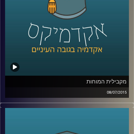
שנים על מעמד המפלגה בכל הנוגע להבדל בין
העדפת כלכלה שוויונית לבין העניין בהגדלת
התוצר
.
קרדיט תמונות:
AudioVersity
מקבילית המוחות
08/07/2015
דוקטור נאוה לויט בנון מנהלת את מכון סגול
למוח ותודעה במרכז הבינתחומי. נאוה מובילה
שיטה חדשנית המשלבת בין פרדיגמות מחקר
המוח והמדעים הקשים לבין מדעי החברה. את