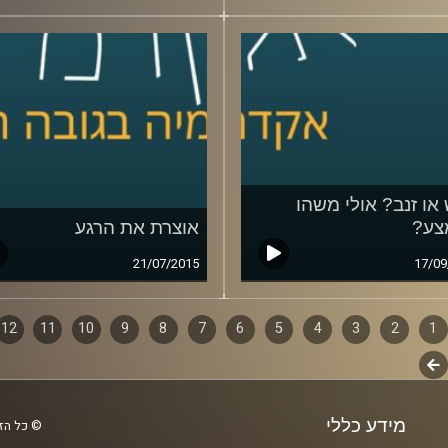
או זנב? אולי משהו
צע?
אוצרת את הרגע
21/07/2015
17/09
1
ף
2
3
4
5
6
7
8
9
10
11
12
לשלב
ם
הבא
מידע כללי
© כל הזכ