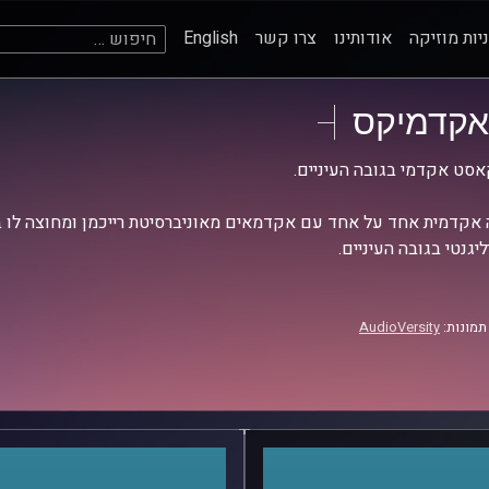
חיפוש:
יות מוזיקה
אודותינו
צרו קשר
English
אקדמיקס
סט אקדמי בגובה העיניים.
אקדמית אחד על אחד עם אקדמאים מאוניברסיטת רייכמן ומחוצה לו בש
יגנטי בגובה העיניים.
תמונות:
AudioVersity