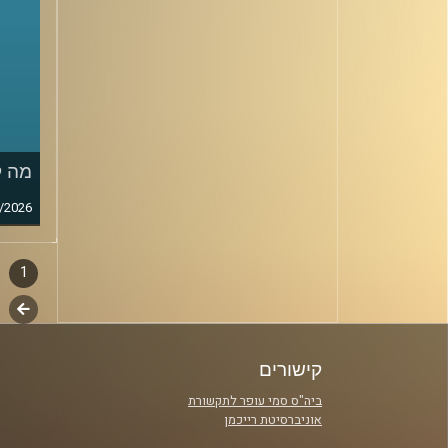
מה ק
/2026
1
דפדו
סגירה
לשלב
פרקי
הבא
קישורים
ביה"ס סמי עופר לתקשורת
אוניברסיטת רייכמן