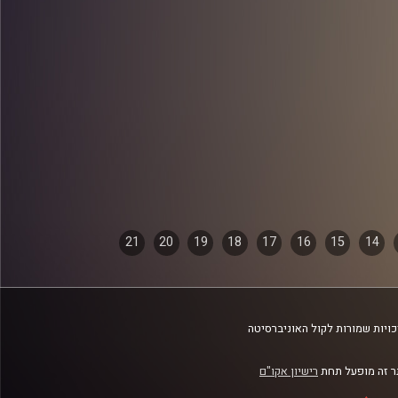
21
20
19
18
17
16
15
14
ויות שמורות לקול האוניברסיטה
 זה מופעל תחת
רישיון אקו"ם