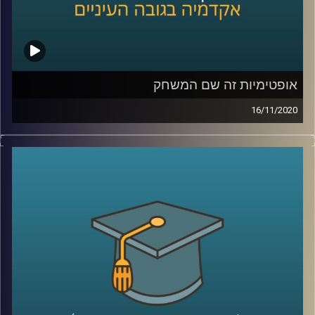
ה-19, ובשני מביאה את הסיפור של פרסום
ההמונים בבריטניה, שהתחיל באמצע המאה
ה-19, ומסתיים בתחילת מלחמת העולם
הראשונה
.
אופטימיות זה שם המשחק
16/11/2020
קרדיט תמונות:
AudioVersity
ככל שבשגרה נושא הפסיכולוגיה הקלינית הוא
מרתק אך עדיין לא נמצא בשיח היומיומי שלנו,
כעת בזמן השגרה המשברית שלנו- הוא מרתק
והדיון אודותיו הוא הכרחי
.
פרופ' ענת ברונשטיין-קלומק, ראשת התוכנית
לפסיכולוגיה קלינית בביה"ס ברוך איבצ'ר
לפסיכולוגיה, מסבירה על מחלות ומצבים
נפשיים שכדאי שיהיו בשיח היומיומי (ויפה שעה
אחת קודם). היא תביא דוגמאות למחקרים