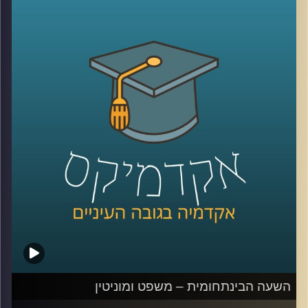
המחקר והשיווק, ובדיוק בגלל זה המחקרים שלה
בנושאי שיווק וקמעונאות רלוונטים ביותר, הן
לצרכנים, אך בעיקר לאנשים מהתעשייה
.
כיום, בתור האחראית לתחום הלמידה
ההיברידית בפקולטה למנהל עסקים
באוניברסיטת רייכמן, היא מבינה כמה עולמות
הקמעונאות והלמידה שעוברים טרנספורמציה
ומתאימים את עצמם לעולם האון ליין (לקורונה
שלום), דומים מאי פעם
.
הצטרפו אלינו לשעה בה נדבר על מועדוני
לקוחות, פרסונליזציה של לקוחות, ונראה כמה
למידה וקמעונאות נהיים דומים מיום ליום
.
השעה הבינתחומית – משפט ומוניטין