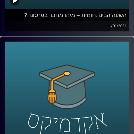
השעה הבינתחומית – מיהו מחבר בפרסונה?
11/01/2021
מהי פרסונה? למי מגיע ה"קרדיט" בהקשר של פרסום של
דמות? ומה התיאוריות בעזרתן ניתן לבחון שאלות אלה?
עו"ד מירה מולדאור, סטודנטית לתואר שני במסלול של
משפטים, טכנולוגיה וחדשנות עסקית בהנחייתו של סגן הדיקן
ביה"ס למשפטים פרופ' ליאור זמר, חקרה במסגרת התזה שלה
בדיוק את השאלות האלה.
מוזמנים לשעה בה נבחן את כל השאלות הללו (ועוד רבות
אחרות), תוך מתן דוגמאות מעולם התרבות
קרדיט תמונות:
AudioVersity