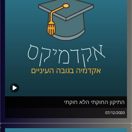
פרופ' אסף מוגדם, דיקן ביה"ס לאודר לממשל דיפלומטיה
ואסטרטגיה שחוקר טרור, מסביר למה חשוב להבין שפעולות
טרור הן רק חלק מהזויות שיש לדבר עליהן כאשר אנחנו בוחנים
ארגוני טרור, מסביר על ההבדל שבין פעולת טרור וגרילה, ומביא
דוגמאות לרב תחומיות של ארגוני הטרור בעולם כולו
קרדיט תמונות:
AudioVersity
התיקון החוקתי הלא חוקתי
07/12/2020
יחסי ביהמ"ש העליון והפוליטיקאים, וסוגיות
בדבר הסמכות שלו לבטל ולהתערב בחקיקת