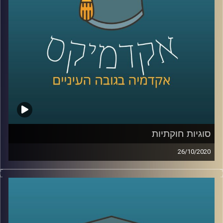
להאזין לתוכנית בה מתארח ד"ר תומר פישמן
מביה"ס לקיימות באוניברסיטת ריימן, אקולוג
תעשייתי, שמסביר על הדרך האקדמית שעבר,
ונותן דוגמאות מהחיים על המקומות שבהם
אקולוגים תעשייתים תורמים את הידע שלהם
לשיפור החיים של כולנו
.
קרדיט תמונות:
AudioVersity
סוגיות חוקתיות
26/10/2020
ד"ר אדם שנער, מרצה בכיר וחוקר בביה"ס
רדזינר למשפטים באוניברסיטת רייכמן, חוקר
את תחום המשפט החוקתי, הגיע לדבר על
סוגיות נבחרות ממחקריו
.