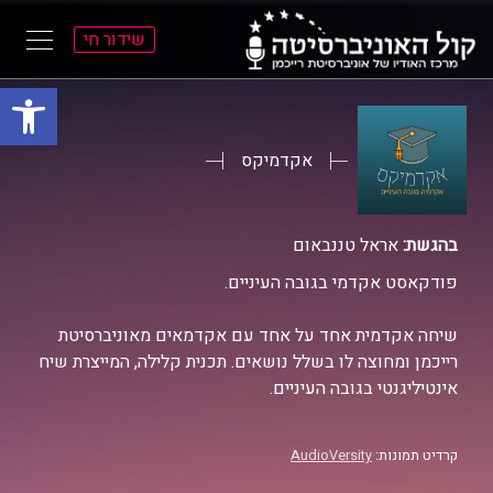
שידור חי
פתח סרגל
ל
ל
תוכן
תפריט
ראשי
ראשי
אקדמיקס
בהגשת:
אראל טננבאום
פודקאסט אקדמי בגובה העיניים.
שיחה אקדמית אחד על אחד עם אקדמאים מאוניברסיטת
רייכמן ומחוצה לו בשלל נושאים. תכנית קלילה, המייצרת שיח
אינטיליגנטי בגובה העיניים.
קרדיט תמונות:
AudioVersity