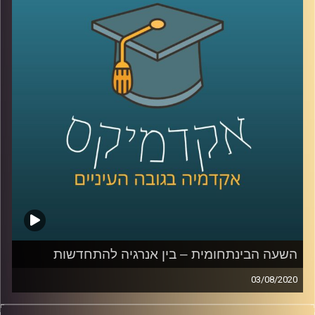
לתכנון עירוני ואדריכלות תסביר לנו בשעה
הקרובה כיצד הקורונה משפיעה על השימושים
שלנו בבתים, ובמרחב הציבורי מחוצה להם, על
ההתנהלות החדשה של עולם העבודה, הסרת
הגדרות ושיתוף הציבור
קרדיט תמונות:
AudioVersity
השעה הבינתחומית – בין אנרגיה להתחדשות
03/08/2020
משק האנרגיה הוא אולי אחד הנושאים