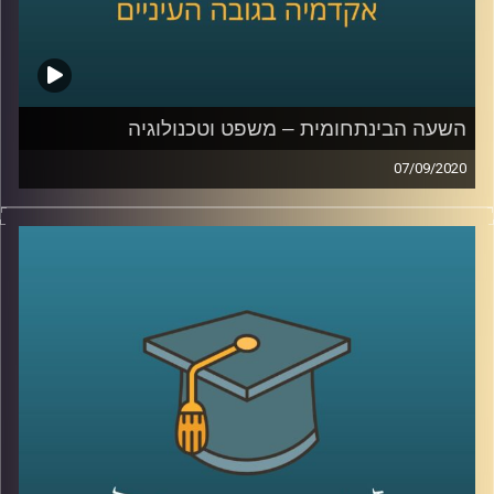
השעה הבינתחומית – משפט וטכנולוגיה
07/09/2020
כמו חתול ועכבר, ככה גם בזירה הטכנולוגית;
המשפט והטכנולוגיה תמיד ירדפו האחת אחר
השנייה
.
הצטרפו לשעה יחד עם ד"ר אביב גאון, חוקר
משפט וטכנולוגיה מביה"ס רדזינר למשפטים
מאוניברסיטת רייכמן, בה הוא יסביר על היחסים
המתוחים בין שני התחומים הללו, כיצד
הרגולציה פועלת בזירה המרתקת הזו, וכיצד
מגפת הקורונה מושפעת ומשפיעה על המשפט