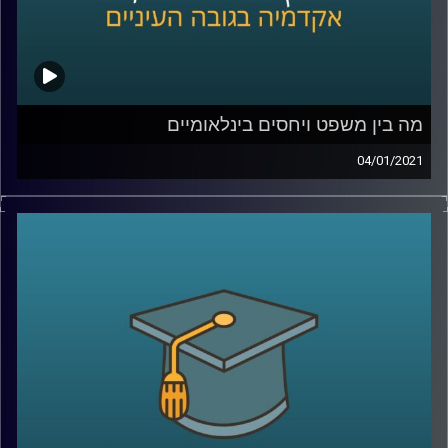
מה בין משפט ויחסים בינלאומיים
04/01/2021
פרופ' אסיף אפרת מביה"ס לאודר לממשל חוקר
היבטים שונים בתחום היחסים הבינלאומיים,
כשברקע שלו נמצא הידע המשפטי שלו
.
איך הוא מחבר בין שני התחומים? מוזמנים
להצטרף לשעה עם פרופ' אפרת, ולשמוע איך
המחקר שלו על סחר בבני אדם והסגרת
עבריינים עושים בדיוק את זה