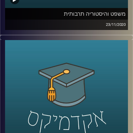
קרדיט תמונות:
AudioVersity
משפט והיסטוריה תרבותית
23/11/2020
במסע מרתק אל המאה ה-19 ותחילתה של
המאה ה-20, מציגה לנו ד"ר ענת רוזנברג
מביה"ס רדזינר למשפטים באוניברסיטת ריימן
כיצד השינויים התרבותיים באותה התקופה
השפיעו על עולם המשפט, וגם את צידו השני
של המטבע- האופן שבו המשפט השפיע על
התרבות
.
את הדוגמאות מביאה ד"ר רוזנברג שחוקרת
היסטוריה תרבותית במשפט, דרך 2 מחקרים.
בראשון היא מסבירה על האופן שבו מושג החוזה
בא לידי ביטוי בספרות האנגלית של המאה