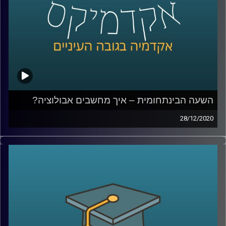
קרדיט תמונות:
AudioVersity
השעה הבינתחומית – איך מחשבים אבולוציה?
28/12/2020
ביולוגיה חישובית היא תחום מרתק, והשימוש שד"ר אילן גרונאו
עושה במודלים החישוביים במחקריו- נדמים לסרט מדע בדיוני.
מוזמנים להצטרף לשעה שתיקח אותנו לתקופה הפרה
היסטורית, בה נבין עד כמה האדם הנאנדרתלי דומה לנו מבחינה
גנטית, ואיך בדיוק המחקר עושה שימוש במודלים מתמטיים
בשביל לגלות תגליות במחקר האבולוציוני
קרדיט תמונות:
AudioVersity