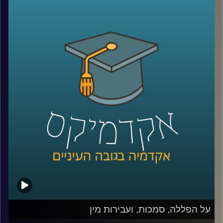
יסוד שנעשית על ידי הפרלמנט, הם נושאים
לדיון בכל העולם, אבל מרגיש שבתקופה
האחרונה במדינתנו הקטנה והדמוקרטיה
הצעירה – ישראל, הסוגיות הללו בוערות עוד
יותר
.
פרופ' יניב רוזנאי, חוקר משפט חוקתי ומשפט
חוקתי השוואתי מביה"ס הארי רדזינר למשפטים
באוניברסיטת ריימן, חקר את אחת הדוקטרינות
המעניינות ביותר בהקשר לכל הסוגיות הנ"ל
(וסוגיות נוספות ומסקרנות) – דוקטרינת "התיקון
החוקתי הלא חוקתי
".
מוזמנים להצטרף לשעה מרתקת, ולהבין מה
על הפללה, סמכות, ועבירות מין