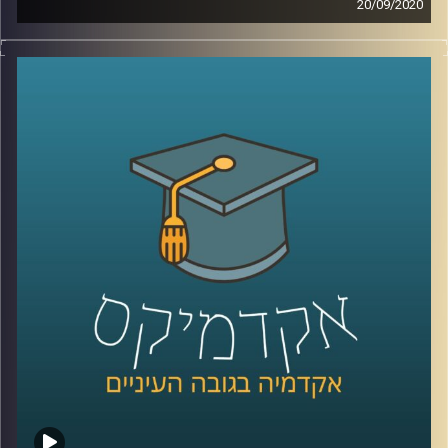
20/09/2020
קרדיט תמונות:
AudioVersity
תחומי המשפט רבים ומגוונים, אך הנושא של
משפט ומוניטין יחסית חדש ופחות שכיח בתחומי
המחקר המשפטיים
.
הצטרפו לשעה בה ד"ר רועי שפירא המתמחה
בממשל תאגידי ורגולציה מרצה בכיר מביה"ס
הארי רדזינר למשפטים יסביר על הנושא
המרתק של משפט ומוניטין, יסביר על הסנקציה
המוניטינית, ועל החשיבות של המשפט בהכוונת
ההתנהגות של חברות עסקיות
.
קרדיט תמונות:
AudioVersity