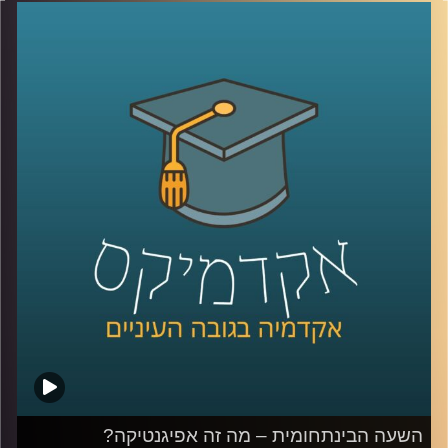
המרתקים שקיימים היום מבחינה מחקרית
ומבחינת ההשפעות שלו על חיי היומיום של
כולנו
.
ד"ר עמית מור, מנכ"ל חברת אקו-אנרג'י ייעוץ
כלכלי אסטרטגי, ומרצה בכיר באוניברסיטת
רייכמן, מומחה לנושאי כלכלה וגיאופוליטיקה
במשקי האנרגיה ואיכות הסביבה, הגיע לספר
לנו על השינויים והפיתוחים בתחום האנרגיה
המתחדשת, ועל ההפתעות שעוד מחכות לנו
בדרך
קרדיט תמונות:
AudioVersity
השעה הבינתחומית – מה זה אפיגנטיקה?