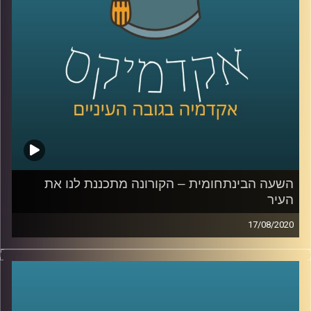
ושבעצם גם כל אחד מהצדדים הפוליטיים מבין
את זה
.
קרדיט תמונות:
AudioVersity
השעה הבינתחומית – הקורונה מתכננת לנו את
העיר
17/08/2020
הקורונה מביאה איתה הרבה מאוד הזדמנויות
לשינויים ופיתוחים, איך היא עושה זאת בנושא
התכנון העירוני
?
ד"ר רונית דבידוביץ – מרטון, בעלת סטודיו