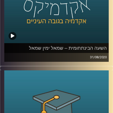
והטכנולוגיה
.
קרדיט תמונות:
AudioVersity
השעה הבינתחומית – שמאל ימין שמאל
31/08/2020
ממש כמו יין ויאנג, גם השמאל והימין המנוגדים
האחד מהשני, בעצם משלימים ומרווים האחד
את השני
.
פרופ' גלעד הירשברגר, חוקר פסיכולוגיה
פוליטית מביה"ס ברוך איבצ'ר לפסיכולוגיה
באוניברסיטת רייכמן, מספר על מחקרים שונים
שמראים כי אנחנו חייבים גם ימין וגם שמאל,