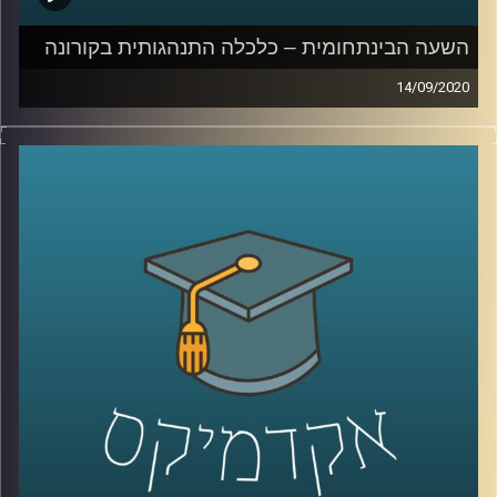
השעה הבינתחומית – כלכלה התנהגותית בקורונה
14/09/2020
איך ניתן לשכנע את הציבור לעטות מסכות?
למה קיים קושי אמיתי לשנות את ההתנהגות
שלנו בזמן המשבר? וכיצד נוכל להפחית את
הצריכה שלנו באינטרנט, בתקופה משונה זו
?
ד"ר גיא הוכמן, ראש התוכנית לתואר שני
בכלכלה התנהגותית בביה"ס טיומקין לכלכלה
ואיבצ'ר לפסיכולוגיה בשעה שכולה מנסה
להסביר לנו – איך אפשר לשנות את ההתנהגות
שלנו בזמן הקורונה
.
קרדיט תמונות:
AudioVersity