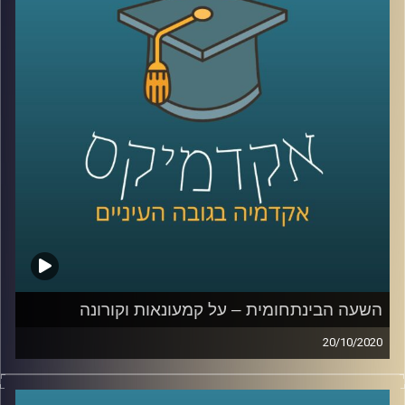
מוזמנים להצטרף אלינו לשעה מרתקת בה נדבר
על המצב המשפטי בשטחים הכבושים, על
הטשטוש בין הצבא למשטרה, האפלייה של
ערביי ארץ ישראל, והגבלת חופש הביטוי
בישראל בשנים האחרונות בכלל, ובתקופת
הקורונה בפרט
.
קרדיט תמונות:
AudioVersity
השעה הבינתחומית – על קמעונאות וקורונה
20/10/2020
ד"ר דנה טבת מביה"ס אריסון למנהל עסקים
עבדה במשך שנים רבות בתעשייה בתחומי