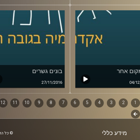
קום אחר
בונים גשרים
27/11/2016
04/12
1
ף
2
3
4
5
6
7
8
9
10
11
12
לשלב
ם
הבא
מידע כללי
© כל הזכ