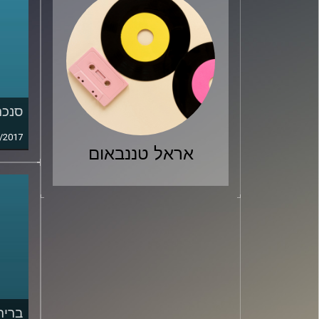
סנכר
/2017
אראל טננבאום
ברית