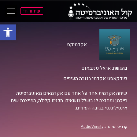
שידור חי
פתח סרגל
ל
ל
תוכן
תפריט
ראשי
ראשי
אקדמיקס
בהגשת:
אראל טננבאום
פודקאסט אקדמי בגובה העיניים.
שיחה אקדמית אחד על אחד עם אקדמאים מאוניברסיטת
רייכמן ומחוצה לו בשלל נושאים. תכנית קלילה, המייצרת שיח
אינטיליגנטי בגובה העיניים.
קרדיט תמונות:
AudioVersity