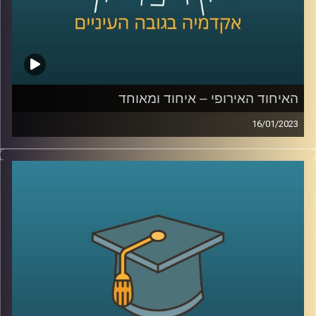
האיחוד האירופי – איחוד ומאוחד
16/01/2023
בשנים האחרונות עומד האיחוד האירופי בפנים אתגרים שונים.
גל מהגרים, מגיפת הקורונה וכיום המלחמה באוקראינה. בפרק
זה ד״ר עמנואל נבון יסביר על הקמתו של האיחוד האירופי,
מטרתו וכלל הקשיים העומדים בפניו
קרדיט תמונות:
AudioVersity