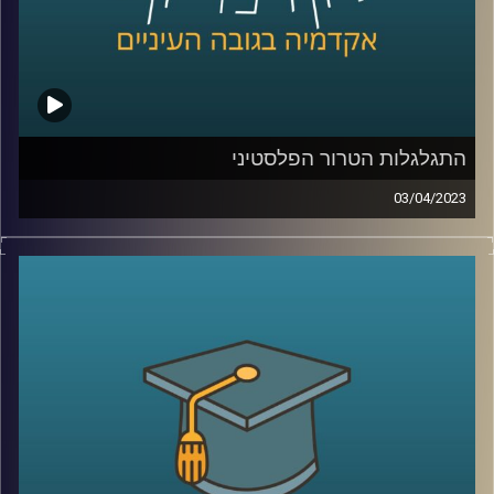
התגלגלות הטרור הפלסטיני
03/04/2023
במשך שנים איים הטרור הפלסטיני על חיי אזרחי מדינת ישראל.
אך מתי הוא החל? מי הוביל אותו? בפרק זה ד"ר אלי כרמון יספר
את סיפורו של הטרור הפלסטיני שעם השנים הפך למאבק
פוליטי
קרדיט תמונות:
AudioVersity