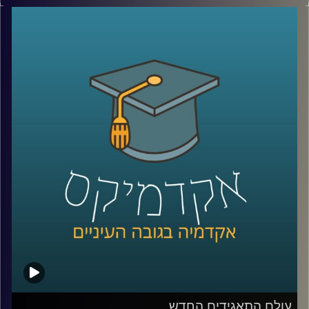
צמחה גם השנאה. עורך דין אילן יונש ואופיר טבת יספרו על
הקליניקה למאבק בשנאה, פועלה ועל הדרכים להאבק ולמגר
שנאה
קרדיט תמונות:
AudioVersity
עולם התאגידים החדש