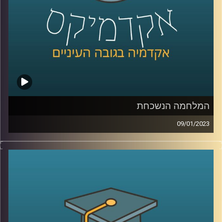
המלחמה הנשכחת
09/01/2023
בסוף המאה ה20 ותחילתה של המאה ה21 ניהל המערב מלחמה
כנגד אויב חדש, ארגוני הטרור האסלאמיסטים. שיאה של
המלחמה הוא כמובן פיגוע ה11/9 והופעתו של דעאש. בפרק
זה ד״ר מיכאל ברק יסקור את המאבק בארגוני הג׳יהאד והאם
המלחמה הזאת מאחורינו
קרדיט תמונות:
AudioVersity