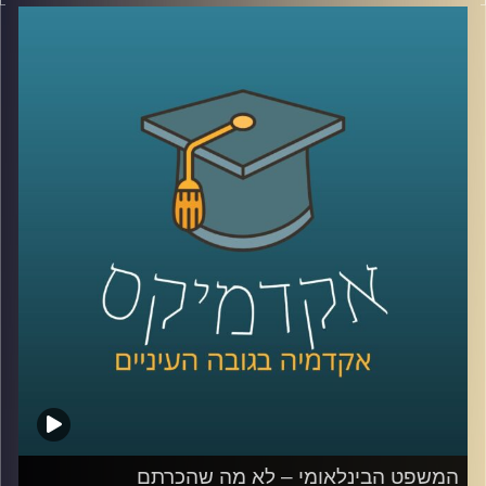
מושגים כמו פייק ניוז, עובדות אלטרטיביות, רשתות חברתיות
וקיטוב חברתי מאיימים על יציבותיהן של חברות דמוקרטיות.
ד״ר עמית לביא דינור, דיקנית ביהס סמי עופר לתקשורת תסביר
על משבר האמון והסכנה לדמוקרטיה
קרדיט תמונות:
AudioVersity
המשפט הבינלאומי – לא מה שהכרתם