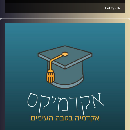
06/02/2023
בשנים האחרונות המשפט הבינלאומי הפך לזירת לאחד ממוקדי
המאבק המרכזיים של מדינת ישראל. כדי להבין טוב יותר את
האיום איתו מתמודדת מדינת ישראל, הצטרפה אלינו ד״ר דנה
וולף
קרדיט תמונות:
AudioVersity