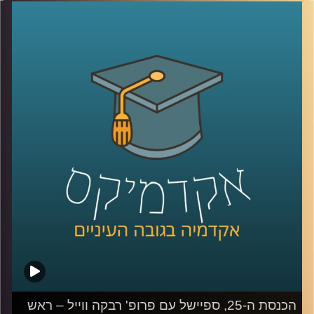
האלה נוספו לשילוש הזה נדבכים נוספים, כמו הרשת החברתית
ובעלי הון. כדי להבין טוב יותר את כללי המשחק החדשים,
הצטרפה אלינו פרופסור קרין נהון.
קרדיט תמונות:
AudioVersity
הכנסת ה-25, ספיישל עם פרופ' רבקה ווייל – ראש