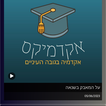
לישראל ואילו הזדמנויות יש לנו בעת הזו?
כדי לשפוך אור על המצב בהאג הצטרפה אלינו ד"ר דנה וולף,
ראשת חטיבת משפט וביטחון בבית הספר לאודר לממשל,
דיפלומטיה ואסטרטגיה.
קרדיט תמונות:
AudioVersity
על המאבק בשנאה
05/06/2023
בשנים האחרונות, בעקבות עלייתן של הרשתות החברתיות