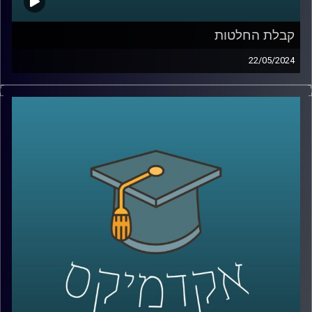
קבלת החלטות
22/05/2024
לאחר ה- 7 באוקטובר, התעוררו שאלות רבות לגבי רציונליות
ההחלטות של יחיא סינוואר, מנהיג חמאס בעזה.
ישנן מחלוקות בין מומחים באשר לרציונליות של סינוואר
בקבלת החלטות. בהתחשב בתוצאות הקשות של המלחמה
בעזה שבה איבד חמאס חלק ניכר מיכולותיו הצבאיות. רבים
סבורים שסינוואר פועל באופן שאינו רציונלי,לעומתם, יש
הטוענים שאמנם הוא פסיכופט, אך הוא מקבל החלטות
רציונליות.
מחקר במעבדה לקבלת החלטות ממוחשבות באוניברסיטת
רייכמן מנסה להעריך את מידת הרציונליות בהחלטותיו של
סינוואר ולהבין את השיקולים והתהליכים המובילים להחלטות
אלו, תוך התחשבות במרכיבים פסיכולוגיים ואידאולוגיים.
אז איתנו כאן פרופ׳ אלכס מינץ, פרופ׳ אלכס מינץ, ראש