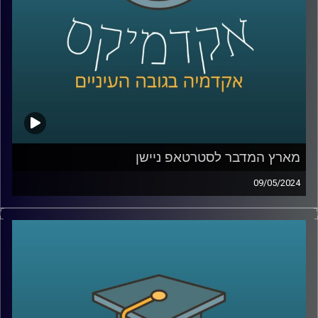
איתנו בפרק של היום ד״ר מאיר ג'בדנפר, מומחה לפוליטיקה
עכשווית של איראן, בבית הספר לאודר לממשל, דיפלומטיה
ואסטרטגיה באוניברסיטת רייכמן.
קרדיט תמונות:
AudioVersity
מארץ המדבר לסטרטאפ ניישן
09/05/2024
שממה חרבה, ענייה ועלובה, ככה תיאר את מדינת ישראל מארק
טווין לפני 150 שנה.
מדינת ישראל נחשבת כיום לאחת המדינות העשירות ביותר
בעולם.למרות אנחנו נמצאים באמצע המדבר המזרח תיכוני,
כשסביבנו לא מעט אויבים שרוצים בהיעלמותנו. ולמרות זאת,
צמחה לה מדינה מערבית לתפארת, אז איך זה קרה? ואיזה