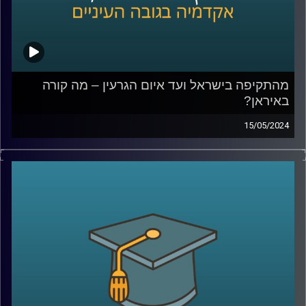
המעבדה לקבלת החלטות ממוחשבת, אוניברסיטת רייכמן.
פרסם 15 ספרים בתחום
קרדיט תמונות:
AudioVersity
מהתקיפה בישראל ועד איום הגרעין – מה קורה
באיראן?
15/05/2024
בליל ה- 14 באפריל, בזמן שאנחנו חיכינו בחרדה למתקפת
הטילים והכטב"מים מאיראן , היו כאלו גם בצד השני שנכנסו
ללחץ.
ברשתות החברתיות הופצו תמונות וסרטונים של אנשים שרצים
להצטייד במצרכים ושתייה ואפילו בדלק מחשש לתגובת נגד
ישראלית.
אז מה כל זה אומר על מה שקורה באיראן כרגע?