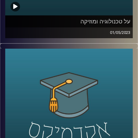
על טכנולוגיה ומוזיקה
01/05/2023
לרוב אנו מחלקים את עולמות הטכנולוגיה והמוזיקה לשני
עולמות נפרדים. אך מה קורה כשהם נפגשים? ד״ר רויטל
הולנדר תספר על הקשר בין יצירתיות, מוזיקה וטכנולוגיה
קרדיט תמונות:
AudioVersity