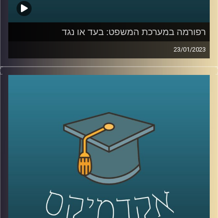
רפורמה במערכת המשפט: בעד או נגד
23/01/2023
בשבועות האחרונים מקדמת הממשלה רפורמה במערכת
המשפט. כתוצאה מכך, הרוחות במדינה סוערות. פרופסור יניב
רוזנאי, סגן דיקן בית הספר למשפטים ומומחה למשפט חוקתי
יסביר על הרפורמה והשלכותיה על כלל המערכות בישראל.
קרדיט תמונות:
AudioVersity