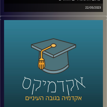
22/05/2023
עולם המימון והתאגידים משתנה כנגד עינינו. פרופסור רובין
יספר לך השינוי, הצרכים החדשים של תאגידים ותפקידם
החברתי החדש
קרדיט תמונות:
AudioVersity