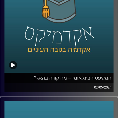
מושגים כלכליים כדאי לכל אחד מאיתנו לדעת
אז איתנו כאן בפרק של היום ד״ר יעל הדס ראשת התכניות
לכלכלה בבית הספר הבינלאומי באוניברסיטת רייכמן.
קרדיט תמונות:
AudioVersity
המשפט הבינלאומי – מה קורה בהאג?
02/05/2024
במשך שנים ישראל טענה כי לבית הדין הבינלאומי אין סמכות
לדון בסכסוך הישראלי־פלסטיני, אך כפי שאנחנו יודעים
המשפט מתנהל וחוקר את המתקפה של חמאס ואת הלחימה
מאז, אז מה בעצם קורה שם, מה הנזקים הפוטנציאליים