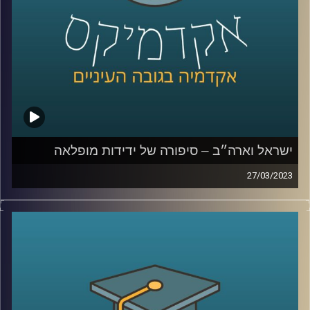
ישראל וארה״ב – סיפורה של ידידות מופלאה
27/03/2023
יחסי ישראל וארה״ב מוכרים לנו הישראלים כידידות טובה
וארוכת שנים. אך האם זה תמיד היה כך?
ד״ר אמנון כוורי יספר על היחסים בין ישראל וארה״ב, מה עומד
בבסיסם ומהם האתגרים העומדים בפניהם
קרדיט תמונות:
AudioVersity