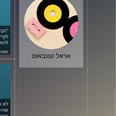
"הבט
לקיי
להאמ
/2022
אראל טננבאום
לא כ
שווי
שוויו