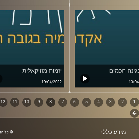
נגינה חכמים
יזמות מוזיקאלית
10/04/2022
10/04
1
ף
2
3
4
5
6
7
8
9
10
11
12
לשלב
ם
הבא
מידע כללי
© כל הזכ