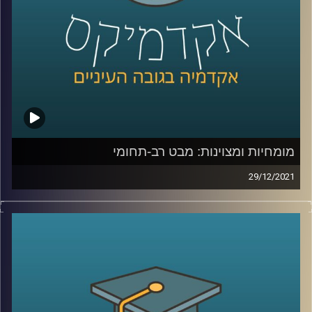
לשיחה עם פרופ' יאיר גלילי על מומחיות ומצויינות –
לחצו כאן
קרדיט תמונות:
AudioVersity
מומחיות ומצוינות: מבט רב-תחומי
29/12/2021
כולם רוצים להיות מצויינים או מומחים בתחומם אבל מה זה
באמת אומר להיות מומחה? מה הדרישות לכך שמונעות מכולנו
להצטיין בכל תחום? האם יש תכונות משותפות לכל המומחים
– המשפטן המחונן, המומחה במתמטיקה והספורטאי המצטיין?
וגם, כמה מהיכולת להיות מצויין היא גנטית וכמה תלויה בסביבה
בה אנו גדלים?