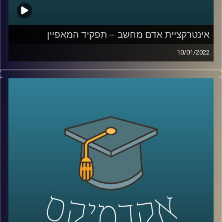
קרדיט תמונות:
AudioVersity
אינטרקציית אדם מחשב – תפקיד המאפיין
10/01/2022
הפינה בארץ נהדרת על נדיר האקרמן, מנכ"ל CEO מייסד ו-
Founder של סטארטאפ, יושבת לרבים על נקודה מאוד
רגישה… החלום להיכנס להייטק. אומנם לרוב כשמדברים על
הייטק נחשוב על בוגרי 8200 או בתי הספר באוניברסיטאות
השונות למדעי המחשב אבל האמת שיש מקצועות שזה בהכרח
לא נכון לגביהם. אחד המקצועות שלא דורשים ידע רב
במתמטיקה ותיכנות הוא "מאפיין".
בפרק הזה אירחתי את עידן אייזן מתרגל בקורס "אינטרקציית
אדם מחשב" בבית הספר לתקשורת על תפקיד המאפיין,
המעבר מבית הספר לתקשורת לתעשיית ההיטק ואיך הופכים
את המילה בינתחומיות מסיסמא לליבת העשייה.