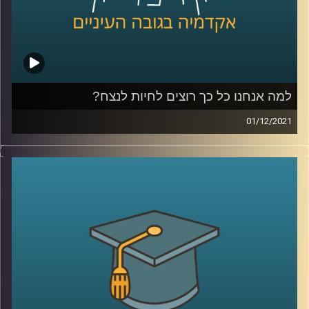
לשיחה עם ד"ר אורי ליפשין על פסיכולוגיה
אקזיסטנציאליסטית והרצון לחיות לנצח
– לחצו כאן
לשיחה עם ד"ר אורי ליפשין על "מוטיבציה לחוסר אונים" –
לחצו כאן
למה אנחנו כל כך רוצים לחיות לנצח?
קרדיט תמונות:
AudioVersity
01/12/2021
אף על פי שברור לנו שאין לנו אפשרות לחיות לנצח מדובר
בכמיהה שקיימת בכולנו.
בתכנית הזאת שוחחתי עם ד"ר אורי ליפשין, מרצה לפסיכולוגיה
אקזיסטנציאליסטית (קיומית) על הביטויים של הרצון לחיות
לנצח בחיינו, הצורך הפסיכולוגי בהמשכיות, היבטים
פסיכולוגים בהתנהגותנו במצב סכנה (למשל: מלחמה או
מגיפה) וגם, למה אנחנו כל כך מפחדים מהמוות.