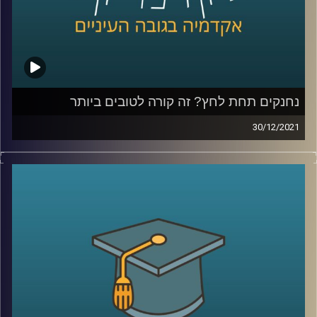
קרדיט תמונות:
AudioVersity
נחנקים תחת לחץ? זה קורה לטובים ביותר
30/12/2021
לעיתים נהוג לחשוב שאם ידחקו בנו לתת את הכל התוצאות
שנשיג ישתפרו.
עם זאת, כאשר פרופ' יאיר גלילי, מייסד המעבדה לחקר
הספורט התקשורת והחברה, בחן את אופן משחקם של שחקני
ה-NBA, הוא מצא שזה לא תמיד המצב…
אז מתי הלחץ יכול להוביל לתוצאות טובות יותר, מתי יפגע בהן
ומה המאמנים יכולים ללמוד מתוצאות מחקרו? האזינו לפרק