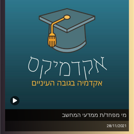
ראשון במדעי המחשב, אבל לא רק להם.
בפרק זה התארח פרופ' אריאל (אריק) שמיר, הדיקן היוצא של
בית הספר אפי ארזי למדעי המחשב. יחד שוחחנו, בגובה
העיינים, על מקצועות העולם החדש, בינתחומיות, שיתוף
פעולה בין סטודנטים ממקצועות שונים וכמובן, למידה
חישובית.
לשיחה עם פרופ' אריאל (אריק) שמיר בנושא "מי מפחד/ת
ממדעי המחשב" –
לחצו כאן
לשיחה עם פרופ' אריאל (אריק) שמיר בנושא "DIY הדור הבא"
–
לחצו כאן
קרדיט תמונות:
AudioVersity
מי מפחד/ת ממדעי המחשב
28/11/2021