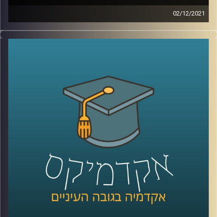
02/12/2021
כאשר שמעתי לראשונה את הביטוי "מוטיבציה לחוסר אונים"
היה נדמה לי שמדובר בטעות, אבל לאחר הסבר קצר הבנתי
שאין הגיוני מזה. בפרק זה שוחחתי עם ד"ר אורי ליפשין, מרצה
לפסיכולוגיה אקזיסטנציליסטית, על התאוריה החדשה
והמסקרנת "מוטיבציה לחוסר אונים".
לשיחה עם ד"ר אורי ליפשין על פסיכולוגיה
אקזיסטנציאליסטית והרצון לחיות לנצח –
לחצו כאן
לשיחה עם ד"ר אורי ליפשין על מגיפת הפרידות בתקופת
הקורונה –
לחצו כאן
קרדיט תמונות:
AudioVersity