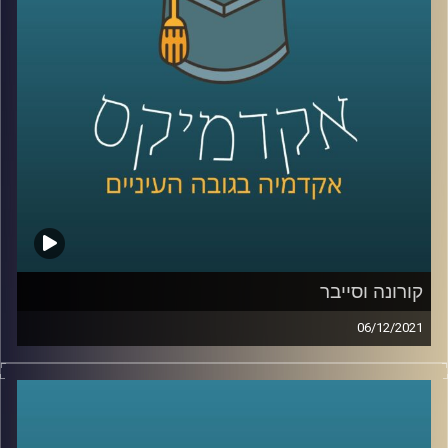
בפרק זה ראיינתי את פרופ' יאיר גלילי אחד ממחברי הספר
"מומחיות ומצוינות: מבט רב-תחומי״ ושוחחנו על הנושאים
האלו.
לשיחה עם פרופ' יאיר גלילי על תופעת החנק תחת לחץ –
לחצו
כאן
קרדיט תמונות:
AudioVersity
קורונה וסייבר
06/12/2021
עם פריצת מגיפת הקורונה העתקנו הרבה פעילויות מהמרחב
הפיזי למרחב הקיברנטי (האינטרנט). בחלק מהתחומים מדובר
באילוץ אשר אנו רק מחכים שיסתיים ונוכל לחזור ל"דרך המלך"
אך בתחומים מסויימים המעבר לרשת התברר כהצלחה. כך