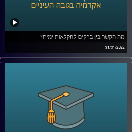
קרדיט תמונות:
AudioVersity
מה הקשר בין ברקים לחקלאות ימית?
31/01/2022
אם תנסו לחשוב על ההשפעות של ברקים על חיינו כנראה
הדברים הראשונים שיעלו במחכם יהיו התשמלות, שריפות, הרס
מכשירי חשמל ואולי אקלים או איכות סביבה. עם זאת, כנראה
שההשפעה של הברקים על החקלאות הימית וכלובי הדגים לא
יהיו הדבר הראשון שתחשבו עליו. אז מה הקשר בין השניים?
האזינו לשיחה שקיימתי עם פרופ' יואב יאיר, דיקן בית הספר
לקיימות, כאן באוניברסיטת ריכמן.
לשיחה עם פרופ' יאיר על שבוע החלל הישראלי וניסוייו מהחלל