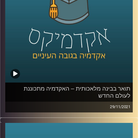
באופן אוטומטי; מעצבים לא יצטרכו את עזרתם של מהנדסים
ונגרים לתכנון כי רובוטים יעשו את החישובים עבורם. רוצים
עוד דוגמאות? האזינו לפודקסט.
לשיחה עם פרופ' אריאל (אריק) שמיר בנושא "מי מפחד/ת
ממדעי המחשב" –
לחצו כאן
לשיחה עם פרופ' אריאל (אריק) שמיר בנושא תואר בבינה
מלאכותית –
לחצו כאן
קרדיט תמונות:
AudioVersity
תואר בבינה מלאכותית – האקדמיה מתכוננת
לעולם החדש
29/11/2021
לאחרונה נפתחה באוניברסיטת רייכמן האפשרות ללמוד תואר
שני שעוסק במדעי הנתונים ולמידה חישובית (נקרא לעיתים גם
למידת מכונה או בינה מלאכותית-AI). התואר פתוח לבוגרי תואר