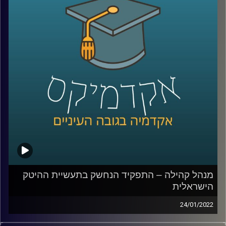
כדי לענות על השאלה הזאת אירחתי בפרק זה את חן
הרשקוביץ אוחיון, מרצת הקורס יסודות בניהול קהילות ברשת'
שותפה מייסדת בארגון קומיונטי פורוורד, ארגון מנהלי קהילות
ומנהלת הקהילה "נשים מדברות > נדל"ן".
לשיחה עם חן הרשקוביץ אוחיון על יסודות ניהול הקהילות
ברשת –
לחצו כאן
לשיחה עם חן הרשקוביץ אוחיון על התפקיד הנחשק "מנהל/ת
קהילה" –
לחצו כאן
קרדיט תמונות:
AudioVersity
מנהל קהילה – התפקיד הנחשק בתעשיית ההיטק
הישראלית
24/01/2022
בעוד בעבר מנהל קהילה היה נחשב לתחביב או לכל היותר