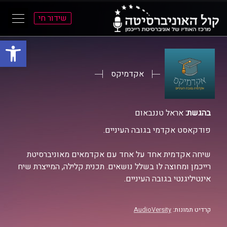
שידור חי
פתח סרגל
ל
ל
תוכן
תפריט
ראשי
ראשי
אקדמיקס
בהגשת:
אראל טננבאום
פודקאסט אקדמי בגובה העיניים.
שיחה אקדמית אחד על אחד עם אקדמאים מאוניברסיטת
רייכמן ומחוצה לו בשלל נושאים. תכנית קלילה, המייצרת שיח
אינטיליגנטי בגובה העיניים.
קרדיט תמונות:
AudioVersity