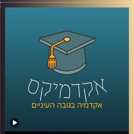
כשבועיים לפני פתיחת השנה האקדמית פורסמה
כתבה
שכותרתה "העשירים לומדים מחשבים העניים לומדים חינוך".
זה כבר הפך לסוד ידוע שהכיתות במקצועות כמו מדעי המחשב
באקדמיה מתמלאות בסטודנטים (ולא סטודנטיות) ממעמד
סוציו-אקונומי גבוה. אז מה עושים כדי לשנות את המצב?
פרופ' אריאל (אריק) שמיר הדיקן היוצא של בית הספר אפי
ארזי למדעי המחשב, מדבר על החשיבות ללמד מקצועות
טכנולוגיים כבר מגיל צעיר, לפני שהילדים מוסללים וגם איך
צריך ללמד באופן שיתאם לשוק העבודה של המאה ה-21.
לשיחה עם פרופ' אריאל (אריק) שמיר בנושא תואר בבינה
מלאכותית –
לחצו כאן
לשיחה עם פרופ' אריאל (אריק) שמיר בנושא "DIY הדור הבא"
–
לחצו כאן
קרדיט תמונות:
AudioVersity