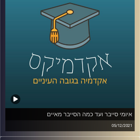
למשל 56% מהמעסיקים העידו כי הם מעוניינים להמשיך
במתכונת, לפחות חלקית, של עבודה מהבית גם לאחר הקורונה.
על אף היתרונות הרבים של עבודה מרחוק, צריך לזכור שאלו
הופכים אותו לחשופים יותר לאיומי סייבר. איום אליו לא תמיד
הכינו את העובדים לפני המעבר.
אז מה הקשר בין קורונה לסייבר? האזינו לשיחה עם ד"ר טל
פבל, מומחה לאיומי אינטרנט וסייבר.
לשיחה עם ד"ר טל פבל בנושא איומי סייבר ועד כמה הסייבר
מאיים –
לחצו כאן
קרדיט תמונות:
AudioVersity
איומי סייבר ועד כמה הסייבר מאיים
05/12/2021
נדמה שאי אפשר לעבור שבוע ואפילו יום מבלי לשמוע את