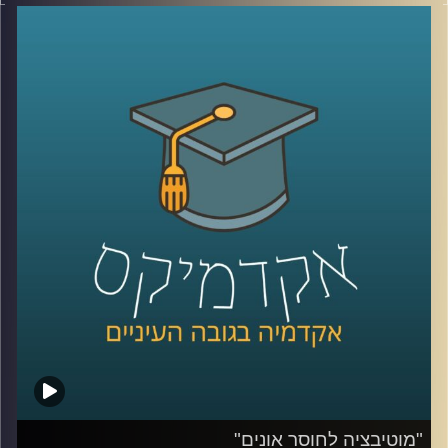
המילה "סייבר".
בתכנית הזאת התארח ד"ר טל פבל, מומחה לאיומי אינטרנט
וסייבר והעמקנו בשאלה מהו אותו מרחב קיברנטי שכולם
מדברים עליו ועל ההשלכות של מתקפות סייבר.
לשיחה עם ד"ר טל פבל בנושא קורונה וסייבר –
לחצו כאן
קרדיט תמונות:
AudioVersity
"מוטיבציה לחוסר אונים"