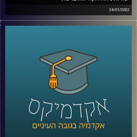
24/01/2022
לאחרונה הסתיים המחזור הראשון של הקורס יסודות בניהול
קהילות ברשת כאן באוניברסיטת רייכמן. מדובר בקורס ישומי
שמטרתו הייתה להכשיר את הסטודנטים להקמת קהילה
כפלטפורמה להנעה חברתית ואקטיביזם. אבל מה זה בכלל
אומר קהילה ואיך מנהלים קהילה במרחב הקיברנטי?
בתוכנית זאת התארחה חן הרשקוביץ אוחיון, מרצת הקורס
ושותפה מייסדת בארגון קומיונטי פורוורד, ארגון מנהלי קהילות.
לשיחה עם חן הרשקוביץ אוחיון על התפקיד הנחשק "מנהל/ת
הקהילה" –
לחצו כאן
לשיחה עם חן הרשקוביץ אוחיון על קהילות מגדריות –
לחצו
כאן