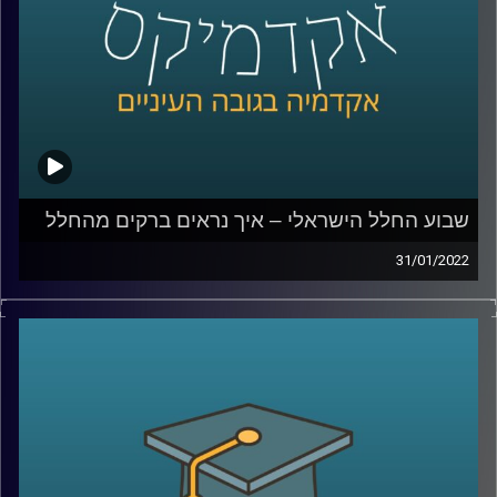
–
לחצו כאן
לשיחה עם פרופ' יאיר על ההתחממות הגלובלית: סיכונים
והזדמנויות –
לחצו כאן
קרדיט תמונות:
AudioVersity
שבוע החלל הישראלי – איך נראים ברקים מהחלל
31/01/2022
בשבוע שעבר צויין שבוע החלל הישראלי בפעם העשרית.
מועד שבוע החלל נקבע במטרה להנציח את האסטרונאוט
הישראלי הראשון, אילן רמון, ואסון קולומביה שאירע
ב-1.2.2003. השנה השבטע צויין במקביל להכנותיו של איתן
סטיבה להיות הישראלי השני שיגיע לחלל.
בפרק זה אירחתי את פרופ' יואב יאיר, דיקן בית הספר לקיימות
כאן באוניברסיטת רייכמן והחוקר הראשי של אחד הניסויים