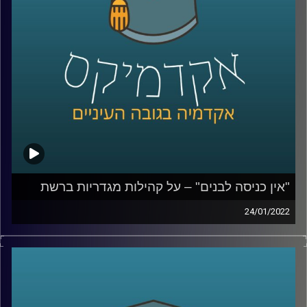
אותם יבצע סטיבה בחלל.
לשיחה עם פרופ' יאיר על השפעות ברשים על כלובי דגים –
לחצו כאן
לשיחה עם פרופ' יאיר על ההתחממות הגלובלית: סיכונים
והזדמנויות –
לחצו כאן
"אין כניסה לבנים" – על קהילות מגדריות ברשת
קרדיט תמונות:
AudioVersity
24/01/2022
עוברות ושוות, אבא פגום והצודקת, נשים מעל חמישים,
jobs4moms ומאמצחיק. תחום הקהילות המגדריות פורח
בשנים האחרונות. אבל למה בשנת 2022 בכלל צריך קהילות
מגדריות?