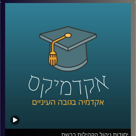
התנדבות היום מדובר במשרה נחשקת בתעשיית ההיטק
הישראלית (ובכלל בעולם). אז מה זה אומר להיות מנהל קהילה
ומה הקישורים הנדרשים לכך?
בתוכנית זאת התארחה חן הרשקוביץ אוחיון, מרצת הקורס
יסודות בניהול קהילות ברשת ושותפה מייסדת בארגון קומיונטי
פורוורד, ארגון מנהלי קהילות להציג את התפקיד המבוקש.
לשיחה עם חן הרשקוביץ אוחיון על יסודות ניהול הקהילה
ברשת –
לחצו כאן
לשיחה עם חן הרשקוביץ אוחיון על קהילות מגדריות –
לחצו
כאן
קרדיט תמונות:
AudioVersity
יסודות ניהול הקהילות ברשת