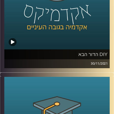
לשיחה עם ד"ר אורי ליפשין על מגיפת הפרידות בתקופת
הקורונה –
לחצו כאן
לשיחה עם ד"ר אורי ליפשין על "מוטיבציה לחוסר אונים" –
לחצו כאן
קרדיט תמונות:
AudioVersity
DIY הדור הבא
30/11/2021
היום הרבה אנשים עם רעיון לא יכולים לממש אותו בגלל
היעדר ידע מקצועי, החלום של פרופ' אריאל (אריק) שמיר,
הדיקן היוצא של בית הספר למדעי המחשב, הוא לשנות את זה.
מטרתו של פרופ' שמיר היא להנגיש יכולות שבעבר היו שמורות
רק לאנשי מקצוע.
אדם שרוצה לערוך סרט ולא יודע איך יוכל
לכתוב במילים את תוכן הסרט והמחשב יערוך את חומרי הגלם