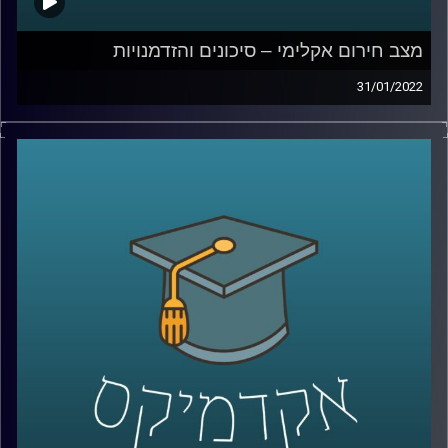
מצב חירום אקלימי – סיכונים והזדמנויות
31/01/2022
בשנה האחרונה חל שינוי משמעותי ביחס הציבורי למשבר
האקלים ובממשלת ישראל הודיעו ששוקלים להכריז מצב
חירום גם בישראל. מה זה אומר מה ההדמנויות שהמצב יוצר?
האזינו לשיחה שקיימתי עם פרופ' יואב יאיר, דיקן בית הספר
לקיימות כאן באוניברסיטת רייכמן.
לשיחה עם פרופ' יאיר על שבוע החלל הישראלי וניסוייו בחלל
–
לחצו כאן
לשיחה עם פרופ' יאיר על השפעות ברשים על כלובי דגים –
לחצו כאן