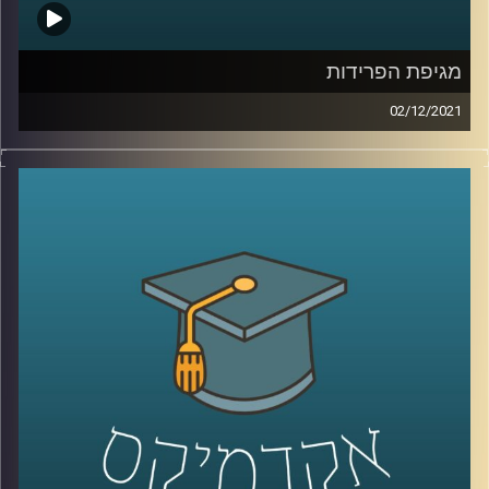
מגיפת הפרידות
02/12/2021
כל מי שתשאלו יספר לכם איך הקורונה השפיעה על תחומי חיו
השונים, באופן שמזמן חרג מהפן הבריאותי: הכלכלה, התיירות,
הבילויים, זכותנו לפרטיות, ואופן הלימוד באקדמיה עברו
טלטלה כתוצאה מהמגיפה שמסרבת לחלוף. עם זאת, מסתבר
שיש תחום נוסף שהושפע מהקורונה ופחות מדברים עליו –
התחום הרומנטי.
בפרק זה שוחחתי עם ד"ר אורי ליפשין, מרצה לפסיכולוגיה
אקזיסטנציאליסטית על ההשפעות של הקורונה על מערכת
היחסים הזוגית, למה הקורונה גרמה ל"מגיפת פרידות" ואיך זה
קשור לילדות שלנו.