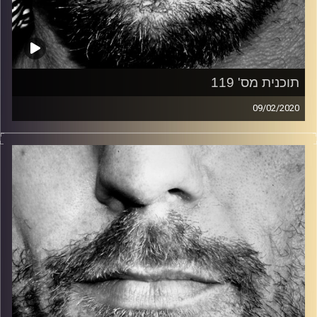
תוכנית מס' 119
09/02/2020
זיפים, מוזיקה מחוספסת של הופעות חיות. הרבה ג'אם, רוק,
בלוז, bluegrass, ג'אז, Fאנק, פרוגרסיב ואפילו אלקטרוניקה.
כל מה שחי, אמיתי ונושם.
עם שמוליק רגב.
קרדיט תמונות:
David Goehring