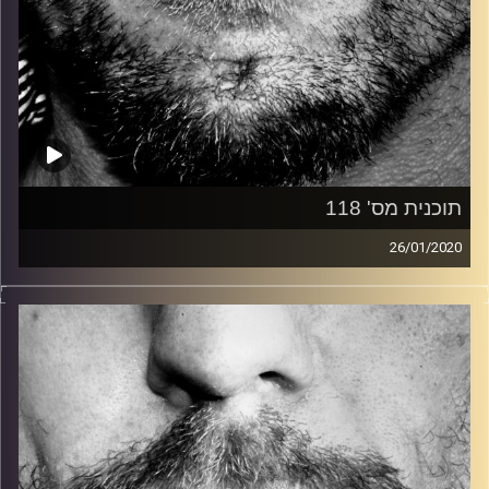
תוכנית מס' 118
26/01/2020
זיפים, מוזיקה מחוספסת של הופעות חיות. הרבה ג'אם, רוק,
בלוז, bluegrass, ג'אז, Fאנק, פרוגרסיב ואפילו אלקטרוניקה.
כל מה שחי, אמיתי ונושם.
עם שמוליק רגב.
קרדיט תמונות:
David Goehring