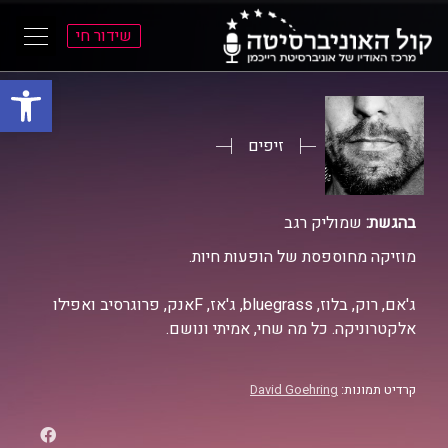
שידור חי
פתח סרגל
ל
ל
תוכן
תפריט
ראשי
ראשי
זיפים
בהגשת:
שמוליק רגב
מוזיקה מחוספסת של הופעות חיות.
ג'אם, רוק, בלוז, bluegrass, ג'אז, Fאנק, פרוגרסיב ואפילו
אלקטרוניקה. כל מה שחי, אמיתי ונושם.
קרדיט תמונות:
David Goehring