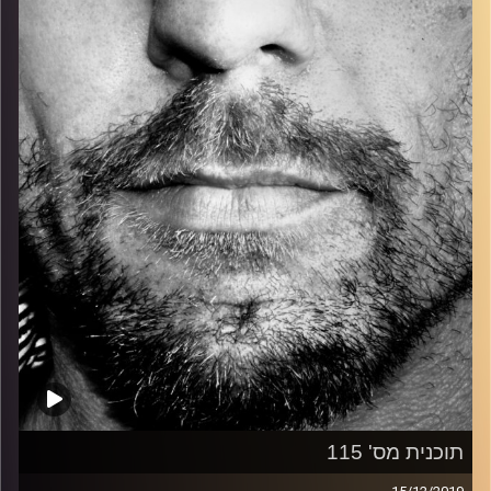
כל מה שחי, אמיתי ונושם.
עם שמוליק רגב.
קרדיט תמונות:
David Goehring
תוכנית מס' 115