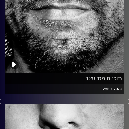
תוכנית מס' 129
26/07/2020
זיפים, מוזיקה מחוספסת של הופעות חיות. הרבה ג'אם, רוק,
בלוז, bluegrass, ג'אז, Fאנק, פרוגרסיב ואפילו אלקטרוניקה.
כל מה שחי, אמיתי ונושם.
עם שמוליק רגב.