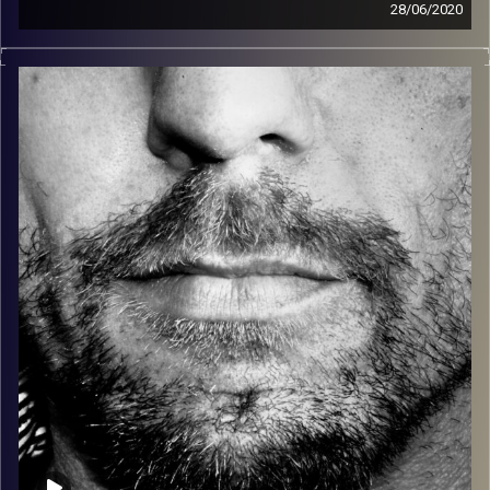
28/06/2020
זיפים, מוזיקה מחוספסת של הופעות חיות. הרבה ג'אם, רוק,
בלוז, bluegrass, ג'אז, Fאנק, פרוגרסיב ואפילו אלקטרוניקה.
כל מה שחי, אמיתי ונושם.
עם שמוליק רגב.
קרדיט תמונות:
David Goehring