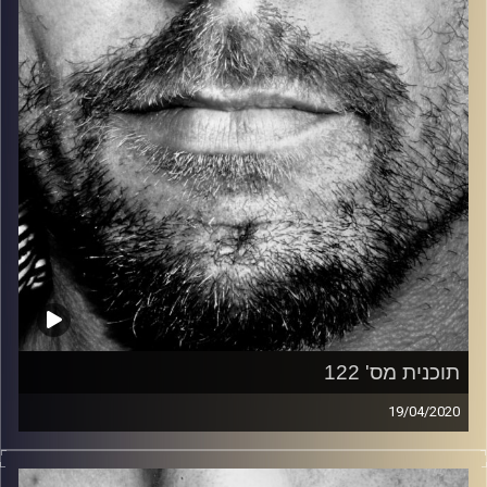
קרדיט תמונות:
David Goehring
תוכנית מס' 122
19/04/2020
זיפים, מוזיקה מחוספסת של הופעות חיות. הרבה ג'אם, רוק,
בלוז, bluegrass, ג'אז, Fאנק, פרוגרסיב ואפילו אלקטרוניקה.