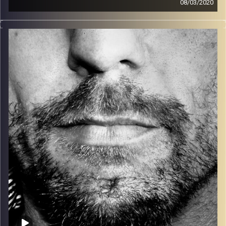
08/03/2020
זיפים, מוזיקה מחוספסת של הופעות חיות. הרבה ג'אם, רוק,
בלוז, bluegrass, ג'אז, Fאנק, פרוגרסיב ואפילו אלקטרוניקה.
כל מה שחי, אמיתי ונושם.
עם שמוליק רגב.
קרדיט תמונות:
David Goehring