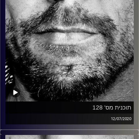
קרדיט תמונות:
David Goehring
תוכנית מס' 128
12/07/2020
זיפים, מוזיקה מחוספסת של הופעות חיות. הרבה ג'אם, רוק,
בלוז, bluegrass, ג'אז, Fאנק, פרוגרסיב ואפילו אלקטרוניקה.