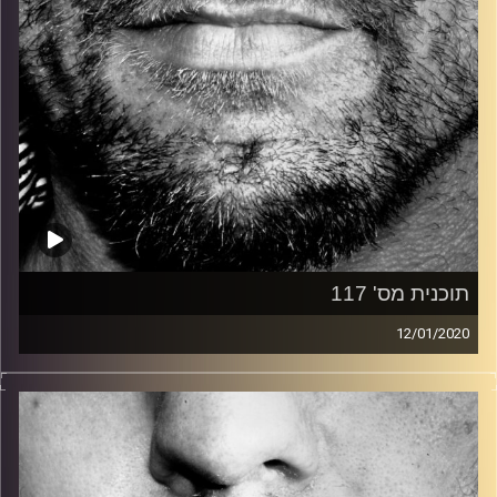
תוכנית מס' 117
12/01/2020
זיפים, מוזיקה מחוספסת של הופעות חיות. הרבה ג'אם, רוק,
בלוז, bluegrass, ג'אז, Fאנק, פרוגרסיב ואפילו אלקטרוניקה.
כל מה שחי, אמיתי ונושם.
עם שמוליק רגב.