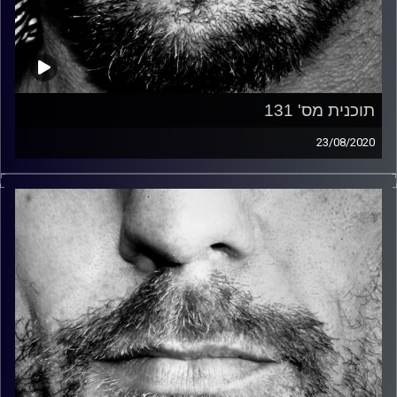
תוכנית מס' 131
23/08/2020
זיפים, מוזיקה מחוספסת של הופעות חיות. הרבה ג'אם, רוק,
בלוז, bluegrass, ג'אז, Fאנק, פרוגרסיב ואפילו אלקטרוניקה.
כל מה שחי, אמיתי ונושם.
עם שמוליק רגב.
קרדיט תמונות:
David Goehring