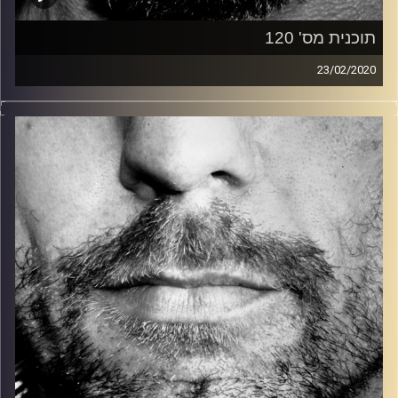
תוכנית מס' 120
23/02/2020
זיפים, מוזיקה מחוספסת של הופעות חיות. הרבה ג'אם, רוק,
בלוז, bluegrass, ג'אז, Fאנק, פרוגרסיב ואפילו אלקטרוניקה.
כל מה שחי, אמיתי ונושם.
עם שמוליק רגב.
קרדיט תמונות:
David Goehring