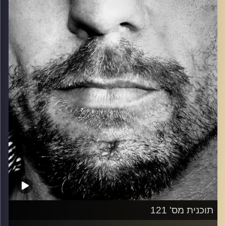
כל מה שחי, אמיתי ונושם.
עם שמוליק רגב.
קרדיט תמונות:
David Goehring
תוכנית מס' 121