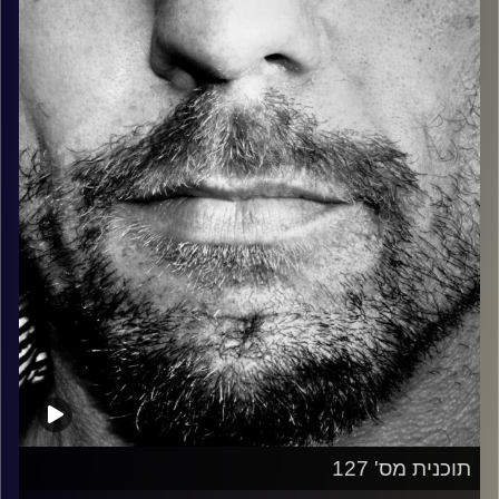
כל מה שחי, אמיתי ונושם.
עם שמוליק רגב.
קרדיט תמונות:
David Goehring
תוכנית מס' 127