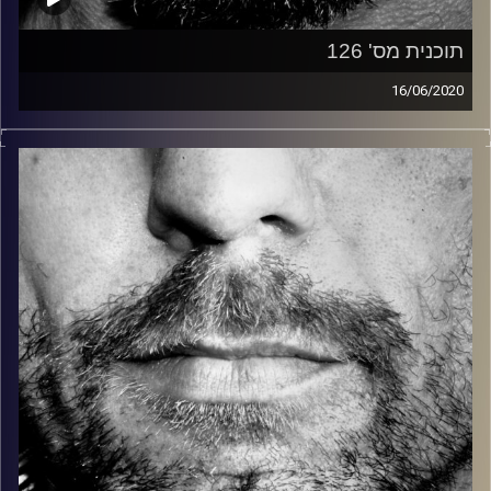
תוכנית מס' 126
16/06/2020
זיפים, מוזיקה מחוספסת של הופעות חיות. הרבה ג'אם, רוק,
בלוז, bluegrass, ג'אז, Fאנק, פרוגרסיב ואפילו אלקטרוניקה.
כל מה שחי, אמיתי ונושם.
עם שמוליק רגב.
קרדיט תמונות:
David Goehring