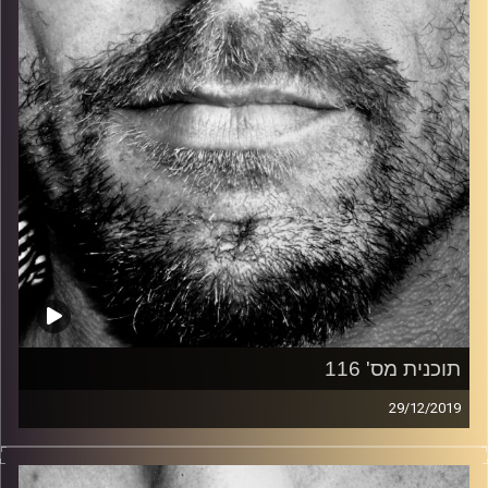
קרדיט תמונות:
David Goehring
תוכנית מס' 116
29/12/2019
זיפים, מוזיקה מחוספסת של הופעות חיות. הרבה ג'אם, רוק,
בלוז, bluegrass, ג'אז, Fאנק, פרוגרסיב ואפילו אלקטרוניקה.