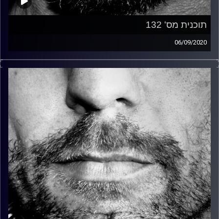
תוכנית מס' 132
06/09/2020
זיפים, מוזיקה מחוספסת של הופעות חיות. הרבה ג'אם, רוק,
בלוז, bluegrass, ג'אז, Fאנק, פרוגרסיב ואפילו אלקטרוניקה.
כל מה שחי, אמיתי ונושם.
עם שמוליק רגב.
קרדיט תמונות:
David Goehring