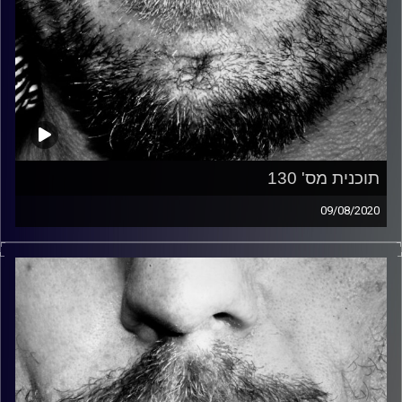
תוכנית מס' 130
09/08/2020
זיפים, מוזיקה מחוספסת של הופעות חיות. הרבה ג'אם, רוק,
בלוז, bluegrass, ג'אז, Fאנק, פרוגרסיב ואפילו אלקטרוניקה.
כל מה שחי, אמיתי ונושם.
עם שמוליק רגב.
קרדיט תמונות:
David Goehring