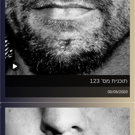
תוכנית מס' 123
03/05/2020
זיפים, מוזיקה מחוספסת של הופעות חיות. הרבה ג'אם, רוק,
בלוז, bluegrass, ג'אז, Fאנק, פרוגרסיב ואפילו אלקטרוניקה.
כל מה שחי, אמיתי ונושם.
עם שמוליק רגב.