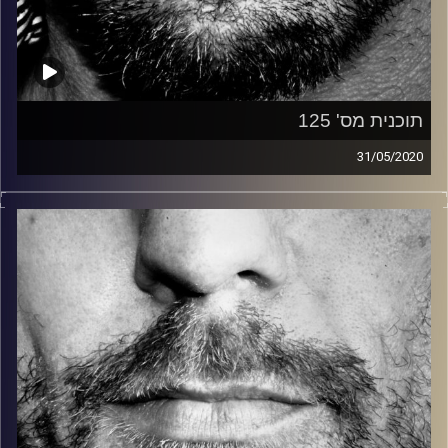
תוכנית מס' 125
31/05/2020
זיפים, מוזיקה מחוספסת של הופעות חיות. הרבה ג'אם, רוק,
בלוז, bluegrass, ג'אז, Fאנק, פרוגרסיב ואפילו אלקטרוניקה.
כל מה שחי, אמיתי ונושם.
עם שמוליק רגב.
קרדיט תמונות:
David Goehring