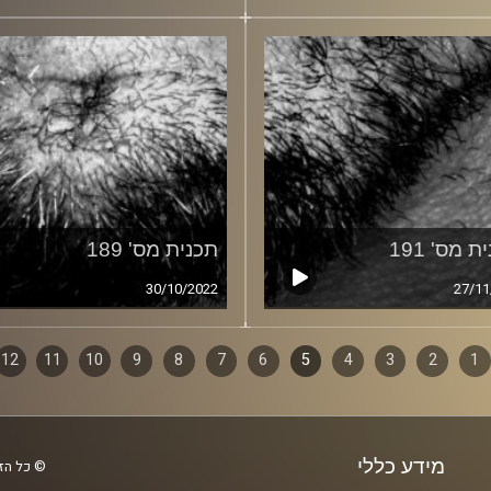
ת מס' 191
תכנית מס' 189
30/10/2022
27/11
1
ף
2
3
4
5
6
7
8
9
10
11
12
ם
מידע כללי
© כל הזכ