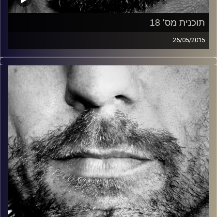
תוכנית מס' 18
26/05/2015
זיפים, מוזיקה מחוספסת של הופעות חיות. הרבה ג'אם, רוק,
בלוז, bluegrass, ג'אז, Fאנק, פרוגרסיב ואפילו אלקטרוניקה.
כל מה שחי, אמיתי ונושם.
עם שמוליק רגב.
קרדיט תמונות:
David Goehring