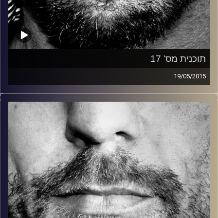
תוכנית מס' 17
19/05/2015
זיפים, מוזיקה מחוספסת של הופעות חיות. הרבה ג'אם, רוק,
בלוז, bluegrass, ג'אז, Fאנק, פרוגרסיב ואפילו אלקטרוניקה.
כל מה שחי, אמיתי ונושם.
עם שמוליק רגב.
קרדיט תמונות:
David Goehring