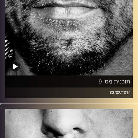
תוכנית מס' 9
03/02/2015
זיפים, מוזיקה מחוספסת של הופעות חיות. הרבה ג'אם, רוק,
בלוז, bluegrass, ג'אז, Fאנק, פרוגרסיב ואפילו אלקטרוניקה.
כל מה שחי, אמיתי ונושם.
עם שמוליק רגב.