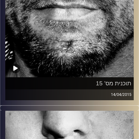
תוכנית מס' 15
14/04/2015
זיפים, מוזיקה מחוספסת של הופעות חיות. הרבה ג'אם, רוק,
בלוז, bluegrass, ג'אז, Fאנק, פרוגרסיב ואפילו אלקטרוניקה.
כל מה שחי, אמיתי ונושם.
עם שמוליק רגב.