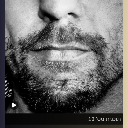
כל מה שחי, אמיתי ונושם.
עם שמוליק רגב.
קרדיט תמונות:
David Goehring
תוכנית מס' 13