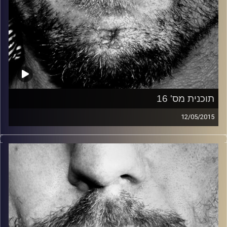
תוכנית מס' 16
12/05/2015
זיפים, מוזיקה מחוספסת של הופעות חיות. הרבה ג'אם, רוק,
בלוז, bluegrass, ג'אז, Fאנק, פרוגרסיב ואפילו אלקטרוניקה.
כל מה שחי, אמיתי ונושם.
עם שמוליק רגב.
קרדיט תמונות:
David Goehring