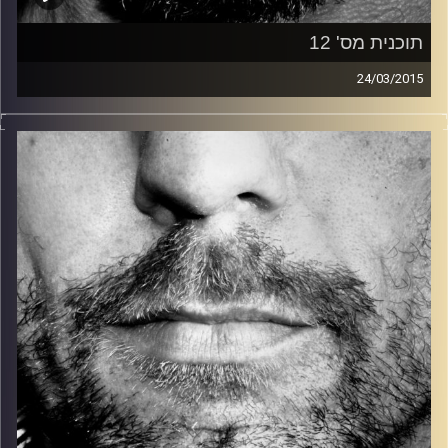
תוכנית מס' 12
24/03/2015
זיפים, מוזיקה מחוספסת של הופעות חיות. הרבה ג'אם, רוק,
בלוז, bluegrass, ג'אז, Fאנק, פרוגרסיב ואפילו אלקטרוניקה.
כל מה שחי, אמיתי ונושם.
עם שמוליק רגב.
קרדיט תמונות:
David Goehring