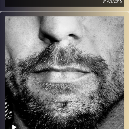
31/03/2015
זיפים, מוזיקה מחוספסת של הופעות חיות. הרבה ג'אם, רוק,
בלוז, bluegrass, ג'אז, Fאנק, פרוגרסיב ואפילו אלקטרוניקה.
כל מה שחי, אמיתי ונושם.
עם שמוליק רגב.
קרדיט תמונות:
David Goehring