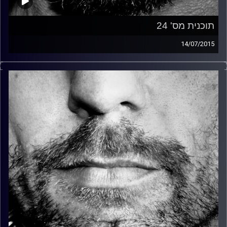
תוכנית מס' 24
14/07/2015
זיפים, מוזיקה מחוספסת של הופעות חיות. הרבה ג'אם, רוק,
בלוז, bluegrass, ג'אז, Fאנק, פרוגרסיב ואפילו אלקטרוניקה.
כל מה שחי, אמיתי ונושם.
עם שמוליק רגב.
קרדיט תמונות:
David Goehring