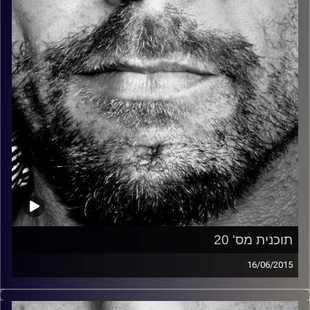
קרדיט תמונות:
David Goehring
תוכנית מס' 20
16/06/2015
זיפים, מוזיקה מחוספסת של הופעות חיות. הרבה ג'אם, רוק,
בלוז, bluegrass, ג'אז, Fאנק, פרוגרסיב ואפילו אלקטרוניקה.