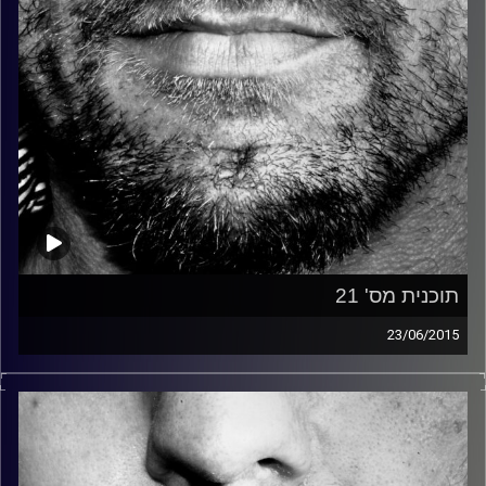
תוכנית מס' 21
23/06/2015
זיפים, מוזיקה מחוספסת של הופעות חיות. הרבה ג'אם, רוק,
בלוז, bluegrass, ג'אז, Fאנק, פרוגרסיב ואפילו אלקטרוניקה.
כל מה שחי, אמיתי ונושם.
עם שמוליק רגב.