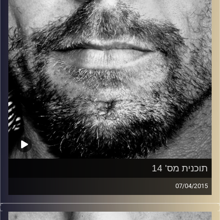
קרדיט תמונות:
David Goehring
תוכנית מס' 14
07/04/2015
זיפים, מוזיקה מחוספסת של הופעות חיות. הרבה ג'אם, רוק,
בלוז, bluegrass, ג'אז, Fאנק, פרוגרסיב ואפילו אלקטרוניקה.