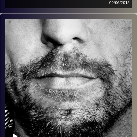
09/06/2015
זיפים, מוזיקה מחוספסת של הופעות חיות. הרבה ג'אם, רוק,
בלוז, bluegrass, ג'אז, Fאנק, פרוגרסיב ואפילו אלקטרוניקה.
כל מה שחי, אמיתי ונושם.
עם שמוליק רגב.
קרדיט תמונות:
David Goehring