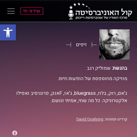
שידור חי
פתח סרגל
ל
ל
תוכן
תפריט
ראשי
ראשי
זיפים
בהגשת:
שמוליק רגב
מוזיקה מחוספסת של הופעות חיות.
ג'אם, רוק, בלוז, bluegrass, ג'אז, Fאנק, פרוגרסיב ואפילו
אלקטרוניקה. כל מה שחי, אמיתי ונושם.
קרדיט תמונות:
David Goehring