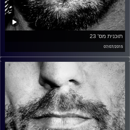
תוכנית מס' 23
07/07/2015
זיפים, מוזיקה מחוספסת של הופעות חיות. הרבה ג'אם, רוק,
בלוז, bluegrass, ג'אז, Fאנק, פרוגרסיב ואפילו אלקטרוניקה.
כל מה שחי, אמיתי ונושם.
עם שמוליק רגב.
קרדיט תמונות:
David Goehring