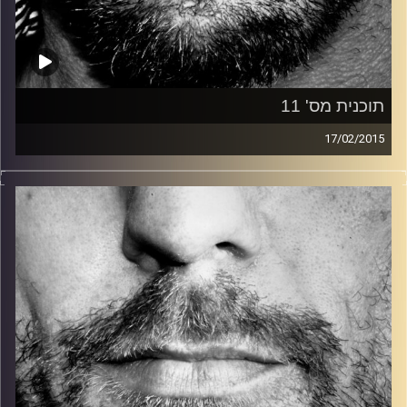
תוכנית מס' 11
17/02/2015
זיפים, מוזיקה מחוספסת של הופעות חיות. הרבה ג'אם, רוק,
בלוז, bluegrass, ג'אז, Fאנק, פרוגרסיב ואפילו אלקטרוניקה.
כל מה שחי, אמיתי ונושם.
עם שמוליק רגב.
קרדיט תמונות:
David Goehring