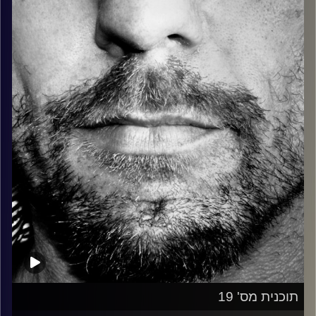
כל מה שחי, אמיתי ונושם.
עם שמוליק רגב.
קרדיט תמונות:
David Goehring
תוכנית מס' 19