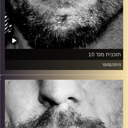
תוכנית מס' 10
10/02/2015
זיפים, מוזיקה מחוספסת של הופעות חיות. הרבה ג'אם, רוק,
בלוז, bluegrass, ג'אז, Fאנק, פרוגרסיב ואפילו אלקטרוניקה.
כל מה שחי, אמיתי ונושם.
עם שמוליק רגב.
קרדיט תמונות:
David Goehring