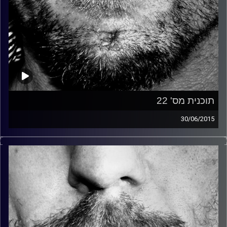
תוכנית מס' 22
30/06/2015
זיפים, מוזיקה מחוספסת של הופעות חיות. הרבה ג'אם, רוק,
בלוז, bluegrass, ג'אז, Fאנק, פרוגרסיב ואפילו אלקטרוניקה.
כל מה שחי, אמיתי ונושם.
עם שמוליק רגב.
קרדיט תמונות:
David Goehring