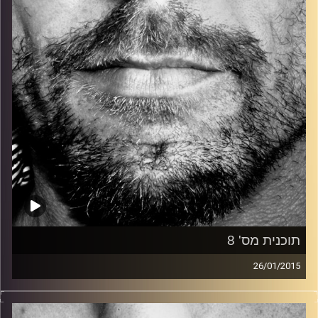
קרדיט תמונות:
David Goehring
תוכנית מס' 8
26/01/2015
זיפים, מוזיקה מחוספסת של הופעות חיות. הרבה ג'אם, רוק,
בלוז, bluegrass, ג'אז, Fאנק, פרוגרסיב ואפילו אלקטרוניקה.