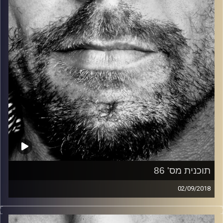
קרדיט תמונות:
David Goehring
תוכנית מס' 86
02/09/2018
זיפים, מוזיקה מחוספסת של הופעות חיות. הרבה ג'אם, רוק,
בלוז, bluegrass, ג'אז, Fאנק, פרוגרסיב ואפילו אלקטרוניקה.