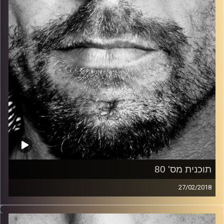
קרדיט תמונות:
David Goehring
תוכנית מס' 80
27/02/2018
זיפים, מוזיקה מחוספסת של הופעות חיות. הרבה ג'אם, רוק,
בלוז, bluegrass, ג'אז, Fאנק, פרוגרסיב ואפילו אלקטרוניקה.