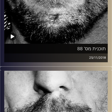
תוכנית מס' 88
25/11/2018
זיפים, מוזיקה מחוספסת של הופעות חיות. הרבה ג'אם, רוק,
בלוז, bluegrass, ג'אז, Fאנק, פרוגרסיב ואפילו אלקטרוניקה.
כל מה שחי, אמיתי ונושם.
עם שמוליק רגב.
קרדיט תמונות:
David Goehring