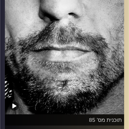
כל מה שחי, אמיתי ונושם.
עם שמוליק רגב.
קרדיט תמונות:
David Goehring
תוכנית מס' 85