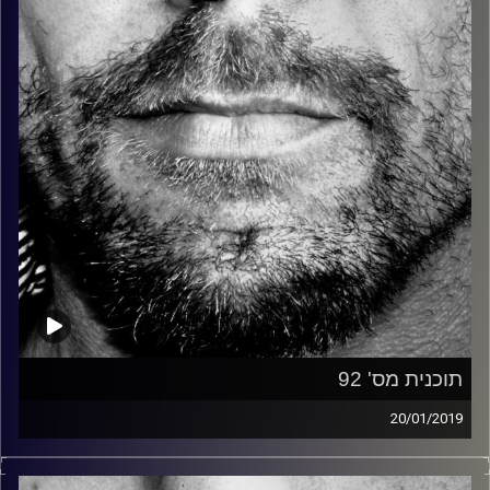
קרדיט תמונות:
David Goehring
תוכנית מס' 92
20/01/2019
זיפים, מוזיקה מחוספסת של הופעות חיות. הרבה ג'אם, רוק,
בלוז, bluegrass, ג'אז, Fאנק, פרוגרסיב ואפילו אלקטרוניקה.