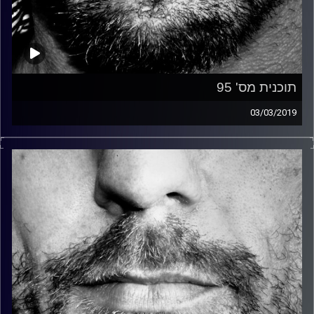
תוכנית מס' 95
03/03/2019
זיפים, מוזיקה מחוספסת של הופעות חיות. הרבה ג'אם, רוק,
בלוז, bluegrass, ג'אז, Fאנק, פרוגרסיב ואפילו אלקטרוניקה.
כל מה שחי, אמיתי ונושם.
עם שמוליק רגב.
קרדיט תמונות:
David Goehring