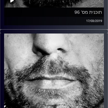
תוכנית מס' 96
17/03/2019
זיפים, מוזיקה מחוספסת של הופעות חיות. הרבה ג'אם, רוק,
בלוז, bluegrass, ג'אז, Fאנק, פרוגרסיב ואפילו אלקטרוניקה.
כל מה שחי, אמיתי ונושם.
עם שמוליק רגב.
קרדיט תמונות:
David Goehring