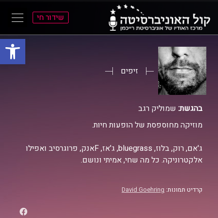
שידור חי
פתח סרגל
ל
ל
תוכן
תפריט
ראשי
ראשי
זיפים
בהגשת:
שמוליק רגב
מוזיקה מחוספסת של הופעות חיות.
ג'אם, רוק, בלוז, bluegrass, ג'אז, Fאנק, פרוגרסיב ואפילו
אלקטרוניקה. כל מה שחי, אמיתי ונושם.
קרדיט תמונות:
David Goehring