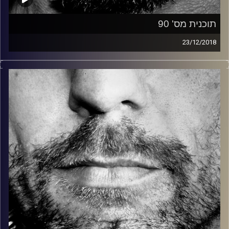
תוכנית מס' 90
23/12/2018
זיפים, מוזיקה מחוספסת של הופעות חיות. הרבה ג'אם, רוק,
בלוז, bluegrass, ג'אז, Fאנק, פרוגרסיב ואפילו אלקטרוניקה.
כל מה שחי, אמיתי ונושם.
עם שמוליק רגב.
קרדיט תמונות:
David Goehring