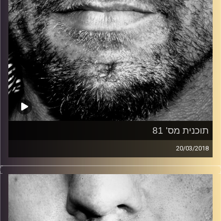
תוכנית מס' 81
20/03/2018
זיפים, מוזיקה מחוספסת של הופעות חיות. הרבה ג'אם, רוק,
בלוז, bluegrass, ג'אז, Fאנק, פרוגרסיב ואפילו אלקטרוניקה.
כל מה שחי, אמיתי ונושם.
עם שמוליק רגב.