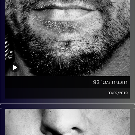
תוכנית מס' 93
03/02/2019
זיפים, מוזיקה מחוספסת של הופעות חיות. הרבה ג'אם, רוק,
בלוז, bluegrass, ג'אז, Fאנק, פרוגרסיב ואפילו אלקטרוניקה.
כל מה שחי, אמיתי ונושם.
עם שמוליק רגב.