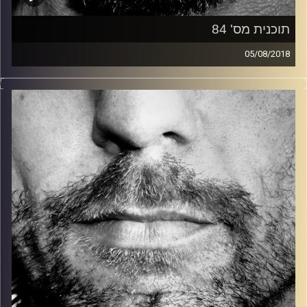
תוכנית מס' 84
05/08/2018
זיפים, מוזיקה מחוספסת של הופעות חיות. הרבה ג'אם, רוק,
בלוז, bluegrass, ג'אז, Fאנק, פרוגרסיב ואפילו אלקטרוניקה.
כל מה שחי, אמיתי ונושם.
עם שמוליק רגב.
קרדיט תמונות:
David Goehring