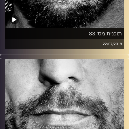
תוכנית מס' 83
22/07/2018
זיפים, מוזיקה מחוספסת של הופעות חיות. הרבה ג'אם, רוק,
בלוז, bluegrass, ג'אז, Fאנק, פרוגרסיב ואפילו אלקטרוניקה.
כל מה שחי, אמיתי ונושם.
עם שמוליק רגב.
קרדיט תמונות:
David Goehring