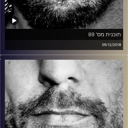
תוכנית מס' 89
09/12/2018
זיפים, מוזיקה מחוספסת של הופעות חיות. הרבה ג'אם, רוק,
בלוז, bluegrass, ג'אז, Fאנק, פרוגרסיב ואפילו אלקטרוניקה.
כל מה שחי, אמיתי ונושם.
עם שמוליק רגב.
קרדיט תמונות:
David Goehring