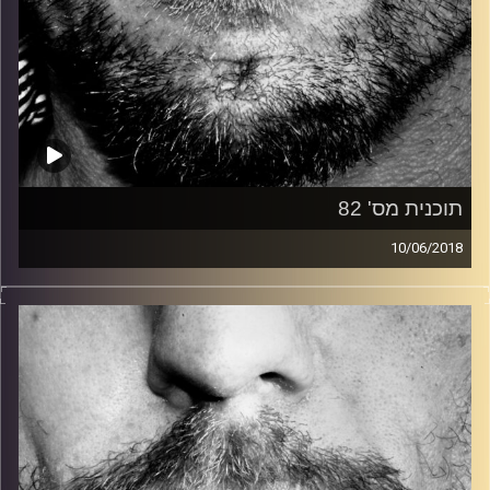
תוכנית מס' 82
10/06/2018
זיפים, מוזיקה מחוספסת של הופעות חיות. הרבה ג'אם, רוק,
בלוז, bluegrass, ג'אז, Fאנק, פרוגרסיב ואפילו אלקטרוניקה.
כל מה שחי, אמיתי ונושם.
עם שמוליק רגב.
קרדיט תמונות:
David Goehring