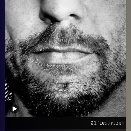
כל מה שחי, אמיתי ונושם.
עם שמוליק רגב.
קרדיט תמונות:
David Goehring
תוכנית מס' 91