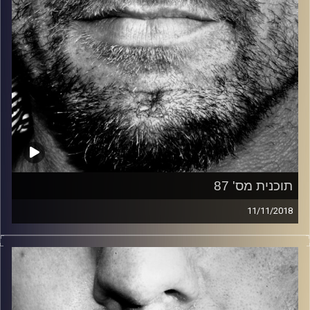
תוכנית מס' 87
11/11/2018
זיפים, מוזיקה מחוספסת של הופעות חיות. הרבה ג'אם, רוק,
בלוז, bluegrass, ג'אז, Fאנק, פרוגרסיב ואפילו אלקטרוניקה.
כל מה שחי, אמיתי ונושם.
עם שמוליק רגב.