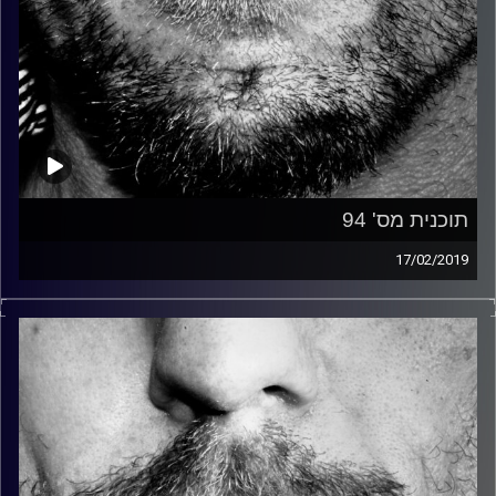
תוכנית מס' 94
17/02/2019
זיפים, מוזיקה מחוספסת של הופעות חיות. הרבה ג'אם, רוק,
בלוז, bluegrass, ג'אז, Fאנק, פרוגרסיב ואפילו אלקטרוניקה.
כל מה שחי, אמיתי ונושם.
עם שמוליק רגב.
קרדיט תמונות:
David Goehring