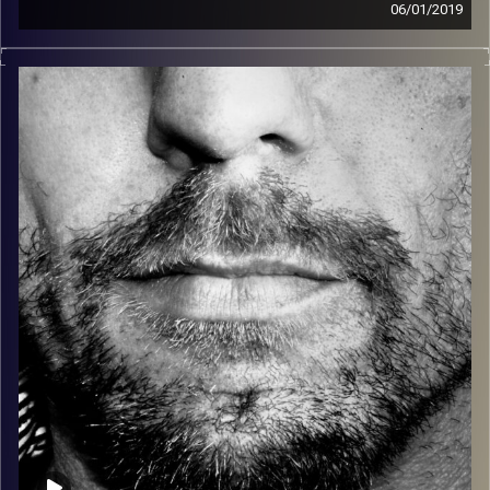
06/01/2019
זיפים, מוזיקה מחוספסת של הופעות חיות. הרבה ג'אם, רוק,
בלוז, bluegrass, ג'אז, Fאנק, פרוגרסיב ואפילו אלקטרוניקה.
כל מה שחי, אמיתי ונושם.
עם שמוליק רגב.
קרדיט תמונות:
David Goehring