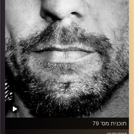
כל מה שחי, אמיתי ונושם.
עם שמוליק רגב.
קרדיט תמונות:
David Goehring
תוכנית מס' 79