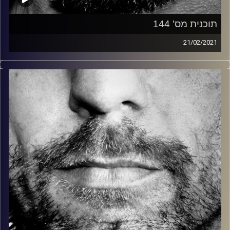
תוכנית מס' 144
21/02/2021
זיפים, מוזיקה מחוספסת של הופעות חיות. הרבה ג'אם, רוק,
בלוז, bluegrass, ג'אז, Fאנק, פרוגרסיב ואפילו אלקטרוניקה.
כל מה שחי, אמיתי ונושם.
עם שמוליק רגב.
קרדיט תמונות:
David Goehring