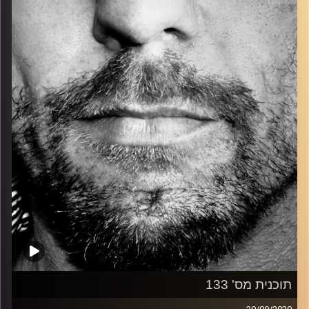
כל מה שחי, אמיתי ונושם.
עם שמוליק רגב.
קרדיט תמונות:
David Goehring
תוכנית מס' 133