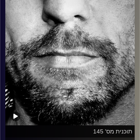
כל מה שחי, אמיתי ונושם.
עם שמוליק רגב.
קרדיט תמונות:
David Goehring
תוכנית מס' 145