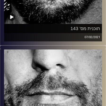
תוכנית מס' 143
07/02/2021
זיפים, מוזיקה מחוספסת של הופעות חיות. הרבה ג'אם, רוק,
בלוז, bluegrass, ג'אז, Fאנק, פרוגרסיב ואפילו אלקטרוניקה.
כל מה שחי, אמיתי ונושם.
עם שמוליק רגב.
קרדיט תמונות:
David Goehring