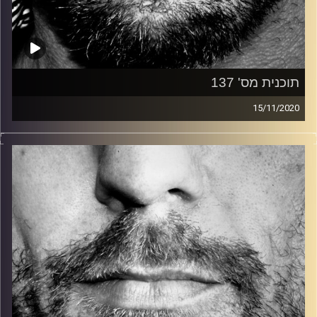
תוכנית מס' 137
15/11/2020
זיפים, מוזיקה מחוספסת של הופעות חיות. הרבה ג'אם, רוק,
בלוז, bluegrass, ג'אז, Fאנק, פרוגרסיב ואפילו אלקטרוניקה.
כל מה שחי, אמיתי ונושם.
עם שמוליק רגב.
קרדיט תמונות:
David Goehring