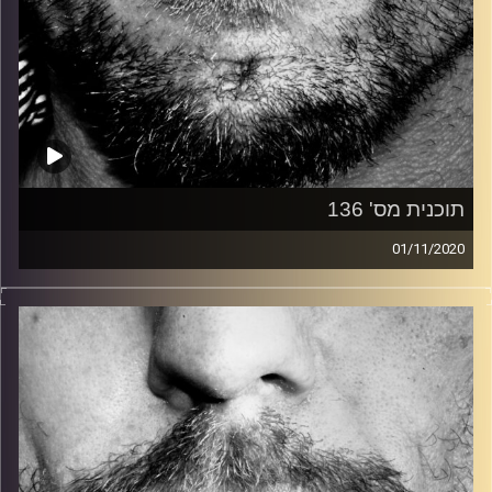
תוכנית מס' 136
01/11/2020
זיפים, מוזיקה מחוספסת של הופעות חיות. הרבה ג'אם, רוק,
בלוז, bluegrass, ג'אז, Fאנק, פרוגרסיב ואפילו אלקטרוניקה.
כל מה שחי, אמיתי ונושם.
עם שמוליק רגב.
קרדיט תמונות:
David Goehring