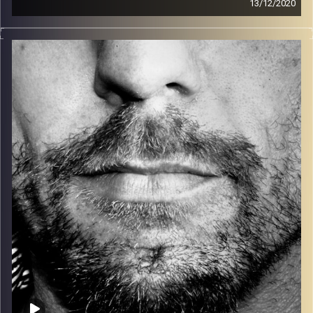
13/12/2020
זיפים, מוזיקה מחוספסת של הופעות חיות. הרבה ג'אם, רוק,
בלוז, bluegrass, ג'אז, Fאנק, פרוגרסיב ואפילו אלקטרוניקה.
כל מה שחי, אמיתי ונושם.
עם שמוליק רגב.
קרדיט תמונות:
David Goehring