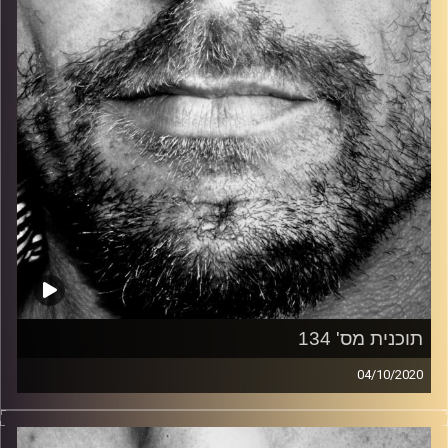
קרדיט תמונות:
David Goehring
תוכנית מס' 134
04/10/2020
זיפים, מוזיקה מחוספסת של הופעות חיות. הרבה ג'אם, רוק,
בלוז, bluegrass, ג'אז, Fאנק, פרוגרסיב ואפילו אלקטרוניקה.