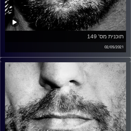
תוכנית מס' 149
02/05/2021
זיפים, מוזיקה מחוספסת של הופעות חיות. הרבה ג'אם, רוק,
בלוז, bluegrass, ג'אז, Fאנק, פרוגרסיב ואפילו אלקטרוניקה.
כל מה שחי, אמיתי ונושם.
עם שמוליק רגב.
קרדיט תמונות:
David Goehring