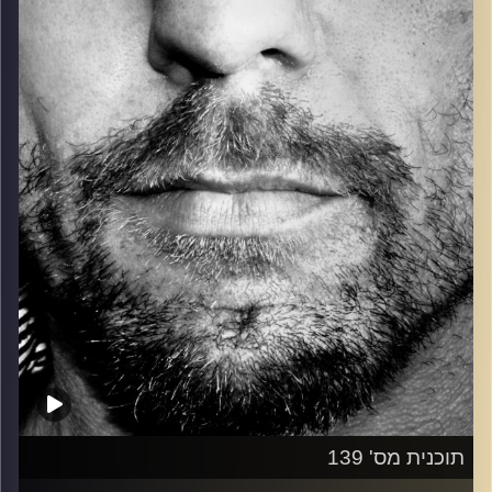
כל מה שחי, אמיתי ונושם.
עם שמוליק רגב.
קרדיט תמונות:
David Goehring
תוכנית מס' 139