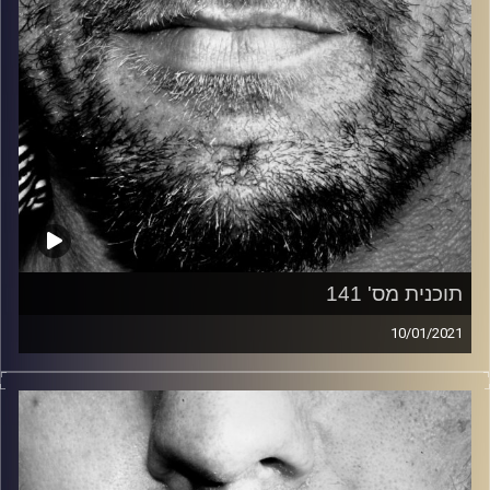
תוכנית מס' 141
10/01/2021
זיפים, מוזיקה מחוספסת של הופעות חיות. הרבה ג'אם, רוק,
בלוז, bluegrass, ג'אז, Fאנק, פרוגרסיב ואפילו אלקטרוניקה.
כל מה שחי, אמיתי ונושם.
עם שמוליק רגב.