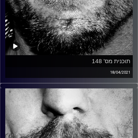
תוכנית מס' 148
18/04/2021
זיפים, מוזיקה מחוספסת של הופעות חיות. הרבה ג'אם, רוק,
בלוז, bluegrass, ג'אז, Fאנק, פרוגרסיב ואפילו אלקטרוניקה.
כל מה שחי, אמיתי ונושם.
עם שמוליק רגב.
קרדיט תמונות:
David Goehring