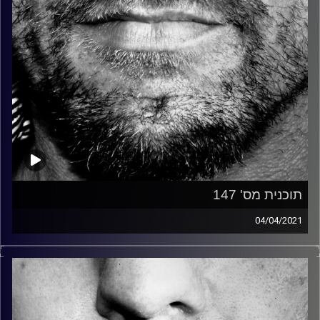
תוכנית מס' 147
04/04/2021
זיפים, מוזיקה מחוספסת של הופעות חיות. הרבה ג'אם, רוק,
בלוז, bluegrass, ג'אז, Fאנק, פרוגרסיב ואפילו אלקטרוניקה.
כל מה שחי, אמיתי ונושם.
עם שמוליק רגב.