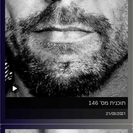
קרדיט תמונות:
David Goehring
תוכנית מס' 146
21/03/2021
זיפים, מוזיקה מחוספסת של הופעות חיות. הרבה ג'אם, רוק,
בלוז, bluegrass, ג'אז, Fאנק, פרוגרסיב ואפילו אלקטרוניקה.