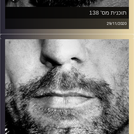
תוכנית מס' 138
29/11/2020
זיפים, מוזיקה מחוספסת של הופעות חיות. הרבה ג'אם, רוק,
בלוז, bluegrass, ג'אז, Fאנק, פרוגרסיב ואפילו אלקטרוניקה.
כל מה שחי, אמיתי ונושם.
עם שמוליק רגב.
קרדיט תמונות:
David Goehring