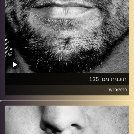
תוכנית מס' 135
18/10/2020
זיפים, מוזיקה מחוספסת של הופעות חיות. הרבה ג'אם, רוק,
בלוז, bluegrass, ג'אז, Fאנק, פרוגרסיב ואפילו אלקטרוניקה.
כל מה שחי, אמיתי ונושם.
עם שמוליק רגב.