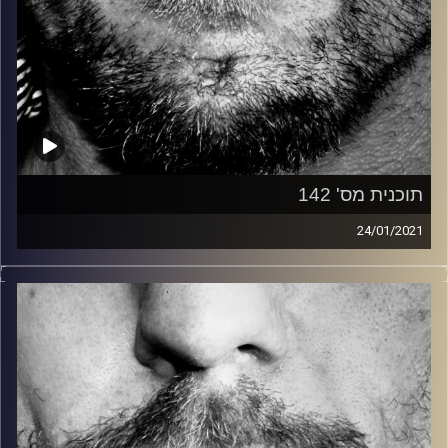
תוכנית מס' 142
24/01/2021
זיפים, מוזיקה מחוספסת של הופעות חיות. הרבה ג'אם, רוק,
בלוז, bluegrass, ג'אז, Fאנק, פרוגרסיב ואפילו אלקטרוניקה.
כל מה שחי, אמיתי ונושם.
עם שמוליק רגב.
קרדיט תמונות:
David Goehring