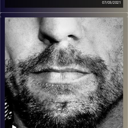
07/03/2021
זיפים, מוזיקה מחוספסת של הופעות חיות. הרבה ג'אם, רוק,
בלוז, bluegrass, ג'אז, Fאנק, פרוגרסיב ואפילו אלקטרוניקה.
כל מה שחי, אמיתי ונושם.
עם שמוליק רגב.
קרדיט תמונות:
David Goehring