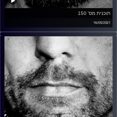
תוכנית מס' 150
16/05/2021
זיפים, מוזיקה מחוספסת של הופעות חיות. הרבה ג'אם, רוק,
בלוז, bluegrass, ג'אז, Fאנק, פרוגרסיב ואפילו אלקטרוניקה.
כל מה שחי, אמיתי ונושם.
עם שמוליק רגב.
קרדיט תמונות:
David Goehring