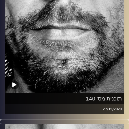
קרדיט תמונות:
David Goehring
תוכנית מס' 140
27/12/2020
זיפים, מוזיקה מחוספסת של הופעות חיות. הרבה ג'אם, רוק,
בלוז, bluegrass, ג'אז, Fאנק, פרוגרסיב ואפילו אלקטרוניקה.