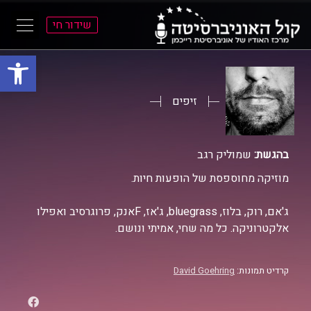
שידור חי
פתח סרגל
ל
ל
תוכן
תפריט
ראשי
ראשי
זיפים
בהגשת:
שמוליק רגב
מוזיקה מחוספסת של הופעות חיות.
ג'אם, רוק, בלוז, bluegrass, ג'אז, Fאנק, פרוגרסיב ואפילו
אלקטרוניקה. כל מה שחי, אמיתי ונושם.
קרדיט תמונות:
David Goehring