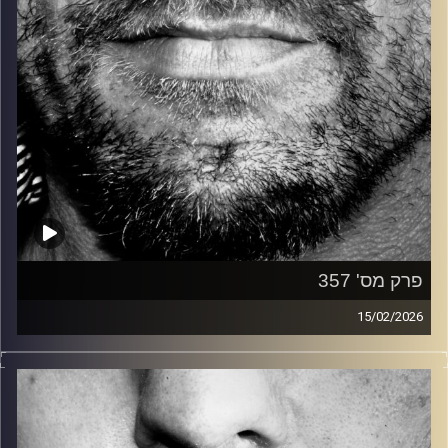
פרק מס' 357
15/02/2026
זיפים, מוזיקה מחוספסת של הופעות חיות. הרבה ג'אם, רוק,
בלוז, bluegrass, ג'אז, Fאנק, פרוגרסיב ואפילו אלקטרוניקה.
כל מה שחי, אמיתי ונושם.
עם שמוליק רגב.