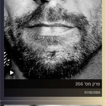
קרדיט תמונות:
David Goehring
פרק מס' 356
01/02/2026
זיפים, מוזיקה מחוספסת של הופעות חיות. הרבה ג'אם, רוק,
בלוז, bluegrass, ג'אז, Fאנק, פרוגרסיב ואפילו אלקטרוניקה.