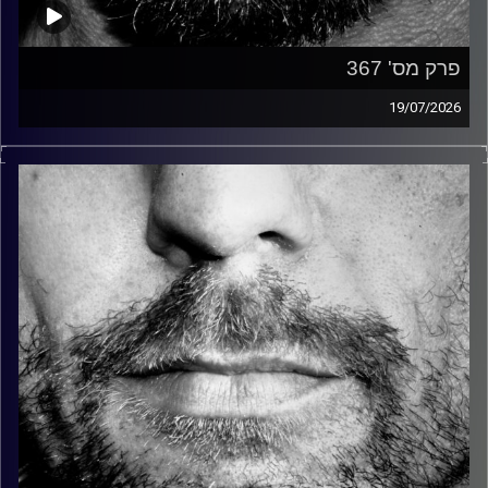
פרק מס' 367
19/07/2026
זיפים, מוזיקה מחוספסת של הופעות חיות. הרבה ג'אם, רוק,
בלוז, bluegrass, ג'אז, Fאנק, פרוגרסיב ואפילו אלקטרוניקה.
כל מה שחי, אמיתי ונושם.
עם שמוליק רגב.
קרדיט תמונות:
David Goehring