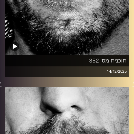
תוכנית מס' 352
14/12/2025
זיפים, מוזיקה מחוספסת של הופעות חיות. הרבה ג'אם, רוק,
בלוז, bluegrass, ג'אז, Fאנק, פרוגרסיב ואפילו אלקטרוניקה.
כל מה שחי, אמיתי ונושם.
עם שמוליק רגב.
קרדיט תמונות:
David Goehring