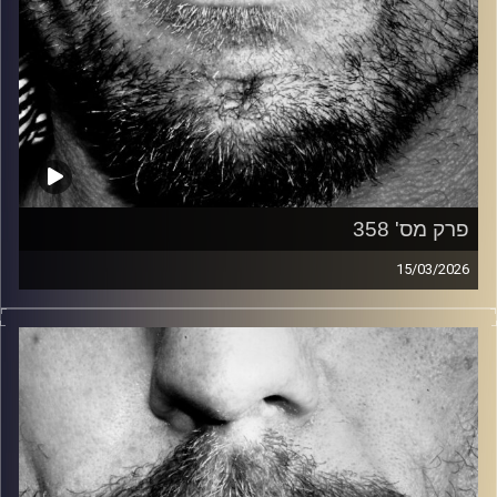
פרק מס' 358
15/03/2026
זיפים, מוזיקה מחוספסת של הופעות חיות. הרבה ג'אם, רוק,
בלוז, bluegrass, ג'אז, Fאנק, פרוגרסיב ואפילו אלקטרוניקה.
כל מה שחי, אמיתי ונושם.
עם שמוליק רגב.
קרדיט תמונות:
David Goehring