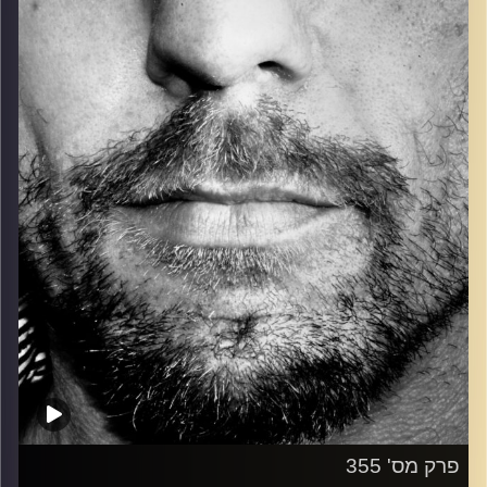
כל מה שחי, אמיתי ונושם.
עם שמוליק רגב.
קרדיט תמונות:
David Goehring
פרק מס' 355