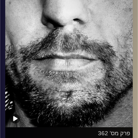
בלוז, bluegrass, ג'אז, Fאנק, פרוגרסיב ואפילו אלקטרוניקה.
כל מה שחי, אמיתי ונושם.
עם שמוליק רגב.
קרדיט תמונות:
David Goehring
פרק מס' 362