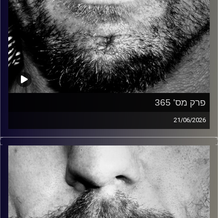
פרק מס' 365
21/06/2026
זיפים, מוזיקה מחוספסת של הופעות חיות. הרבה ג'אם, רוק,
בלוז, bluegrass, ג'אז, Fאנק, פרוגרסיב ואפילו אלקטרוניקה.
כל מה שחי, אמיתי ונושם.
עם שמוליק רגב.
קרדיט תמונות:
David Goehring