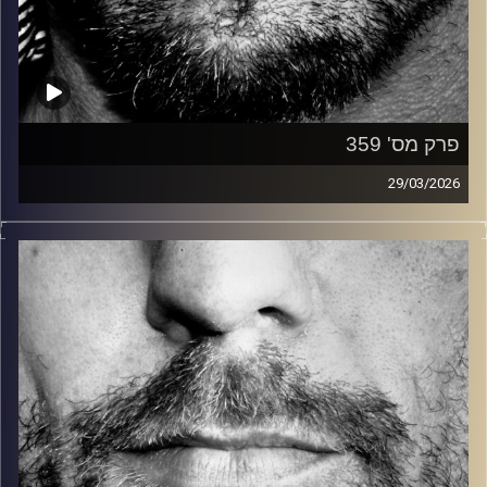
פרק מס' 359
29/03/2026
זיפים, מוזיקה מחוספסת של הופעות חיות. הרבה ג'אם, רוק,
בלוז, bluegrass, ג'אז, Fאנק, פרוגרסיב ואפילו אלקטרוניקה.
כל מה שחי, אמיתי ונושם.
עם שמוליק רגב.
קרדיט תמונות:
David Goehring