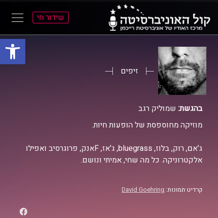
שידור חי
פתח סרגל
ל
ל
תוכן
תפריט
ראשי
ראשי
זיפים
בהגשת:
שמוליק רגב
מוזיקה מחוספסת של הופעות חיות.
ג'אם, רוק, בלוז, bluegrass, ג'אז, Fאנק, פרוגרסיב ואפילו
אלקטרוניקה. כל מה שחי, אמיתי ונושם.
קרדיט תמונות:
David Goehring