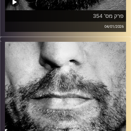
פרק מס' 354
04/01/2026
זיפים, מוזיקה מחוספסת של הופעות חיות. הרבה ג'אם, רוק,
בלוז, bluegrass, ג'אז, Fאנק, פרוגרסיב ואפילו אלקטרוניקה.
כל מה שחי, אמיתי ונושם.
עם שמוליק רגב.
קרדיט תמונות:
David Goehring