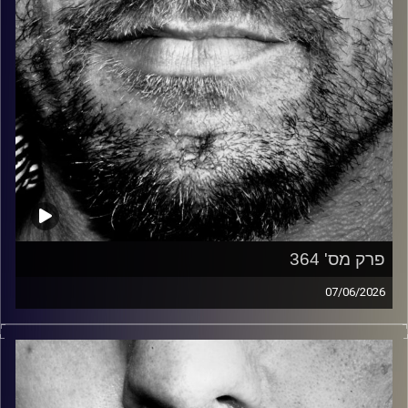
פרק מס' 364
07/06/2026
זיפים, מוזיקה מחוספסת של הופעות חיות. הרבה ג'אם, רוק,
בלוז, bluegrass, ג'אז, Fאנק, פרוגרסיב ואפילו אלקטרוניקה.
כל מה שחי, אמיתי ונושם.
עם שמוליק רגב.