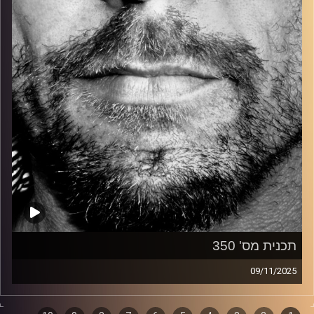
קרדיט תמונות:
David Goehring
תכנית מס' 350
09/11/2025
זיפים, מוזיקה מחוספסת של הופעות חיות. הרבה ג'אם, רוק,
בלוז, bluegrass, ג'אז, Fאנק, פרוגרסיב ואפילו אלקטרוניקה.