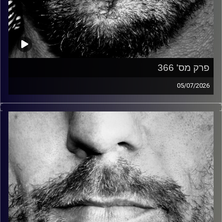
פרק מס' 366
05/07/2026
זיפים, מוזיקה מחוספסת של הופעות חיות. הרבה ג'אם, רוק,
בלוז, bluegrass, ג'אז, Fאנק, פרוגרסיב ואפילו אלקטרוניקה.
כל מה שחי, אמיתי ונושם.
עם שמוליק רגב.
קרדיט תמונות:
David Goehring