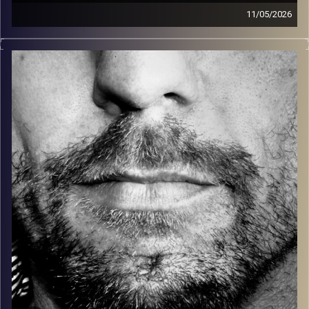
11/05/2026
זיפים, מוזיקה מחוספסת של הופעות חיות. הרבה ג'אם, רוק,
בלוז, bluegrass, ג'אז, Fאנק, פרוגרסיב ואפילו אלקטרוניקה.
כל מה שחי, אמיתי ונושם.
עם שמוליק רגב.
קרדיט תמונות:
David Goehring