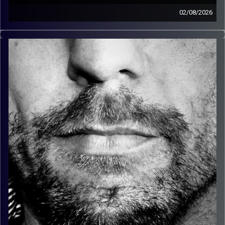
02/08/2026
זיפים, מוזיקה מחוספסת של הופעות חיות. הרבה ג'אם, רוק,
בלוז, bluegrass, ג'אז, Fאנק, פרוגרסיב ואפילו אלקטרוניקה.
כל מה שחי, אמיתי ונושם.
עם שמוליק רגב.
קרדיט תמונות:
David Goehring