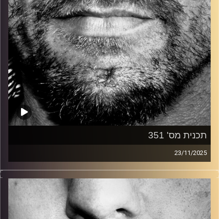
תכנית מס' 351
23/11/2025
זיפים, מוזיקה מחוספסת של הופעות חיות. הרבה ג'אם, רוק,
בלוז, bluegrass, ג'אז, Fאנק, פרוגרסיב ואפילו אלקטרוניקה.
כל מה שחי, אמיתי ונושם.
עם שמוליק רגב.