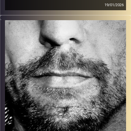
19/01/2026
זיפים, מוזיקה מחוספסת של הופעות חיות. הרבה ג'אם, רוק,
בלוז, bluegrass, ג'אז, Fאנק, פרוגרסיב ואפילו אלקטרוניקה.
כל מה שחי, אמיתי ונושם.
עם שמוליק רגב.
קרדיט תמונות:
David Goehring