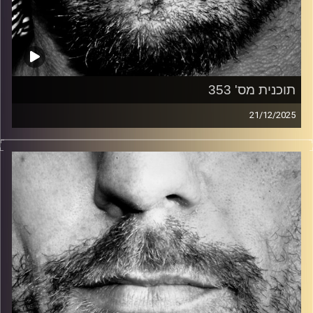
תוכנית מס' 353
21/12/2025
זיפים, מוזיקה מחוספסת של הופעות חיות. הרבה ג'אם, רוק,
בלוז, bluegrass, ג'אז, Fאנק, פרוגרסיב ואפילו אלקטרוניקה.
כל מה שחי, אמיתי ונושם.
עם שמוליק רגב.
קרדיט תמונות:
David Goehring