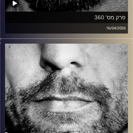
פרק מס' 360
16/04/2026
זיפים, מוזיקה מחוספסת של הופעות חיות. הרבה ג'אם, רוק,
בלוז, bluegrass, ג'אז, Fאנק, פרוגרסיב ואפילו אלקטרוניקה.
כל מה שחי, אמיתי ונושם.
עם שמוליק רגב.
קרדיט תמונות:
David Goehring