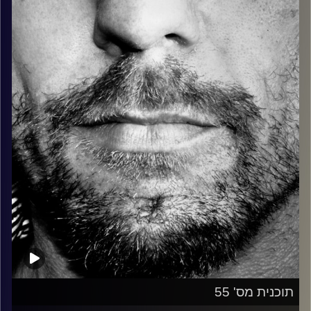
כל מה שחי, אמיתי ונושם.
עם שמוליק רגב.
קרדיט תמונות:
David Goehring
תוכנית מס' 55