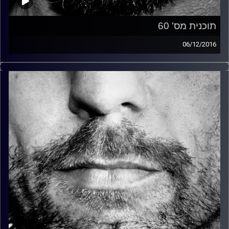
תוכנית מס' 60
06/12/2016
זיפים, מוזיקה מחוספסת של הופעות חיות. הרבה ג'אם, רוק,
בלוז, bluegrass, ג'אז, Fאנק, פרוגרסיב ואפילו אלקטרוניקה.
כל מה שחי, אמיתי ונושם.
עם שמוליק רגב.
קרדיט תמונות:
David Goehring