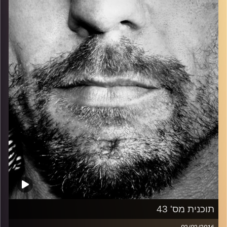
כל מה שחי, אמיתי ונושם.
עם שמוליק רגב.
קרדיט תמונות:
David Goehring
תוכנית מס' 43