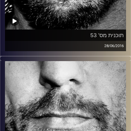
תוכנית מס' 53
28/06/2016
זיפים, מוזיקה מחוספסת של הופעות חיות. הרבה ג'אם, רוק,
בלוז, bluegrass, ג'אז, Fאנק, פרוגרסיב ואפילו אלקטרוניקה.
כל מה שחי, אמיתי ונושם.
עם שמוליק רגב.
קרדיט תמונות:
David Goehring