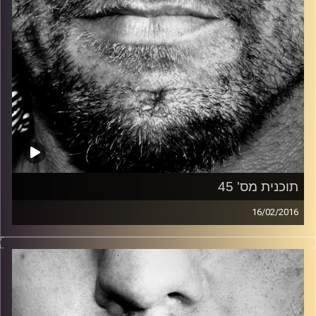
תוכנית מס' 45
16/02/2016
זיפים, מוזיקה מחוספסת של הופעות חיות. הרבה ג'אם, רוק,
בלוז, bluegrass, ג'אז, Fאנק, פרוגרסיב ואפילו אלקטרוניקה.
כל מה שחי, אמיתי ונושם.
עם שמוליק רגב.