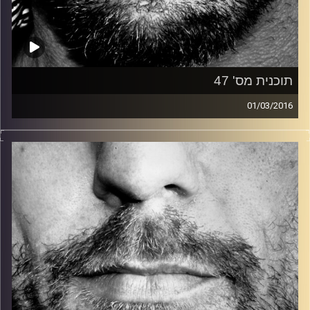
תוכנית מס' 47
01/03/2016
זיפים, מוזיקה מחוספסת של הופעות חיות. הרבה ג'אם, רוק,
בלוז, bluegrass, ג'אז, Fאנק, פרוגרסיב ואפילו אלקטרוניקה.
כל מה שחי, אמיתי ונושם.
עם שמוליק רגב.
קרדיט תמונות:
David Goehring