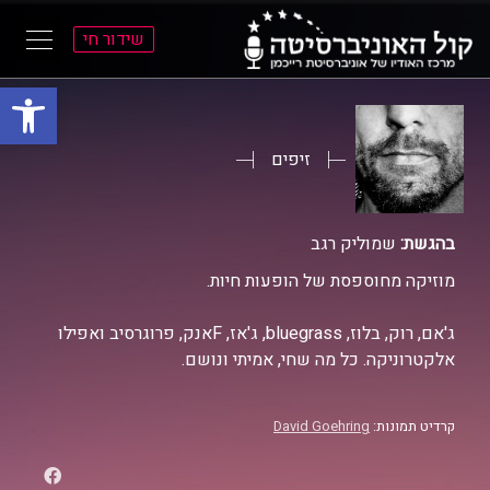
שידור חי
פתח סרגל
ל
ל
תוכן
תפריט
ראשי
ראשי
זיפים
בהגשת:
שמוליק רגב
מוזיקה מחוספסת של הופעות חיות.
ג'אם, רוק, בלוז, bluegrass, ג'אז, Fאנק, פרוגרסיב ואפילו
אלקטרוניקה. כל מה שחי, אמיתי ונושם.
קרדיט תמונות:
David Goehring