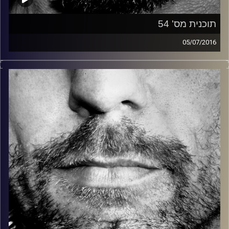
תוכנית מס' 54
05/07/2016
זיפים, מוזיקה מחוספסת של הופעות חיות. הרבה ג'אם, רוק,
בלוז, bluegrass, ג'אז, Fאנק, פרוגרסיב ואפילו אלקטרוניקה.
כל מה שחי, אמיתי ונושם.
עם שמוליק רגב.
קרדיט תמונות:
David Goehring