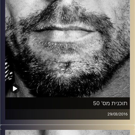
קרדיט תמונות:
David Goehring
תוכנית מס' 50
29/03/2016
זיפים, מוזיקה מחוספסת של הופעות חיות. הרבה ג'אם, רוק,
בלוז, bluegrass, ג'אז, Fאנק, פרוגרסיב ואפילו אלקטרוניקה.