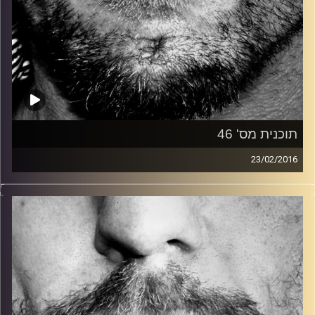
תוכנית מס' 46
23/02/2016
זיפים, מוזיקה מחוספסת של הופעות חיות. הרבה ג'אם, רוק,
בלוז, bluegrass, ג'אז, Fאנק, פרוגרסיב ואפילו אלקטרוניקה.
כל מה שחי, אמיתי ונושם.
עם שמוליק רגב.
קרדיט תמונות:
David Goehring