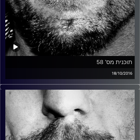
תוכנית מס' 58
18/10/2016
זיפים, מוזיקה מחוספסת של הופעות חיות. הרבה ג'אם, רוק,
בלוז, bluegrass, ג'אז, Fאנק, פרוגרסיב ואפילו אלקטרוניקה.
כל מה שחי, אמיתי ונושם.
עם שמוליק רגב.
קרדיט תמונות:
David Goehring