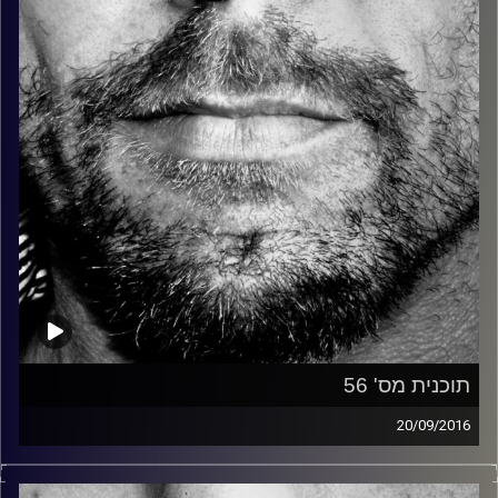
קרדיט תמונות:
David Goehring
תוכנית מס' 56
20/09/2016
זיפים, מוזיקה מחוספסת של הופעות חיות. הרבה ג'אם, רוק,
בלוז, bluegrass, ג'אז, Fאנק, פרוגרסיב ואפילו אלקטרוניקה.