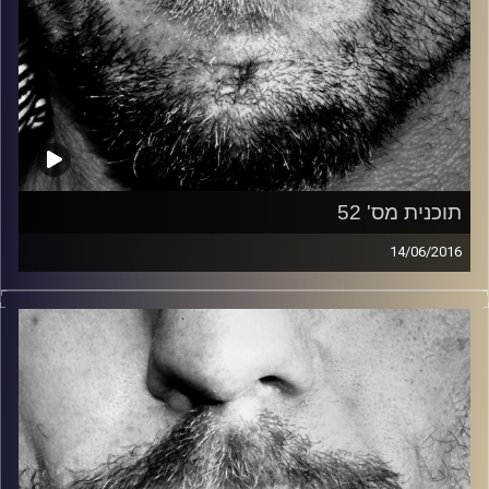
תוכנית מס' 52
14/06/2016
זיפים, מוזיקה מחוספסת של הופעות חיות. הרבה ג'אם, רוק,
בלוז, bluegrass, ג'אז, Fאנק, פרוגרסיב ואפילו אלקטרוניקה.
כל מה שחי, אמיתי ונושם.
עם שמוליק רגב.
קרדיט תמונות:
David Goehring