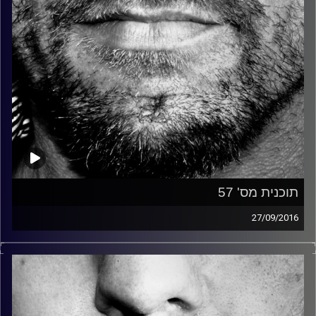
תוכנית מס' 57
27/09/2016
זיפים, מוזיקה מחוספסת של הופעות חיות. הרבה ג'אם, רוק,
בלוז, bluegrass, ג'אז, Fאנק, פרוגרסיב ואפילו אלקטרוניקה.
כל מה שחי, אמיתי ונושם.
עם שמוליק רגב.