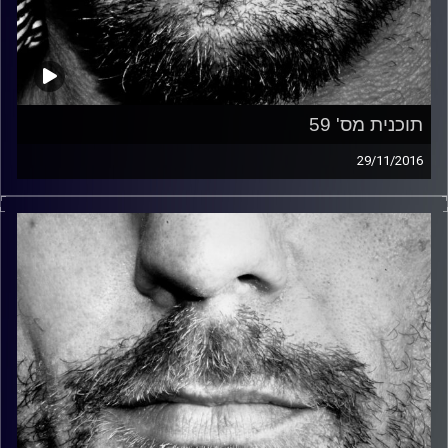
תוכנית מס' 59
29/11/2016
זיפים, מוזיקה מחוספסת של הופעות חיות. הרבה ג'אם, רוק,
בלוז, bluegrass, ג'אז, Fאנק, פרוגרסיב ואפילו אלקטרוניקה.
כל מה שחי, אמיתי ונושם.
עם שמוליק רגב.
קרדיט תמונות:
David Goehring