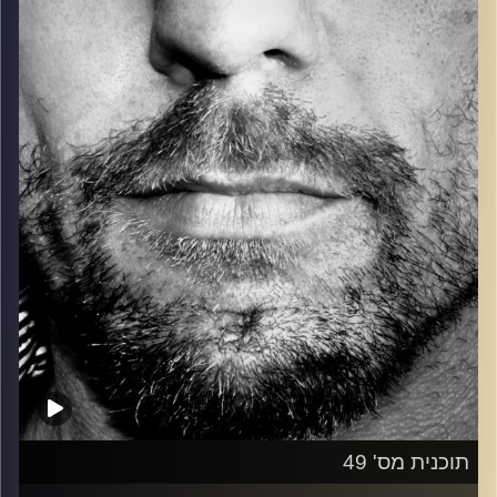
כל מה שחי, אמיתי ונושם.
עם שמוליק רגב.
קרדיט תמונות:
David Goehring
תוכנית מס' 49