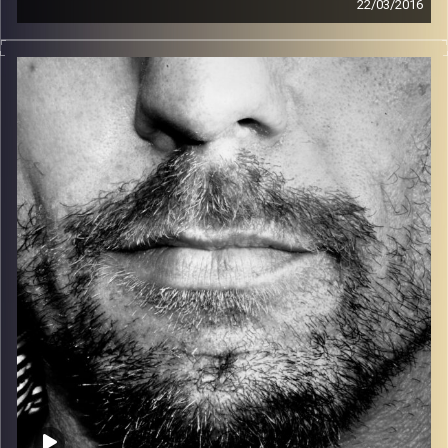
22/03/2016
זיפים, מוזיקה מחוספסת של הופעות חיות. הרבה ג'אם, רוק,
בלוז, bluegrass, ג'אז, Fאנק, פרוגרסיב ואפילו אלקטרוניקה.
כל מה שחי, אמיתי ונושם.
עם שמוליק רגב.
קרדיט תמונות:
David Goehring