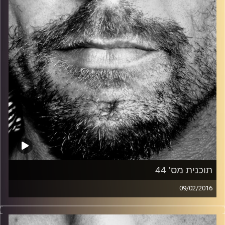
קרדיט תמונות:
David Goehring
תוכנית מס' 44
09/02/2016
זיפים, מוזיקה מחוספסת של הופעות חיות. הרבה ג'אם, רוק,
בלוז, bluegrass, ג'אז, Fאנק, פרוגרסיב ואפילו אלקטרוניקה.