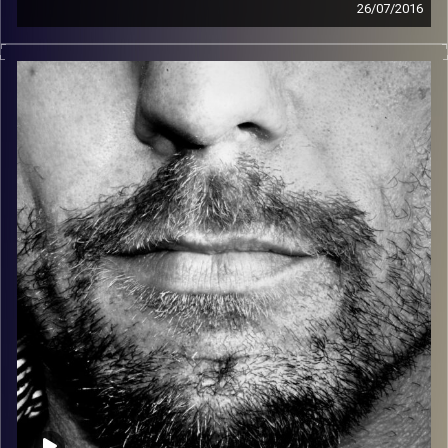
26/07/2016
זיפים, מוזיקה מחוספסת של הופעות חיות. הרבה ג'אם, רוק,
בלוז, bluegrass, ג'אז, Fאנק, פרוגרסיב ואפילו אלקטרוניקה.
כל מה שחי, אמיתי ונושם.
עם שמוליק רגב.
קרדיט תמונות:
David Goehring