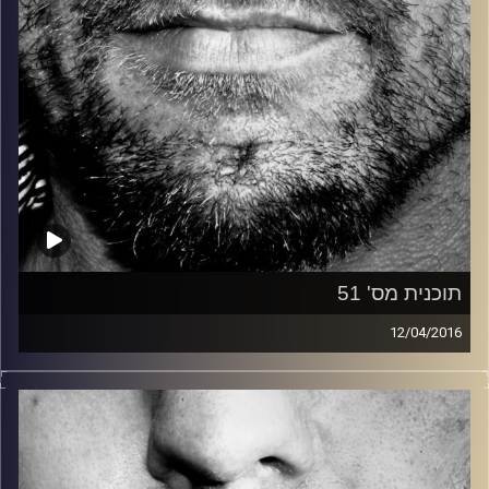
תוכנית מס' 51
12/04/2016
זיפים, מוזיקה מחוספסת של הופעות חיות. הרבה ג'אם, רוק,
בלוז, bluegrass, ג'אז, Fאנק, פרוגרסיב ואפילו אלקטרוניקה.
כל מה שחי, אמיתי ונושם.
עם שמוליק רגב.