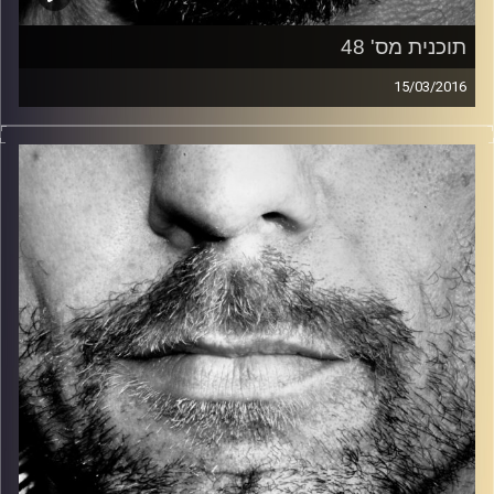
תוכנית מס' 48
15/03/2016
זיפים, מוזיקה מחוספסת של הופעות חיות. הרבה ג'אם, רוק,
בלוז, bluegrass, ג'אז, Fאנק, פרוגרסיב ואפילו אלקטרוניקה.
כל מה שחי, אמיתי ונושם.
עם שמוליק רגב.
קרדיט תמונות:
David Goehring