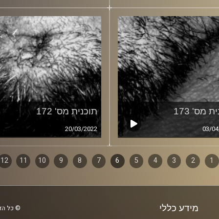
ת מס' 173
תוכנית מס' 172
20/03/2022
03/04
1
ף
2
3
4
5
6
7
8
9
10
11
12
ם
מידע כללי
© כל הזכ