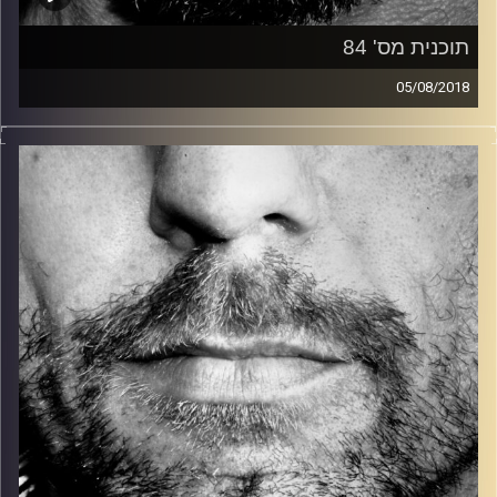
תוכנית מס' 84
05/08/2018
זיפים, מוזיקה מחוספסת של הופעות חיות. הרבה ג'אם, רוק,
בלוז, bluegrass, ג'אז, Fאנק, פרוגרסיב ואפילו אלקטרוניקה.
כל מה שחי, אמיתי ונושם.
עם שמוליק רגב.
קרדיט תמונות:
David Goehring