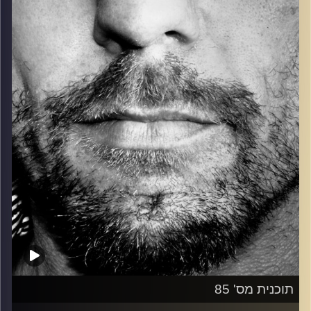
כל מה שחי, אמיתי ונושם.
עם שמוליק רגב.
קרדיט תמונות:
David Goehring
תוכנית מס' 85