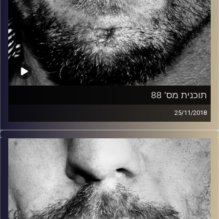
תוכנית מס' 88
25/11/2018
זיפים, מוזיקה מחוספסת של הופעות חיות. הרבה ג'אם, רוק,
בלוז, bluegrass, ג'אז, Fאנק, פרוגרסיב ואפילו אלקטרוניקה.
כל מה שחי, אמיתי ונושם.
עם שמוליק רגב.
קרדיט תמונות:
David Goehring