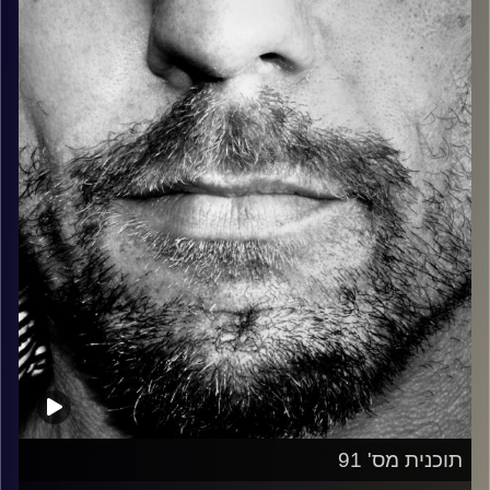
כל מה שחי, אמיתי ונושם.
עם שמוליק רגב.
קרדיט תמונות:
David Goehring
תוכנית מס' 91