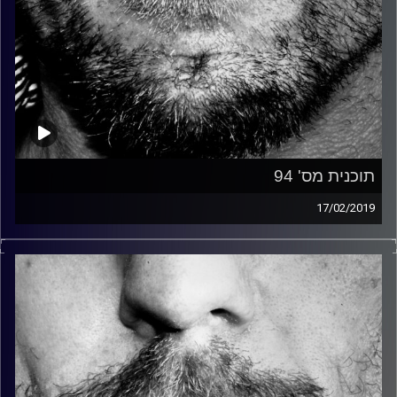
תוכנית מס' 94
17/02/2019
זיפים, מוזיקה מחוספסת של הופעות חיות. הרבה ג'אם, רוק,
בלוז, bluegrass, ג'אז, Fאנק, פרוגרסיב ואפילו אלקטרוניקה.
כל מה שחי, אמיתי ונושם.
עם שמוליק רגב.
קרדיט תמונות:
David Goehring