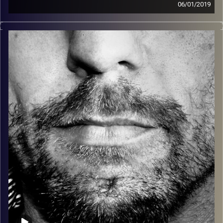
06/01/2019
זיפים, מוזיקה מחוספסת של הופעות חיות. הרבה ג'אם, רוק,
בלוז, bluegrass, ג'אז, Fאנק, פרוגרסיב ואפילו אלקטרוניקה.
כל מה שחי, אמיתי ונושם.
עם שמוליק רגב.
קרדיט תמונות:
David Goehring