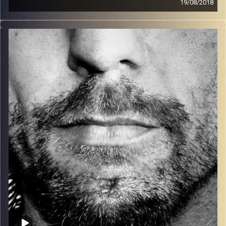
19/08/2018
זיפים, מוזיקה מחוספסת של הופעות חיות. הרבה ג'אם, רוק,
בלוז, bluegrass, ג'אז, Fאנק, פרוגרסיב ואפילו אלקטרוניקה.
כל מה שחי, אמיתי ונושם.
עם שמוליק רגב.
קרדיט תמונות:
David Goehring