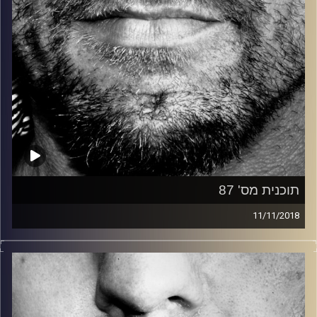
תוכנית מס' 87
11/11/2018
זיפים, מוזיקה מחוספסת של הופעות חיות. הרבה ג'אם, רוק,
בלוז, bluegrass, ג'אז, Fאנק, פרוגרסיב ואפילו אלקטרוניקה.
כל מה שחי, אמיתי ונושם.
עם שמוליק רגב.