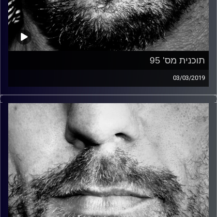
תוכנית מס' 95
03/03/2019
זיפים, מוזיקה מחוספסת של הופעות חיות. הרבה ג'אם, רוק,
בלוז, bluegrass, ג'אז, Fאנק, פרוגרסיב ואפילו אלקטרוניקה.
כל מה שחי, אמיתי ונושם.
עם שמוליק רגב.
קרדיט תמונות:
David Goehring