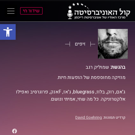
שידור חי
פתח סרגל
ל
ל
תוכן
תפריט
ראשי
ראשי
זיפים
בהגשת:
שמוליק רגב
מוזיקה מחוספסת של הופעות חיות.
ג'אם, רוק, בלוז, bluegrass, ג'אז, Fאנק, פרוגרסיב ואפילו
אלקטרוניקה. כל מה שחי, אמיתי ונושם.
קרדיט תמונות:
David Goehring