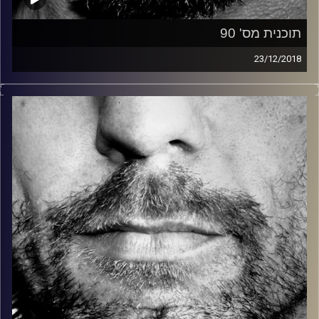
תוכנית מס' 90
23/12/2018
זיפים, מוזיקה מחוספסת של הופעות חיות. הרבה ג'אם, רוק,
בלוז, bluegrass, ג'אז, Fאנק, פרוגרסיב ואפילו אלקטרוניקה.
כל מה שחי, אמיתי ונושם.
עם שמוליק רגב.
קרדיט תמונות:
David Goehring