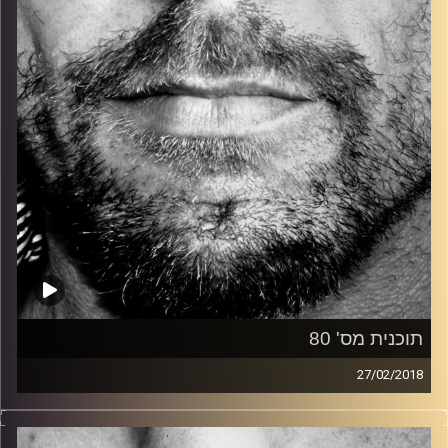
קרדיט תמונות:
David Goehring
תוכנית מס' 80
27/02/2018
זיפים, מוזיקה מחוספסת של הופעות חיות. הרבה ג'אם, רוק,
בלוז, bluegrass, ג'אז, Fאנק, פרוגרסיב ואפילו אלקטרוניקה.