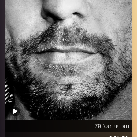
כל מה שחי, אמיתי ונושם.
עם שמוליק רגב.
קרדיט תמונות:
David Goehring
תוכנית מס' 79