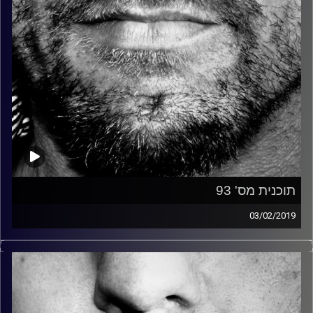
תוכנית מס' 93
03/02/2019
זיפים, מוזיקה מחוספסת של הופעות חיות. הרבה ג'אם, רוק,
בלוז, bluegrass, ג'אז, Fאנק, פרוגרסיב ואפילו אלקטרוניקה.
כל מה שחי, אמיתי ונושם.
עם שמוליק רגב.