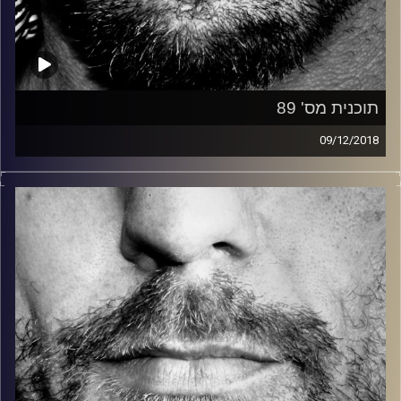
תוכנית מס' 89
09/12/2018
זיפים, מוזיקה מחוספסת של הופעות חיות. הרבה ג'אם, רוק,
בלוז, bluegrass, ג'אז, Fאנק, פרוגרסיב ואפילו אלקטרוניקה.
כל מה שחי, אמיתי ונושם.
עם שמוליק רגב.
קרדיט תמונות:
David Goehring