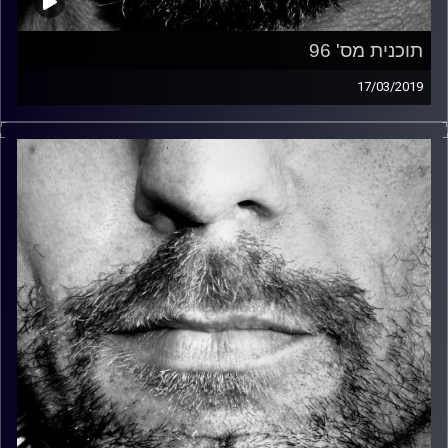
תוכנית מס' 96
17/03/2019
זיפים, מוזיקה מחוספסת של הופעות חיות. הרבה ג'אם, רוק,
בלוז, bluegrass, ג'אז, Fאנק, פרוגרסיב ואפילו אלקטרוניקה.
כל מה שחי, אמיתי ונושם.
עם שמוליק רגב.
קרדיט תמונות:
David Goehring