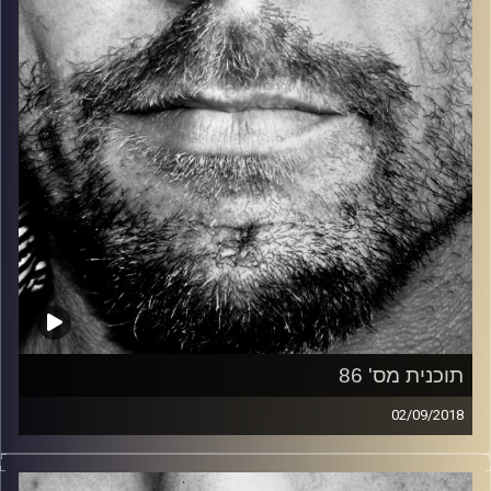
קרדיט תמונות:
David Goehring
תוכנית מס' 86
02/09/2018
זיפים, מוזיקה מחוספסת של הופעות חיות. הרבה ג'אם, רוק,
בלוז, bluegrass, ג'אז, Fאנק, פרוגרסיב ואפילו אלקטרוניקה.