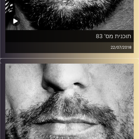
תוכנית מס' 83
22/07/2018
זיפים, מוזיקה מחוספסת של הופעות חיות. הרבה ג'אם, רוק,
בלוז, bluegrass, ג'אז, Fאנק, פרוגרסיב ואפילו אלקטרוניקה.
כל מה שחי, אמיתי ונושם.
עם שמוליק רגב.
קרדיט תמונות:
David Goehring