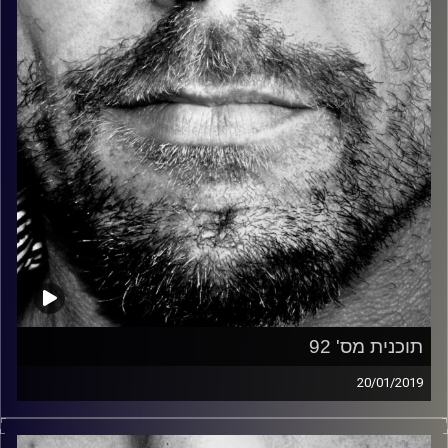
קרדיט תמונות:
David Goehring
תוכנית מס' 92
20/01/2019
זיפים, מוזיקה מחוספסת של הופעות חיות. הרבה ג'אם, רוק,
בלוז, bluegrass, ג'אז, Fאנק, פרוגרסיב ואפילו אלקטרוניקה.