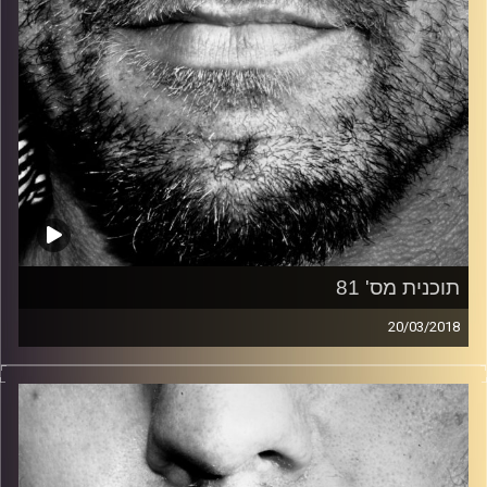
תוכנית מס' 81
20/03/2018
זיפים, מוזיקה מחוספסת של הופעות חיות. הרבה ג'אם, רוק,
בלוז, bluegrass, ג'אז, Fאנק, פרוגרסיב ואפילו אלקטרוניקה.
כל מה שחי, אמיתי ונושם.
עם שמוליק רגב.