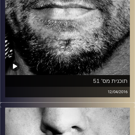
תוכנית מס' 51
12/04/2016
זיפים, מוזיקה מחוספסת של הופעות חיות. הרבה ג'אם, רוק,
בלוז, bluegrass, ג'אז, Fאנק, פרוגרסיב ואפילו אלקטרוניקה.
כל מה שחי, אמיתי ונושם.
עם שמוליק רגב.