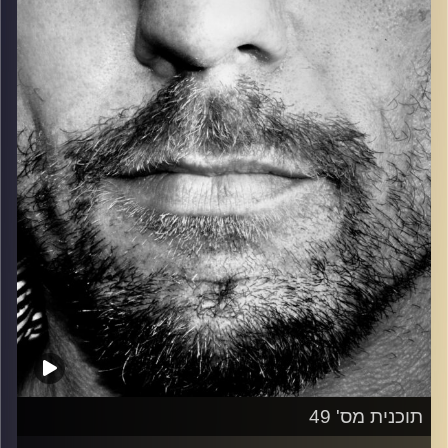
כל מה שחי, אמיתי ונושם.
עם שמוליק רגב.
קרדיט תמונות:
David Goehring
תוכנית מס' 49