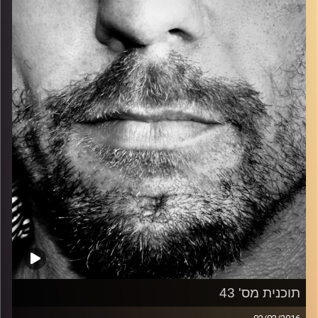
כל מה שחי, אמיתי ונושם.
עם שמוליק רגב.
קרדיט תמונות:
David Goehring
תוכנית מס' 43