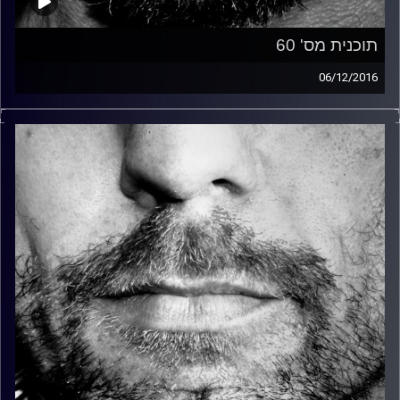
תוכנית מס' 60
06/12/2016
זיפים, מוזיקה מחוספסת של הופעות חיות. הרבה ג'אם, רוק,
בלוז, bluegrass, ג'אז, Fאנק, פרוגרסיב ואפילו אלקטרוניקה.
כל מה שחי, אמיתי ונושם.
עם שמוליק רגב.
קרדיט תמונות:
David Goehring