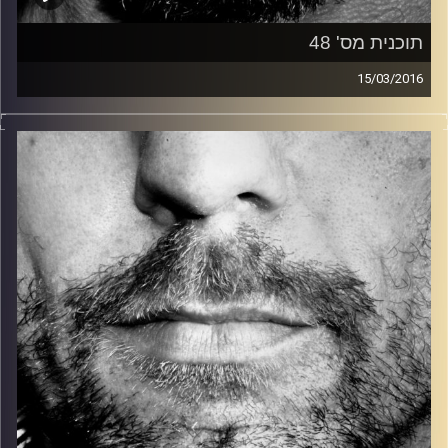
תוכנית מס' 48
15/03/2016
זיפים, מוזיקה מחוספסת של הופעות חיות. הרבה ג'אם, רוק,
בלוז, bluegrass, ג'אז, Fאנק, פרוגרסיב ואפילו אלקטרוניקה.
כל מה שחי, אמיתי ונושם.
עם שמוליק רגב.
קרדיט תמונות:
David Goehring