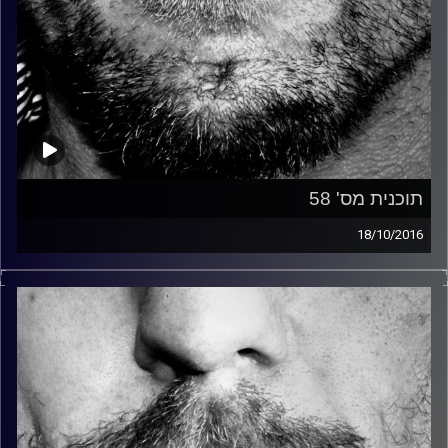
תוכנית מס' 58
18/10/2016
זיפים, מוזיקה מחוספסת של הופעות חיות. הרבה ג'אם, רוק,
בלוז, bluegrass, ג'אז, Fאנק, פרוגרסיב ואפילו אלקטרוניקה.
כל מה שחי, אמיתי ונושם.
עם שמוליק רגב.
קרדיט תמונות:
David Goehring