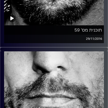
תוכנית מס' 59
29/11/2016
זיפים, מוזיקה מחוספסת של הופעות חיות. הרבה ג'אם, רוק,
בלוז, bluegrass, ג'אז, Fאנק, פרוגרסיב ואפילו אלקטרוניקה.
כל מה שחי, אמיתי ונושם.
עם שמוליק רגב.
קרדיט תמונות:
David Goehring