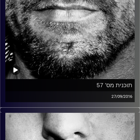
תוכנית מס' 57
27/09/2016
זיפים, מוזיקה מחוספסת של הופעות חיות. הרבה ג'אם, רוק,
בלוז, bluegrass, ג'אז, Fאנק, פרוגרסיב ואפילו אלקטרוניקה.
כל מה שחי, אמיתי ונושם.
עם שמוליק רגב.