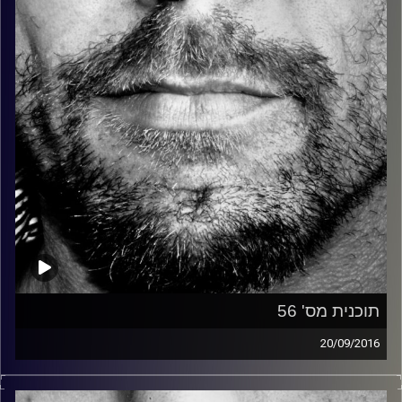
קרדיט תמונות:
David Goehring
תוכנית מס' 56
20/09/2016
זיפים, מוזיקה מחוספסת של הופעות חיות. הרבה ג'אם, רוק,
בלוז, bluegrass, ג'אז, Fאנק, פרוגרסיב ואפילו אלקטרוניקה.