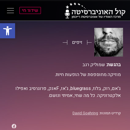
שידור חי
פתח סרגל
ל
ל
תוכן
תפריט
ראשי
ראשי
זיפים
בהגשת:
שמוליק רגב
מוזיקה מחוספסת של הופעות חיות.
ג'אם, רוק, בלוז, bluegrass, ג'אז, Fאנק, פרוגרסיב ואפילו
אלקטרוניקה. כל מה שחי, אמיתי ונושם.
קרדיט תמונות:
David Goehring