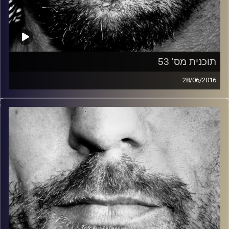
תוכנית מס' 53
28/06/2016
זיפים, מוזיקה מחוספסת של הופעות חיות. הרבה ג'אם, רוק,
בלוז, bluegrass, ג'אז, Fאנק, פרוגרסיב ואפילו אלקטרוניקה.
כל מה שחי, אמיתי ונושם.
עם שמוליק רגב.
קרדיט תמונות:
David Goehring