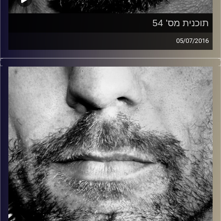
תוכנית מס' 54
05/07/2016
זיפים, מוזיקה מחוספסת של הופעות חיות. הרבה ג'אם, רוק,
בלוז, bluegrass, ג'אז, Fאנק, פרוגרסיב ואפילו אלקטרוניקה.
כל מה שחי, אמיתי ונושם.
עם שמוליק רגב.
קרדיט תמונות:
David Goehring