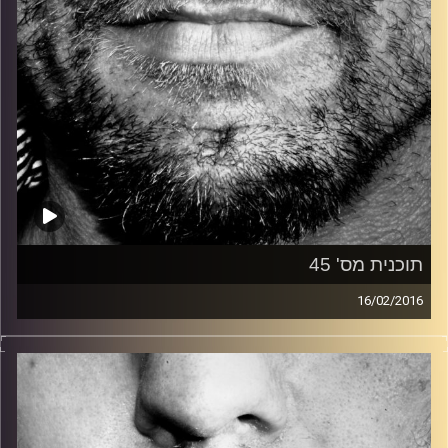
תוכנית מס' 45
16/02/2016
זיפים, מוזיקה מחוספסת של הופעות חיות. הרבה ג'אם, רוק,
בלוז, bluegrass, ג'אז, Fאנק, פרוגרסיב ואפילו אלקטרוניקה.
כל מה שחי, אמיתי ונושם.
עם שמוליק רגב.