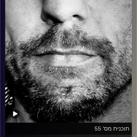
כל מה שחי, אמיתי ונושם.
עם שמוליק רגב.
קרדיט תמונות:
David Goehring
תוכנית מס' 55