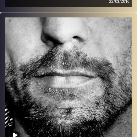
22/03/2016
זיפים, מוזיקה מחוספסת של הופעות חיות. הרבה ג'אם, רוק,
בלוז, bluegrass, ג'אז, Fאנק, פרוגרסיב ואפילו אלקטרוניקה.
כל מה שחי, אמיתי ונושם.
עם שמוליק רגב.
קרדיט תמונות:
David Goehring