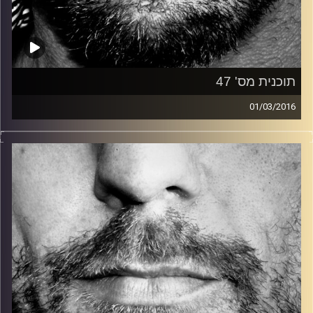
תוכנית מס' 47
01/03/2016
זיפים, מוזיקה מחוספסת של הופעות חיות. הרבה ג'אם, רוק,
בלוז, bluegrass, ג'אז, Fאנק, פרוגרסיב ואפילו אלקטרוניקה.
כל מה שחי, אמיתי ונושם.
עם שמוליק רגב.
קרדיט תמונות:
David Goehring