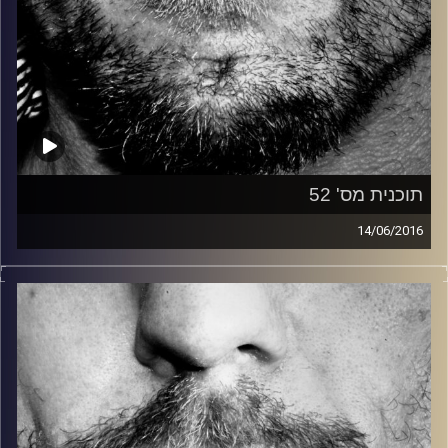
תוכנית מס' 52
14/06/2016
זיפים, מוזיקה מחוספסת של הופעות חיות. הרבה ג'אם, רוק,
בלוז, bluegrass, ג'אז, Fאנק, פרוגרסיב ואפילו אלקטרוניקה.
כל מה שחי, אמיתי ונושם.
עם שמוליק רגב.
קרדיט תמונות:
David Goehring