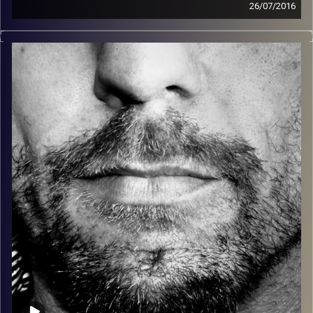
26/07/2016
זיפים, מוזיקה מחוספסת של הופעות חיות. הרבה ג'אם, רוק,
בלוז, bluegrass, ג'אז, Fאנק, פרוגרסיב ואפילו אלקטרוניקה.
כל מה שחי, אמיתי ונושם.
עם שמוליק רגב.
קרדיט תמונות:
David Goehring