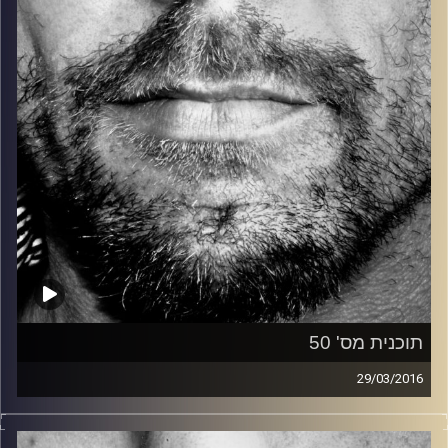
קרדיט תמונות:
David Goehring
תוכנית מס' 50
29/03/2016
זיפים, מוזיקה מחוספסת של הופעות חיות. הרבה ג'אם, רוק,
בלוז, bluegrass, ג'אז, Fאנק, פרוגרסיב ואפילו אלקטרוניקה.