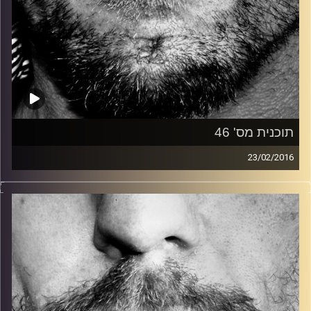
תוכנית מס' 46
23/02/2016
זיפים, מוזיקה מחוספסת של הופעות חיות. הרבה ג'אם, רוק,
בלוז, bluegrass, ג'אז, Fאנק, פרוגרסיב ואפילו אלקטרוניקה.
כל מה שחי, אמיתי ונושם.
עם שמוליק רגב.
קרדיט תמונות:
David Goehring