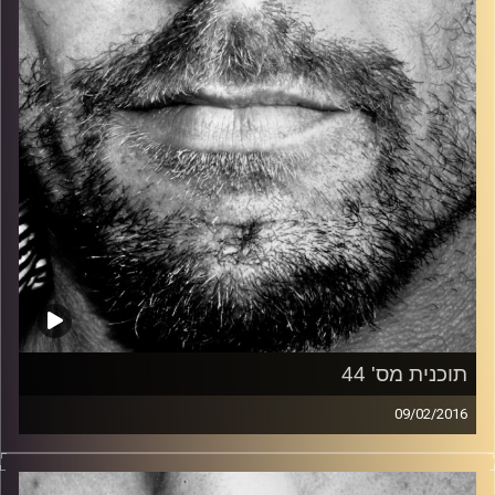
קרדיט תמונות:
David Goehring
תוכנית מס' 44
09/02/2016
זיפים, מוזיקה מחוספסת של הופעות חיות. הרבה ג'אם, רוק,
בלוז, bluegrass, ג'אז, Fאנק, פרוגרסיב ואפילו אלקטרוניקה.