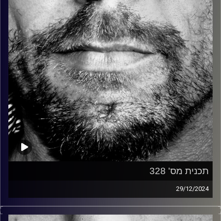
קרדיט תמונות:
David Goehring
תכנית מס' 328
29/12/2024
זיפים, מוזיקה מחוספסת של הופעות חיות. הרבה ג'אם, רוק,
בלוז, bluegrass, ג'אז, Fאנק, פרוגרסיב ואפילו אלקטרוניקה.