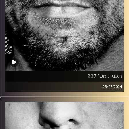
תכנית מס' 227
29/07/2024
זיפים, מוזיקה מחוספסת של הופעות חיות. הרבה ג'אם, רוק,
בלוז, bluegrass, ג'אז, Fאנק, פרוגרסיב ואפילו אלקטרוניקה.
כל מה שחי, אמיתי ונושם.
עם שמוליק רגב.