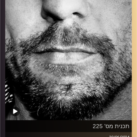
כל מה שחי, אמיתי ונושם.
עם שמוליק רגב.
קרדיט תמונות:
David Goehring
תכנית מס' 225