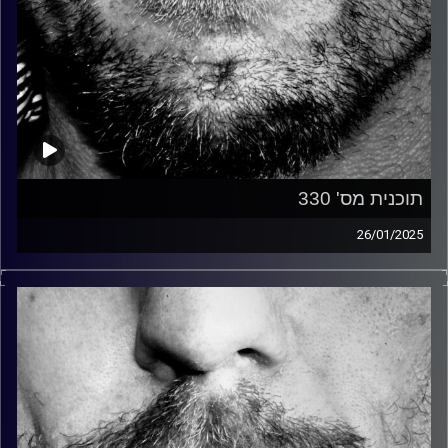
תוכנית מס' 330
26/01/2025
זיפים, מוזיקה מחוספסת של הופעות חיות. הרבה ג'אם, רוק,
בלוז, bluegrass, ג'אז, Fאנק, פרוגרסיב ואפילו אלקטרוניקה.
כל מה שחי, אמיתי ונושם.
עם שמוליק רגב.
קרדיט תמונות:
David Goehring