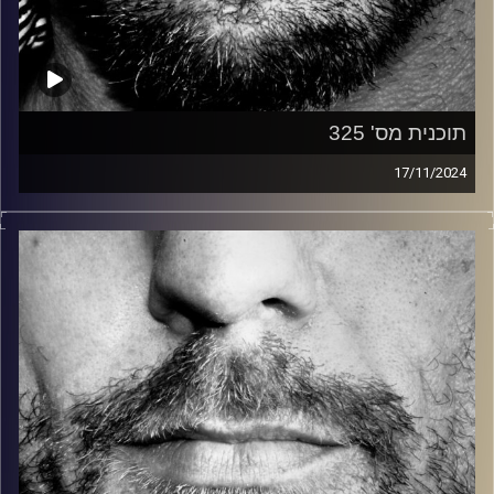
תוכנית מס' 325
17/11/2024
זיפים, מוזיקה מחוספסת של הופעות חיות. הרבה ג'אם, רוק,
בלוז, bluegrass, ג'אז, Fאנק, פרוגרסיב ואפילו אלקטרוניקה.
כל מה שחי, אמיתי ונושם.
עם שמוליק רגב.
קרדיט תמונות:
David Goehring