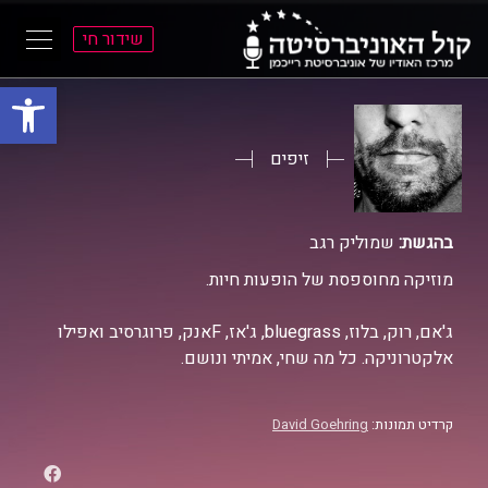
שידור חי
פתח סרגל
ל
ל
תוכן
תפריט
ראשי
ראשי
זיפים
בהגשת:
שמוליק רגב
מוזיקה מחוספסת של הופעות חיות.
ג'אם, רוק, בלוז, bluegrass, ג'אז, Fאנק, פרוגרסיב ואפילו
אלקטרוניקה. כל מה שחי, אמיתי ונושם.
קרדיט תמונות:
David Goehring