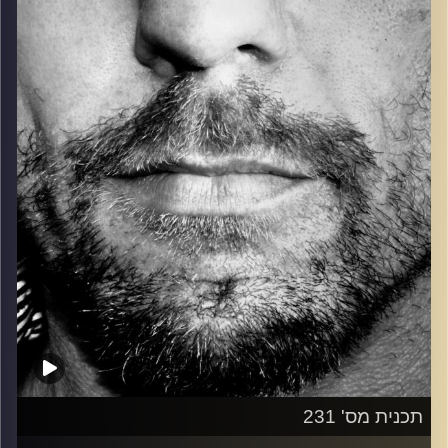
כל מה שחי, אמיתי ונושם.
עם שמוליק רגב.
קרדיט תמונות:
David Goehring
תכנית מס' 231