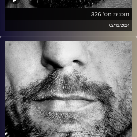
תוכנית מס' 326
02/12/2024
זיפים, מוזיקה מחוספסת של הופעות חיות. הרבה ג'אם, רוק,
בלוז, bluegrass, ג'אז, Fאנק, פרוגרסיב ואפילו אלקטרוניקה.
כל מה שחי, אמיתי ונושם.
עם שמוליק רגב.
קרדיט תמונות:
David Goehring