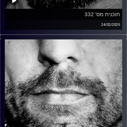
תוכנית מס' 332
24/02/2025
זיפים, מוזיקה מחוספסת של הופעות חיות. הרבה ג'אם, רוק,
בלוז, bluegrass, ג'אז, Fאנק, פרוגרסיב ואפילו אלקטרוניקה.
כל מה שחי, אמיתי ונושם.
עם שמוליק רגב.
קרדיט תמונות:
David Goehring