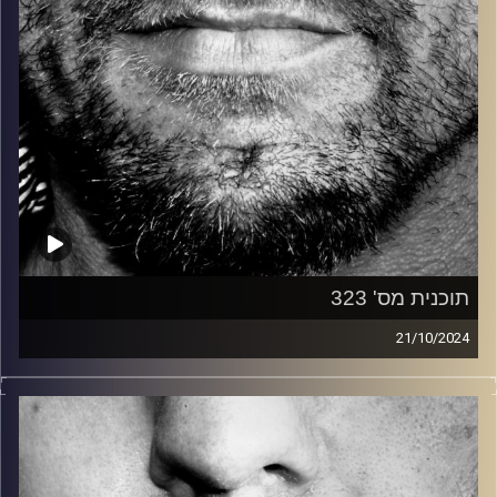
תוכנית מס' 323
21/10/2024
זיפים, מוזיקה מחוספסת של הופעות חיות. הרבה ג'אם, רוק,
בלוז, bluegrass, ג'אז, Fאנק, פרוגרסיב ואפילו אלקטרוניקה.
כל מה שחי, אמיתי ונושם.
עם שמוליק רגב.