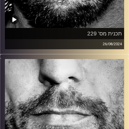
תכנית מס' 229
26/08/2024
זיפים, מוזיקה מחוספסת של הופעות חיות. הרבה ג'אם, רוק,
בלוז, bluegrass, ג'אז, Fאנק, פרוגרסיב ואפילו אלקטרוניקה.
כל מה שחי, אמיתי ונושם.
עם שמוליק רגב.
קרדיט תמונות:
David Goehring