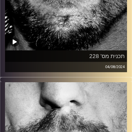
תכנית מס' 228
04/08/2024
זיפים, מוזיקה מחוספסת של הופעות חיות. הרבה ג'אם, רוק,
בלוז, bluegrass, ג'אז, Fאנק, פרוגרסיב ואפילו אלקטרוניקה.
כל מה שחי, אמיתי ונושם.
עם שמוליק רגב.
קרדיט תמונות:
David Goehring