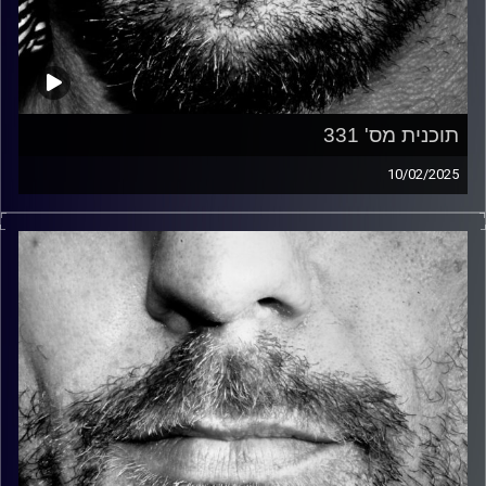
תוכנית מס' 331
10/02/2025
זיפים, מוזיקה מחוספסת של הופעות חיות. הרבה ג'אם, רוק,
בלוז, bluegrass, ג'אז, Fאנק, פרוגרסיב ואפילו אלקטרוניקה.
כל מה שחי, אמיתי ונושם.
עם שמוליק רגב.
קרדיט תמונות:
David Goehring