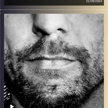
22/09/2024
זיפים, מוזיקה מחוספסת של הופעות חיות. הרבה ג'אם, רוק,
בלוז, bluegrass, ג'אז, Fאנק, פרוגרסיב ואפילו אלקטרוניקה.
כל מה שחי, אמיתי ונושם.
עם שמוליק רגב.
קרדיט תמונות:
David Goehring