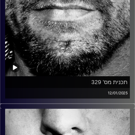
תכנית מס' 329
12/01/2025
זיפים, מוזיקה מחוספסת של הופעות חיות. הרבה ג'אם, רוק,
בלוז, bluegrass, ג'אז, Fאנק, פרוגרסיב ואפילו אלקטרוניקה.
כל מה שחי, אמיתי ונושם.
עם שמוליק רגב.