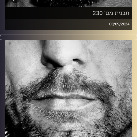
תכנית מס' 230
08/09/2024
זיפים, מוזיקה מחוספסת של הופעות חיות. הרבה ג'אם, רוק,
בלוז, bluegrass, ג'אז, Fאנק, פרוגרסיב ואפילו אלקטרוניקה.
כל מה שחי, אמיתי ונושם.
עם שמוליק רגב.
קרדיט תמונות:
David Goehring