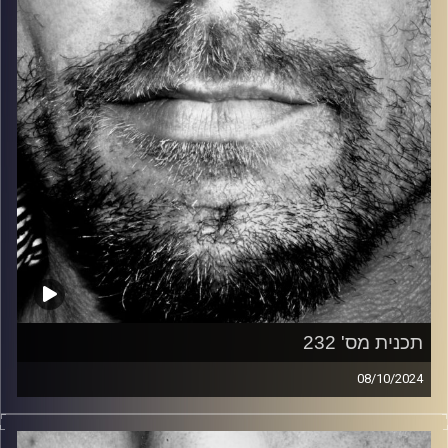
קרדיט תמונות:
David Goehring
תכנית מס' 232
08/10/2024
זיפים, מוזיקה מחוספסת של הופעות חיות. הרבה ג'אם, רוק,
בלוז, bluegrass, ג'אז, Fאנק, פרוגרסיב ואפילו אלקטרוניקה.