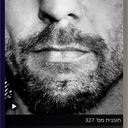
כל מה שחי, אמיתי ונושם.
עם שמוליק רגב.
קרדיט תמונות:
David Goehring
תוכנית מס' 327