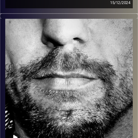
15/12/2024
זיפים, מוזיקה מחוספסת של הופעות חיות. הרבה ג'אם, רוק,
בלוז, bluegrass, ג'אז, Fאנק, פרוגרסיב ואפילו אלקטרוניקה.
כל מה שחי, אמיתי ונושם.
עם שמוליק רגב.
קרדיט תמונות:
David Goehring