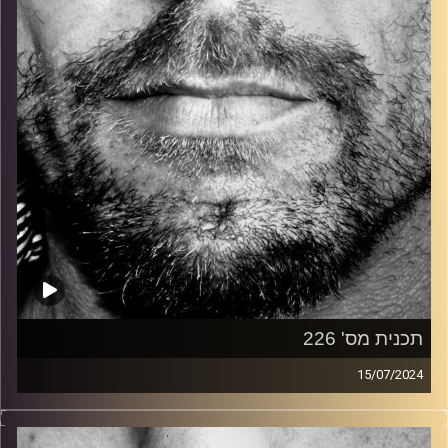
קרדיט תמונות:
David Goehring
תכנית מס' 226
15/07/2024
זיפים, מוזיקה מחוספסת של הופעות חיות. הרבה ג'אם, רוק,
בלוז, bluegrass, ג'אז, Fאנק, פרוגרסיב ואפילו אלקטרוניקה.