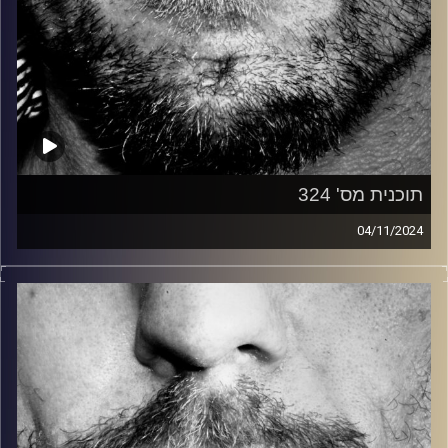
תוכנית מס' 324
04/11/2024
זיפים, מוזיקה מחוספסת של הופעות חיות. הרבה ג'אם, רוק,
בלוז, bluegrass, ג'אז, Fאנק, פרוגרסיב ואפילו אלקטרוניקה.
כל מה שחי, אמיתי ונושם.
עם שמוליק רגב.
קרדיט תמונות:
David Goehring