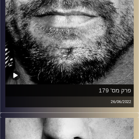
פרק מס' 179
26/06/2022
זיפים, מוזיקה מחוספסת של הופעות חיות. הרבה ג'אם, רוק,
בלוז, bluegrass, ג'אז, Fאנק, פרוגרסיב ואפילו אלקטרוניקה.
כל מה שחי, אמיתי ונושם.
עם שמוליק רגב.