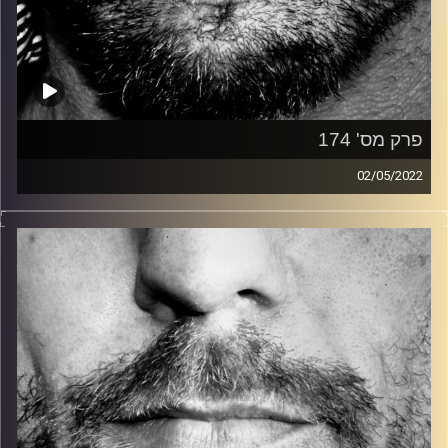
פרק מס' 174
02/05/2022
זיפים, מוזיקה מחוספסת של הופעות חיות. הרבה ג'אם, רוק,
בלוז, bluegrass, ג'אז, Fאנק, פרוגרסיב ואפילו אלקטרוניקה.
כל מה שחי, אמיתי ונושם.
עם שמוליק רגב.
קרדיט תמונות:
David Goehring