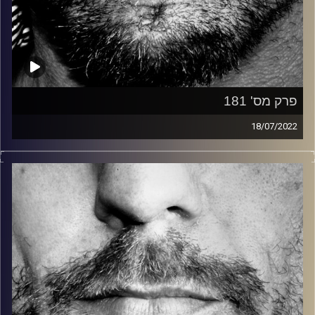
פרק מס' 181
18/07/2022
זיפים, מוזיקה מחוספסת של הופעות חיות. הרבה ג'אם, רוק,
בלוז, bluegrass, ג'אז, Fאנק, פרוגרסיב ואפילו אלקטרוניקה.
כל מה שחי, אמיתי ונושם.
עם שמוליק רגב.
קרדיט תמונות:
David Goehring