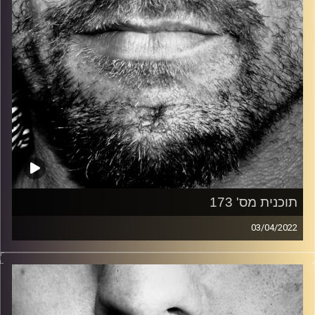
תוכנית מס' 173
03/04/2022
זיפים, מוזיקה מחוספסת של הופעות חיות. הרבה ג'אם, רוק,
בלוז, bluegrass, ג'אז, Fאנק, פרוגרסיב ואפילו אלקטרוניקה.
כל מה שחי, אמיתי ונושם.
עם שמוליק רגב.