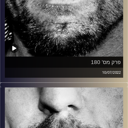
פרק מס' 180
10/07/2022
זיפים, מוזיקה מחוספסת של הופעות חיות. הרבה ג'אם, רוק,
בלוז, bluegrass, ג'אז, Fאנק, פרוגרסיב ואפילו אלקטרוניקה.
כל מה שחי, אמיתי ונושם.
עם שמוליק רגב.
קרדיט תמונות:
David Goehring