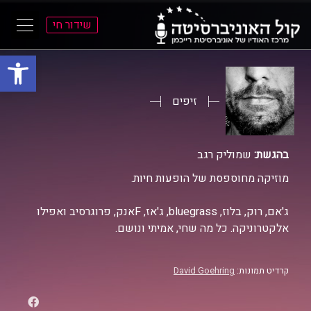
שידור חי
פתח סרגל
ל
ל
תוכן
תפריט
ראשי
ראשי
זיפים
בהגשת:
שמוליק רגב
מוזיקה מחוספסת של הופעות חיות.
ג'אם, רוק, בלוז, bluegrass, ג'אז, Fאנק, פרוגרסיב ואפילו
אלקטרוניקה. כל מה שחי, אמיתי ונושם.
קרדיט תמונות:
David Goehring