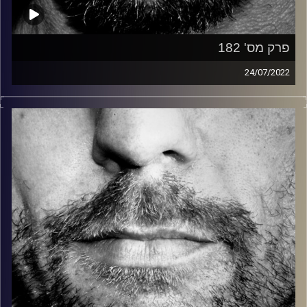
פרק מס' 182
24/07/2022
זיפים, מוזיקה מחוספסת של הופעות חיות. הרבה ג'אם, רוק,
בלוז, bluegrass, ג'אז, Fאנק, פרוגרסיב ואפילו אלקטרוניקה.
כל מה שחי, אמיתי ונושם.
עם שמוליק רגב.
קרדיט תמונות:
David Goehring