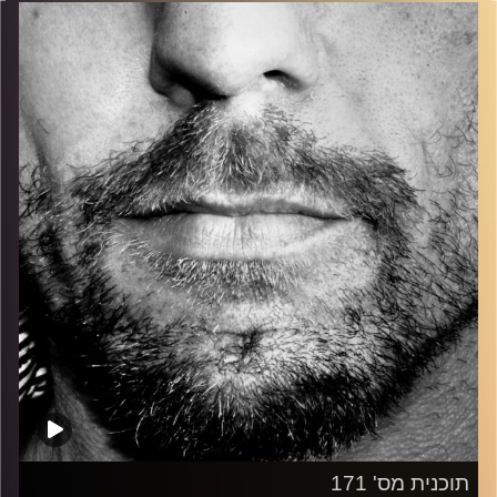
בלוז, bluegrass, ג'אז, Fאנק, פרוגרסיב ואפילו אלקטרוניקה.
כל מה שחי, אמיתי ונושם.
עם שמוליק רגב.
קרדיט תמונות:
David Goehring
תוכנית מס' 171