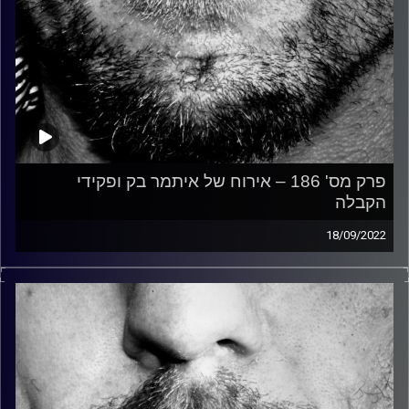
פרק מס' 186 – אירוח של איתמר בק ופקידי
הקבלה
18/09/2022
זיפים, מוזיקה מחוספסת של הופעות חיות. הרבה ג'אם, רוק,
בלוז, bluegrass, ג'אז, Fאנק, פרוגרסיב ואפילו אלקטרוניקה.
כל מה שחי, אמיתי ונושם.
עם שמוליק רגב.
קרדיט תמונות:
David Goehring