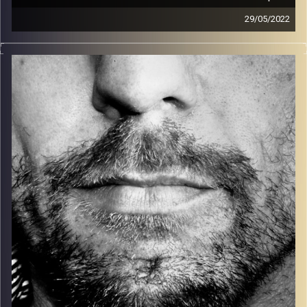
29/05/2022
זיפים, מוזיקה מחוספסת של הופעות חיות. הרבה ג'אם, רוק,
בלוז, bluegrass, ג'אז, Fאנק, פרוגרסיב ואפילו אלקטרוניקה.
כל מה שחי, אמיתי ונושם.
עם שמוליק רגב.
קרדיט תמונות:
David Goehring