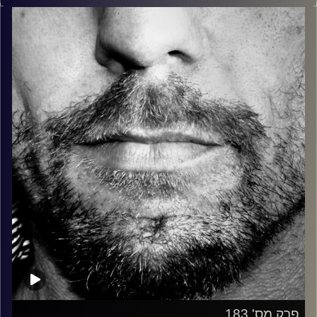
בלוז, bluegrass, ג'אז, Fאנק, פרוגרסיב ואפילו אלקטרוניקה.
כל מה שחי, אמיתי ונושם.
עם שמוליק רגב.
קרדיט תמונות:
David Goehring
פרק מס' 183