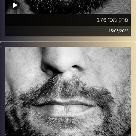
פרק מס' 176
15/05/2022
זיפים, מוזיקה מחוספסת של הופעות חיות. הרבה ג'אם, רוק,
בלוז, bluegrass, ג'אז, Fאנק, פרוגרסיב ואפילו אלקטרוניקה.
כל מה שחי, אמיתי ונושם.
עם שמוליק רגב.
קרדיט תמונות:
David Goehring