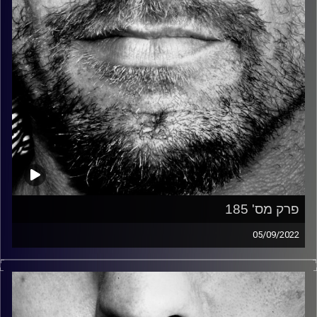
פרק מס' 185
05/09/2022
זיפים, מוזיקה מחוספסת של הופעות חיות. הרבה ג'אם, רוק,
בלוז, bluegrass, ג'אז, Fאנק, פרוגרסיב ואפילו אלקטרוניקה.
כל מה שחי, אמיתי ונושם.
עם שמוליק רגב.