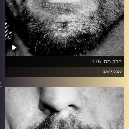
פרק מס' 175
02/05/2022
זיפים, מוזיקה מחוספסת של הופעות חיות. הרבה ג'אם, רוק,
בלוז, bluegrass, ג'אז, Fאנק, פרוגרסיב ואפילו אלקטרוניקה.
כל מה שחי, אמיתי ונושם.
עם שמוליק רגב.
קרדיט תמונות:
David Goehring