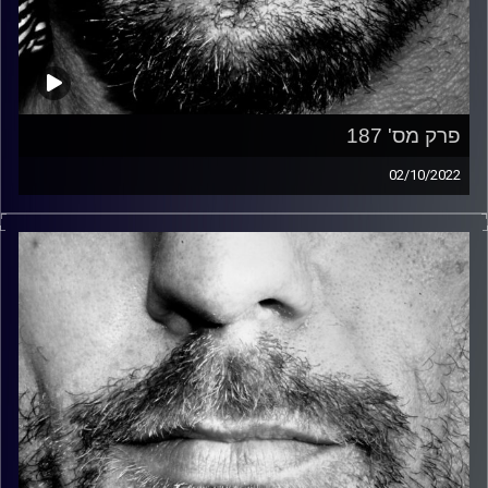
פרק מס' 187
02/10/2022
זיפים, מוזיקה מחוספסת של הופעות חיות. הרבה ג'אם, רוק,
בלוז, bluegrass, ג'אז, Fאנק, פרוגרסיב ואפילו אלקטרוניקה.
כל מה שחי, אמיתי ונושם.
עם שמוליק רגב.
קרדיט תמונות:
David Goehring