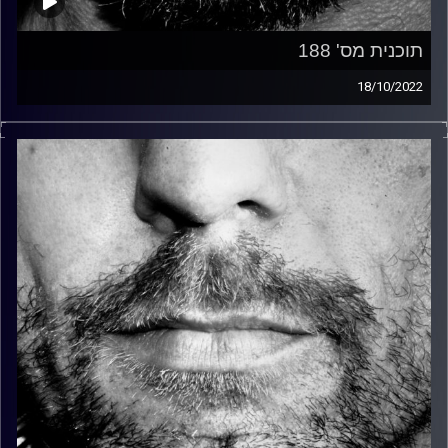
תוכנית מס' 188
18/10/2022
זיפים, מוזיקה מחוספסת של הופעות חיות. הרבה ג'אם, רוק,
בלוז, bluegrass, ג'אז, Fאנק, פרוגרסיב ואפילו אלקטרוניקה.
כל מה שחי, אמיתי ונושם.
עם שמוליק רגב.
קרדיט תמונות:
David Goehring