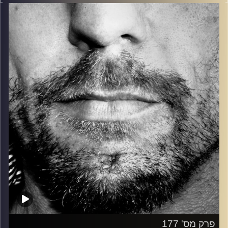
בלוז, bluegrass, ג'אז, Fאנק, פרוגרסיב ואפילו אלקטרוניקה.
כל מה שחי, אמיתי ונושם.
עם שמוליק רגב.
קרדיט תמונות:
David Goehring
פרק מס' 177