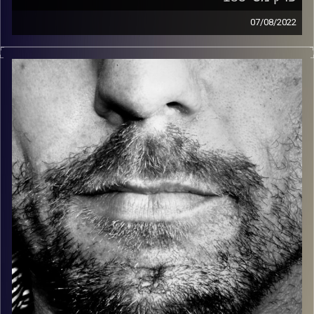
07/08/2022
זיפים, מוזיקה מחוספסת של הופעות חיות. הרבה ג'אם, רוק,
בלוז, bluegrass, ג'אז, Fאנק, פרוגרסיב ואפילו אלקטרוניקה.
כל מה שחי, אמיתי ונושם.
עם שמוליק רגב.
קרדיט תמונות:
David Goehring