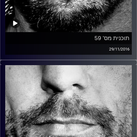
תוכנית מס' 59
29/11/2016
זיפים, מוזיקה מחוספסת של הופעות חיות. הרבה ג'אם, רוק,
בלוז, bluegrass, ג'אז, Fאנק, פרוגרסיב ואפילו אלקטרוניקה.
כל מה שחי, אמיתי ונושם.
עם שמוליק רגב.
קרדיט תמונות:
David Goehring