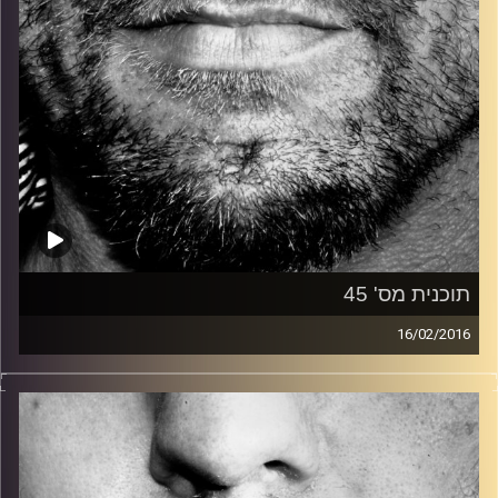
תוכנית מס' 45
16/02/2016
זיפים, מוזיקה מחוספסת של הופעות חיות. הרבה ג'אם, רוק,
בלוז, bluegrass, ג'אז, Fאנק, פרוגרסיב ואפילו אלקטרוניקה.
כל מה שחי, אמיתי ונושם.
עם שמוליק רגב.