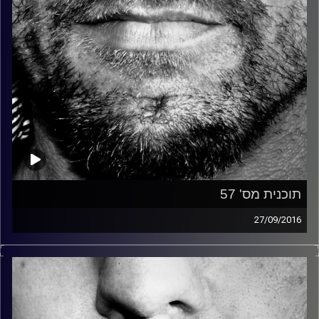
תוכנית מס' 57
27/09/2016
זיפים, מוזיקה מחוספסת של הופעות חיות. הרבה ג'אם, רוק,
בלוז, bluegrass, ג'אז, Fאנק, פרוגרסיב ואפילו אלקטרוניקה.
כל מה שחי, אמיתי ונושם.
עם שמוליק רגב.