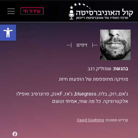
שידור חי
פתח סרגל
ל
ל
תוכן
תפריט
ראשי
ראשי
זיפים
בהגשת:
שמוליק רגב
מוזיקה מחוספסת של הופעות חיות.
ג'אם, רוק, בלוז, bluegrass, ג'אז, Fאנק, פרוגרסיב ואפילו
אלקטרוניקה. כל מה שחי, אמיתי ונושם.
קרדיט תמונות:
David Goehring