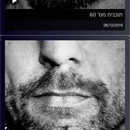
תוכנית מס' 60
06/12/2016
זיפים, מוזיקה מחוספסת של הופעות חיות. הרבה ג'אם, רוק,
בלוז, bluegrass, ג'אז, Fאנק, פרוגרסיב ואפילו אלקטרוניקה.
כל מה שחי, אמיתי ונושם.
עם שמוליק רגב.
קרדיט תמונות:
David Goehring