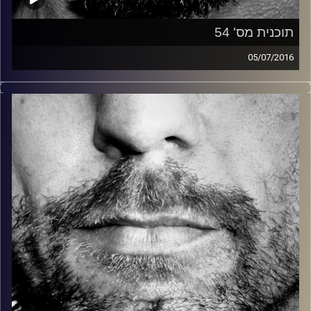
תוכנית מס' 54
05/07/2016
זיפים, מוזיקה מחוספסת של הופעות חיות. הרבה ג'אם, רוק,
בלוז, bluegrass, ג'אז, Fאנק, פרוגרסיב ואפילו אלקטרוניקה.
כל מה שחי, אמיתי ונושם.
עם שמוליק רגב.
קרדיט תמונות:
David Goehring