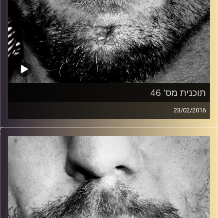
תוכנית מס' 46
23/02/2016
זיפים, מוזיקה מחוספסת של הופעות חיות. הרבה ג'אם, רוק,
בלוז, bluegrass, ג'אז, Fאנק, פרוגרסיב ואפילו אלקטרוניקה.
כל מה שחי, אמיתי ונושם.
עם שמוליק רגב.
קרדיט תמונות:
David Goehring