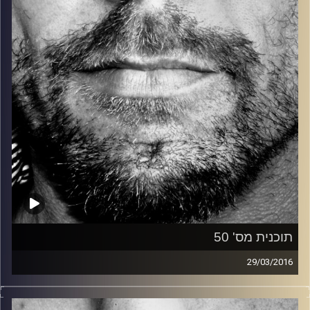
קרדיט תמונות:
David Goehring
תוכנית מס' 50
29/03/2016
זיפים, מוזיקה מחוספסת של הופעות חיות. הרבה ג'אם, רוק,
בלוז, bluegrass, ג'אז, Fאנק, פרוגרסיב ואפילו אלקטרוניקה.