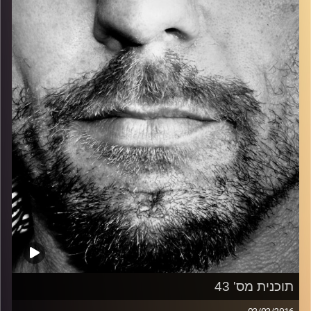
כל מה שחי, אמיתי ונושם.
עם שמוליק רגב.
קרדיט תמונות:
David Goehring
תוכנית מס' 43