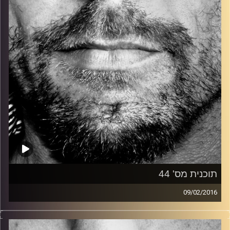
קרדיט תמונות:
David Goehring
תוכנית מס' 44
09/02/2016
זיפים, מוזיקה מחוספסת של הופעות חיות. הרבה ג'אם, רוק,
בלוז, bluegrass, ג'אז, Fאנק, פרוגרסיב ואפילו אלקטרוניקה.