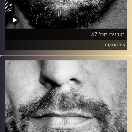
תוכנית מס' 47
01/03/2016
זיפים, מוזיקה מחוספסת של הופעות חיות. הרבה ג'אם, רוק,
בלוז, bluegrass, ג'אז, Fאנק, פרוגרסיב ואפילו אלקטרוניקה.
כל מה שחי, אמיתי ונושם.
עם שמוליק רגב.
קרדיט תמונות:
David Goehring