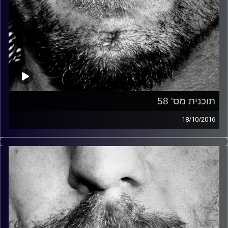
תוכנית מס' 58
18/10/2016
זיפים, מוזיקה מחוספסת של הופעות חיות. הרבה ג'אם, רוק,
בלוז, bluegrass, ג'אז, Fאנק, פרוגרסיב ואפילו אלקטרוניקה.
כל מה שחי, אמיתי ונושם.
עם שמוליק רגב.
קרדיט תמונות:
David Goehring