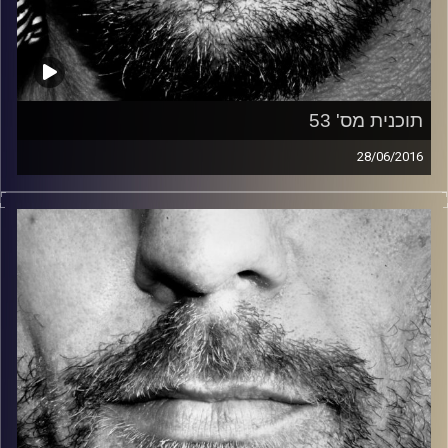
תוכנית מס' 53
28/06/2016
זיפים, מוזיקה מחוספסת של הופעות חיות. הרבה ג'אם, רוק,
בלוז, bluegrass, ג'אז, Fאנק, פרוגרסיב ואפילו אלקטרוניקה.
כל מה שחי, אמיתי ונושם.
עם שמוליק רגב.
קרדיט תמונות:
David Goehring