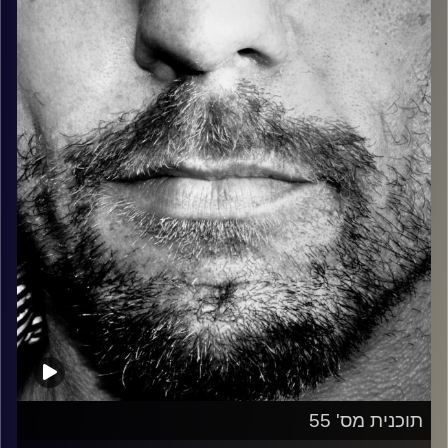
כל מה שחי, אמיתי ונושם.
עם שמוליק רגב.
קרדיט תמונות:
David Goehring
תוכנית מס' 55