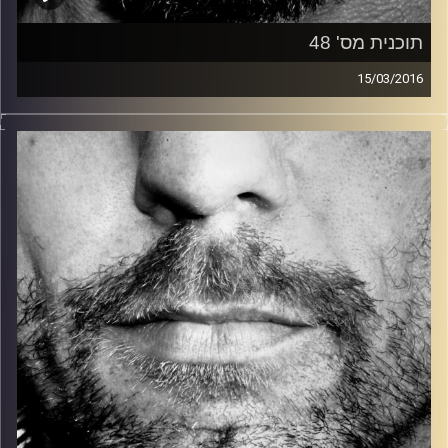
תוכנית מס' 48
15/03/2016
זיפים, מוזיקה מחוספסת של הופעות חיות. הרבה ג'אם, רוק,
בלוז, bluegrass, ג'אז, Fאנק, פרוגרסיב ואפילו אלקטרוניקה.
כל מה שחי, אמיתי ונושם.
עם שמוליק רגב.
קרדיט תמונות:
David Goehring