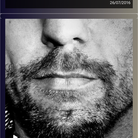
26/07/2016
זיפים, מוזיקה מחוספסת של הופעות חיות. הרבה ג'אם, רוק,
בלוז, bluegrass, ג'אז, Fאנק, פרוגרסיב ואפילו אלקטרוניקה.
כל מה שחי, אמיתי ונושם.
עם שמוליק רגב.
קרדיט תמונות:
David Goehring