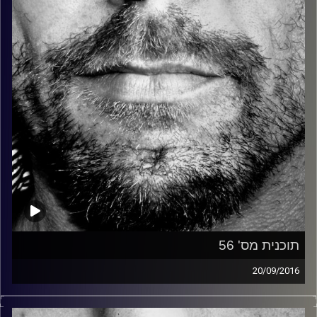
קרדיט תמונות:
David Goehring
תוכנית מס' 56
20/09/2016
זיפים, מוזיקה מחוספסת של הופעות חיות. הרבה ג'אם, רוק,
בלוז, bluegrass, ג'אז, Fאנק, פרוגרסיב ואפילו אלקטרוניקה.