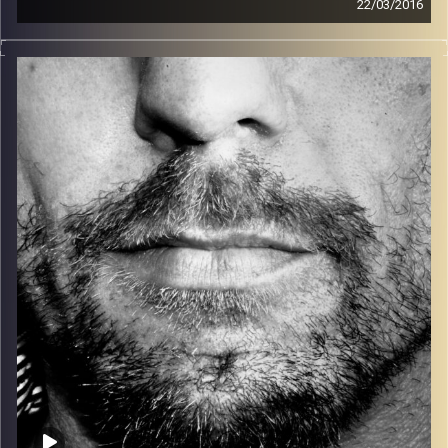
22/03/2016
זיפים, מוזיקה מחוספסת של הופעות חיות. הרבה ג'אם, רוק,
בלוז, bluegrass, ג'אז, Fאנק, פרוגרסיב ואפילו אלקטרוניקה.
כל מה שחי, אמיתי ונושם.
עם שמוליק רגב.
קרדיט תמונות:
David Goehring