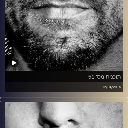
תוכנית מס' 51
12/04/2016
זיפים, מוזיקה מחוספסת של הופעות חיות. הרבה ג'אם, רוק,
בלוז, bluegrass, ג'אז, Fאנק, פרוגרסיב ואפילו אלקטרוניקה.
כל מה שחי, אמיתי ונושם.
עם שמוליק רגב.