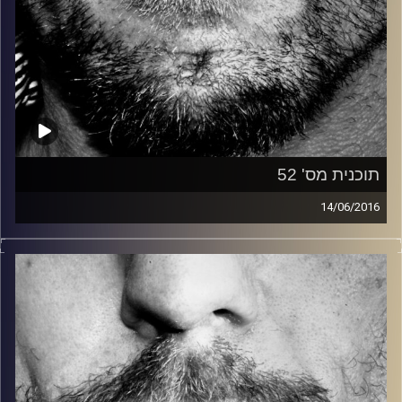
תוכנית מס' 52
14/06/2016
זיפים, מוזיקה מחוספסת של הופעות חיות. הרבה ג'אם, רוק,
בלוז, bluegrass, ג'אז, Fאנק, פרוגרסיב ואפילו אלקטרוניקה.
כל מה שחי, אמיתי ונושם.
עם שמוליק רגב.
קרדיט תמונות:
David Goehring