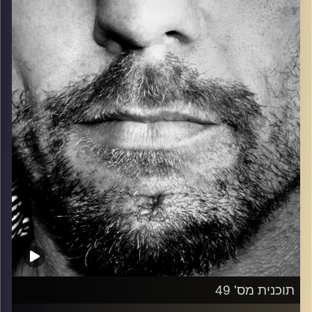
כל מה שחי, אמיתי ונושם.
עם שמוליק רגב.
קרדיט תמונות:
David Goehring
תוכנית מס' 49