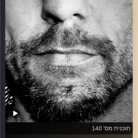
כל מה שחי, אמיתי ונושם.
עם שמוליק רגב.
קרדיט תמונות:
David Goehring
תוכנית מס' 140