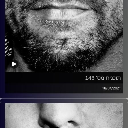
תוכנית מס' 148
18/04/2021
זיפים, מוזיקה מחוספסת של הופעות חיות. הרבה ג'אם, רוק,
בלוז, bluegrass, ג'אז, Fאנק, פרוגרסיב ואפילו אלקטרוניקה.
כל מה שחי, אמיתי ונושם.
עם שמוליק רגב.