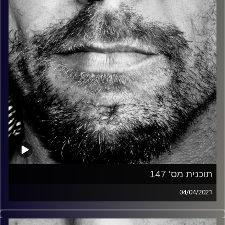
קרדיט תמונות:
David Goehring
תוכנית מס' 147
04/04/2021
זיפים, מוזיקה מחוספסת של הופעות חיות. הרבה ג'אם, רוק,
בלוז, bluegrass, ג'אז, Fאנק, פרוגרסיב ואפילו אלקטרוניקה.