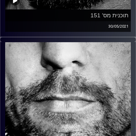
תוכנית מס' 151
30/05/2021
זיפים, מוזיקה מחוספסת של הופעות חיות. הרבה ג'אם, רוק,
בלוז, bluegrass, ג'אז, Fאנק, פרוגרסיב ואפילו אלקטרוניקה.
כל מה שחי, אמיתי ונושם.
עם שמוליק רגב.
קרדיט תמונות:
David Goehring