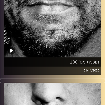
תוכנית מס' 136
01/11/2020
זיפים, מוזיקה מחוספסת של הופעות חיות. הרבה ג'אם, רוק,
בלוז, bluegrass, ג'אז, Fאנק, פרוגרסיב ואפילו אלקטרוניקה.
כל מה שחי, אמיתי ונושם.
עם שמוליק רגב.