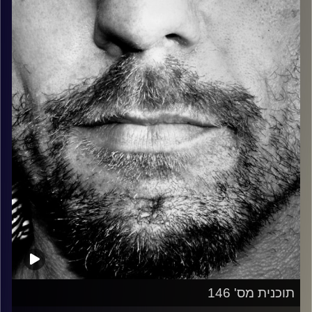
כל מה שחי, אמיתי ונושם.
עם שמוליק רגב.
קרדיט תמונות:
David Goehring
תוכנית מס' 146