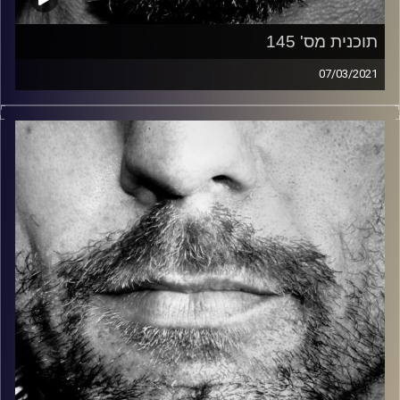
תוכנית מס' 145
07/03/2021
זיפים, מוזיקה מחוספסת של הופעות חיות. הרבה ג'אם, רוק,
בלוז, bluegrass, ג'אז, Fאנק, פרוגרסיב ואפילו אלקטרוניקה.
כל מה שחי, אמיתי ונושם.
עם שמוליק רגב.
קרדיט תמונות:
David Goehring