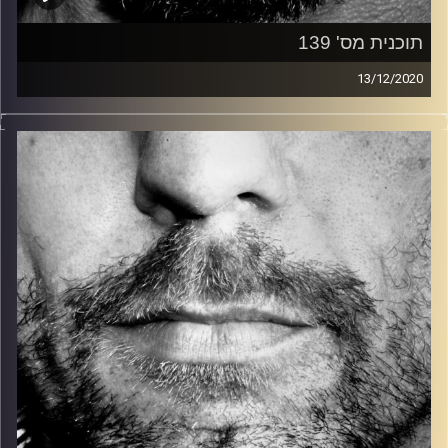
תוכנית מס' 139
13/12/2020
זיפים, מוזיקה מחוספסת של הופעות חיות. הרבה ג'אם, רוק,
בלוז, bluegrass, ג'אז, Fאנק, פרוגרסיב ואפילו אלקטרוניקה.
כל מה שחי, אמיתי ונושם.
עם שמוליק רגב.
קרדיט תמונות:
David Goehring