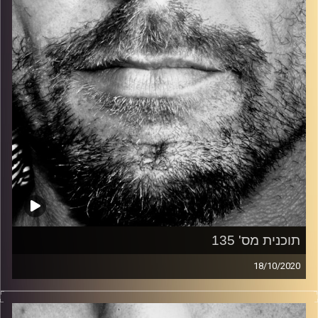
קרדיט תמונות:
David Goehring
תוכנית מס' 135
18/10/2020
זיפים, מוזיקה מחוספסת של הופעות חיות. הרבה ג'אם, רוק,
בלוז, bluegrass, ג'אז, Fאנק, פרוגרסיב ואפילו אלקטרוניקה.