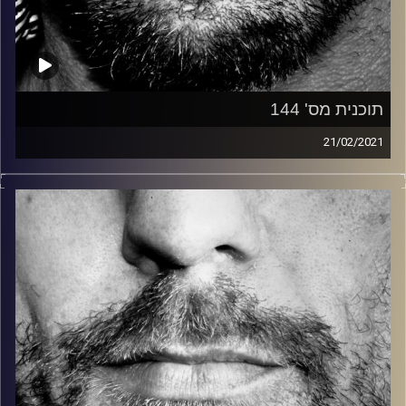
תוכנית מס' 144
21/02/2021
זיפים, מוזיקה מחוספסת של הופעות חיות. הרבה ג'אם, רוק,
בלוז, bluegrass, ג'אז, Fאנק, פרוגרסיב ואפילו אלקטרוניקה.
כל מה שחי, אמיתי ונושם.
עם שמוליק רגב.
קרדיט תמונות:
David Goehring