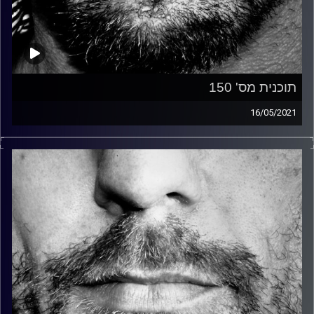
תוכנית מס' 150
16/05/2021
זיפים, מוזיקה מחוספסת של הופעות חיות. הרבה ג'אם, רוק,
בלוז, bluegrass, ג'אז, Fאנק, פרוגרסיב ואפילו אלקטרוניקה.
כל מה שחי, אמיתי ונושם.
עם שמוליק רגב.
קרדיט תמונות:
David Goehring