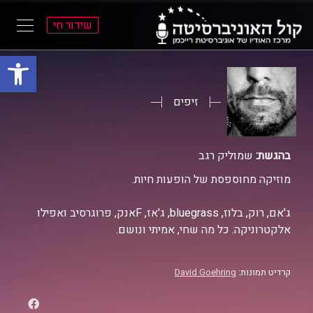
שידור חי
פתח סרגל
ל
ל
תוכן
תפריט
ראשי
ראשי
זיפים
בהגשת:
שמוליק רגב
מוזיקה מחוספסת של הופעות חיות.
ג'אם, רוק, בלוז, bluegrass, ג'אז, Fאנק, פרוגרסיב ואפילו
אלקטרוניקה. כל מה שחי, אמיתי ונושם.
קרדיט תמונות:
David Goehring