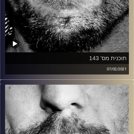
תוכנית מס' 143
07/02/2021
זיפים, מוזיקה מחוספסת של הופעות חיות. הרבה ג'אם, רוק,
בלוז, bluegrass, ג'אז, Fאנק, פרוגרסיב ואפילו אלקטרוניקה.
כל מה שחי, אמיתי ונושם.
עם שמוליק רגב.
קרדיט תמונות:
David Goehring