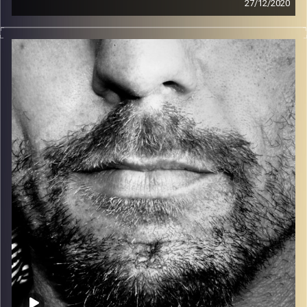
27/12/2020
זיפים, מוזיקה מחוספסת של הופעות חיות. הרבה ג'אם, רוק,
בלוז, bluegrass, ג'אז, Fאנק, פרוגרסיב ואפילו אלקטרוניקה.
כל מה שחי, אמיתי ונושם.
עם שמוליק רגב.
קרדיט תמונות:
David Goehring