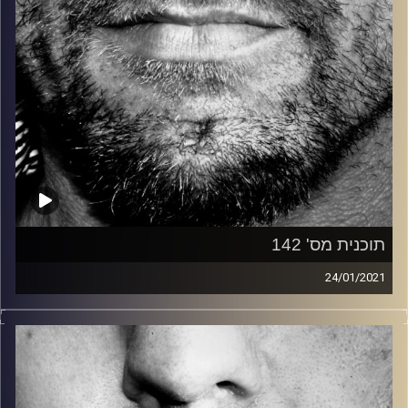
תוכנית מס' 142
24/01/2021
זיפים, מוזיקה מחוספסת של הופעות חיות. הרבה ג'אם, רוק,
בלוז, bluegrass, ג'אז, Fאנק, פרוגרסיב ואפילו אלקטרוניקה.
כל מה שחי, אמיתי ונושם.
עם שמוליק רגב.