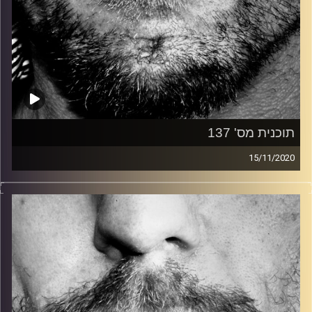
תוכנית מס' 137
15/11/2020
זיפים, מוזיקה מחוספסת של הופעות חיות. הרבה ג'אם, רוק,
בלוז, bluegrass, ג'אז, Fאנק, פרוגרסיב ואפילו אלקטרוניקה.
כל מה שחי, אמיתי ונושם.
עם שמוליק רגב.
קרדיט תמונות:
David Goehring