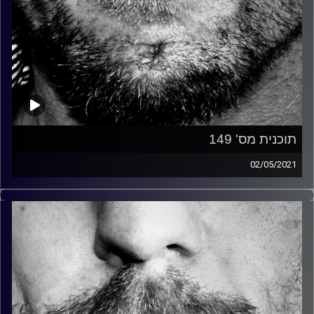
תוכנית מס' 149
02/05/2021
זיפים, מוזיקה מחוספסת של הופעות חיות. הרבה ג'אם, רוק,
בלוז, bluegrass, ג'אז, Fאנק, פרוגרסיב ואפילו אלקטרוניקה.
כל מה שחי, אמיתי ונושם.
עם שמוליק רגב.
קרדיט תמונות:
David Goehring