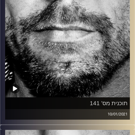
קרדיט תמונות:
David Goehring
תוכנית מס' 141
10/01/2021
זיפים, מוזיקה מחוספסת של הופעות חיות. הרבה ג'אם, רוק,
בלוז, bluegrass, ג'אז, Fאנק, פרוגרסיב ואפילו אלקטרוניקה.