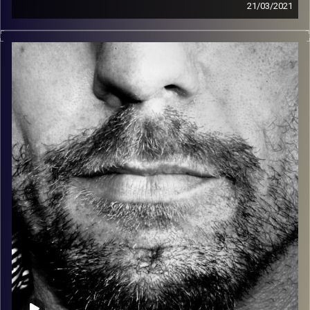
21/03/2021
זיפים, מוזיקה מחוספסת של הופעות חיות. הרבה ג'אם, רוק,
בלוז, bluegrass, ג'אז, Fאנק, פרוגרסיב ואפילו אלקטרוניקה.
כל מה שחי, אמיתי ונושם.
עם שמוליק רגב.
קרדיט תמונות:
David Goehring