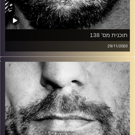
תוכנית מס' 138
29/11/2020
זיפים, מוזיקה מחוספסת של הופעות חיות. הרבה ג'אם, רוק,
בלוז, bluegrass, ג'אז, Fאנק, פרוגרסיב ואפילו אלקטרוניקה.
כל מה שחי, אמיתי ונושם.
עם שמוליק רגב.
קרדיט תמונות:
David Goehring