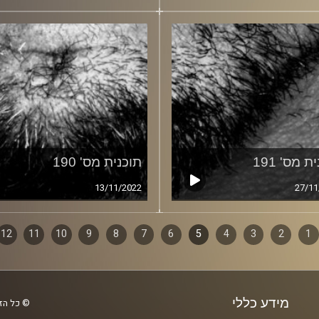
ת מס' 191
תוכנית מס' 190
13/11/2022
27/11
1
ף
2
3
4
5
6
7
8
9
10
11
12
ם
מידע כללי
© כל הזכ