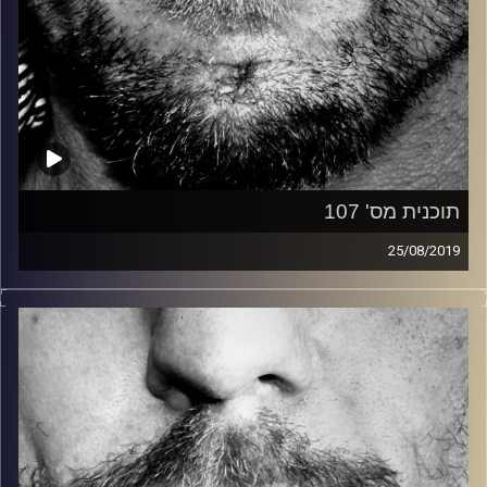
תוכנית מס' 107
25/08/2019
זיפים, מוזיקה מחוספסת של הופעות חיות. הרבה ג'אם, רוק,
בלוז, bluegrass, ג'אז, Fאנק, פרוגרסיב ואפילו אלקטרוניקה.
כל מה שחי, אמיתי ונושם.
עם שמוליק רגב.
קרדיט תמונות:
David Goehring