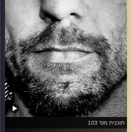
כל מה שחי, אמיתי ונושם.
עם שמוליק רגב.
קרדיט תמונות:
David Goehring
תוכנית מס' 103