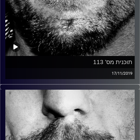
תוכנית מס' 113
17/11/2019
זיפים, מוזיקה מחוספסת של הופעות חיות. הרבה ג'אם, רוק,
בלוז, bluegrass, ג'אז, Fאנק, פרוגרסיב ואפילו אלקטרוניקה.
כל מה שחי, אמיתי ונושם.
עם שמוליק רגב.
קרדיט תמונות:
David Goehring