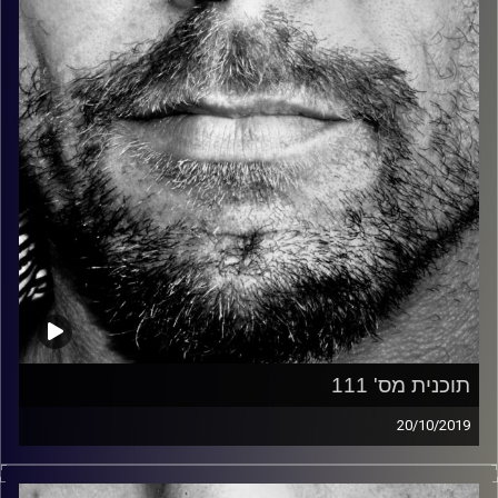
קרדיט תמונות:
David Goehring
תוכנית מס' 111
20/10/2019
זיפים, מוזיקה מחוספסת של הופעות חיות. הרבה ג'אם, רוק,
בלוז, bluegrass, ג'אז, Fאנק, פרוגרסיב ואפילו אלקטרוניקה.