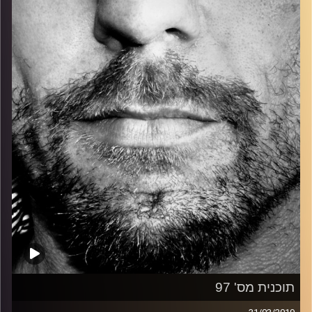
כל מה שחי, אמיתי ונושם.
עם שמוליק רגב.
קרדיט תמונות:
David Goehring
תוכנית מס' 97