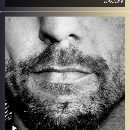
23/06/2019
זיפים, מוזיקה מחוספסת של הופעות חיות. הרבה ג'אם, רוק,
בלוז, bluegrass, ג'אז, Fאנק, פרוגרסיב ואפילו אלקטרוניקה.
כל מה שחי, אמיתי ונושם.
עם שמוליק רגב.
קרדיט תמונות:
David Goehring