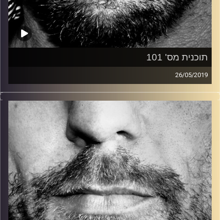
תוכנית מס' 101
26/05/2019
זיפים, מוזיקה מחוספסת של הופעות חיות. הרבה ג'אם, רוק,
בלוז, bluegrass, ג'אז, Fאנק, פרוגרסיב ואפילו אלקטרוניקה.
כל מה שחי, אמיתי ונושם.
עם שמוליק רגב.
קרדיט תמונות:
David Goehring