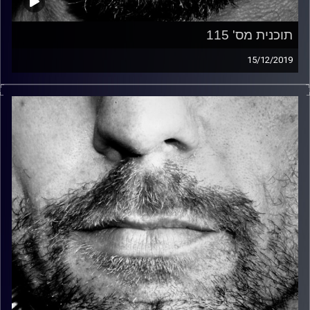
תוכנית מס' 115
15/12/2019
זיפים, מוזיקה מחוספסת של הופעות חיות. הרבה ג'אם, רוק,
בלוז, bluegrass, ג'אז, Fאנק, פרוגרסיב ואפילו אלקטרוניקה.
כל מה שחי, אמיתי ונושם.
עם שמוליק רגב.
קרדיט תמונות:
David Goehring