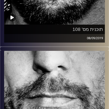
תוכנית מס' 108
08/09/2019
זיפים, מוזיקה מחוספסת של הופעות חיות. הרבה ג'אם, רוק,
בלוז, bluegrass, ג'אז, Fאנק, פרוגרסיב ואפילו אלקטרוניקה.
כל מה שחי, אמיתי ונושם.
עם שמוליק רגב.
קרדיט תמונות:
David Goehring