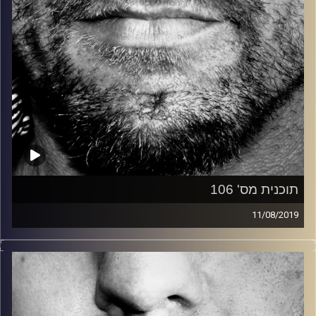
תוכנית מס' 106
11/08/2019
זיפים, מוזיקה מחוספסת של הופעות חיות. הרבה ג'אם, רוק,
בלוז, bluegrass, ג'אז, Fאנק, פרוגרסיב ואפילו אלקטרוניקה.
כל מה שחי, אמיתי ונושם.
עם שמוליק רגב.