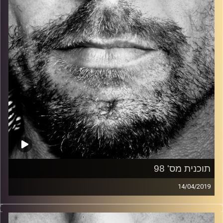
קרדיט תמונות:
David Goehring
תוכנית מס' 98
14/04/2019
זיפים, מוזיקה מחוספסת של הופעות חיות. הרבה ג'אם, רוק,
בלוז, bluegrass, ג'אז, Fאנק, פרוגרסיב ואפילו אלקטרוניקה.