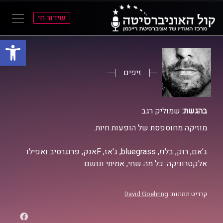
שידור חי
פתח סרגל
ל
ל
תוכן
תפריט
ראשי
ראשי
זיפים
בהגשת:
שמוליק רגב
מוזיקה מחוספסת של הופעות חיות.
ג'אם, רוק, בלוז, bluegrass, ג'אז, Fאנק, פרוגרסיב ואפילו
אלקטרוניקה. כל מה שחי, אמיתי ונושם.
קרדיט תמונות:
David Goehring