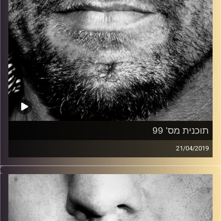
תוכנית מס' 99
21/04/2019
זיפים, מוזיקה מחוספסת של הופעות חיות. הרבה ג'אם, רוק,
בלוז, bluegrass, ג'אז, Fאנק, פרוגרסיב ואפילו אלקטרוניקה.
כל מה שחי, אמיתי ונושם.
עם שמוליק רגב.