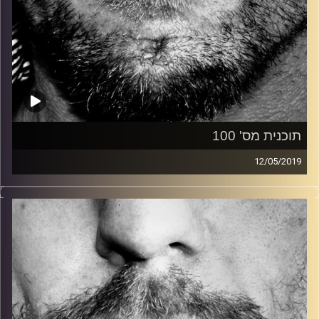
תוכנית מס' 100
12/05/2019
זיפים, מוזיקה מחוספסת של הופעות חיות. הרבה ג'אם, רוק,
בלוז, bluegrass, ג'אז, Fאנק, פרוגרסיב ואפילו אלקטרוניקה.
כל מה שחי, אמיתי ונושם.
עם שמוליק רגב.
קרדיט תמונות:
David Goehring