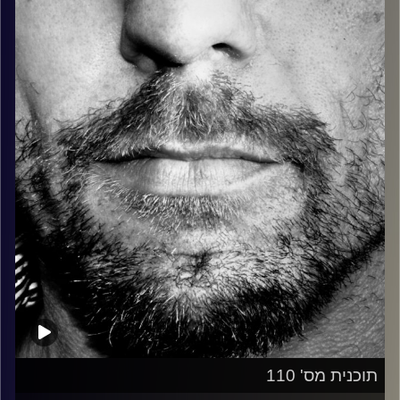
כל מה שחי, אמיתי ונושם.
עם שמוליק רגב.
קרדיט תמונות:
David Goehring
תוכנית מס' 110