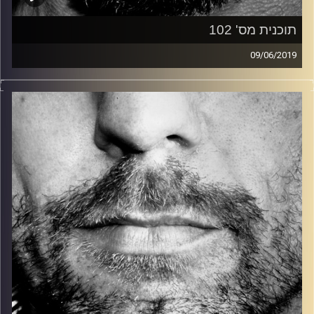
תוכנית מס' 102
09/06/2019
זיפים, מוזיקה מחוספסת של הופעות חיות. הרבה ג'אם, רוק,
בלוז, bluegrass, ג'אז, Fאנק, פרוגרסיב ואפילו אלקטרוניקה.
כל מה שחי, אמיתי ונושם.
עם שמוליק רגב.
קרדיט תמונות:
David Goehring