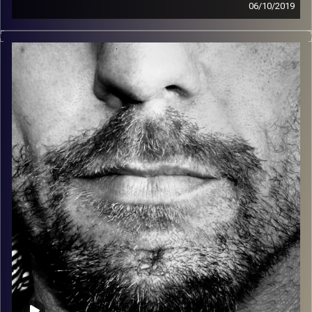
06/10/2019
זיפים, מוזיקה מחוספסת של הופעות חיות. הרבה ג'אם, רוק,
בלוז, bluegrass, ג'אז, Fאנק, פרוגרסיב ואפילו אלקטרוניקה.
כל מה שחי, אמיתי ונושם.
עם שמוליק רגב.
קרדיט תמונות:
David Goehring