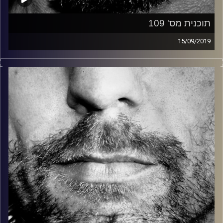
תוכנית מס' 109
15/09/2019
זיפים, מוזיקה מחוספסת של הופעות חיות. הרבה ג'אם, רוק,
בלוז, bluegrass, ג'אז, Fאנק, פרוגרסיב ואפילו אלקטרוניקה.
כל מה שחי, אמיתי ונושם.
עם שמוליק רגב.
קרדיט תמונות:
David Goehring