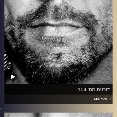
קרדיט תמונות:
David Goehring
תוכנית מס' 104
14/07/2019
זיפים, מוזיקה מחוספסת של הופעות חיות. הרבה ג'אם, רוק,
בלוז, bluegrass, ג'אז, Fאנק, פרוגרסיב ואפילו אלקטרוניקה.