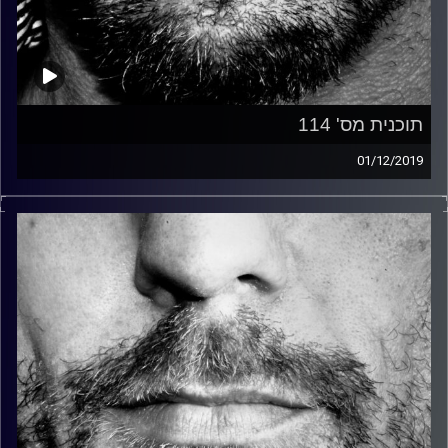
תוכנית מס' 114
01/12/2019
זיפים, מוזיקה מחוספסת של הופעות חיות. הרבה ג'אם, רוק,
בלוז, bluegrass, ג'אז, Fאנק, פרוגרסיב ואפילו אלקטרוניקה.
כל מה שחי, אמיתי ונושם.
עם שמוליק רגב.
קרדיט תמונות:
David Goehring