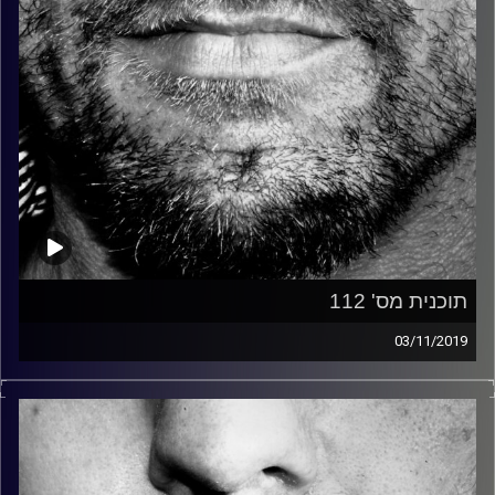
תוכנית מס' 112
03/11/2019
זיפים, מוזיקה מחוספסת של הופעות חיות. הרבה ג'אם, רוק,
בלוז, bluegrass, ג'אז, Fאנק, פרוגרסיב ואפילו אלקטרוניקה.
כל מה שחי, אמיתי ונושם.
עם שמוליק רגב.