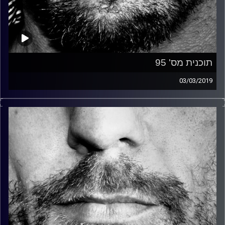
תוכנית מס' 95
03/03/2019
זיפים, מוזיקה מחוספסת של הופעות חיות. הרבה ג'אם, רוק,
בלוז, bluegrass, ג'אז, Fאנק, פרוגרסיב ואפילו אלקטרוניקה.
כל מה שחי, אמיתי ונושם.
עם שמוליק רגב.
קרדיט תמונות:
David Goehring