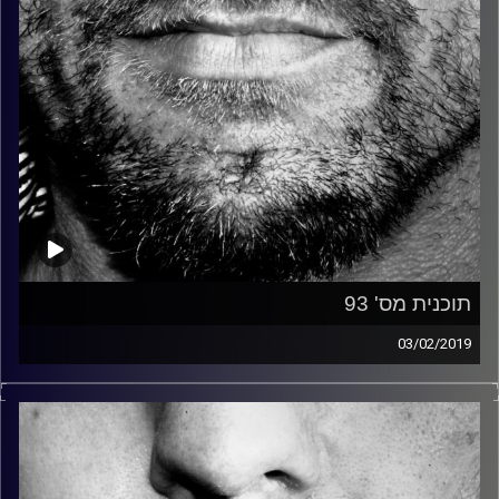
תוכנית מס' 93
03/02/2019
זיפים, מוזיקה מחוספסת של הופעות חיות. הרבה ג'אם, רוק,
בלוז, bluegrass, ג'אז, Fאנק, פרוגרסיב ואפילו אלקטרוניקה.
כל מה שחי, אמיתי ונושם.
עם שמוליק רגב.