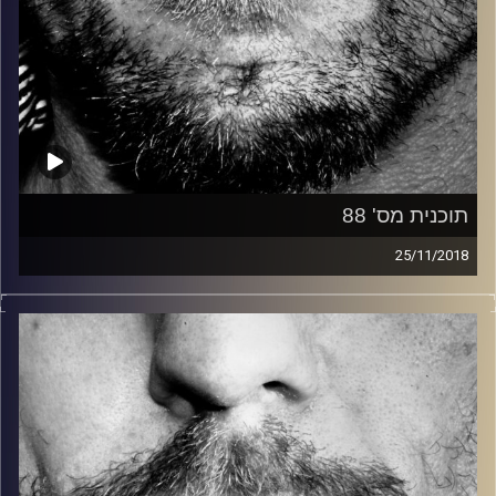
תוכנית מס' 88
25/11/2018
זיפים, מוזיקה מחוספסת של הופעות חיות. הרבה ג'אם, רוק,
בלוז, bluegrass, ג'אז, Fאנק, פרוגרסיב ואפילו אלקטרוניקה.
כל מה שחי, אמיתי ונושם.
עם שמוליק רגב.
קרדיט תמונות:
David Goehring