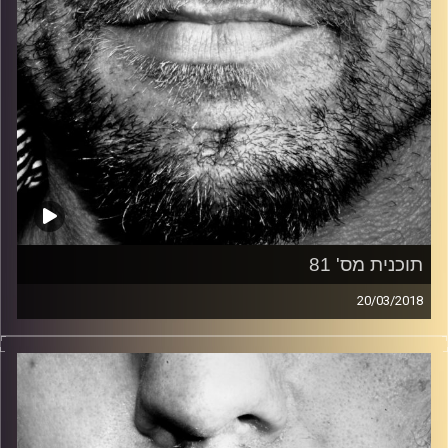
תוכנית מס' 81
20/03/2018
זיפים, מוזיקה מחוספסת של הופעות חיות. הרבה ג'אם, רוק,
בלוז, bluegrass, ג'אז, Fאנק, פרוגרסיב ואפילו אלקטרוניקה.
כל מה שחי, אמיתי ונושם.
עם שמוליק רגב.