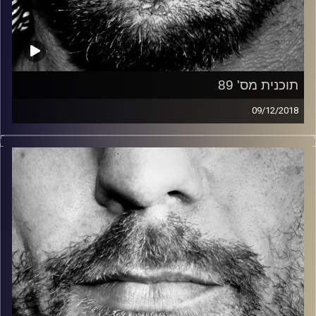
תוכנית מס' 89
09/12/2018
זיפים, מוזיקה מחוספסת של הופעות חיות. הרבה ג'אם, רוק,
בלוז, bluegrass, ג'אז, Fאנק, פרוגרסיב ואפילו אלקטרוניקה.
כל מה שחי, אמיתי ונושם.
עם שמוליק רגב.
קרדיט תמונות:
David Goehring