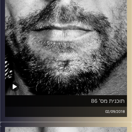
קרדיט תמונות:
David Goehring
תוכנית מס' 86
02/09/2018
זיפים, מוזיקה מחוספסת של הופעות חיות. הרבה ג'אם, רוק,
בלוז, bluegrass, ג'אז, Fאנק, פרוגרסיב ואפילו אלקטרוניקה.