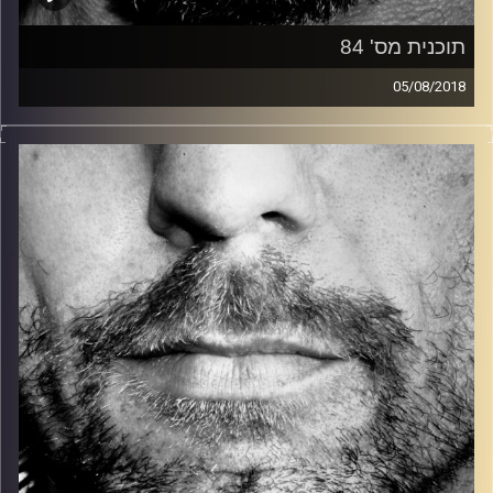
תוכנית מס' 84
05/08/2018
זיפים, מוזיקה מחוספסת של הופעות חיות. הרבה ג'אם, רוק,
בלוז, bluegrass, ג'אז, Fאנק, פרוגרסיב ואפילו אלקטרוניקה.
כל מה שחי, אמיתי ונושם.
עם שמוליק רגב.
קרדיט תמונות:
David Goehring