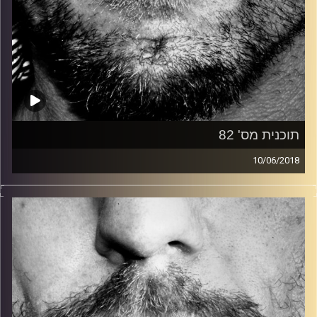
תוכנית מס' 82
10/06/2018
זיפים, מוזיקה מחוספסת של הופעות חיות. הרבה ג'אם, רוק,
בלוז, bluegrass, ג'אז, Fאנק, פרוגרסיב ואפילו אלקטרוניקה.
כל מה שחי, אמיתי ונושם.
עם שמוליק רגב.
קרדיט תמונות:
David Goehring