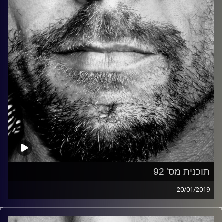
קרדיט תמונות:
David Goehring
תוכנית מס' 92
20/01/2019
זיפים, מוזיקה מחוספסת של הופעות חיות. הרבה ג'אם, רוק,
בלוז, bluegrass, ג'אז, Fאנק, פרוגרסיב ואפילו אלקטרוניקה.