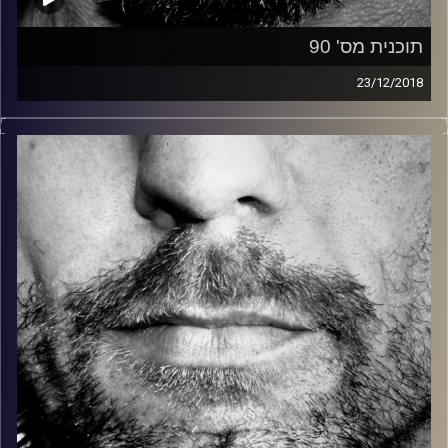
תוכנית מס' 90
23/12/2018
זיפים, מוזיקה מחוספסת של הופעות חיות. הרבה ג'אם, רוק,
בלוז, bluegrass, ג'אז, Fאנק, פרוגרסיב ואפילו אלקטרוניקה.
כל מה שחי, אמיתי ונושם.
עם שמוליק רגב.
קרדיט תמונות:
David Goehring