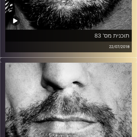
תוכנית מס' 83
22/07/2018
זיפים, מוזיקה מחוספסת של הופעות חיות. הרבה ג'אם, רוק,
בלוז, bluegrass, ג'אז, Fאנק, פרוגרסיב ואפילו אלקטרוניקה.
כל מה שחי, אמיתי ונושם.
עם שמוליק רגב.
קרדיט תמונות:
David Goehring