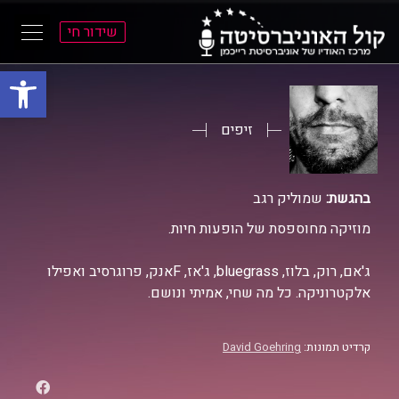
שידור חי
פתח סרגל
ל
ל
תוכן
תפריט
ראשי
ראשי
זיפים
בהגשת:
שמוליק רגב
מוזיקה מחוספסת של הופעות חיות.
ג'אם, רוק, בלוז, bluegrass, ג'אז, Fאנק, פרוגרסיב ואפילו
אלקטרוניקה. כל מה שחי, אמיתי ונושם.
קרדיט תמונות:
David Goehring