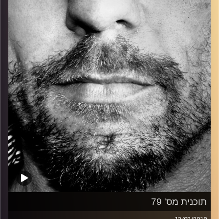
כל מה שחי, אמיתי ונושם.
עם שמוליק רגב.
קרדיט תמונות:
David Goehring
תוכנית מס' 79