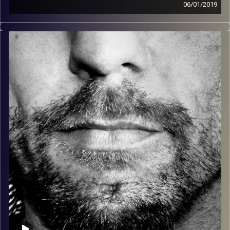
06/01/2019
זיפים, מוזיקה מחוספסת של הופעות חיות. הרבה ג'אם, רוק,
בלוז, bluegrass, ג'אז, Fאנק, פרוגרסיב ואפילו אלקטרוניקה.
כל מה שחי, אמיתי ונושם.
עם שמוליק רגב.
קרדיט תמונות:
David Goehring