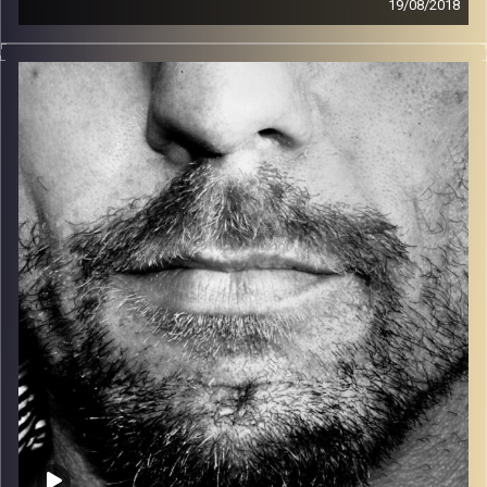
19/08/2018
זיפים, מוזיקה מחוספסת של הופעות חיות. הרבה ג'אם, רוק,
בלוז, bluegrass, ג'אז, Fאנק, פרוגרסיב ואפילו אלקטרוניקה.
כל מה שחי, אמיתי ונושם.
עם שמוליק רגב.
קרדיט תמונות:
David Goehring