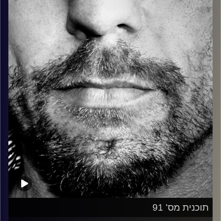
כל מה שחי, אמיתי ונושם.
עם שמוליק רגב.
קרדיט תמונות:
David Goehring
תוכנית מס' 91