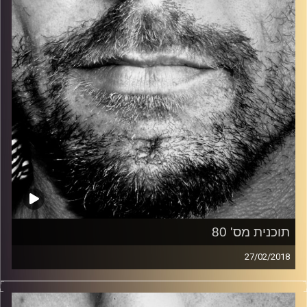
קרדיט תמונות:
David Goehring
תוכנית מס' 80
27/02/2018
זיפים, מוזיקה מחוספסת של הופעות חיות. הרבה ג'אם, רוק,
בלוז, bluegrass, ג'אז, Fאנק, פרוגרסיב ואפילו אלקטרוניקה.