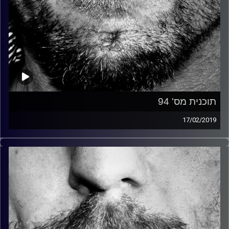
תוכנית מס' 94
17/02/2019
זיפים, מוזיקה מחוספסת של הופעות חיות. הרבה ג'אם, רוק,
בלוז, bluegrass, ג'אז, Fאנק, פרוגרסיב ואפילו אלקטרוניקה.
כל מה שחי, אמיתי ונושם.
עם שמוליק רגב.
קרדיט תמונות:
David Goehring