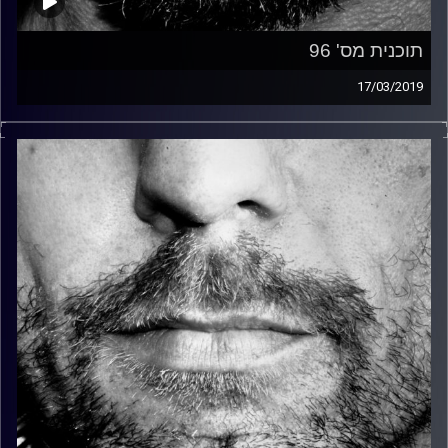
תוכנית מס' 96
17/03/2019
זיפים, מוזיקה מחוספסת של הופעות חיות. הרבה ג'אם, רוק,
בלוז, bluegrass, ג'אז, Fאנק, פרוגרסיב ואפילו אלקטרוניקה.
כל מה שחי, אמיתי ונושם.
עם שמוליק רגב.
קרדיט תמונות:
David Goehring