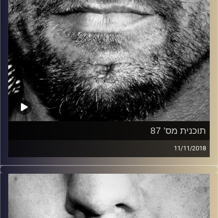
תוכנית מס' 87
11/11/2018
זיפים, מוזיקה מחוספסת של הופעות חיות. הרבה ג'אם, רוק,
בלוז, bluegrass, ג'אז, Fאנק, פרוגרסיב ואפילו אלקטרוניקה.
כל מה שחי, אמיתי ונושם.
עם שמוליק רגב.