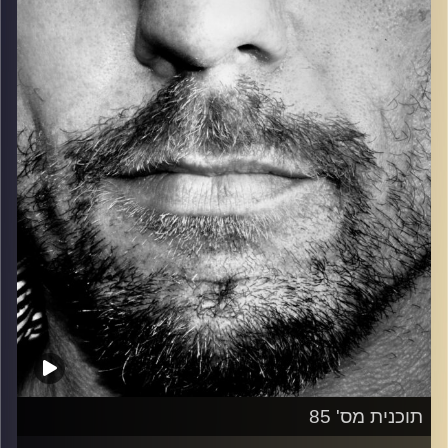
כל מה שחי, אמיתי ונושם.
עם שמוליק רגב.
קרדיט תמונות:
David Goehring
תוכנית מס' 85