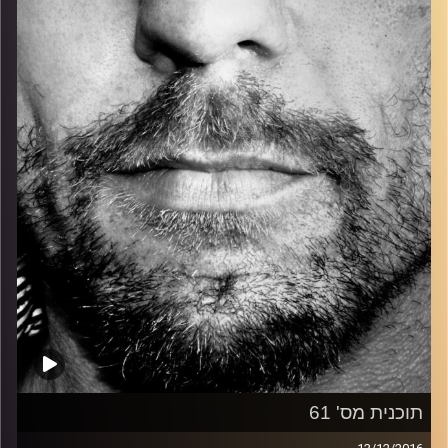
כל מה שחי, אמיתי ונושם.
עם שמוליק רגב.
קרדיט תמונות:
David Goehring
תוכנית מס' 61