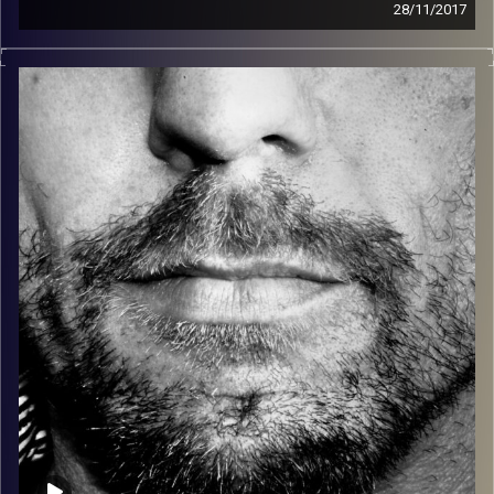
28/11/2017
זיפים, מוזיקה מחוספסת של הופעות חיות. הרבה ג'אם, רוק,
בלוז, bluegrass, ג'אז, Fאנק, פרוגרסיב ואפילו אלקטרוניקה.
כל מה שחי, אמיתי ונושם.
עם שמוליק רגב.
קרדיט תמונות:
David Goehring