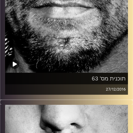
תוכנית מס' 63
27/12/2016
זיפים, מוזיקה מחוספסת של הופעות חיות. הרבה ג'אם, רוק,
בלוז, bluegrass, ג'אז, Fאנק, פרוגרסיב ואפילו אלקטרוניקה.
כל מה שחי, אמיתי ונושם.
עם שמוליק רגב.