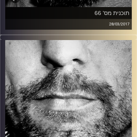
תוכנית מס' 66
28/03/2017
זיפים, מוזיקה מחוספסת של הופעות חיות. הרבה ג'אם, רוק,
בלוז, bluegrass, ג'אז, Fאנק, פרוגרסיב ואפילו אלקטרוניקה.
כל מה שחי, אמיתי ונושם.
עם שמוליק רגב.
קרדיט תמונות:
David Goehring