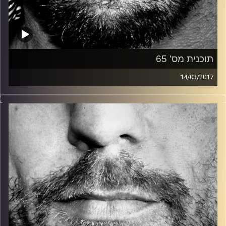
תוכנית מס' 65
14/03/2017
זיפים, מוזיקה מחוספסת של הופעות חיות. הרבה ג'אם, רוק,
בלוז, bluegrass, ג'אז, Fאנק, פרוגרסיב ואפילו אלקטרוניקה.
כל מה שחי, אמיתי ונושם.
עם שמוליק רגב.
קרדיט תמונות:
David Goehring