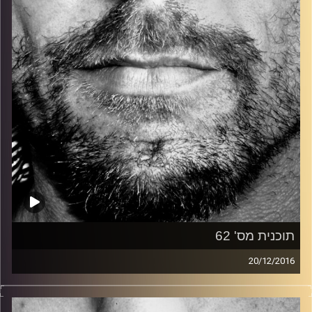
קרדיט תמונות:
David Goehring
תוכנית מס' 62
20/12/2016
זיפים, מוזיקה מחוספסת של הופעות חיות. הרבה ג'אם, רוק,
בלוז, bluegrass, ג'אז, Fאנק, פרוגרסיב ואפילו אלקטרוניקה.