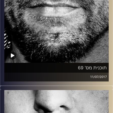
תוכנית מס' 69
11/07/2017
זיפים, מוזיקה מחוספסת של הופעות חיות. הרבה ג'אם, רוק,
בלוז, bluegrass, ג'אז, Fאנק, פרוגרסיב ואפילו אלקטרוניקה.
כל מה שחי, אמיתי ונושם.
עם שמוליק רגב.