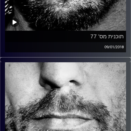
תוכנית מס' 77
09/01/2018
זיפים, מוזיקה מחוספסת של הופעות חיות. הרבה ג'אם, רוק,
בלוז, bluegrass, ג'אז, Fאנק, פרוגרסיב ואפילו אלקטרוניקה.
כל מה שחי, אמיתי ונושם.
עם שמוליק רגב.
קרדיט תמונות:
David Goehring