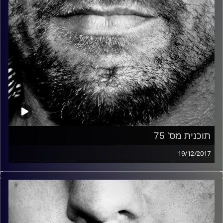
תוכנית מס' 75
19/12/2017
זיפים, מוזיקה מחוספסת של הופעות חיות. הרבה ג'אם, רוק,
בלוז, bluegrass, ג'אז, Fאנק, פרוגרסיב ואפילו אלקטרוניקה.
כל מה שחי, אמיתי ונושם.
עם שמוליק רגב.