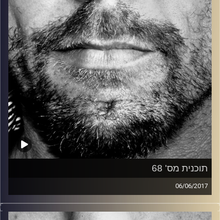
קרדיט תמונות:
David Goehring
תוכנית מס' 68
06/06/2017
זיפים, מוזיקה מחוספסת של הופעות חיות. הרבה ג'אם, רוק,
בלוז, bluegrass, ג'אז, Fאנק, פרוגרסיב ואפילו אלקטרוניקה.