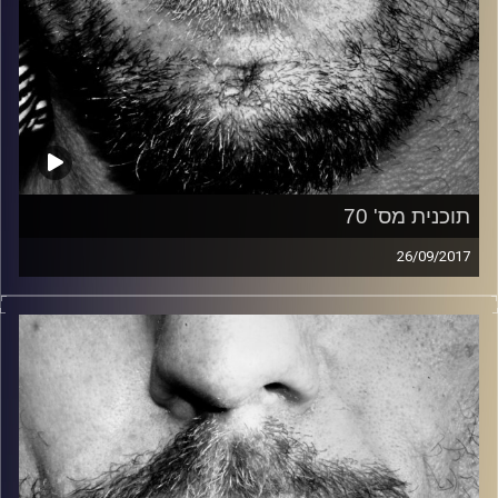
תוכנית מס' 70
26/09/2017
זיפים, מוזיקה מחוספסת של הופעות חיות. הרבה ג'אם, רוק,
בלוז, bluegrass, ג'אז, Fאנק, פרוגרסיב ואפילו אלקטרוניקה.
כל מה שחי, אמיתי ונושם.
עם שמוליק רגב.
קרדיט תמונות:
David Goehring