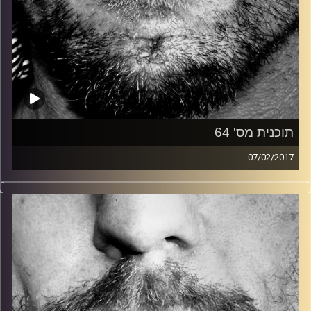
תוכנית מס' 64
07/02/2017
זיפים, מוזיקה מחוספסת של הופעות חיות. הרבה ג'אם, רוק,
בלוז, bluegrass, ג'אז, Fאנק, פרוגרסיב ואפילו אלקטרוניקה.
כל מה שחי, אמיתי ונושם.
עם שמוליק רגב.
קרדיט תמונות:
David Goehring