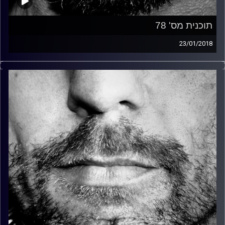
תוכנית מס' 78
23/01/2018
זיפים, מוזיקה מחוספסת של הופעות חיות. הרבה ג'אם, רוק,
בלוז, bluegrass, ג'אז, Fאנק, פרוגרסיב ואפילו אלקטרוניקה.
כל מה שחי, אמיתי ונושם.
עם שמוליק רגב.
קרדיט תמונות:
David Goehring