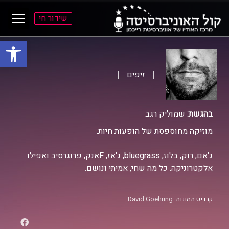
שידור חי
פתח סרגל
ל
ל
תוכן
תפריט
ראשי
ראשי
זיפים
בהגשת:
שמוליק רגב
מוזיקה מחוספסת של הופעות חיות.
ג'אם, רוק, בלוז, bluegrass, ג'אז, Fאנק, פרוגרסיב ואפילו
אלקטרוניקה. כל מה שחי, אמיתי ונושם.
קרדיט תמונות:
David Goehring