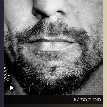
כל מה שחי, אמיתי ונושם.
עם שמוליק רגב.
קרדיט תמונות:
David Goehring
תוכנית מס' 67