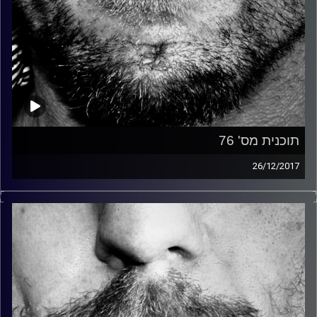
תוכנית מס' 76
26/12/2017
זיפים, מוזיקה מחוספסת של הופעות חיות. הרבה ג'אם, רוק,
בלוז, bluegrass, ג'אז, Fאנק, פרוגרסיב ואפילו אלקטרוניקה.
כל מה שחי, אמיתי ונושם.
עם שמוליק רגב.
קרדיט תמונות:
David Goehring