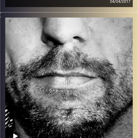
04/04/2017
זיפים, מוזיקה מחוספסת של הופעות חיות. הרבה ג'אם, רוק,
בלוז, bluegrass, ג'אז, Fאנק, פרוגרסיב ואפילו אלקטרוניקה.
כל מה שחי, אמיתי ונושם.
עם שמוליק רגב.
קרדיט תמונות:
David Goehring