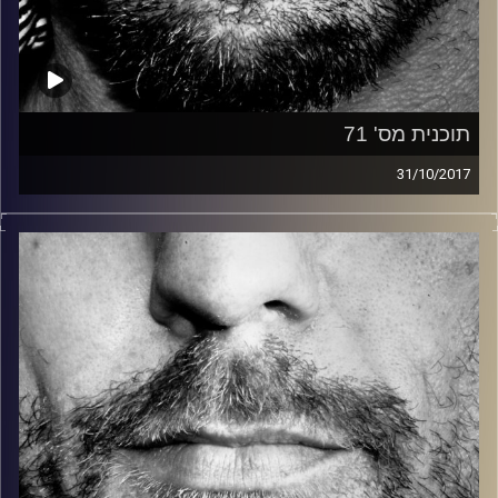
תוכנית מס' 71
31/10/2017
זיפים, מוזיקה מחוספסת של הופעות חיות. הרבה ג'אם, רוק,
בלוז, bluegrass, ג'אז, Fאנק, פרוגרסיב ואפילו אלקטרוניקה.
כל מה שחי, אמיתי ונושם.
עם שמוליק רגב.
קרדיט תמונות:
David Goehring