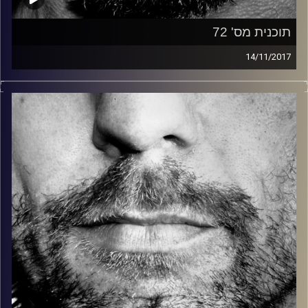
תוכנית מס' 72
14/11/2017
זיפים, מוזיקה מחוספסת של הופעות חיות. הרבה ג'אם, רוק,
בלוז, bluegrass, ג'אז, Fאנק, פרוגרסיב ואפילו אלקטרוניקה.
כל מה שחי, אמיתי ונושם.
עם שמוליק רגב.
קרדיט תמונות:
David Goehring