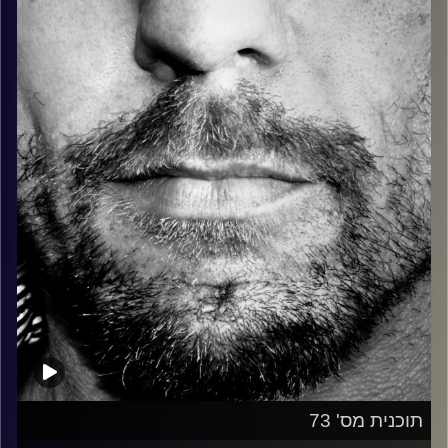
כל מה שחי, אמיתי ונושם.
עם שמוליק רגב.
קרדיט תמונות:
David Goehring
תוכנית מס' 73