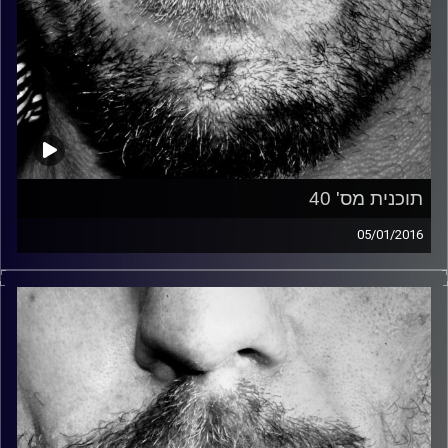
תוכנית מס' 40
05/01/2016
זיפים, מוזיקה מחוספסת של הופעות חיות. הרבה ג'אם, רוק,
בלוז, bluegrass, ג'אז, Fאנק, פרוגרסיב ואפילו אלקטרוניקה.
כל מה שחי, אמיתי ונושם.
עם שמוליק רגב.
קרדיט תמונות:
David Goehring