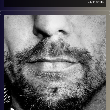
24/11/2015
זיפים, מוזיקה מחוספסת של הופעות חיות. הרבה ג'אם, רוק,
בלוז, bluegrass, ג'אז, Fאנק, פרוגרסיב ואפילו אלקטרוניקה.
כל מה שחי, אמיתי ונושם.
עם שמוליק רגב.
קרדיט תמונות:
David Goehring