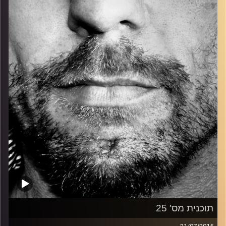
כל מה שחי, אמיתי ונושם.
עם שמוליק רגב.
קרדיט תמונות:
David Goehring
תוכנית מס' 25