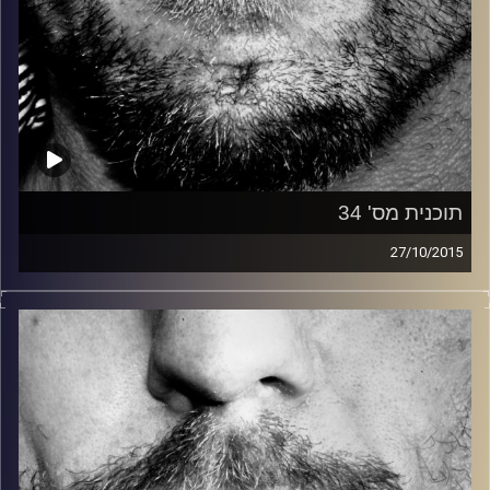
תוכנית מס' 34
27/10/2015
זיפים, מוזיקה מחוספסת של הופעות חיות. הרבה ג'אם, רוק,
בלוז, bluegrass, ג'אז, Fאנק, פרוגרסיב ואפילו אלקטרוניקה.
כל מה שחי, אמיתי ונושם.
עם שמוליק רגב.
קרדיט תמונות:
David Goehring