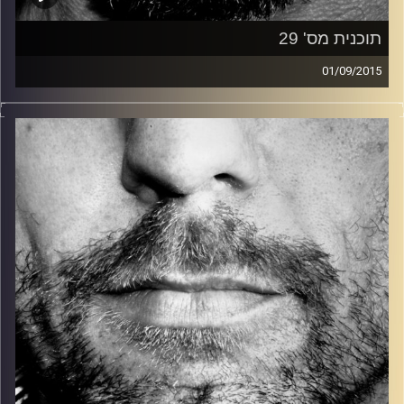
תוכנית מס' 29
01/09/2015
זיפים, מוזיקה מחוספסת של הופעות חיות. הרבה ג'אם, רוק,
בלוז, bluegrass, ג'אז, Fאנק, פרוגרסיב ואפילו אלקטרוניקה.
כל מה שחי, אמיתי ונושם.
עם שמוליק רגב.
קרדיט תמונות:
David Goehring