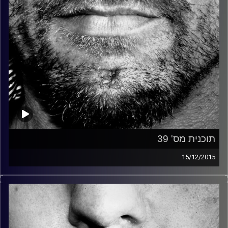
תוכנית מס' 39
15/12/2015
זיפים, מוזיקה מחוספסת של הופעות חיות. הרבה ג'אם, רוק,
בלוז, bluegrass, ג'אז, Fאנק, פרוגרסיב ואפילו אלקטרוניקה.
כל מה שחי, אמיתי ונושם.
עם שמוליק רגב.