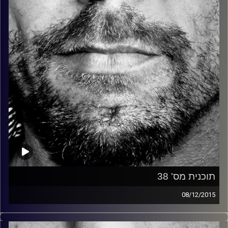
קרדיט תמונות:
David Goehring
תוכנית מס' 38
08/12/2015
זיפים, מוזיקה מחוספסת של הופעות חיות. הרבה ג'אם, רוק,
בלוז, bluegrass, ג'אז, Fאנק, פרוגרסיב ואפילו אלקטרוניקה.