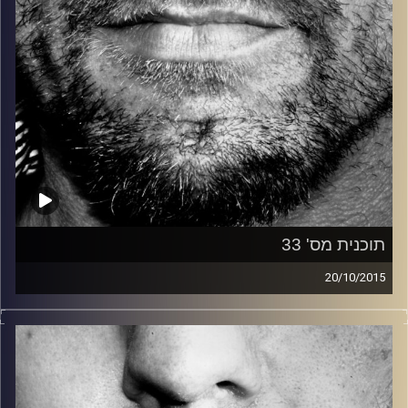
תוכנית מס' 33
20/10/2015
זיפים, מוזיקה מחוספסת של הופעות חיות. הרבה ג'אם, רוק,
בלוז, bluegrass, ג'אז, Fאנק, פרוגרסיב ואפילו אלקטרוניקה.
כל מה שחי, אמיתי ונושם.
עם שמוליק רגב.