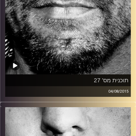
תוכנית מס' 27
04/08/2015
זיפים, מוזיקה מחוספסת של הופעות חיות. הרבה ג'אם, רוק,
בלוז, bluegrass, ג'אז, Fאנק, פרוגרסיב ואפילו אלקטרוניקה.
כל מה שחי, אמיתי ונושם.
עם שמוליק רגב.