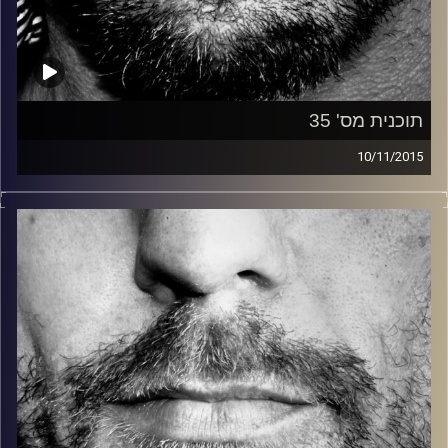
תוכנית מס' 35
10/11/2015
זיפים, מוזיקה מחוספסת של הופעות חיות. הרבה ג'אם, רוק,
בלוז, bluegrass, ג'אז, Fאנק, פרוגרסיב ואפילו אלקטרוניקה.
כל מה שחי, אמיתי ונושם.
עם שמוליק רגב.
קרדיט תמונות:
David Goehring