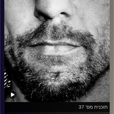
כל מה שחי, אמיתי ונושם.
עם שמוליק רגב.
קרדיט תמונות:
David Goehring
תוכנית מס' 37