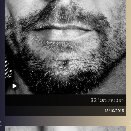
קרדיט תמונות:
David Goehring
תוכנית מס' 32
13/10/2015
זיפים, מוזיקה מחוספסת של הופעות חיות. הרבה ג'אם, רוק,
בלוז, bluegrass, ג'אז, Fאנק, פרוגרסיב ואפילו אלקטרוניקה.