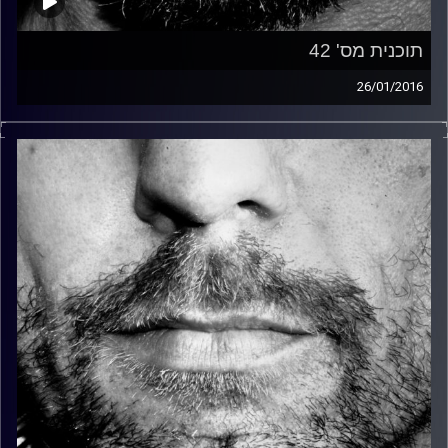
תוכנית מס' 42
26/01/2016
זיפים, מוזיקה מחוספסת של הופעות חיות. הרבה ג'אם, רוק,
בלוז, bluegrass, ג'אז, Fאנק, פרוגרסיב ואפילו אלקטרוניקה.
כל מה שחי, אמיתי ונושם.
עם שמוליק רגב.
קרדיט תמונות:
David Goehring