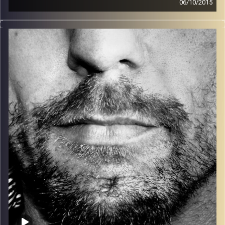
06/10/2015
זיפים, מוזיקה מחוספסת של הופעות חיות. הרבה ג'אם, רוק,
בלוז, bluegrass, ג'אז, Fאנק, פרוגרסיב ואפילו אלקטרוניקה.
כל מה שחי, אמיתי ונושם.
עם שמוליק רגב.
קרדיט תמונות:
David Goehring