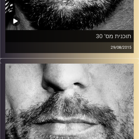
תוכנית מס' 30
29/08/2015
זיפים, מוזיקה מחוספסת של הופעות חיות. הרבה ג'אם, רוק,
בלוז, bluegrass, ג'אז, Fאנק, פרוגרסיב ואפילו אלקטרוניקה.
כל מה שחי, אמיתי ונושם.
עם שמוליק רגב.
קרדיט תמונות:
David Goehring