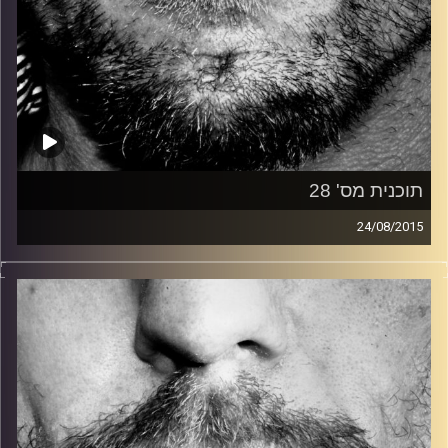
תוכנית מס' 28
24/08/2015
זיפים, מוזיקה מחוספסת של הופעות חיות. הרבה ג'אם, רוק,
בלוז, bluegrass, ג'אז, Fאנק, פרוגרסיב ואפילו אלקטרוניקה.
כל מה שחי, אמיתי ונושם.
עם שמוליק רגב.
קרדיט תמונות:
David Goehring