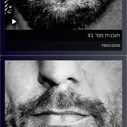
תוכנית מס' 41
19/01/2016
זיפים, מוזיקה מחוספסת של הופעות חיות. הרבה ג'אם, רוק,
בלוז, bluegrass, ג'אז, Fאנק, פרוגרסיב ואפילו אלקטרוניקה.
כל מה שחי, אמיתי ונושם.
עם שמוליק רגב.
קרדיט תמונות:
David Goehring