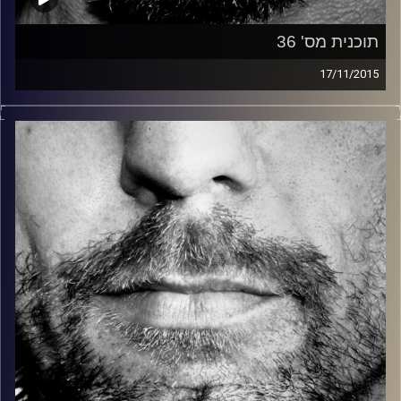
תוכנית מס' 36
17/11/2015
זיפים, מוזיקה מחוספסת של הופעות חיות. הרבה ג'אם, רוק,
בלוז, bluegrass, ג'אז, Fאנק, פרוגרסיב ואפילו אלקטרוניקה.
כל מה שחי, אמיתי ונושם.
עם שמוליק רגב.
קרדיט תמונות:
David Goehring