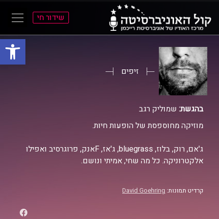
שידור חי
פתח סרגל
ל
ל
תוכן
תפריט
ראשי
ראשי
זיפים
בהגשת:
שמוליק רגב
מוזיקה מחוספסת של הופעות חיות.
ג'אם, רוק, בלוז, bluegrass, ג'אז, Fאנק, פרוגרסיב ואפילו
אלקטרוניקה. כל מה שחי, אמיתי ונושם.
קרדיט תמונות:
David Goehring