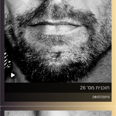
קרדיט תמונות:
David Goehring
תוכנית מס' 26
28/07/2015
זיפים, מוזיקה מחוספסת של הופעות חיות. הרבה ג'אם, רוק,
בלוז, bluegrass, ג'אז, Fאנק, פרוגרסיב ואפילו אלקטרוניקה.