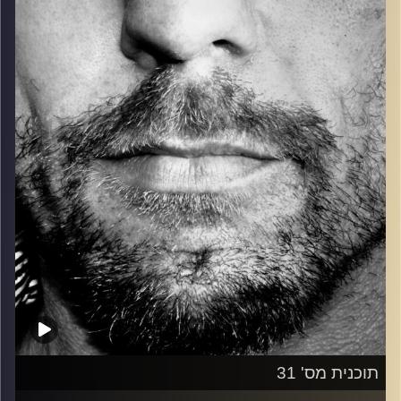
כל מה שחי, אמיתי ונושם.
עם שמוליק רגב.
קרדיט תמונות:
David Goehring
תוכנית מס' 31