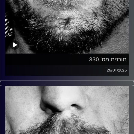
תוכנית מס' 330
26/01/2025
זיפים, מוזיקה מחוספסת של הופעות חיות. הרבה ג'אם, רוק,
בלוז, bluegrass, ג'אז, Fאנק, פרוגרסיב ואפילו אלקטרוניקה.
כל מה שחי, אמיתי ונושם.
עם שמוליק רגב.
קרדיט תמונות:
David Goehring