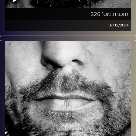
תוכנית מס' 326
02/12/2024
זיפים, מוזיקה מחוספסת של הופעות חיות. הרבה ג'אם, רוק,
בלוז, bluegrass, ג'אז, Fאנק, פרוגרסיב ואפילו אלקטרוניקה.
כל מה שחי, אמיתי ונושם.
עם שמוליק רגב.
קרדיט תמונות:
David Goehring