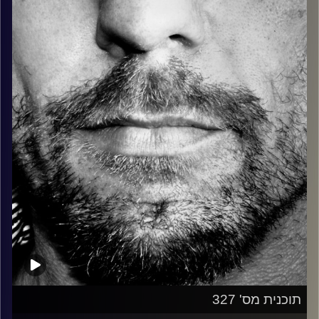
כל מה שחי, אמיתי ונושם.
עם שמוליק רגב.
קרדיט תמונות:
David Goehring
תוכנית מס' 327