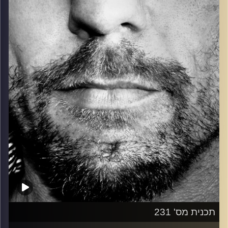
כל מה שחי, אמיתי ונושם.
עם שמוליק רגב.
קרדיט תמונות:
David Goehring
תכנית מס' 231