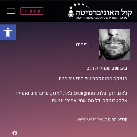
שידור חי
פתח סרגל
ל
ל
תוכן
תפריט
ראשי
ראשי
זיפים
בהגשת:
שמוליק רגב
מוזיקה מחוספסת של הופעות חיות.
ג'אם, רוק, בלוז, bluegrass, ג'אז, Fאנק, פרוגרסיב ואפילו
אלקטרוניקה. כל מה שחי, אמיתי ונושם.
קרדיט תמונות:
David Goehring