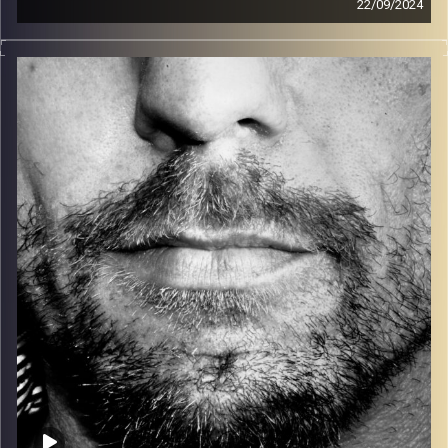
22/09/2024
זיפים, מוזיקה מחוספסת של הופעות חיות. הרבה ג'אם, רוק,
בלוז, bluegrass, ג'אז, Fאנק, פרוגרסיב ואפילו אלקטרוניקה.
כל מה שחי, אמיתי ונושם.
עם שמוליק רגב.
קרדיט תמונות:
David Goehring