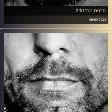
תכנית מס' 230
08/09/2024
זיפים, מוזיקה מחוספסת של הופעות חיות. הרבה ג'אם, רוק,
בלוז, bluegrass, ג'אז, Fאנק, פרוגרסיב ואפילו אלקטרוניקה.
כל מה שחי, אמיתי ונושם.
עם שמוליק רגב.
קרדיט תמונות:
David Goehring