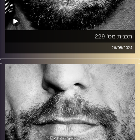
תכנית מס' 229
26/08/2024
זיפים, מוזיקה מחוספסת של הופעות חיות. הרבה ג'אם, רוק,
בלוז, bluegrass, ג'אז, Fאנק, פרוגרסיב ואפילו אלקטרוניקה.
כל מה שחי, אמיתי ונושם.
עם שמוליק רגב.
קרדיט תמונות:
David Goehring