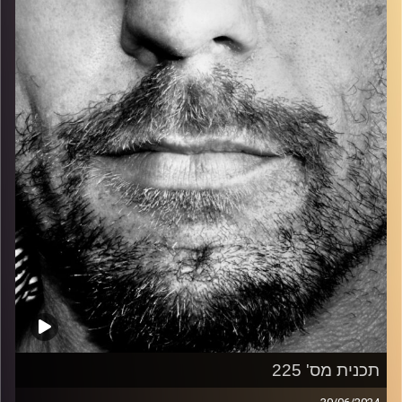
כל מה שחי, אמיתי ונושם.
עם שמוליק רגב.
קרדיט תמונות:
David Goehring
תכנית מס' 225