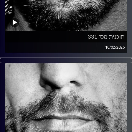
תוכנית מס' 331
10/02/2025
זיפים, מוזיקה מחוספסת של הופעות חיות. הרבה ג'אם, רוק,
בלוז, bluegrass, ג'אז, Fאנק, פרוגרסיב ואפילו אלקטרוניקה.
כל מה שחי, אמיתי ונושם.
עם שמוליק רגב.
קרדיט תמונות:
David Goehring