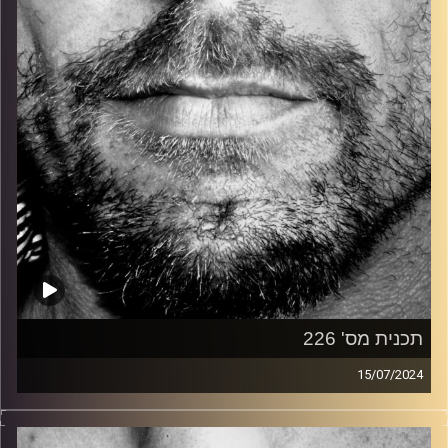
קרדיט תמונות:
David Goehring
תכנית מס' 226
15/07/2024
זיפים, מוזיקה מחוספסת של הופעות חיות. הרבה ג'אם, רוק,
בלוז, bluegrass, ג'אז, Fאנק, פרוגרסיב ואפילו אלקטרוניקה.