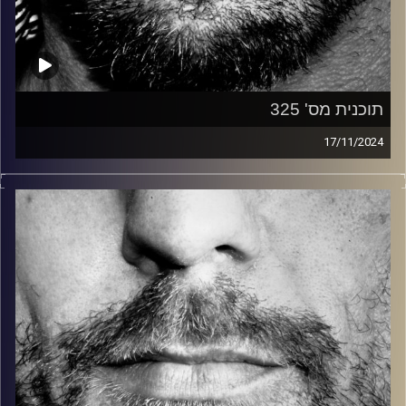
תוכנית מס' 325
17/11/2024
זיפים, מוזיקה מחוספסת של הופעות חיות. הרבה ג'אם, רוק,
בלוז, bluegrass, ג'אז, Fאנק, פרוגרסיב ואפילו אלקטרוניקה.
כל מה שחי, אמיתי ונושם.
עם שמוליק רגב.
קרדיט תמונות:
David Goehring