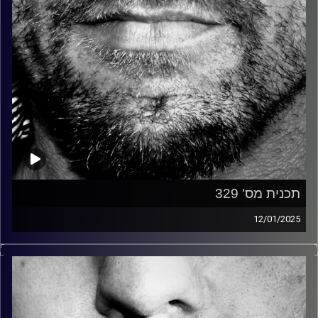
תכנית מס' 329
12/01/2025
זיפים, מוזיקה מחוספסת של הופעות חיות. הרבה ג'אם, רוק,
בלוז, bluegrass, ג'אז, Fאנק, פרוגרסיב ואפילו אלקטרוניקה.
כל מה שחי, אמיתי ונושם.
עם שמוליק רגב.