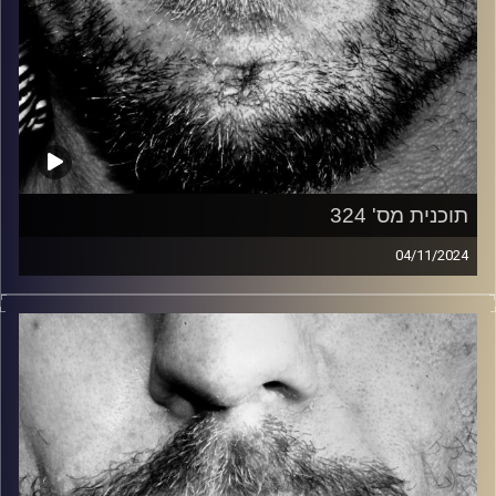
תוכנית מס' 324
04/11/2024
זיפים, מוזיקה מחוספסת של הופעות חיות. הרבה ג'אם, רוק,
בלוז, bluegrass, ג'אז, Fאנק, פרוגרסיב ואפילו אלקטרוניקה.
כל מה שחי, אמיתי ונושם.
עם שמוליק רגב.
קרדיט תמונות:
David Goehring