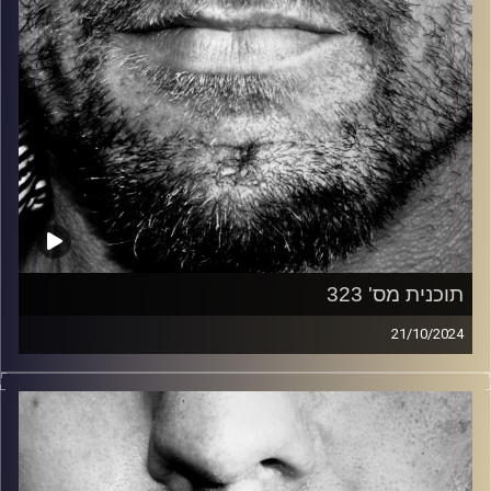
תוכנית מס' 323
21/10/2024
זיפים, מוזיקה מחוספסת של הופעות חיות. הרבה ג'אם, רוק,
בלוז, bluegrass, ג'אז, Fאנק, פרוגרסיב ואפילו אלקטרוניקה.
כל מה שחי, אמיתי ונושם.
עם שמוליק רגב.