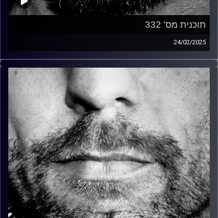
תוכנית מס' 332
24/02/2025
זיפים, מוזיקה מחוספסת של הופעות חיות. הרבה ג'אם, רוק,
בלוז, bluegrass, ג'אז, Fאנק, פרוגרסיב ואפילו אלקטרוניקה.
כל מה שחי, אמיתי ונושם.
עם שמוליק רגב.
קרדיט תמונות:
David Goehring