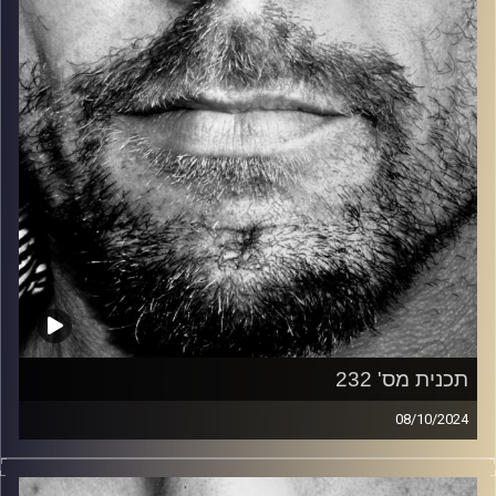
קרדיט תמונות:
David Goehring
תכנית מס' 232
08/10/2024
זיפים, מוזיקה מחוספסת של הופעות חיות. הרבה ג'אם, רוק,
בלוז, bluegrass, ג'אז, Fאנק, פרוגרסיב ואפילו אלקטרוניקה.