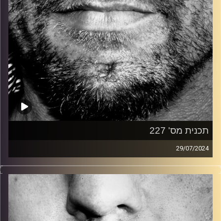
תכנית מס' 227
29/07/2024
זיפים, מוזיקה מחוספסת של הופעות חיות. הרבה ג'אם, רוק,
בלוז, bluegrass, ג'אז, Fאנק, פרוגרסיב ואפילו אלקטרוניקה.
כל מה שחי, אמיתי ונושם.
עם שמוליק רגב.