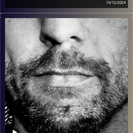
15/12/2024
זיפים, מוזיקה מחוספסת של הופעות חיות. הרבה ג'אם, רוק,
בלוז, bluegrass, ג'אז, Fאנק, פרוגרסיב ואפילו אלקטרוניקה.
כל מה שחי, אמיתי ונושם.
עם שמוליק רגב.
קרדיט תמונות:
David Goehring