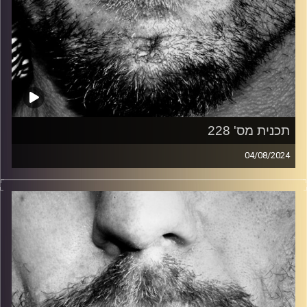
תכנית מס' 228
04/08/2024
זיפים, מוזיקה מחוספסת של הופעות חיות. הרבה ג'אם, רוק,
בלוז, bluegrass, ג'אז, Fאנק, פרוגרסיב ואפילו אלקטרוניקה.
כל מה שחי, אמיתי ונושם.
עם שמוליק רגב.
קרדיט תמונות:
David Goehring