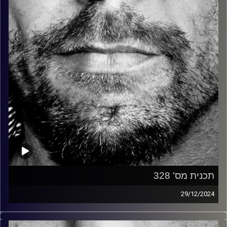
קרדיט תמונות:
David Goehring
תכנית מס' 328
29/12/2024
זיפים, מוזיקה מחוספסת של הופעות חיות. הרבה ג'אם, רוק,
בלוז, bluegrass, ג'אז, Fאנק, פרוגרסיב ואפילו אלקטרוניקה.