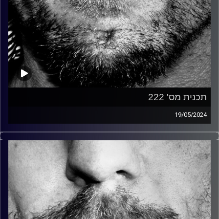
תכנית מס' 222
19/05/2024
זיפים, מוזיקה מחוספסת של הופעות חיות. הרבה ג'אם, רוק,
בלוז, bluegrass, ג'אז, Fאנק, פרוגרסיב ואפילו אלקטרוניקה.
כל מה שחי, אמיתי ונושם.
עם שמוליק רגב.
קרדיט תמונות:
David Goehring