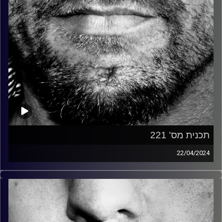
תכנית מס' 221
22/04/2024
זיפים, מוזיקה מחוספסת של הופעות חיות. הרבה ג'אם, רוק,
בלוז, bluegrass, ג'אז, Fאנק, פרוגרסיב ואפילו אלקטרוניקה.
כל מה שחי, אמיתי ונושם.
עם שמוליק רגב.