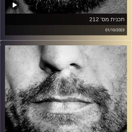
תכנית מס' 212
01/10/2023
זיפים, מוזיקה מחוספסת של הופעות חיות. הרבה ג'אם, רוק,
בלוז, bluegrass, ג'אז, Fאנק, פרוגרסיב ואפילו אלקטרוניקה.
כל מה שחי, אמיתי ונושם.
עם שמוליק רגב.
קרדיט תמונות:
David Goehring