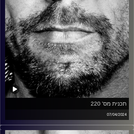
קרדיט תמונות:
David Goehring
תכנית מס' 220
07/04/2024
זיפים, מוזיקה מחוספסת של הופעות חיות. הרבה ג'אם, רוק,
בלוז, bluegrass, ג'אז, Fאנק, פרוגרסיב ואפילו אלקטרוניקה.