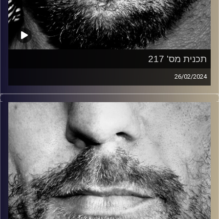
תכנית מס' 217
26/02/2024
זיפים, מוזיקה מחוספסת של הופעות חיות. הרבה ג'אם, רוק,
בלוז, bluegrass, ג'אז, Fאנק, פרוגרסיב ואפילו אלקטרוניקה.
כל מה שחי, אמיתי ונושם.
עם שמוליק רגב.
קרדיט תמונות:
David Goehring