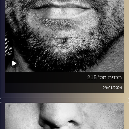
תכנית מס' 215
29/01/2024
זיפים, מוזיקה מחוספסת של הופעות חיות. הרבה ג'אם, רוק,
בלוז, bluegrass, ג'אז, Fאנק, פרוגרסיב ואפילו אלקטרוניקה.
כל מה שחי, אמיתי ונושם.
עם שמוליק רגב.