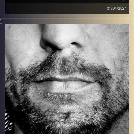
01/01/2024
זיפים, מוזיקה מחוספסת של הופעות חיות. הרבה ג'אם, רוק,
בלוז, bluegrass, ג'אז, Fאנק, פרוגרסיב ואפילו אלקטרוניקה.
כל מה שחי, אמיתי ונושם.
עם שמוליק רגב.
קרדיט תמונות:
David Goehring