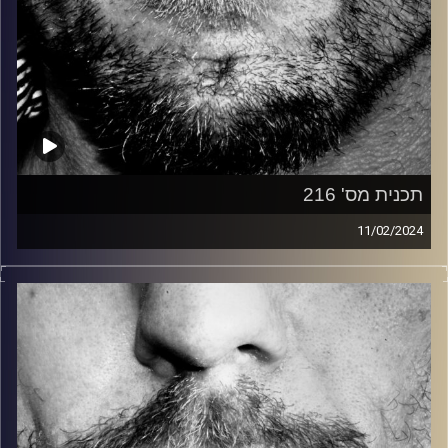
תכנית מס' 216
11/02/2024
זיפים, מוזיקה מחוספסת של הופעות חיות. הרבה ג'אם, רוק,
בלוז, bluegrass, ג'אז, Fאנק, פרוגרסיב ואפילו אלקטרוניקה.
כל מה שחי, אמיתי ונושם.
עם שמוליק רגב.
קרדיט תמונות:
David Goehring