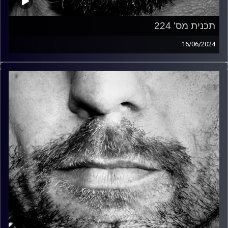
תכנית מס' 224
16/06/2024
זיפים, מוזיקה מחוספסת של הופעות חיות. הרבה ג'אם, רוק,
בלוז, bluegrass, ג'אז, Fאנק, פרוגרסיב ואפילו אלקטרוניקה.
כל מה שחי, אמיתי ונושם.
עם שמוליק רגב.
קרדיט תמונות:
David Goehring