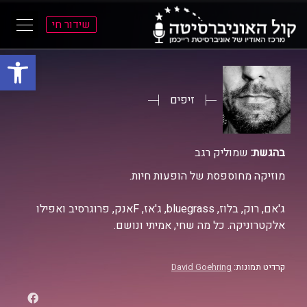
שידור חי
פתח סרגל
ל
ל
תוכן
תפריט
ראשי
ראשי
זיפים
בהגשת:
שמוליק רגב
מוזיקה מחוספסת של הופעות חיות.
ג'אם, רוק, בלוז, bluegrass, ג'אז, Fאנק, פרוגרסיב ואפילו
אלקטרוניקה. כל מה שחי, אמיתי ונושם.
קרדיט תמונות:
David Goehring