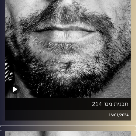
קרדיט תמונות:
David Goehring
תכנית מס' 214
16/01/2024
זיפים, מוזיקה מחוספסת של הופעות חיות. הרבה ג'אם, רוק,
בלוז, bluegrass, ג'אז, Fאנק, פרוגרסיב ואפילו אלקטרוניקה.