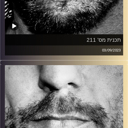
תכנית מס' 211
03/09/2023
זיפים, מוזיקה מחוספסת של הופעות חיות. הרבה ג'אם, רוק,
בלוז, bluegrass, ג'אז, Fאנק, פרוגרסיב ואפילו אלקטרוניקה.
כל מה שחי, אמיתי ונושם.
עם שמוליק רגב.
קרדיט תמונות:
David Goehring