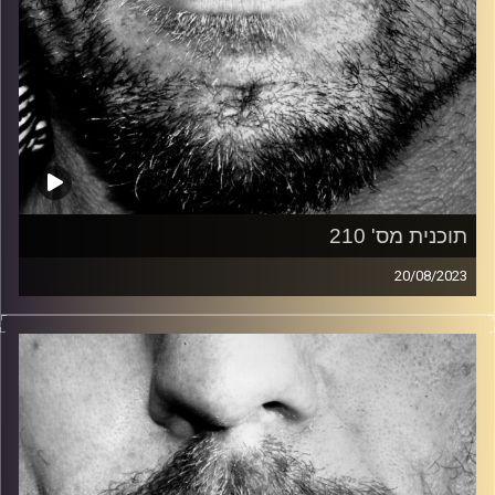
תוכנית מס' 210
20/08/2023
זיפים, מוזיקה מחוספסת של הופעות חיות. הרבה ג'אם, רוק,
בלוז, bluegrass, ג'אז, Fאנק, פרוגרסיב ואפילו אלקטרוניקה.
כל מה שחי, אמיתי ונושם.
עם שמוליק רגב.
קרדיט תמונות:
David Goehring