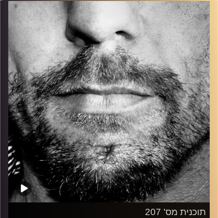
בלוז, bluegrass, ג'אז, Fאנק, פרוגרסיב ואפילו אלקטרוניקה.
כל מה שחי, אמיתי ונושם.
עם שמוליק רגב.
קרדיט תמונות:
David Goehring
תוכנית מס' 207