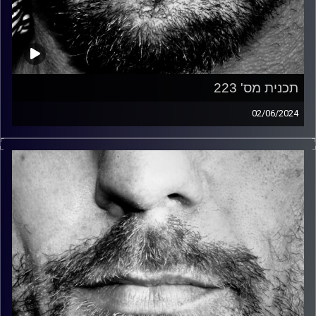
תכנית מס' 223
02/06/2024
זיפים, מוזיקה מחוספסת של הופעות חיות. הרבה ג'אם, רוק,
בלוז, bluegrass, ג'אז, Fאנק, פרוגרסיב ואפילו אלקטרוניקה.
כל מה שחי, אמיתי ונושם.
עם שמוליק רגב.
קרדיט תמונות:
David Goehring