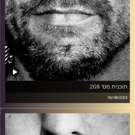
תוכנית מס' 209
06/08/2023
זיפים, מוזיקה מחוספסת של הופעות חיות. הרבה ג'אם, רוק,
בלוז, bluegrass, ג'אז, Fאנק, פרוגרסיב ואפילו אלקטרוניקה.
כל מה שחי, אמיתי ונושם.
עם שמוליק רגב.