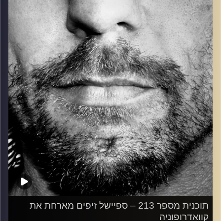
כל מה שחי, אמיתי ונושם.
עם שמוליק רגב.
קרדיט תמונות:
David Goehring
תוכנית מספר 213 – ספיישל זיפים מארחת את
קוואדרופוניה