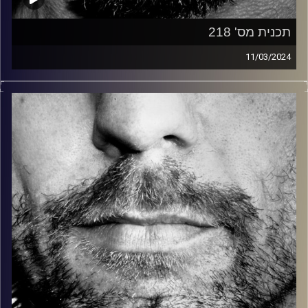
תכנית מס' 218
11/03/2024
זיפים, מוזיקה מחוספסת של הופעות חיות. הרבה ג'אם, רוק,
בלוז, bluegrass, ג'אז, Fאנק, פרוגרסיב ואפילו אלקטרוניקה.
כל מה שחי, אמיתי ונושם.
עם שמוליק רגב.
קרדיט תמונות:
David Goehring