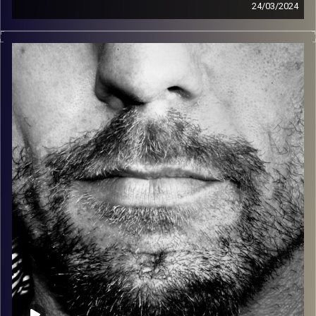
24/03/2024
זיפים, מוזיקה מחוספסת של הופעות חיות. הרבה ג'אם, רוק,
בלוז, bluegrass, ג'אז, Fאנק, פרוגרסיב ואפילו אלקטרוניקה.
כל מה שחי, אמיתי ונושם.
עם שמוליק רגב.
קרדיט תמונות:
David Goehring