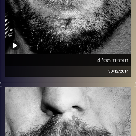
תוכנית מס' 4
30/12/2014
זיפים, מוזיקה מחוספסת של הופעות חיות. הרבה ג'אם, רוק,
בלוז, bluegrass, ג'אז, Fאנק, פרוגרסיב ואפילו אלקטרוניקה.
כל מה שחי, אמיתי ונושם.
עם שמוליק רגב.
קרדיט תמונות:
David Goehring