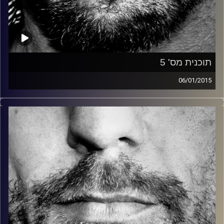
תוכנית מס' 5
06/01/2015
זיפים, מוזיקה מחוספסת של הופעות חיות. הרבה ג'אם, רוק,
בלוז, bluegrass, ג'אז, Fאנק, פרוגרסיב ואפילו אלקטרוניקה.
כל מה שחי, אמיתי ונושם.
עם שמוליק רגב.
קרדיט תמונות:
David Goehring