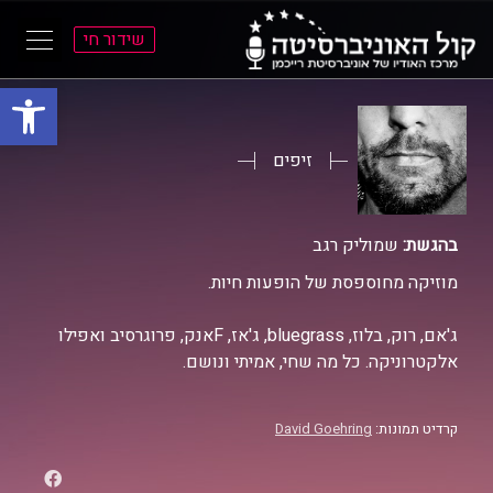
שידור חי
פתח סרגל
ל
ל
תוכן
תפריט
ראשי
ראשי
זיפים
בהגשת:
שמוליק רגב
מוזיקה מחוספסת של הופעות חיות.
ג'אם, רוק, בלוז, bluegrass, ג'אז, Fאנק, פרוגרסיב ואפילו
אלקטרוניקה. כל מה שחי, אמיתי ונושם.
קרדיט תמונות:
David Goehring